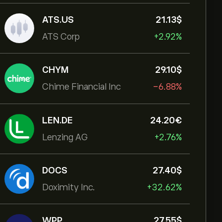
ATS.US
21.13‎$‎
ATS Corp
+2.92%
CHYM
29.10‎$‎
Chime Financial Inc
-6.88%
LEN.DE
24.20‎€‎
Lenzing AG
+2.76%
DOCS
27.40‎$‎
Doximity Inc.
+32.62%
WPP
27.55‎$‎