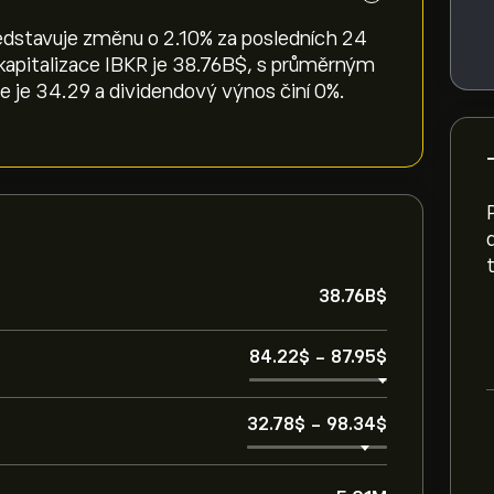
ředstavuje změnu o ‎2.10‎% za posledních 24
í kapitalizace IBKR je 38.76B‎$‎, s průměrným
e je 34.29 a dividendový výnos činí 0%.
38.76B‎$‎
84.22‎$‎
-
87.95‎$‎
32.78‎$‎
-
98.34‎$‎