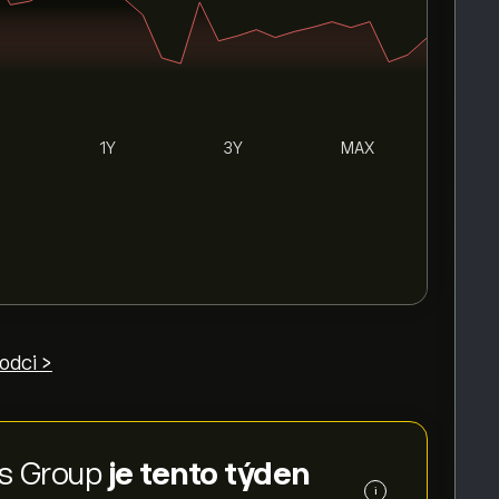
1Y
3Y
MAX
odci >
rs Group
je tento týden
i