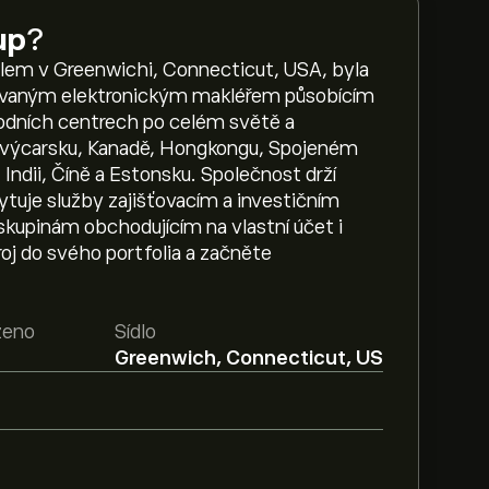
up
?
ídlem v Greenwichi, Connecticut, USA, byla
zovaným elektronickým makléřem působícím
hodních centrech po celém světě a
 Švýcarsku, Kanadě, Hongkongu, Spojeném
 Indii, Číně a Estonsku. Společnost drží
kytuje služby zajišťovacím a investičním
kupinám obchodujícím na vlastní účet i
roj do svého portfolia a začněte
ženo
Sídlo
7
Greenwich, Connecticut, US