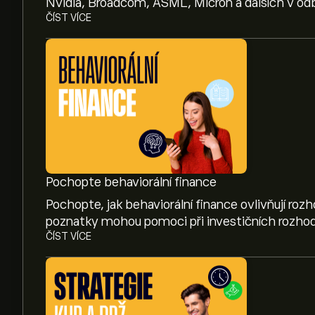
Nvidia, Broadcom, ASML, Micron a dalších v odb
ČÍST VÍCE
Pochopte behaviorální finance
Pochopte, jak behaviorální finance ovlivňují roz
poznatky mohou pomoci při investičních rozhod
ČÍST VÍCE