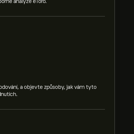
orné analýze eToro.
hodování, a objevte způsoby, jak vám tyto
nutích.