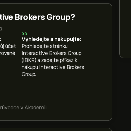
ctive Brokers Group?
p:
03
:
Vyhledejte a nakupujte:
ůj účet
Prohledejte stránku
erované
Interactive Brokers Group
(IBKR) a zadejte příkaz k
nákupu Interactive Brokers
Group.
 průvodce v
Akademii
.