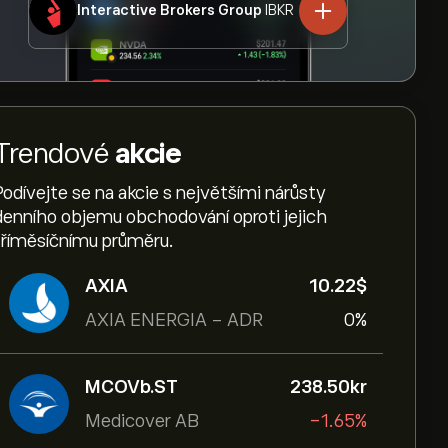
Interactive Brokers Group
IBKR
Trendové
akcie
Podívejte se na akcie s největšími nárůsty
denního objemu obchodování oproti jejich
tříměsíčnímu průměru.
AXIA
10.22‎$‎
AXIA ENERGIA - ADR
0%
MCOVb.ST
238.50‎kr‎
Medicover AB
-1.65%