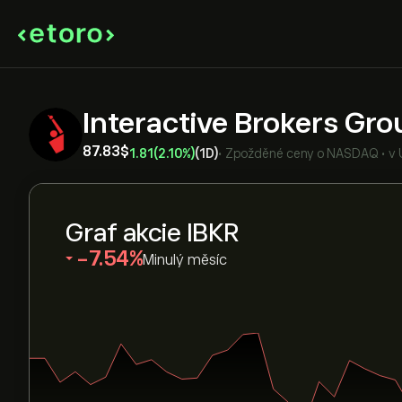
Interactive Brokers Gr
87.83‎$‎
1.81
(2.10%)
(1D)
•
Zpožděné ceny o
NASDAQ
•
v
Graf akcie IBKR
‎-7.54‎
Minulý měsíc