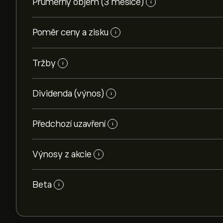
Průměrný objem (3 měsíce)
i
Poměr ceny a zisku
i
Tržby
i
Dividenda (výnos)
i
Předchozí uzavření
i
Výnosy z akcie
i
Beta
i