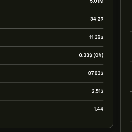
5.01M
34.29
11.3B‎$‎
0.33‎$‎ (0%)
87.83‎$‎
2.51‎$‎
1.44