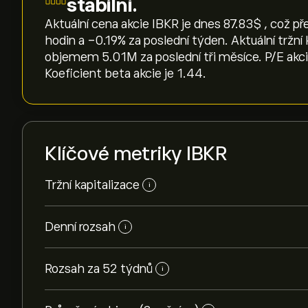
stabilní.
Aktuální cena akcie IBKR je dnes 87.83‎$‎ , což p
hodin a ‎-0.19‎% za poslední týden. Aktuální tržn
objemem 5.01M za poslední tři měsíce. P/E akci
Koeficient beta akcie je 1.44.
Klíčové metriky IBKR
Tržní kapitalizace
i
Denní rozsah
i
Rozsah za 52 týdnů
i