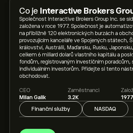
Co je
Interactive Brokers Gro
Společnost Interactive Brokers Group Inc. se s
založena v roce 1977. Společnost je automati
na přibližně 120 elektronických burzách a obc
provozujícím kanceláře ve Spojených státech,
království, Austrálii, Maďarsku, Rusku, Japonsku,
celkem 6 miliard dolarů vlastního kapitálu a pos
fondům, registrovaným investičním poradcům, s
individuálním investorům. Přidejte si tento nást
obchodovat.
CEO
Zaměstnanci
Zalo
Milan Galik
3.2K
197
Finanční služby
NASDAQ