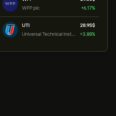
WPP plc
+6.17%
UTI
28.95‎$‎
Universal Technical Institut
+3.88%