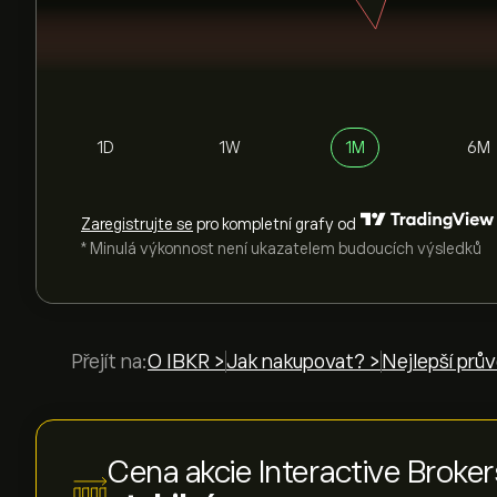
1D
1W
1M
6M
Zaregistrujte se
pro kompletní grafy od
* Minulá výkonnost není ukazatelem budoucích výsledků
Přejít na:
O IBKR >
Jak nakupovat? >
Nejlepší prův
Cena akcie Interactive Broke