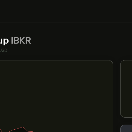
oup
IBKR
 USD