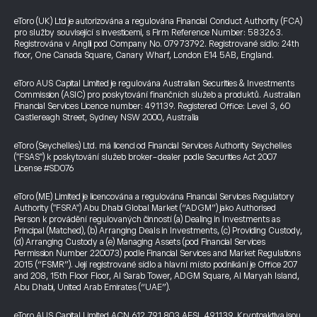
eToro (UK) Ltd je autorizována a regulována Financial Conduct Authority (FCA)
pro služby související s investicemi, s Firm Reference Number: 583263.
Registrována v Anglii pod Company No. 07973792. Registrované sídlo: 24th
floor, One Canada Square, Canary Wharf, London E14 5AB, England.
eToro AUS Capital Limited je regulována Australian Securities & Investments
Commission (ASIC) pro poskytování finančních služeb a produktů. Australian
Financial Services Licence number: 491139. Registered Office: Level 3, 60
Castlereagh Street, Sydney NSW 2000, Australia
eToro (Seychelles) Ltd. má licenci od Financial Services Authority Seychelles
("FSAS") k poskytování služeb broker-dealer podle Securities Act 2007
License #SD076
eToro (ME) Limited je licencována a regulována Financial Services Regulatory
Authority ("FSRA") Abu Dhabi Global Market (“ADGM”) jako Authorised
Person k provádění regulovaných činností (a) Dealing in Investments as
Principal (Matched), (b) Arranging Deals in Investments, (c) Providing Custody,
(d) Arranging Custody a (e) Managing Assets (pod Financial Services
Permission Number 220073) podle Financial Services and Market Regulations
2015 (“FSMR”). Její registrované sídlo a hlavní místo podnikání je Office 207
and 208, 15th Floor Floor, Al Sarab Tower, ADGM Square, Al Maryah Island,
Abu Dhabi, United Arab Emirates (“UAE”).
eToro AUS Capital Limited ACN 612 791 803 AFSL 491139. Kryptoaktiva jsou