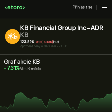
Přihlásit se
KB Financial Group Inc-ADR
KB
123.89‎$‎
-0.12
(-0.10%)
(1D)
Zpožděné ceny o
NASDAQ
•
v USD
Graf akcie KB
‎7.31‎
Minulý měsíc