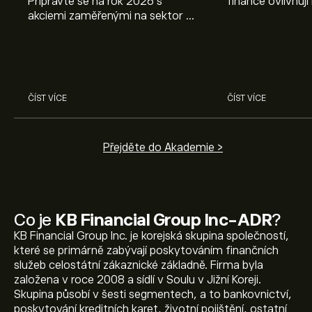
Připravte se na rok 2026 s
finance ovlivňují
akciemi zaměřenými na sektor AI.
objevte způsoby
Prozkoumejte potenciál firem
poznatky mohou
Nvidia, Broadcom, ASML, Micron
investičních roz
a dalších v odborné analýze
eToro.
ČÍST VÍCE
ČÍST VÍCE
Přejděte do Akademie >
Co je
KB Financial Group Inc-ADR
?
KB Financial Group Inc. je korejská skupina společností,
které se primárně zabývají poskytováním finančních
služeb celostátní zákaznické základně. Firma byla
založena v roce 2008 a sídlí v Soulu v Jižní Koreji.
Skupina působí v šesti segmentech, a to bankovnictví,
poskytování kreditních karet, životní pojištění, ostatní