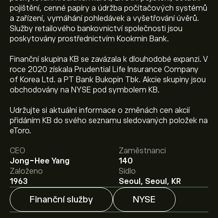
pojištění, cenné papíry a údržba počítačových systémů
a zařízení, vymáhání pohledávek a vyšetřování úvěrů.
Služby retailového bankovnictví společnosti jsou
poskytovány prostřednictvím Kookmin Bank.
Finanční skupina KB se zavázala k dlouhodobé expanzi. V
roce 2020 získala Prudential Life Insurance Company
of Korea Ltd. a PT Bank Bukopin Tbk. Akcie skupiny jsou
obchodovány na NYSE pod symbolem KB.
Udržujte si aktuální informace o změnách cen akcií
Aktuální cena akcie KB je 123.89‎$‎.
přidáním KB do svého seznamu sledovaných položek na
eToro.
CEO
Zaměstnanci
Průměrný cenový cíl pro akcie KB Financial Group Inc-
Jong-Hee Yang
140
ADR je 123.89‎$‎.
Zaregistrujte se
na eToro a získejte
Založeno
Sídlo
detailní prognózy analytiků i cenové cíle.
1963
Seoul, Seoul, KR
Finanční služby
NYSE
Analytici nabízí prognózy pro akcie KB Financial Group
Inc-ADR na základě tržních trendů, finančních zpráv a