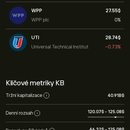
WPP
27.55‎$‎
WPP plc
0%
UTI
28.74‎$‎
Universal Technical Institut
-0.73%
Klíčové metriky KB
Tržní kapitalizace
40.91B‎$‎
i
120.07‎$‎
-
125.08‎$‎
Denní rozsah
i
46.32‎$‎
-
125.08‎$‎