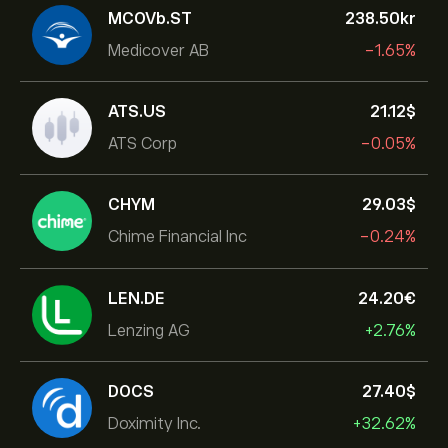
MCOVb.ST
238.50‎kr‎
Medicover AB
-1.65%
ATS.US
21.12‎$‎
ATS Corp
-0.05%
CHYM
29.03‎$‎
Chime Financial Inc
-0.24%
LEN.DE
24.20‎€‎
Lenzing AG
+2.76%
DOCS
27.40‎$‎
Doximity Inc.
+32.62%