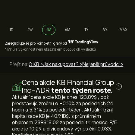
1D
1W
1M
6M
1Y
3Y
MAX
Zaregistrujte se
pro kompletní grafy od
* Minulá výkonnost není ukazatelem budoucích výsledků
Přejít na:
O KB >
Jak nakupovat? >
Nejlepší průvodci >
Cena akcie KB Financial Group
i
Inc-ADR
tento týden roste.
Aktuální cena akcie KB je dnes 123.89‎$‎ , což
představuje změnu o ‎-0.10‎% za posledních 24
hodin a ‎5.31‎% za poslední týden. Aktuální tržní
kapitalizace KB je 40.91B‎$‎, s průměrným
objemem 289818.02 za poslední tři měsíce. P/E
akcie je 10.29 a dividendový výnos činí 0.03%.