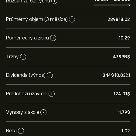
Rozsah za 52 týdnů
i
Průměrný objem (3 měsíce)
289818.02
i
Poměr ceny a zisku
10.29
i
Tržby
47.99B‎$‎
i
Dividenda (výnos)
3.14‎$‎ (0.03%)
i
Předchozí uzavření
124.01‎$‎
i
Výnosy z akcie
11.79‎$‎
i
Beta
1.02
i