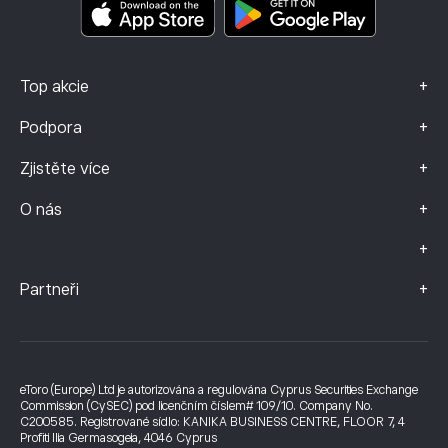
Údaje o stížnostech (klienti FCA)
+
Top akcie
+
Podpora
+
Zjistěte více
+
O nás
+
+
Partneři
eToro (Europe) Ltd je autorizována a regulována Cyprus Securities Exchange
Commission (CySEC) pod licenčním číslem# 109/10. Company No.
C200585. Registrované sídlo: KANIKA BUSINESS CENTRE, FLOOR 7, 4
Profiti Ilia Germasogeia, 4046 Cyprus