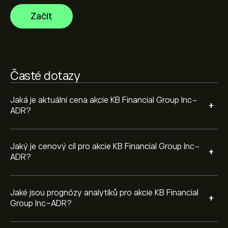
očekávaného růstu. Podívejte se na prognózu
Začít
budoucího vývoje cen.
Tržní kapitalizace KB Financial Group Inc-ADR je
40.91B‎$‎
Časté dotazy
Jaká je aktuální cena akcie KB Financial Group Inc-
+
ADR?
Jaký je cenový cíl pro akcie KB Financial Group Inc-
+
ADR?
Jaké jsou prognózy analytiků pro akcie KB Financial
+
Group Inc-ADR?