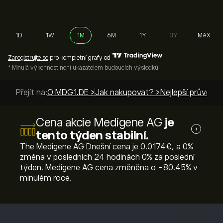
1D
1W
1M
6M
1Y
3Y
MAX
Zaregistrujte se
pro kompletní grafy od
* Minulá výkonnost není ukazatelem budoucích výsledků
Přejít na:
O MDG1.DE >
Jak nakupovat? >
Nejlepší průvodci
Cena akcie Medigene AG
je
i
tento týden stabilní.
The Medigene AG Dnešní cena je 0.0174‎€‎, a ‎0‎%
změna v posledních 24 hodinách ‎0‎% za poslední
týden. Medigene AG cena změněna o ‎-80.45‎% v
minulém roce.