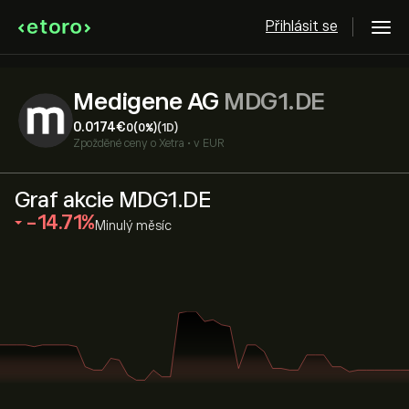
Přihlásit se
Medigene AG
MDG1.DE
0.0174‎€‎
0
(0%)
(1D)
Zpožděné ceny o
Xetra
•
v EUR
Graf akcie MDG1.DE
‎-14.71‎
Minulý měsíc