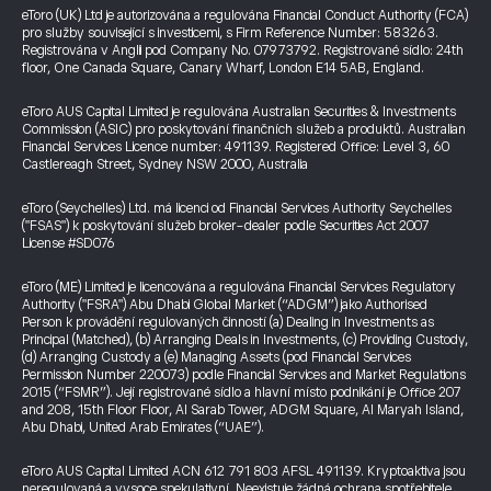
eToro (UK) Ltd je autorizována a regulována Financial Conduct Authority (FCA)
pro služby související s investicemi, s Firm Reference Number: 583263.
Registrována v Anglii pod Company No. 07973792. Registrované sídlo: 24th
floor, One Canada Square, Canary Wharf, London E14 5AB, England.
eToro AUS Capital Limited je regulována Australian Securities & Investments
Commission (ASIC) pro poskytování finančních služeb a produktů. Australian
Financial Services Licence number: 491139. Registered Office: Level 3, 60
Castlereagh Street, Sydney NSW 2000, Australia
eToro (Seychelles) Ltd. má licenci od Financial Services Authority Seychelles
("FSAS") k poskytování služeb broker-dealer podle Securities Act 2007
License #SD076
eToro (ME) Limited je licencována a regulována Financial Services Regulatory
Authority ("FSRA") Abu Dhabi Global Market (“ADGM”) jako Authorised
Person k provádění regulovaných činností (a) Dealing in Investments as
Principal (Matched), (b) Arranging Deals in Investments, (c) Providing Custody,
(d) Arranging Custody a (e) Managing Assets (pod Financial Services
Permission Number 220073) podle Financial Services and Market Regulations
2015 (“FSMR”). Její registrované sídlo a hlavní místo podnikání je Office 207
and 208, 15th Floor Floor, Al Sarab Tower, ADGM Square, Al Maryah Island,
Abu Dhabi, United Arab Emirates (“UAE”).
eToro AUS Capital Limited ACN 612 791 803 AFSL 491139. Kryptoaktiva jsou
neregulovaná a vysoce spekulativní. Neexistuje žádná ochrana spotřebitele.