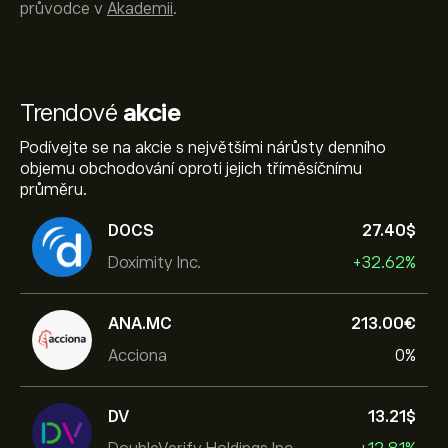
průvodce v
Akademii
.
Trendové
akcie
Podívejte se na akcie s největšími nárůsty denního
objemu obchodování oproti jejich tříměsíčnímu
průměru.
DOCS
27.40‎$‎
Doximity Inc.
+32.62%
ANA.MC
213.00‎€‎
Acciona
0%
DV
13.21‎$‎