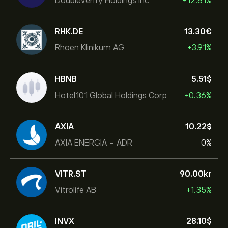
DoubleVerify Holdings Inc
+12.81%
RHK.DE
13.30‎€‎
Rhoen Klinikum AG
+3.91%
HBNB
5.51‎$‎
Hotel101 Global Holdings Corp
+0.36%
AXIA
10.22‎$‎
AXIA ENERGIA - ADR
0%
VITR.ST
90.00‎kr‎
Vitrolife AB
+1.35%
INVX
28.10‎$‎