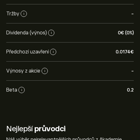
Tržby
-
i
Dividenda (výnos)
0‎€‎ (0%)
i
Předchozí uzavření
0.0174‎€‎
i
Výnosy z akcie
-
i
Beta
0.2
i
Nejlepší
průvodci
Náš výběr nejrelevantnějších průvodců z Akademie