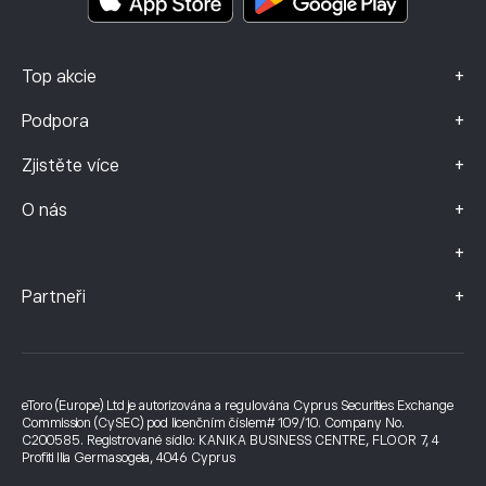
+
Top akcie
+
Podpora
+
Zjistěte více
+
O nás
+
+
Partneři
eToro (Europe) Ltd je autorizována a regulována Cyprus Securities Exchange
Commission (CySEC) pod licenčním číslem# 109/10. Company No.
C200585. Registrované sídlo: KANIKA BUSINESS CENTRE, FLOOR 7, 4
Profiti Ilia Germasogeia, 4046 Cyprus