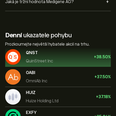
+
Jaká je tržní hodnota Medigene AG?
Denní
ukazatele pohybu
Prozkoumejte největší hybatele akcií na trhu.
QNST
+
38.50
%
QuinStreet Inc
OABI
+
37.50
%
OmniAb Inc
HUIZ
+
37.18
%
Huize Holding Ltd
EXFY