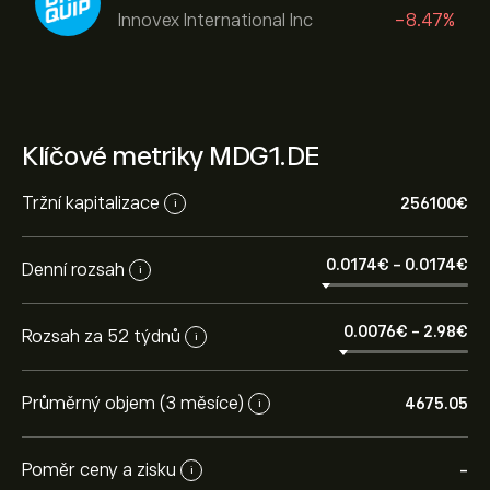
Innovex International Inc
-8.47%
Klíčové metriky MDG1.DE
Tržní kapitalizace
256100‎€‎
i
0.0174‎€‎
-
0.0174‎€‎
Denní rozsah
i
0.0076‎€‎
-
2.98‎€‎
Rozsah za 52 týdnů
i
Průměrný objem (3 měsíce)
4675.05
i
Poměr ceny a zisku
-
i