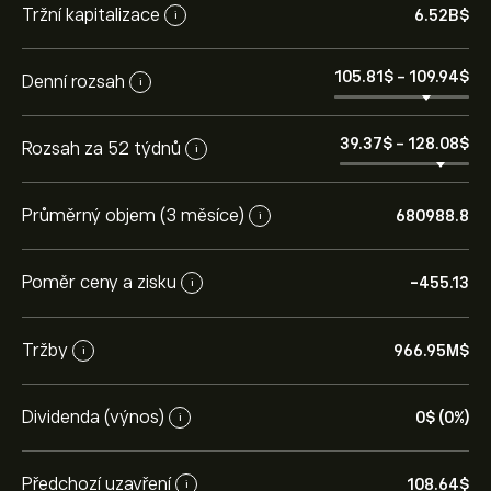
Tržní kapitalizace
6.52B‎$‎
i
105.81‎$‎
-
109.94‎$‎
Denní rozsah
i
39.37‎$‎
-
128.08‎$‎
Rozsah za 52 týdnů
i
Průměrný objem (3 měsíce)
680988.8
i
Poměr ceny a zisku
-455.13
i
Tržby
966.95M‎$‎
i
Dividenda (výnos)
0‎$‎ (0%)
i
Předchozí uzavření
108.64‎$‎
i