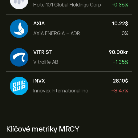
Hotel101 Global Holdings Corp
+0.36%
AXIA
10.22‎$‎
AXIA ENERGIA - ADR
0%
VITR.ST
90.00‎kr‎
Vitrolife AB
+1.35%
INVX
28.10‎$‎
Innovex International Inc
-8.47%
Klíčové metriky MRCY