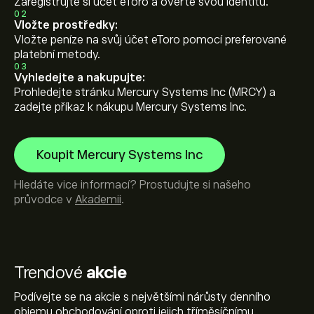
Zaregistrujte si účet eToro a ověřte svou identitu.
02
Vložte prostředky:
Vložte peníze na svůj účet eToro pomocí preferované
platební metody.
03
Vyhledejte a nakupujte:
Prohledejte stránku Mercury Systems Inc (MRCY) a
zadejte příkaz k nákupu Mercury Systems Inc.
Koupit Mercury Systems Inc
Hledáte vice informací? Prostudujte si našeho
průvodce v
Akademii
.
Trendové
akcie
Podívejte se na akcie s největšími nárůsty denního
objemu obchodování oproti jejich tříměsíčnímu