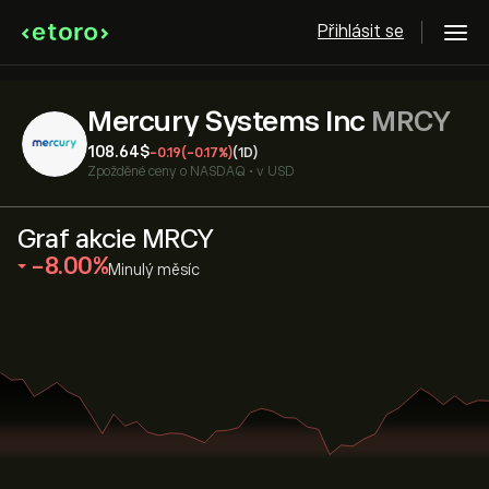
Přihlásit se
Mercury Systems Inc
MRCY
108.64‎$‎
-0.19
(-0.17%)
(1D)
Zpožděné ceny o
NASDAQ
•
v USD
Graf akcie MRCY
‎-8.00‎
Minulý měsíc