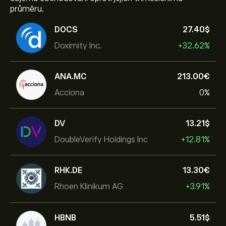
průměru.
DOCS
27.40‎$‎
Doximity Inc.
+32.62%
ANA.MC
213.00‎€‎
Acciona
0%
DV
13.21‎$‎
DoubleVerify Holdings Inc
+12.81%
RHK.DE
13.30‎€‎
Rhoen Klinikum AG
+3.91%
HBNB
5.51‎$‎