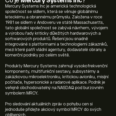
Co je
Mercury Systems Inc
?
Mercury Systems Inc je americká technologická
společnost se sídlem, která se věnuje globálnímu
leteckému a obrannému průmyslu. Založena v roce
1981 se sídlem v Andoveru ve státě Massachusetts,
tato globální společnost se zabývá návrhem, vývojem
a výrobou řady kriticky důležitých hardwarových a
softwarových produktů. Řešení jsou snadně
integrováné s platformami a technologiemi zákazníků,
mezi které patří vládní agentury, dodavatelé obrany a
komerční podniky po celém světě.
Produkty Mercury Systems zahrnují vysokofrekvenční
komponenty, multifunkční sestavy, subsystémy a
zakázkovou mikroelektroniku, kritickou avioniku, misijní
počítače, hypersonické a radarové aplikace. Podnik je
veřejně obchodovatelný na NASDAQ pod burzovním
symbolem MRCY.
Pro sledování aktuálních zpráv o pohybu cen si
jednoduše přidejte akciový symbol MRCY do svých
Aktuální cena akcie MRCY je 108.64‎$‎.
oblíbených.