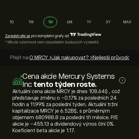
1D
1W
1M
6M
1Y
3Y
MAX
Zaregistrujte se
pro kompletní grafy od
* Minulá výkonnost není ukazatelem budoucích výsledků
Přejít na:
O MRCY >
Jak nakupovat? >
Nejlepší průvodci >
Cena akcie Mercury Systems
i
Inc
tento týden roste.
Aktuální cena akcie MRCY je dnes 108.64‎$‎ , což
představuje změnu o ‎-0.17‎% za posledních 24
hodin a ‎11.99‎% za poslední týden. Aktuální tržní
kapitalizace MRCY je 6.52B‎$‎, s průměrným
objemem 680988.8 za poslední tři měsíce. P/E
akcie je -455.13 a dividendový výnos činí 0%.
Koeficient beta akcie je 1.17.