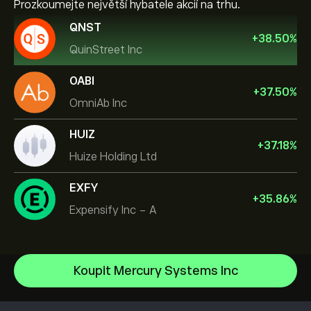
Prozkoumejte největší hybatele akcií na trhu.
QNST
+
38.50
%
QuinStreet Inc
OABI
+
37.50
%
OmniAb Inc
HUIZ
+
37.18
%
Huize Holding Ltd
EXFY
+
35.86
%
Expensify Inc - A
NVIDIA Corporation
Koupit Mercury Systems Inc
Amazon.com Inc
Centrum nápovědy
Microsoft