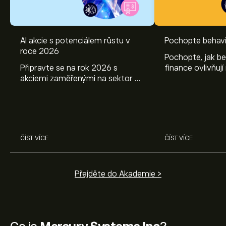
AI akcie s potenciálem růstu v
Pochopte behavi
roce 2026
Pochopte, jak be
Připravte se na rok 2026 s
finance ovlivňují
akciemi zaměřenými na sektor AI.
objevte způsoby
Prozkoumejte potenciál firem
poznatky mohou
Nvidia, Broadcom, ASML, Micron
investičních roz
a dalších v odborné analýze
eToro.
ČÍST VÍCE
ČÍST VÍCE
Přejděte do Akademie >