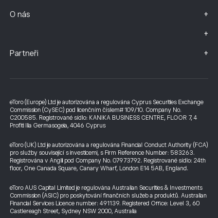
+
O nás
+
+
Partneři
eToro (Europe) Ltd je autorizována a regulována Cyprus Securities Exchange
Commission (CySEC) pod licenčním číslem# 109/10. Company No.
C200585. Registrované sídlo: KANIKA BUSINESS CENTRE, FLOOR 7, 4
Profiti Ilia Germasogeia, 4046 Cyprus
eToro (UK) Ltd je autorizována a regulována Financial Conduct Authority (FCA)
pro služby související s investicemi, s Firm Reference Number: 583263.
Registrována v Anglii pod Company No. 07973792. Registrované sídlo: 24th
floor, One Canada Square, Canary Wharf, London E14 5AB, England.
eToro AUS Capital Limited je regulována Australian Securities & Investments
Commission (ASIC) pro poskytování finančních služeb a produktů. Australian
Financial Services Licence number: 491139. Registered Office: Level 3, 60
Castlereagh Street, Sydney NSW 2000, Australia