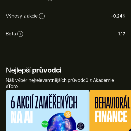
Výnosy z akcie
-0.24‎$‎
i
Beta
1.17
i
Nejlepší
průvodci
Náš výběr nejrelevantnějších průvodců z Akademie
eToro