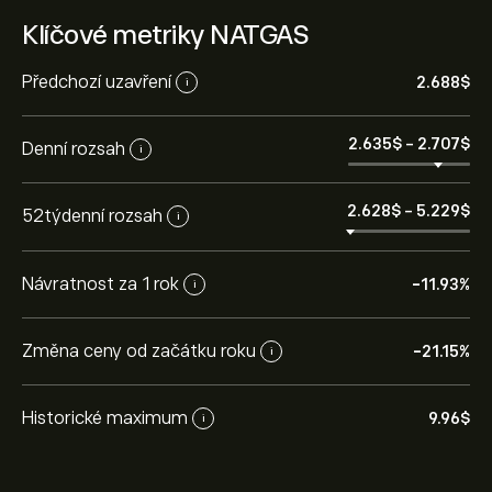
Klíčové metriky NATGAS
Předchozí uzavření
2.688‎$‎
i
2.635‎$‎
-
2.707‎$‎
Denní rozsah
i
2.628‎$‎
-
5.229‎$‎
52týdenní rozsah
i
Návratnost za 1 rok
-11.93%
i
Změna ceny od začátku roku
-21.15%
i
Historické maximum
9.96‎$‎
i