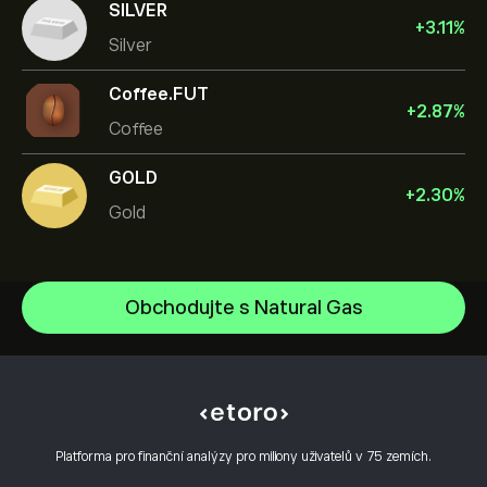
SILVER
+
3.11
%
Silver
Coffee.FUT
+
2.87
%
Coffee
GOLD
+
2.30
%
Gold
Oil
Obchodujte s Natural Gas
Gold
Centrum nápovědy
Silver
Jak vkládat
Jak CopyTrading funguje
Copper
Jak provést výběr
Odpovědné obchodování
Natural Gas
Proč zvolit eToro
Otevřít účet
Co je páka a marže
Platinum
Platforma pro finanční analýzy pro miliony uživatelů v 75 zemích.
Hodnocení eToro
Jak ověřit účet?
Zásady používání souborů cookie
Vysvětlení nákupu a prodeje