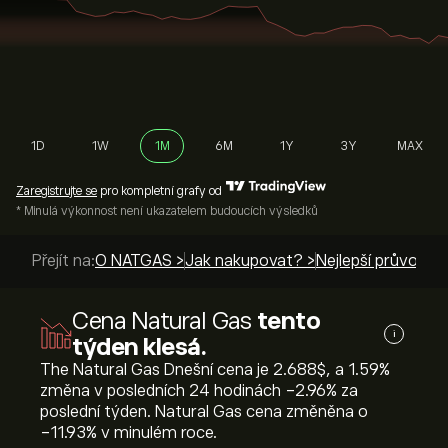
1D
1W
1M
6M
1Y
3Y
MAX
Zaregistrujte se
pro kompletní grafy od
* Minulá výkonnost není ukazatelem budoucích výsledků
Přejít na:
O NATGAS >
Jak nakupovat? >
Nejlepší průvodci 
Cena Natural Gas
tento
i
týden klesá.
The Natural Gas Dnešní cena je 2.688‎$‎, a ‎1.59‎%
změna v posledních 24 hodinách ‎-2.96‎% za
poslední týden. Natural Gas cena změněna o
‎-11.93‎% v minulém roce.