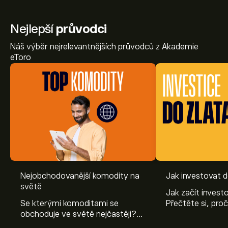
Nejlepší
průvodci
Náš výběr nejrelevantnějších průvodců z Akademie
eToro
Nejobchodovanější komodity na
Jak investovat d
světě
Jak začít invest
Se kterými komoditami se
Přečtěte si, proč 
obchoduje ve světě nejčastěji?
zlata, jaká jsou 
Seznamte se s různými druhy
investování do zl