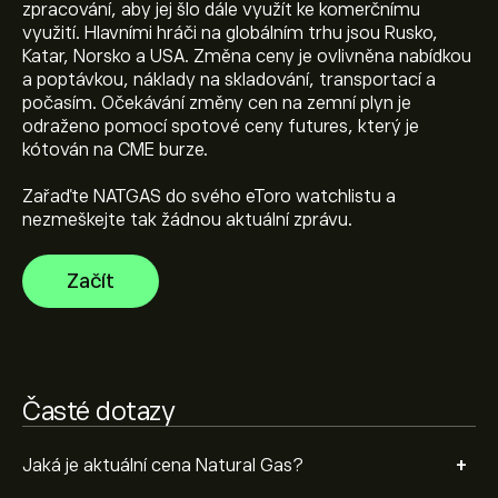
zpracování, aby jej šlo dále využít ke komerčnímu
využití. Hlavními hráči na globálním trhu jsou Rusko,
Katar, Norsko a USA. Změna ceny je ovlivněna nabídkou
Dosavadní maximum Natural Gas je 9.960‎$‎
a poptávkou, náklady na skladování, transportací a
počasím. Očekávání změny cen na zemní plyn je
odraženo pomocí spotové ceny futures, který je
Vyberte časový rámec „1D“ nebo „1W“ na grafu eToro
kótován na CME burze.
a zvětšete jej, abyste viděli historické pohyby cen
Natural Gas. Cena Natural Gas se za poslední rok
Zařaďte NATGAS do svého eToro watchlistu a
pohybovala v rozmezí -0.36‎$‎.
nezmeškejte tak žádnou aktuální zprávu.
K nákupu NATGAS, navštivte stránku „Natural Gas
(NATGAS)“ na webu eToro. Jakmile si založíte účet a
vložíte prostředky, klikněte na tlačítko „Obchodovat“ a
Začít
rozhodněte se, kolik Natural Gas chcete koupit. Můžete
také zadat příkaz, který realizuje nákup NATGAS v
budoucnu, za konkrétní cenu.
Časté dotazy
+
Jaká je aktuální cena Natural Gas?