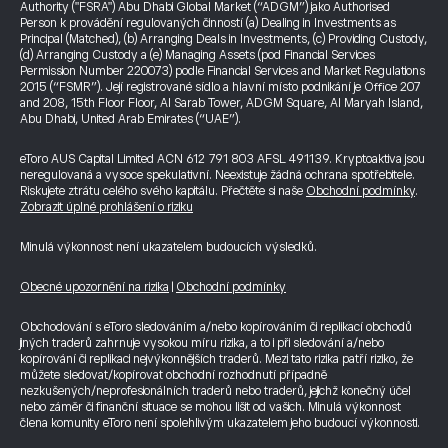
Authority ("FSRA") Abu Dhabi Global Market (“ADGM”) jako Authorised
Person k provádění regulovaných činností (a) Dealing in Investments as
Principal (Matched), (b) Arranging Deals in Investments, (c) Providing Custody,
(d) Arranging Custody a (e) Managing Assets (pod Financial Services
Permission Number 220073) podle Financial Services and Market Regulations
2015 (“FSMR”). Její registrované sídlo a hlavní místo podnikání je Office 207
and 208, 15th Floor Floor, Al Sarab Tower, ADGM Square, Al Maryah Island,
Abu Dhabi, United Arab Emirates (“UAE”).
eToro AUS Capital Limited ACN 612 791 803 AFSL 491139. Kryptoaktiva jsou
neregulovaná a vysoce spekulativní. Neexistuje žádná ochrana spotřebitele.
Riskujete ztrátu celého svého kapitálu. Přečtěte si naše
Obchodní podmínky
.
Zobrazit úplné prohlášení o riziku
Minulá výkonnost není ukazatelem budoucích výsledků.
Obecné upozornění na rizika
|
Obchodní podmínky
Obchodování s eToro sledováním a/nebo kopírováním či replikací obchodů
jiných traderů zahrnuje vysokou míru rizika, a to i při sledování a/nebo
kopírování či replikaci nejvýkonnějších traderů. Mezi tato rizika patří riziko, že
můžete sledovat/kopírovat obchodní rozhodnutí případně
nezkušených/neprofesionálních traderů nebo traderů, jejichž konečný účel
nebo záměr či finanční situace se mohou lišit od vašich. Minulá výkonnost
člena komunity eToro není spolehlivým ukazatelem jeho budoucí výkonnosti.