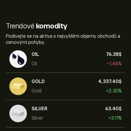
Trendové
komodity
Podívejte se na aktiva s nejvyššími objemy obchodů a
cenovými pohyby.
OIL
76.38‎$‎
Oil
-1.46%
GOLD
4,337.40‎$‎
Gold
+2.30%
SILVER
63.40‎$‎
Silver
+3.11%