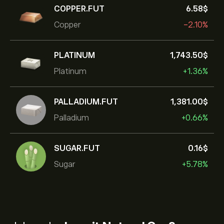
COPPER.FUT
6.58‎$‎
Copper
-2.10%
PLATINUM
1,743.50‎$‎
Platinum
+1.36%
PALLADIUM.FUT
1,381.00‎$‎
Palladium
+0.66%
SUGAR.FUT
0.16‎$‎
Sugar
+5.78%