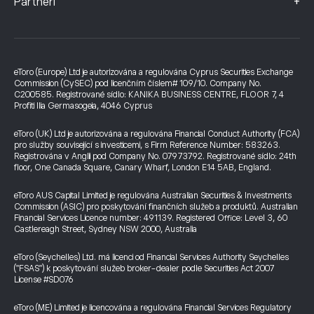
+
Partneři
eToro (Europe) Ltd je autorizována a regulována Cyprus Securities Exchange
Commission (CySEC) pod licenčním číslem# 109/10. Company No.
C200585. Registrované sídlo: KANIKA BUSINESS CENTRE, FLOOR 7, 4
Profiti Ilia Germasogeia, 4046 Cyprus
eToro (UK) Ltd je autorizována a regulována Financial Conduct Authority (FCA)
pro služby související s investicemi, s Firm Reference Number: 583263.
Registrována v Anglii pod Company No. 07973792. Registrované sídlo: 24th
floor, One Canada Square, Canary Wharf, London E14 5AB, England.
eToro AUS Capital Limited je regulována Australian Securities & Investments
Commission (ASIC) pro poskytování finančních služeb a produktů. Australian
Financial Services Licence number: 491139. Registered Office: Level 3, 60
Castlereagh Street, Sydney NSW 2000, Australia
eToro (Seychelles) Ltd. má licenci od Financial Services Authority Seychelles
("FSAS") k poskytování služeb broker-dealer podle Securities Act 2007
License #SD076
eToro (ME) Limited je licencována a regulována Financial Services Regulatory