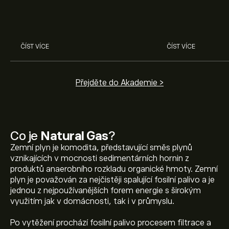
obchodovaných komodit a s
faktory, které ovlivňují jejich ceny.
ČÍST VÍCE
ČÍST VÍCE
Přejděte do Akademie >
Co je
Natural Gas
?
Zemní plyn je komodita, představující směs plynů
vznikajících v mocnosti sedimentárních hornin z
produktů anaerobního rozkladu organické hmoty. Zemní
plyn je považován za nejčistěji spalující fosilní palivo a je
jednou z nejpoužívanějších forem energie s širokým
využitím jak v domácnosti, tak i v průmyslu.
Po vytěžení prochází fosilní palivo procesem filtrace a
Aktuální cena NATGAS je 2.688‎$‎