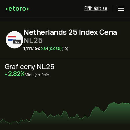
Přihlásit se
Netherlands 25 Index Cena
NL25
1,111.16‎€‎
0.84
(0.08%)
(1D)
Graf ceny NL25
‎2.82‎
Minulý měsíc