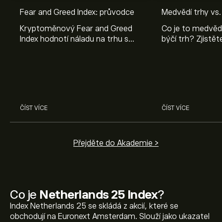
Fear and Greed Index: průvodce
Medvědí trhy vs.
Kryptoměnový Fear and Greed
Co je to medvědí
Index hodnotí náladu na trhu s
býčí trh? Zjistět
kryptoměnami. Přečtěte si, jak
býčí trhy fungují
indexu porozumět a co znamená
nimi rozdíly.
pro investory.
ČÍST VÍCE
ČÍST VÍCE
Přejděte do Akademie >
Co je
Netherlands 25 Index
?
Index Netherlands 25 se skládá z akcií, které se
obchodují na Euronext Amsterdam. Slouží jako ukazatel