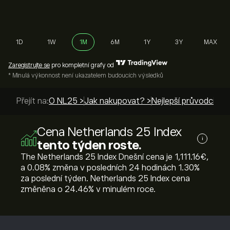
1D
1W
1M
6M
1Y
3Y
MAX
Zaregistrujte se
pro kompletní grafy od
* Minulá výkonnost není ukazatelem budoucích výsledků
Přejít na:
O NL25 >
Jak nakupovat? >
Nejlepší průvodci >
Cena Netherlands 25 Index
i
tento týden roste.
The Netherlands 25 Index Dnešní cena je 1,111.16‎€‎,
a ‎0.08‎% změna v posledních 24 hodinách ‎1.30‎%
za poslední týden. Netherlands 25 Index cena
změněna o ‎24.46‎% v minulém roce.