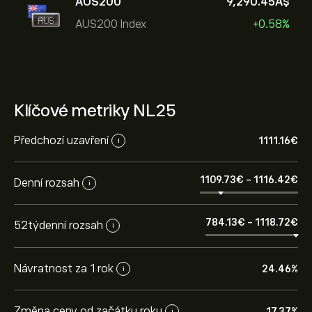
AUS200
9,290.45‎A$‎
AUS200 Index
+0.58%
Klíčové metriky NL25
Předchozí uzavření
1111.16‎€‎
i
1109.73‎€‎
-
1116.42‎€‎
Denní rozsah
i
784.13‎€‎
-
1118.72‎€‎
52týdenní rozsah
i
Návratnost za 1 rok
24.46%
i
Změna ceny od začátku roku
17.37%
i