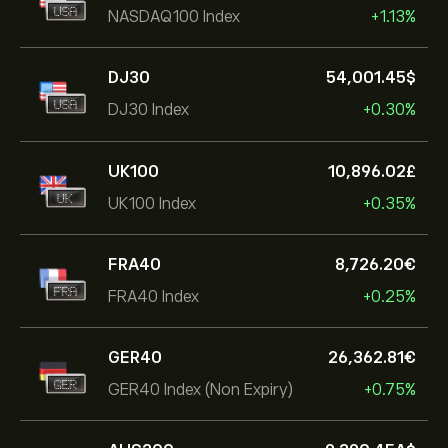
NASDAQ100 Index
+1.13%
DJ30
54,001.45‎$‎
DJ30 Index
+0.30%
UK100
10,896.02‎£‎
UK100 Index
+0.35%
FRA40
8,726.20‎€‎
FRA40 Index
+0.25%
GER40
26,362.81‎€‎
GER40 Index (Non Expiry)
+0.75%