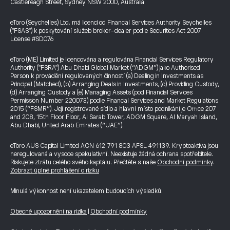
Castlereagh Street, Sydney NSW 2000, Australia
eToro (Seychelles) Ltd. má licenci od Financial Services Authority Seychelles
("FSAS") k poskytování služeb broker-dealer podle Securities Act 2007
License #SD076
eToro (ME) Limited je licencována a regulována Financial Services Regulatory
Authority ("FSRA") Abu Dhabi Global Market (“ADGM”) jako Authorised
Person k provádění regulovaných činností (a) Dealing in Investments as
Principal (Matched), (b) Arranging Deals in Investments, (c) Providing Custody,
(d) Arranging Custody a (e) Managing Assets (pod Financial Services
Permission Number 220073) podle Financial Services and Market Regulations
2015 (“FSMR”). Její registrované sídlo a hlavní místo podnikání je Office 207
and 208, 15th Floor Floor, Al Sarab Tower, ADGM Square, Al Maryah Island,
Abu Dhabi, United Arab Emirates (“UAE”).
eToro AUS Capital Limited ACN 612 791 803 AFSL 491139. Kryptoaktiva jsou
neregulovaná a vysoce spekulativní. Neexistuje žádná ochrana spotřebitele.
Riskujete ztrátu celého svého kapitálu. Přečtěte si naše
Obchodní podmínky
.
Zobrazit úplné prohlášení o riziku
Minulá výkonnost není ukazatelem budoucích výsledků.
Obecné upozornění na rizika
|
Obchodní podmínky