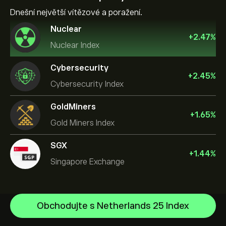
Dnešní největší vítězové a poražení.
Nuclear
+
2.47
%
Nuclear Index
Cybersecurity
+
2.45
%
Cybersecurity Index
GoldMiners
+
1.65
%
Gold Miners Index
SGX
+
1.44
%
Singapore Exchange
US Dollar Index
Obchodujte s Netherlands 25 Index
S&P500 Index
Centrum nápovědy