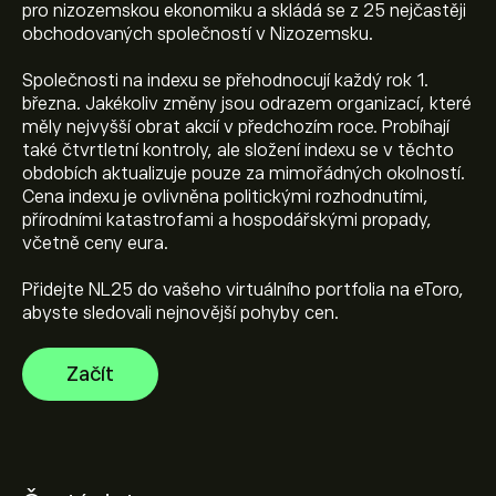
pro nizozemskou ekonomiku a skládá se z 25 nejčastěji
obchodovaných společností v Nizozemsku.
Společnosti na indexu se přehodnocují každý rok 1.
Aktuální cena NL25 je 1,111.16‎€‎
března. Jakékoliv změny jsou odrazem organizací, které
měly nejvyšší obrat akcií v předchozím roce. Probíhají
také čtvrtletní kontroly, ale složení indexu se v těchto
obdobích aktualizuje pouze za mimořádných okolností.
Dosavadní maximum Netherlands 25 Index je 1,118.72‎€‎
Cena indexu je ovlivněna politickými rozhodnutími,
přírodními katastrofami a hospodářskými propady,
včetně ceny eura.
Vyberte časový rámec „1D“ nebo „1W“ na grafu eToro
Přidejte NL25 do vašeho virtuálního portfolia na eToro,
a zvětšete jej, abyste viděli historické pohyby cen
abyste sledovali nejnovější pohyby cen.
Netherlands 25 Index. Cena Netherlands 25 Index se za
poslední rok pohybovala v rozmezí 218.40‎€‎.
K nákupu NL25, navštivte stránku „Netherlands 25
Začít
Index (NL25)“ na webu eToro. Jakmile si založíte účet a
vložíte prostředky, klikněte na tlačítko „Obchodovat“ a
rozhodněte se, kolik Netherlands 25 Index chcete
koupit. Můžete také zadat příkaz, který realizuje nákup
NL25 v budoucnu, za konkrétní cenu.