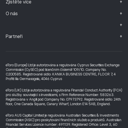
+
Zjistěte více
+
O nás
+
+
Partneři
eToro (Europe) Ltd je autorizována a regulována Cyprus Securities Exchange
Commission (CySEC) pod licenčním číslem# 109/10. Company No.
C200585. Registrované sídlo: KANIKA BUSINESS CENTRE, FLOOR 7, 4
Profiti Ilia Germasogeia, 4046 Cyprus
eToro (UK) Ltd je autorizována a regulována Financial Conduct Authority (FCA)
pro služby související s investicemi, s Firm Reference Number: 583263.
Registrována v Anglii pod Company No. 07973792. Registrované sídlo: 24th
floor, One Canada Square, Canary Wharf, London E14 5AB, England.
eToro AUS Capital Limited je regulována Australian Securities & Investments
Commission (ASIC) pro poskytování finančních služeb a produktů. Australian
Financial Services Licence number: 491139. Registered Office: Level 3, 60