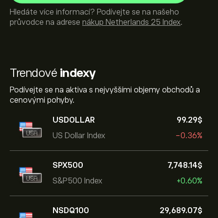
Hledáte více informací? Podívejte se na našeho
průvodce na adrese
nákup Netherlands 25 Index
.
Trendové
indexy
Podívejte se na aktiva s nejvyššími objemy obchodů a
cenovými pohyby.
USDOLLAR
99.29‎$‎
US Dollar Index
-0.36%
SPX500
7,748.14‎$‎
S&P500 Index
+0.60%
NSDQ100
29,689.07‎$‎