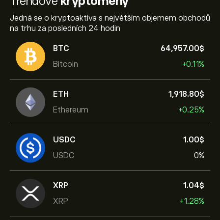
Trendové
kryptoměny
Jedná se o kryptoaktiva s největším objemem obchodů
na trhu za posledních 24 hodin
BTC
64,957.00‎$‎
Bitcoin
+0.11%
ETH
1,918.80‎$‎
Ethereum
+0.25%
USDC
1.00‎$‎
USDC
0%
XRP
1.04‎$‎
XRP
+1.28%