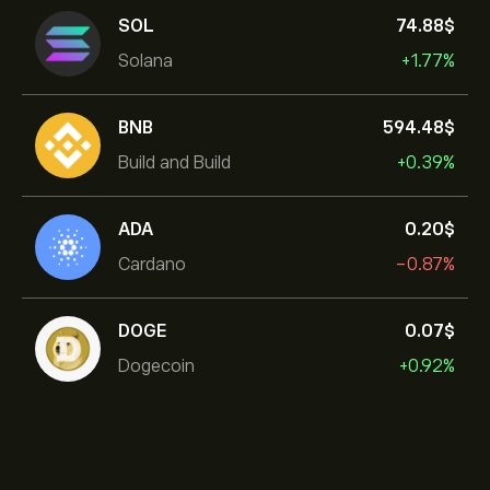
SOL
74.88‎$‎
Solana
+1.77%
BNB
594.48‎$‎
Build and Build
+0.39%
ADA
0.20‎$‎
Cardano
-0.87%
DOGE
0.07‎$‎
Dogecoin
+0.92%