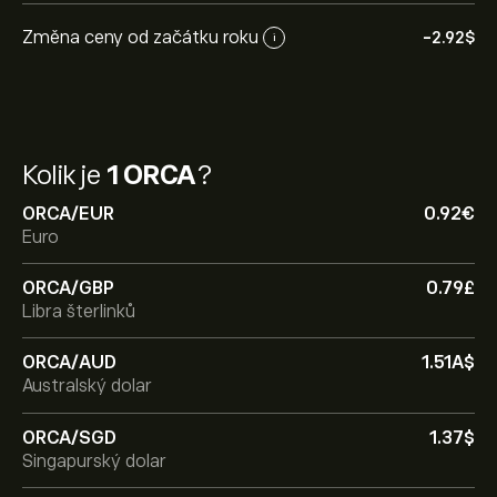
Změna ceny od začátku roku
-2.92‎$‎
i
Kolik je
1 ORCA
?
ORCA/EUR
0.92‎€‎
Euro
ORCA/GBP
0.79‎£‎
Libra šterlinků
ORCA/AUD
1.51‎A$‎
Australský dolar
ORCA/SGD
1.37‎$‎
Singapurský dolar