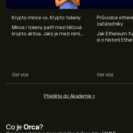
Krypto mince vs. Krypto tokeny
Průvodce ether
začátečníky
Mince i tokeny patří mezi klíčová
krypto aktiva. Jaký je mezi nimi
Jak Ethereum fu
ale rozdíl? Vysvětlíme vám vše,
si o historii Eth
co by měl vědět každý investor.
se liší od bitcoin
kryptoměn.
ČÍST VÍCE
ČÍST VÍCE
Přejděte do Akademie >
Co je
Orca
?