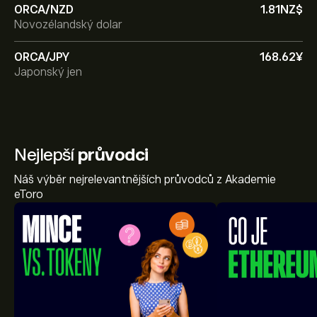
ORCA/NZD
1.81‎NZ$‎
Novozélandský dolar
ORCA/JPY
168.62‎¥‎
Japonský jen
Nejlepší
průvodci
Náš výběr nejrelevantnějších průvodců z Akademie
eToro