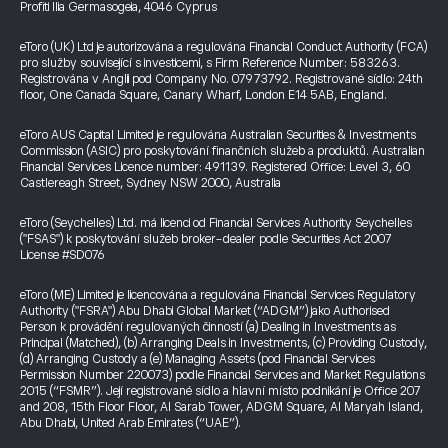
Profiti Ilia Germasogeia, 4046 Cyprus
eToro (UK) Ltd je autorizována a regulována Financial Conduct Authority (FCA)
pro služby související s investicemi, s Firm Reference Number: 583263.
Registrována v Anglii pod Company No. 07973792. Registrované sídlo: 24th
floor, One Canada Square, Canary Wharf, London E14 5AB, England.
eToro AUS Capital Limited je regulována Australian Securities & Investments
Commission (ASIC) pro poskytování finančních služeb a produktů. Australian
Financial Services Licence number: 491139. Registered Office: Level 3, 60
Castlereagh Street, Sydney NSW 2000, Australia
eToro (Seychelles) Ltd. má licenci od Financial Services Authority Seychelles
("FSAS") k poskytování služeb broker-dealer podle Securities Act 2007
License #SD076
eToro (ME) Limited je licencována a regulována Financial Services Regulatory
Authority ("FSRA") Abu Dhabi Global Market (“ADGM”) jako Authorised
Person k provádění regulovaných činností (a) Dealing in Investments as
Principal (Matched), (b) Arranging Deals in Investments, (c) Providing Custody,
(d) Arranging Custody a (e) Managing Assets (pod Financial Services
Permission Number 220073) podle Financial Services and Market Regulations
2015 (“FSMR”). Její registrované sídlo a hlavní místo podnikání je Office 207
and 208, 15th Floor Floor, Al Sarab Tower, ADGM Square, Al Maryah Island,
Abu Dhabi, United Arab Emirates (“UAE”).