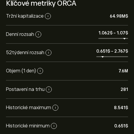
Klíčové metriky ORCA
Tržní kapitalizace
64.98M‎$‎
i
1.062‎$‎
-
1.07‎$‎
Denní rozsah
i
0.651‎$‎
-
2.767‎$‎
52týdenní rozsah
i
Objem (1 den)
7.6M
i
Postavení na trhu
281
i
Historické maximum
8.541‎$‎
i
Historické minimum
0.651‎$‎
i