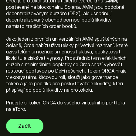
Orca je protokol automatického tvůrce trhu (AMM)
postavený na blockchainu Solana. AMM jsou podobné
decentralizovaným burzám (DEX), ale usnadňují
decentralizovaný obchod pomocí poolů likvidity
namísto tradičních order booků.
Jako jeden z prvních univerzálních AMM spuštěných na
Solaně, Orca nabízí uživatelsky přívětivé rozhraní, které
Aktuální cena ORCA je 1.069‎$‎
uživatelům umožňuje směňovat aktiva, poskytovat
likviditu a získávat výnosy. Prostřednictvím efektivních
služeb s minimálními poplatky se Orca snaží vyhovět
Tržní kapitalizace Orca je 64.98M‎$‎
rostoucí poptávce po DeFi řešeních. Token ORCA hraje
v ekosystému klíčovou roli, slouží jako governance
token a jako pobídka pro poskytovatele likvidity, kteří
Dosavadní maximum Orca je 8.541‎$‎
přispívají do poolů likvidity na protokolu.
Přidejte si token ORCA do vašeho virtuálního portfolia
na eToro.
Orca má 24hodinový objem obchodování Orca.
Začít
Vyberte časový rámec „1D“ nebo „1W“ na grafu eToro