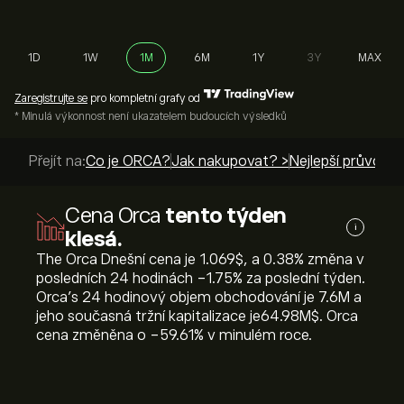
1D
1W
1M
6M
1Y
3Y
MAX
Zaregistrujte se
pro kompletní grafy od
* Minulá výkonnost není ukazatelem budoucích výsledků
Přejít na:
Co je ORCA?
Jak nakupovat? >
Nejlepší průvodci
Cena Orca
tento týden
i
klesá.
The Orca Dnešní cena je 1.069‎$‎, a ‎0.38‎% změna v
posledních 24 hodinách ‎-1.75‎% za poslední týden.
Orca’s 24 hodinový objem obchodování je 7.6M a
jeho současná tržní kapitalizace je64.98M‎$‎. Orca
cena změněna o ‎-59.61‎% v minulém roce.