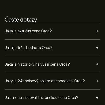
a zvětšete jej, abyste viděli historické pohyby cen Orca.
Cena Orca se za poslední rok pohybovala v rozmezí
-1.58‎$‎.
K nákupu ORCA, navštivte stránku „Orca (ORCA)“ na
Časté dotazy
webu eToro. Jakmile si založíte účet a vložíte
prostředky, klikněte na tlačítko „Obchodovat“ a
rozhodněte se, kolik Orca chcete koupit. Můžete také
+
Jaká je aktuální cena Orca?
zadat příkaz, který realizuje nákup ORCA v budoucnu,
za konkrétní cenu.
+
Jaká je tržní hodnota Orca?
+
Jaká je historicky nejvyšší cena Orca?
+
Jaký je 24hodinový objem obchodování Orca?
+
Jak mohu sledovat historickou cenu Orca?