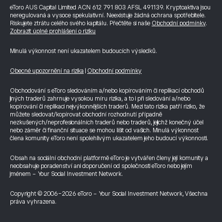
eToro AUS Capital Limited ACN 612 791 803 AFSL 491139. Kryptoaktiva jsou
neregulovaná a vysoce spekulativní. Neexistuje žádná ochrana spotřebitele.
Riskujete ztrátu celého svého kapitálu. Přečtěte si naše
Obchodní podmínky
.
Zobrazit úplné prohlášení o riziku
Minulá výkonnost není ukazatelem budoucích výsledků.
Obecné upozornění na rizika
|
Obchodní podmínky
Obchodování s eToro sledováním a/nebo kopírováním či replikací obchodů
jiných traderů zahrnuje vysokou míru rizika, a to i při sledování a/nebo
kopírování či replikaci nejvýkonnějších traderů. Mezi tato rizika patří riziko, že
můžete sledovat/kopírovat obchodní rozhodnutí případně
nezkušených/neprofesionálních traderů nebo traderů, jejichž konečný účel
nebo záměr či finanční situace se mohou lišit od vašich. Minulá výkonnost
člena komunity eToro není spolehlivým ukazatelem jeho budoucí výkonnosti.
Obsah na sociální obchodní platformě eToro je vytvářen členy její komunity a
neobsahuje poradenství ani doporučení od společnosti eToro nebo jejím
jménem - Your Social Investment Network.
Copyright © 2006-2026 eToro - Your Social Investment Network, Všechna
práva vyhrazena.