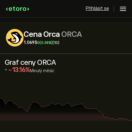
Přihlásit se
Cena Orca
ORCA
1.069‎$‎
0
(0.38%)
(1D)
Graf ceny ORCA
‎-13.16‎
Minulý měsíc