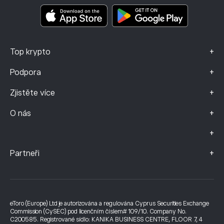
Smart Portfolios
Údaje o stížnostech (klienti FCA)
+
Top krypto
+
Podpora
+
Zjistěte více
+
O nás
+
+
Partneři
eToro (Europe) Ltd je autorizována a regulována Cyprus Securities Exchange
Commission (CySEC) pod licenčním číslem# 109/10. Company No.
C200585. Registrované sídlo: KANIKA BUSINESS CENTRE, FLOOR 7, 4