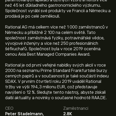
patentovaných aplikací a užitných vzorů a historii více
než 45 let důkladného gastronomického výzkumu.
Společnost vyrábí své produkty ve Francii a Německu a
prodává je po celé zeměkouli.
Rational AG má celkem více než 1 000 zaměstnanců v
Německu a přibližně 2 100 na celém světě. Tato
společnost zaměstnává fyziky, potravinářské vědce,
vývojové inženýry a více než 250 profesionálních
šéfkuchařů. Společnost byla v roce 2019 oceněna
cenou Axia Best Managed Companies Award.
Rational je od první veřejné nabídky svých akcií v roce
2000 na seznamu Prime Standard Frankfurtské burzy
cenných papírů a v současnosti je také součástí indexu
SDAX. V prvním čtvrtletí roku 2019 uváděl Rational
tržby ve výši 194,3 milionu EUR, což představuje
navýšení o 12 %. Sledujte tento nástroj, abyste získali
Aktuální cena akcie RAA.DE je 662.50‎€‎.
další aktuality a novinky o současné hodnotě RAA.DE.
CEO
Zaměstnanci
Peter Stadelmann,
2.8K
Průměrný cenový cíl pro akcie Rational AG je 662.50‎€‎.