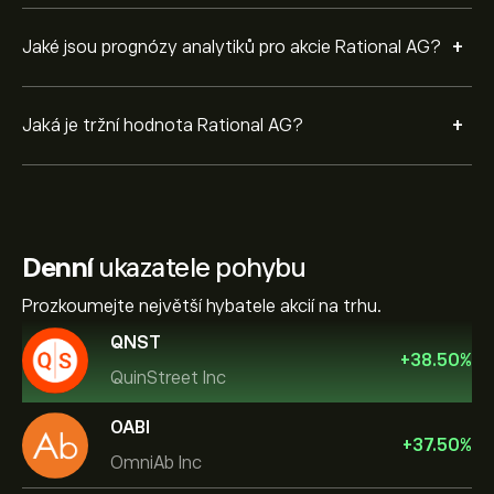
+
Jaké jsou prognózy analytiků pro akcie Rational AG?
+
Jaká je tržní hodnota Rational AG?
Denní
ukazatele pohybu
Prozkoumejte největší hybatele akcií na trhu.
QNST
+
38.50
%
QuinStreet Inc
OABI
+
37.50
%
OmniAb Inc