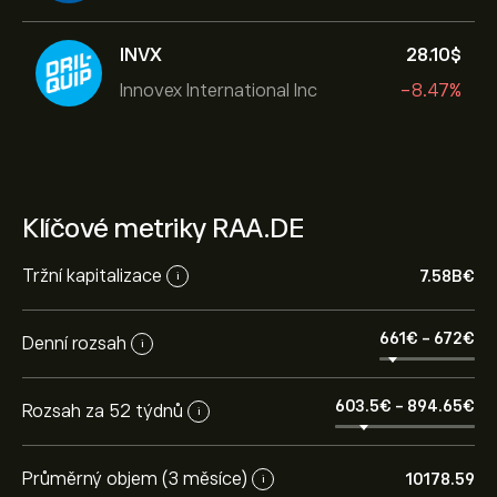
INVX
28.10‎$‎
Innovex International Inc
-8.47%
Klíčové metriky RAA.DE
Tržní kapitalizace
7.58B‎€‎
i
661‎€‎
-
672‎€‎
Denní rozsah
i
603.5‎€‎
-
894.65‎€‎
Rozsah za 52 týdnů
i
Průměrný objem (3 měsíce)
10178.59
i