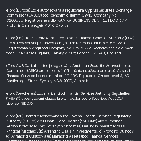
eToro (Europe) Ltd je autorizována a regulována Cyprus Securities Exchange
Commission (CySEC) pod licenčním číslem# 109/10. Company No.
C200585. Registrované sídlo: KANIKA BUSINESS CENTRE, FLOOR 7, 4
Profiti Ilia Germasogeia, 4046 Cyprus
eToro (UK) Ltd je autorizována a regulována Financial Conduct Authority (FCA)
pro služby související s investicemi, s Firm Reference Number: 583263.
Registrována v Anglii pod Company No. 07973792. Registrované sídlo: 24th
floor, One Canada Square, Canary Wharf, London E14 5AB, England.
eToro AUS Capital Limited je regulována Australian Securities & Investments
Commission (ASIC) pro poskytování finančních služeb a produktů. Australian
Financial Services Licence number: 491139. Registered Office: Level 3, 60
Castlereagh Street, Sydney NSW 2000, Australia
eToro (Seychelles) Ltd. má licenci od Financial Services Authority Seychelles
("FSAS") k poskytování služeb broker-dealer podle Securities Act 2007
License #SD076
eToro (ME) Limited je licencována a regulována Financial Services Regulatory
Authority ("FSRA") Abu Dhabi Global Market (“ADGM”) jako Authorised
Person k provádění regulovaných činností (a) Dealing in Investments as
Principal (Matched), (b) Arranging Deals in Investments, (c) Providing Custody,
(d) Arranging Custody a (e) Managing Assets (pod Financial Services