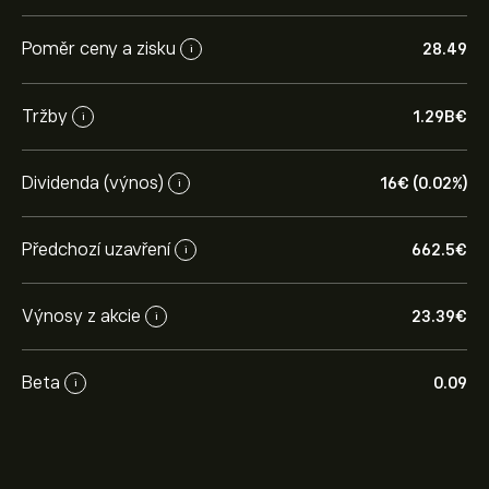
Poměr ceny a zisku
28.49
i
Tržby
1.29B‎€‎
i
Dividenda (výnos)
16‎€‎ (0.02%)
i
Předchozí uzavření
662.5‎€‎
i
Výnosy z akcie
23.39‎€‎
i
Beta
0.09
i