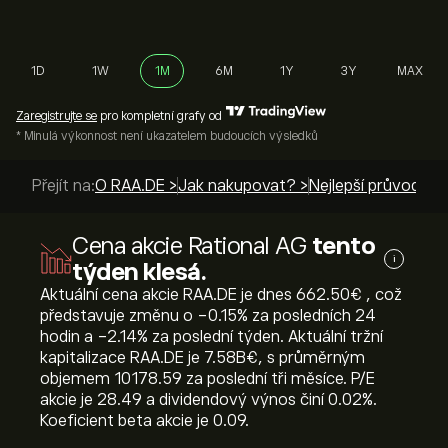
1D
1W
1M
6M
1Y
3Y
MAX
Zaregistrujte se
pro kompletní grafy od
* Minulá výkonnost není ukazatelem budoucích výsledků
Přejít na:
O RAA.DE >
Jak nakupovat? >
Nejlepší průvodci >
Cena akcie Rational AG
tento
i
týden klesá.
Aktuální cena akcie RAA.DE je dnes 662.50‎€‎ , což
představuje změnu o ‎-0.15‎% za posledních 24
hodin a ‎-2.14‎% za poslední týden. Aktuální tržní
kapitalizace RAA.DE je 7.58B‎€‎, s průměrným
objemem 10178.59 za poslední tři měsíce. P/E
akcie je 28.49 a dividendový výnos činí 0.02%.
Koeficient beta akcie je 0.09.