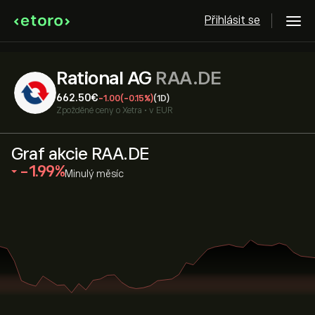
Přihlásit se
Rational AG
RAA.DE
662.50‎€‎
-1.00
(-0.15%)
(1D)
Zpožděné ceny o
Xetra
•
v EUR
Graf akcie RAA.DE
‎-1.99‎
Minulý měsíc