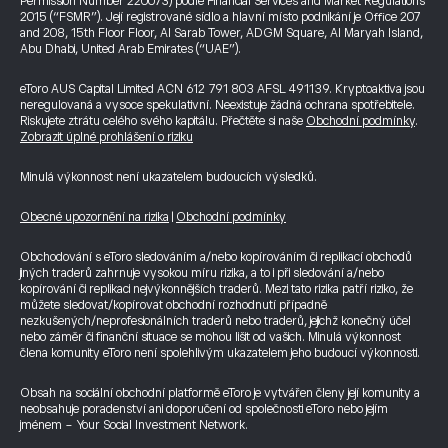
Permission Number 220073) podle Financial Services and Market Regulations
2015 (“FSMR”). Její registrované sídlo a hlavní místo podnikání je Office 207
and 208, 15th Floor Floor, Al Sarab Tower, ADGM Square, Al Maryah Island,
Abu Dhabi, United Arab Emirates (“UAE”).
eToro AUS Capital Limited ACN 612 791 803 AFSL 491139. Kryptoaktiva jsou
neregulovaná a vysoce spekulativní. Neexistuje žádná ochrana spotřebitele.
Riskujete ztrátu celého svého kapitálu. Přečtěte si naše
Obchodní podmínky
.
Zobrazit úplné prohlášení o riziku
Minulá výkonnost není ukazatelem budoucích výsledků.
Obecné upozornění na rizika
|
Obchodní podmínky
Obchodování s eToro sledováním a/nebo kopírováním či replikací obchodů
jiných traderů zahrnuje vysokou míru rizika, a to i při sledování a/nebo
kopírování či replikaci nejvýkonnějších traderů. Mezi tato rizika patří riziko, že
můžete sledovat/kopírovat obchodní rozhodnutí případně
nezkušených/neprofesionálních traderů nebo traderů, jejichž konečný účel
nebo záměr či finanční situace se mohou lišit od vašich. Minulá výkonnost
člena komunity eToro není spolehlivým ukazatelem jeho budoucí výkonnosti.
Obsah na sociální obchodní platformě eToro je vytvářen členy její komunity a
neobsahuje poradenství ani doporučení od společnosti eToro nebo jejím
jménem - Your Social Investment Network.