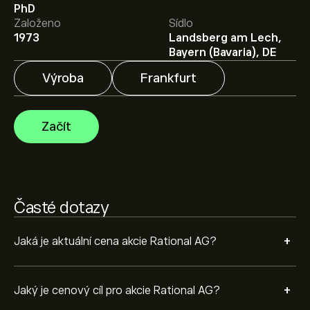
PhD
Zaregistrujte se
na eToro a získejte detailní prognózy
Založeno
Sídlo
analytiků i cenové cíle.
1973
Landsberg am Lech,
Analytici nabízí prognózy pro akcie Rational AG na
Bayern (Bavaria), DE
základě tržních trendů, finančních zpráv a očekávaného
růstu. Podívejte se na prognózu budoucího vývoje cen.
Výroba
Frankfurt
Tržní kapitalizace Rational AG je 7.58B‎€‎
Začít
Časté dotazy
+
Jaká je aktuální cena akcie Rational AG?
+
Jaký je cenový cíl pro akcie Rational AG?