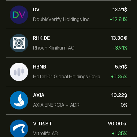
DV
13.21‎$‎
DoubleVerify Holdings Inc
+12.81%
RHK.DE
13.30‎€‎
Rhoen Klinikum AG
+3.91%
HBNB
5.51‎$‎
Hotel101 Global Holdings Corp
+0.36%
AXIA
10.22‎$‎
AXIA ENERGIA - ADR
0%
VITR.ST
90.00‎kr‎
Vitrolife AB
+1.35%