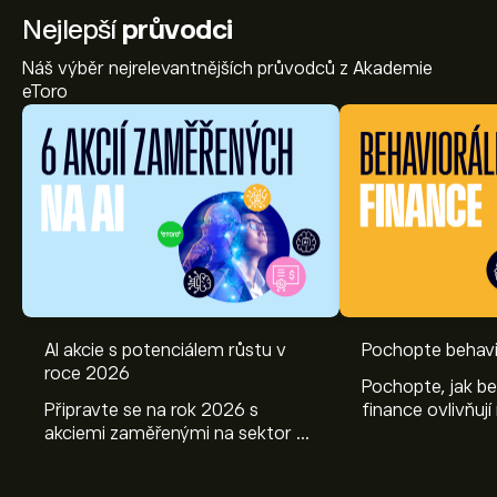
Nejlepší
průvodci
Náš výběr nejrelevantnějších průvodců z Akademie
eToro
AI akcie s potenciálem růstu v
Pochopte behavi
roce 2026
Pochopte, jak be
Připravte se na rok 2026 s
finance ovlivňují
akciemi zaměřenými na sektor AI.
objevte způsoby
Prozkoumejte potenciál firem
poznatky mohou
Nvidia, Broadcom, ASML, Micron
investičních roz