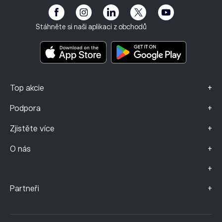
Upozornění na rizika
Klub eToro
Otisk
Smluvní podmínky
Investiční pojištění
Stáhněte si naši aplikaci z obchodů
Dokumenty s klíčovými informacemi
Smart Portfolios
Údaje o stížnostech (klienti FCA)
+
Top akcie
+
Podpora
+
Zjistěte více
+
O nás
+
+
Partneři