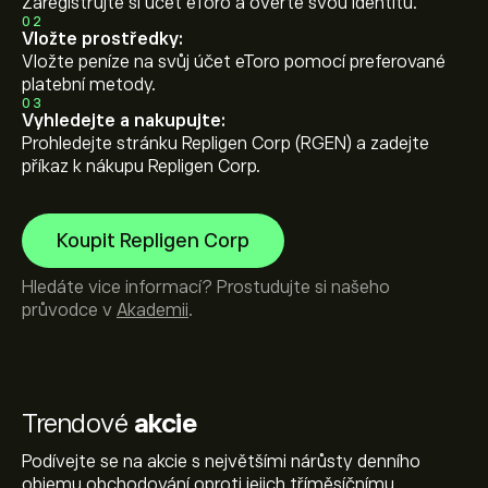
Zaregistrujte si účet eToro a ověřte svou identitu.
02
Vložte prostředky:
Vložte peníze na svůj účet eToro pomocí preferované
platební metody.
03
Vyhledejte a nakupujte:
Prohledejte stránku Repligen Corp (RGEN) a zadejte
příkaz k nákupu Repligen Corp.
Koupit Repligen Corp
Hledáte vice informací? Prostudujte si našeho
průvodce v
Akademii
.
Trendové
akcie
Podívejte se na akcie s největšími nárůsty denního
objemu obchodování oproti jejich tříměsíčnímu