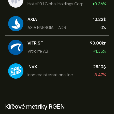
Hotel101 Global Holdings Corp
+0.36%
AXIA
10.22‎$‎
AXIA ENERGIA - ADR
0%
VITR.ST
90.00‎kr‎
Vitrolife AB
+1.35%
INVX
28.10‎$‎
Innovex International Inc
-8.47%
Klíčové metriky RGEN