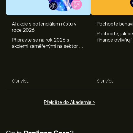
AI akcie s potenciálem růstu v
Pochopte behavi
roce 2026
Pochopte, jak be
Připravte se na rok 2026 s
finance ovlivňují
akciemi zaměřenými na sektor AI.
objevte způsoby
Prozkoumejte potenciál firem
poznatky mohou
Nvidia, Broadcom, ASML, Micron
investičních roz
a dalších v odborné analýze
eToro.
ČÍST VÍCE
ČÍST VÍCE
Přejděte do Akademie >