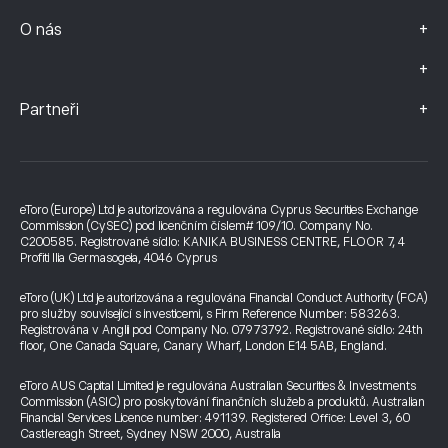
+
O nás
+
+
Partneři
eToro (Europe) Ltd je autorizována a regulována Cyprus Securities Exchange
Commission (CySEC) pod licenčním číslem# 109/10. Company No.
C200585. Registrované sídlo: KANIKA BUSINESS CENTRE, FLOOR 7, 4
Profiti Ilia Germasogeia, 4046 Cyprus
eToro (UK) Ltd je autorizována a regulována Financial Conduct Authority (FCA)
pro služby související s investicemi, s Firm Reference Number: 583263.
Registrována v Anglii pod Company No. 07973792. Registrované sídlo: 24th
floor, One Canada Square, Canary Wharf, London E14 5AB, England.
eToro AUS Capital Limited je regulována Australian Securities & Investments
Commission (ASIC) pro poskytování finančních služeb a produktů. Australian
Financial Services Licence number: 491139. Registered Office: Level 3, 60
Castlereagh Street, Sydney NSW 2000, Australia