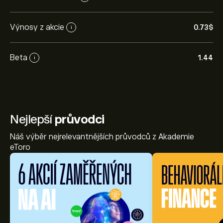
Výnosy z akcie
0.73‎$‎
i
Beta
1.44
i
Nejlepší
průvodci
Náš výběr nejrelevantnějších průvodců z Akademie
eToro