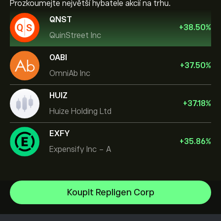
Prozkoumejte největší hybatele akcií na trhu.
QNST
+
38.50
%
QuinStreet Inc
OABI
+
37.50
%
OmniAb Inc
HUIZ
+
37.18
%
Huize Holding Ltd
EXFY
+
35.86
%
Expensify Inc - A
Micron Technology, Inc.
Koupit Repligen Corp
Vistra Corp
Centrum nápovědy
Lam Research Corp