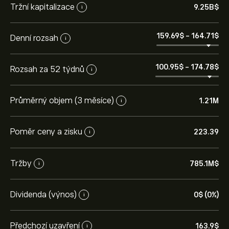
Tržní kapitalizace
9.25B‎$‎
i
159.69‎$‎
-
164.71‎$‎
Denní rozsah
i
100.95‎$‎
-
174.78‎$‎
Rozsah za 52 týdnů
i
Průměrný objem (3 měsíce)
1.21M
i
Poměr ceny a zisku
223.39
i
Tržby
785.1M‎$‎
i
Dividenda (výnos)
0‎$‎ (0%)
i
Předchozí uzavření
163.9‎$‎
i