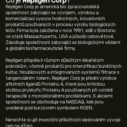
Co je
Repligen Corp
?
Repligen Corp je americká bio zpracovatelská
společnost zabývající se vývojem, výrobou a
komercializací vysoce hodnotných, inovativních
produktů používaných v procesu výroby biologických
léčiv. Firma byla založena v roce 1981, sídlí v Bostonu
ve státě Massachusetts, USA a působí celosvětově.
Zásobuje společnosti zabývající se biologickými vědami
a globální biofarmaceutické firmy.
Repligen přispěla k různým důležitým lékařským
pokrokům, včetně produktů pro intenzifikaci buněčných
kultur, hloubkových a integrovaných systémů filtrace s
tangenciálním tokem. Repligen Corp je přední výrobce
afinitních ligandů Proteinu A, které jsou kritickou
složkou pryskyřic Proteinu A používaných při výrobě
terapeutik s monoklonálními protilátkami. S akciemi
společnosti se obchoduje na NASDAQ, kde jsou
uvedené pod burzovním symbolem RGEN.
Nenechte si ujít investiční příležitosti sledováním vývoje
Aktuální cena akcie RGEN je 163.90‎$‎.
cen na eToro.