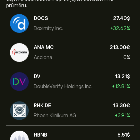
průměru.
DOCS
27.40‎$‎
Doximity Inc.
+32.62%
ANA.MC
213.00‎€‎
Acciona
0%
DV
13.21‎$‎
DoubleVerify Holdings Inc
+12.81%
RHK.DE
13.30‎€‎
Rhoen Klinikum AG
+3.91%
HBNB
5.51‎$‎