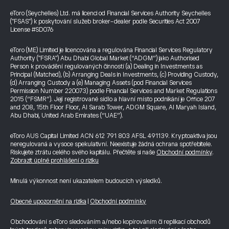
eToro (Seychelles) Ltd. má licenci od Financial Services Authority Seychelles
("FSAS") k poskytování služeb broker-dealer podle Securities Act 2007
License #SD076
eToro (ME) Limited je licencována a regulována Financial Services Regulatory
Authority ("FSRA") Abu Dhabi Global Market (“ADGM”) jako Authorised
Person k provádění regulovaných činností (a) Dealing in Investments as
Principal (Matched), (b) Arranging Deals in Investments, (c) Providing Custody,
(d) Arranging Custody a (e) Managing Assets (pod Financial Services
Permission Number 220073) podle Financial Services and Market Regulations
2015 (“FSMR”). Její registrované sídlo a hlavní místo podnikání je Office 207
and 208, 15th Floor Floor, Al Sarab Tower, ADGM Square, Al Maryah Island,
Abu Dhabi, United Arab Emirates (“UAE”).
eToro AUS Capital Limited ACN 612 791 803 AFSL 491139. Kryptoaktiva jsou
neregulovaná a vysoce spekulativní. Neexistuje žádná ochrana spotřebitele.
Riskujete ztrátu celého svého kapitálu. Přečtěte si naše
Obchodní podmínky
.
Zobrazit úplné prohlášení o riziku
Minulá výkonnost není ukazatelem budoucích výsledků.
Obecné upozornění na rizika
|
Obchodní podmínky
Obchodování s eToro sledováním a/nebo kopírováním či replikací obchodů