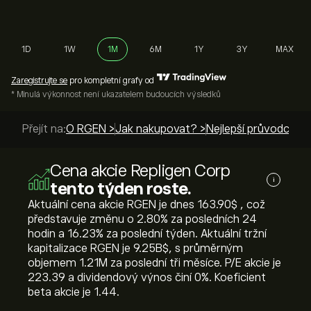
1D
1W
1M
6M
1Y
3Y
MAX
Zaregistrujte se
pro kompletní grafy od
* Minulá výkonnost není ukazatelem budoucích výsledků
Přejít na:
O RGEN >
Jak nakupovat? >
Nejlepší průvodci >
Cena akcie Repligen Corp
i
tento týden roste.
Aktuální cena akcie RGEN je dnes 163.90‎$‎ , což
představuje změnu o ‎2.80‎% za posledních 24
hodin a ‎16.23‎% za poslední týden. Aktuální tržní
kapitalizace RGEN je 9.25B‎$‎, s průměrným
objemem 1.21M za poslední tři měsíce. P/E akcie je
223.39 a dividendový výnos činí 0%. Koeficient
beta akcie je 1.44.