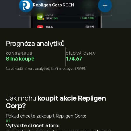
Repligen Corp
RGEN
Prognóza analytiků
KONSENSUS
CÍLOVÁ CENA
Silná koupě
174.67
Na základě názoru
analytiků, kteří se zabývali
RGEN
Jak mohu
koupit akcie Repligen
Corp?
Pokud chcete zakoupit Repligen Corp:
01
Vytvořte si účet eToro: