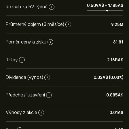
0.509‎A$‎
-
1.185‎A$‎
Rozsah za 52 týdnů
i
Průměrný objem (3 měsíce)
9.25M
i
Poměr ceny a zisku
61.81
i
Tržby
2.16B‎A$‎
i
Dividenda (výnos)
0.03‎A$‎ (0.03%)
i
Předchozí uzavření
0.885‎A$‎
i
Výnosy z akcie
0.01‎A$‎
i