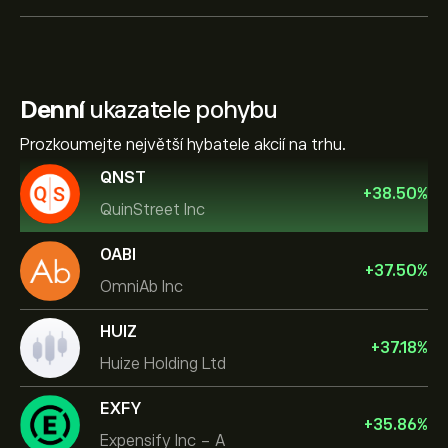
Denní
ukazatele pohybu
Prozkoumejte největší hybatele akcií na trhu.
QNST
+
38.50
%
QuinStreet Inc
OABI
+
37.50
%
OmniAb Inc
HUIZ
+
37.18
%
Huize Holding Ltd
EXFY
+
35.86
%
Expensify Inc - A