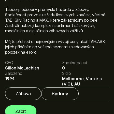
Tabcorp působí v průmyslu hazardu a zábavy.
Společnost provozuje řadu ikonických značek, včetně
TAB, Sky Racing a MAX, které zákazníkům po celé
Austrálii nabízejí komplexní sortiment sázkových,
mediálních a digitálních zábavných zážitků.
Mějte přehled o nejnovějším vývoji ceny akcií TAH.ASX
jejich přidáním do vašeho seznamu sledovaných
Aktuální cena akcie TAH.ASX je 0.885‎A$‎.
položek na eToro.
CEO
Zaměstnanci
Gillon McLachlan
0
Průměrný cenový cíl pro akcie Tabcorp Holdings
Založeno
Sídlo
Limited je 0.885‎A$‎.
Zaregistrujte se
na eToro a získejte
1994
Melbourne, Victoria
detailní prognózy analytiků i cenové cíle.
(VIC), AU
Zábava
Sydney
Analytici nabízí prognózy pro akcie Tabcorp Holdings
Limited na základě tržních trendů, finančních zpráv a
očekávaného růstu. Podívejte se na prognózu
Začít
budoucího vývoje cen.