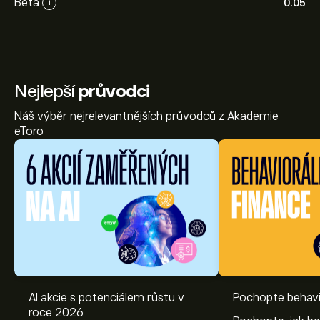
Beta
0.05
i
Nejlepší
průvodci
Náš výběr nejrelevantnějších průvodců z Akademie
eToro
AI akcie s potenciálem růstu v
Pochopte behavi
roce 2026