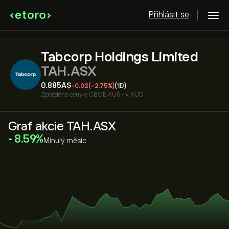
Přihlásit se
Tabcorp Holdings Limited
TAH.ASX
0.885‎A$‎
-0.02
(-2.75%)
(1D)
Zpožděné ceny o
CBOE AUS
•
v AUD
Graf akcie TAH.ASX
‎8.59‎
Minulý měsíc