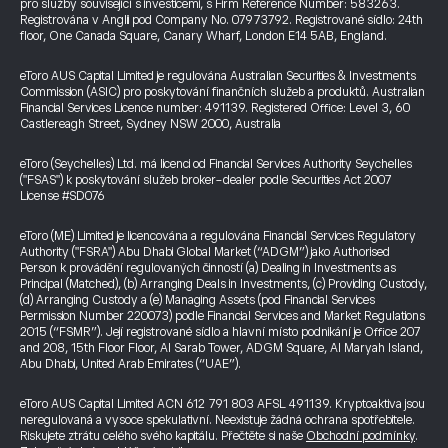
pro služby související s investicemi, s Firm Reference Number: 583263.
Registrována v Anglii pod Company No. 07973792. Registrované sídlo: 24th
floor, One Canada Square, Canary Wharf, London E14 5AB, England.
eToro AUS Capital Limited je regulována Australian Securities & Investments
Commission (ASIC) pro poskytování finančních služeb a produktů. Australian
Financial Services Licence number: 491139. Registered Office: Level 3, 60
Castlereagh Street, Sydney NSW 2000, Australia
eToro (Seychelles) Ltd. má licenci od Financial Services Authority Seychelles
("FSAS") k poskytování služeb broker-dealer podle Securities Act 2007
License #SD076
eToro (ME) Limited je licencována a regulována Financial Services Regulatory
Authority ("FSRA") Abu Dhabi Global Market (“ADGM”) jako Authorised
Person k provádění regulovaných činností (a) Dealing in Investments as
Principal (Matched), (b) Arranging Deals in Investments, (c) Providing Custody,
(d) Arranging Custody a (e) Managing Assets (pod Financial Services
Permission Number 220073) podle Financial Services and Market Regulations
2015 (“FSMR”). Její registrované sídlo a hlavní místo podnikání je Office 207
and 208, 15th Floor Floor, Al Sarab Tower, ADGM Square, Al Maryah Island,
Abu Dhabi, United Arab Emirates (“UAE”).
eToro AUS Capital Limited ACN 612 791 803 AFSL 491139. Kryptoaktiva jsou
neregulovaná a vysoce spekulativní. Neexistuje žádná ochrana spotřebitele.
Riskujete ztrátu celého svého kapitálu. Přečtěte si naše
Obchodní podmínky
.