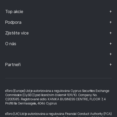
+
Top akcie
+
Podpora
+
Zjistěte více
+
O nás
+
+
Partneři
eToro (Europe) Ltd je autorizována a regulována Cyprus Securities Exchange
Commission (CySEC) pod licenčním číslem# 109/10. Company No.
C200585. Registrované sídlo: KANIKA BUSINESS CENTRE, FLOOR 7, 4
Profiti Ilia Germasogeia, 4046 Cyprus
eToro (UK) Ltd je autorizována a regulována Financial Conduct Authority (FCA)