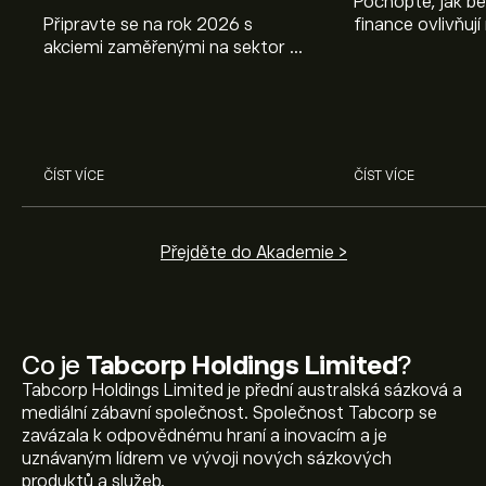
Pochopte, jak be
Připravte se na rok 2026 s
finance ovlivňují
akciemi zaměřenými na sektor AI.
objevte způsoby
Prozkoumejte potenciál firem
poznatky mohou
Nvidia, Broadcom, ASML, Micron
investičních roz
a dalších v odborné analýze
eToro.
ČÍST VÍCE
ČÍST VÍCE
Přejděte do Akademie >
Co je
Tabcorp Holdings Limited
?
Tabcorp Holdings Limited je přední australská sázková a
mediální zábavní společnost. Společnost Tabcorp se
zavázala k odpovědnému hraní a inovacím a je
uznávaným lídrem ve vývoji nových sázkových
produktů a služeb.