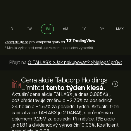
1D
1W
1M
6M
1Y
3Y
MAX
Zaregistrujte se
pro kompletní grafy od
* Minulá výkonnost není ukazatelem budoucích výsledků
Přejít na:
O TAH.ASX >
Jak nakupovat? >
Nejlepší průvodci 
Cena akcie Tabcorp Holdings
i
Limited
tento týden klesá.
Aktuální cena akcie TAH.ASX je dnes 0.885‎A$‎ ,
což představuje změnu o ‎-2.75‎% za posledních
24 hodin a ‎-1.67‎% za poslední týden. Aktuální tržní
kapitalizace TAH.ASX je 2.04B‎A$‎, s průměrným
objemem 9.25M za poslední tři měsíce. P/E akcie
je 61.81 a dividendový výnos činí 0.03%. Koeficient