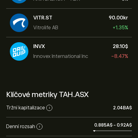
VITR.ST
90.00‎kr‎
Vitrolife AB
+1.35%
INVX
28.10‎$‎
Innovex International Inc
-8.47%
Klíčové metriky TAH.ASX
Tržní kapitalizace
2.04B‎A$‎
i
0.885‎A$‎
-
0.92‎A$‎
Denní rozsah
i