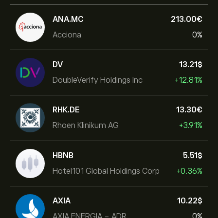
ANA.MC
213.00‎€‎
Acciona
0%
DV
13.21‎$‎
DoubleVerify Holdings Inc
+12.81%
RHK.DE
13.30‎€‎
Rhoen Klinikum AG
+3.91%
HBNB
5.51‎$‎
Hotel101 Global Holdings Corp
+0.36%
AXIA
10.22‎$‎
AXIA ENERGIA - ADR
0%