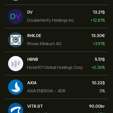
DV
13.21‎$‎
DoubleVerify Holdings Inc
+12.81%
RHK.DE
13.30‎€‎
Rhoen Klinikum AG
+3.91%
HBNB
5.51‎$‎
Hotel101 Global Holdings Corp
+0.36%
AXIA
10.22‎$‎
AXIA ENERGIA - ADR
0%
VITR.ST
90.00‎kr‎