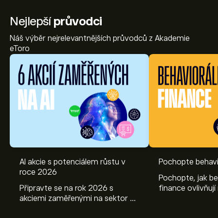
Nejlepší
průvodci
Náš výběr nejrelevantnějších průvodců z Akademie
eToro
AI akcie s potenciálem růstu v
Pochopte behavi
roce 2026
Pochopte, jak be
Připravte se na rok 2026 s
finance ovlivňují
akciemi zaměřenými na sektor AI.
objevte způsoby
Prozkoumejte potenciál firem
poznatky mohou