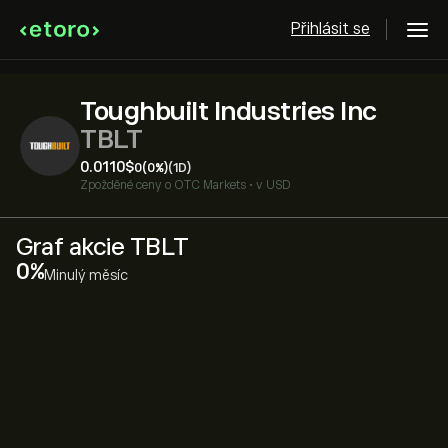
Přihlásit se
Toughbuilt Industries Inc
TBLT
0.0110‎$‎
0
(0%)
(1D)
Zpožděné ceny o
OTC Markets
•
v USD
Graf akcie TBLT
‎0‎
Minulý měsíc