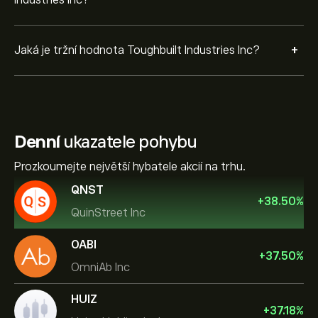
Industries Inc?
+
Jaká je tržní hodnota Toughbuilt Industries Inc?
Denní
ukazatele pohybu
Prozkoumejte největší hybatele akcií na trhu.
QNST
+
38.50
%
QuinStreet Inc
OABI
+
37.50
%
OmniAb Inc
HUIZ
+
37.18
%