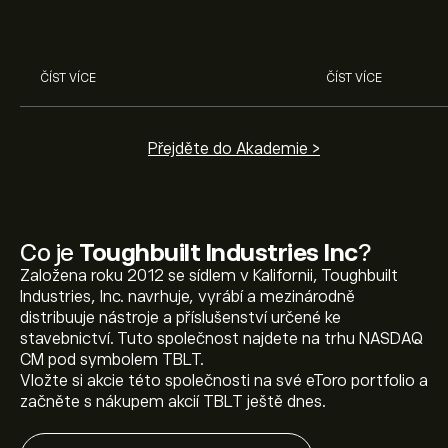
Nvidia, Broadcom, ASML, Micron
investičních roz
a dalších v odborné analýze
eToro.
ČÍST VÍCE
ČÍST VÍCE
Přejděte do Akademie >
Co je
Toughbuilt Industries Inc
?
Založena roku 2012 se sídlem v Kalifornii, Toughbuilt
Aktuální cena akcie TBLT je 0.0110‎$‎.
Industries, Inc. navrhuje, vyrábí a mezinárodně
distribuuje nástroje a příslušenství určené ke
stavebnictví. Tuto společnost najdete na trhu NASDAQ
CM pod symbolem TBLT.
Průměrný cenový cíl pro akcie Toughbuilt Industries Inc
Vložte si akcie této společnosti na své eToro portfolio a
je 0.0110‎$‎.
Zaregistrujte se
na eToro a získejte detailní
začněte s nákupem akcií TBLT ještě dnes.
prognózy analytiků i cenové cíle.