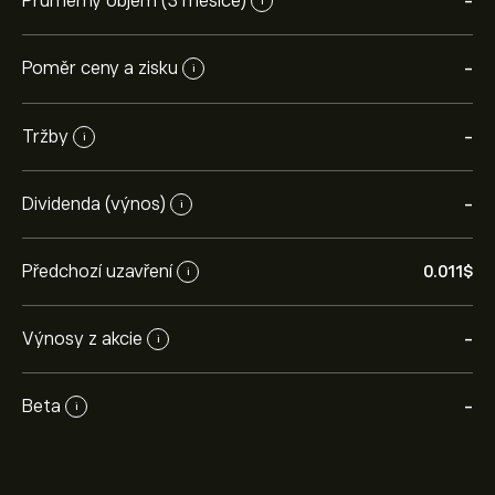
Průměrný objem (3 měsíce)
-
i
Poměr ceny a zisku
-
i
Tržby
-
i
Dividenda (výnos)
-
i
Předchozí uzavření
0.011‎$‎
i
Výnosy z akcie
-
i
Beta
-
i