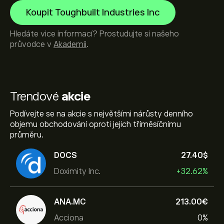
Koupit Toughbuilt Industries Inc
Hledáte vice informací? Prostudujte si našeho
průvodce v
Akademii
.
Trendové
akcie
Podívejte se na akcie s největšími nárůsty denního
objemu obchodování oproti jejich tříměsíčnímu
průměru.
DOCS
27.40‎$‎
Doximity Inc.
+32.62%
ANA.MC
213.00‎€‎
Acciona
0%