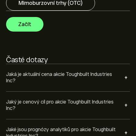
Mimoburzovní trhy (OTC)
Analytici nabízí prognózy pro akcie Toughbuilt Industries
Inc na základě tržních trendů, finančních zpráv a
očekávaného růstu. Podívejte se na prognózu
Začít
budoucího vývoje cen.
Tržní kapitalizace Toughbuilt Industries Inc je (Data
nejsou momentálně k dispozici)
Časté dotazy
Jaká je aktuální cena akcie Toughbuilt Industries
+
Inc?
Jaký je cenový cíl pro akcie Toughbuilt Industries
+
Inc?
Jaké jsou prognózy analytiků pro akcie Toughbuilt
+