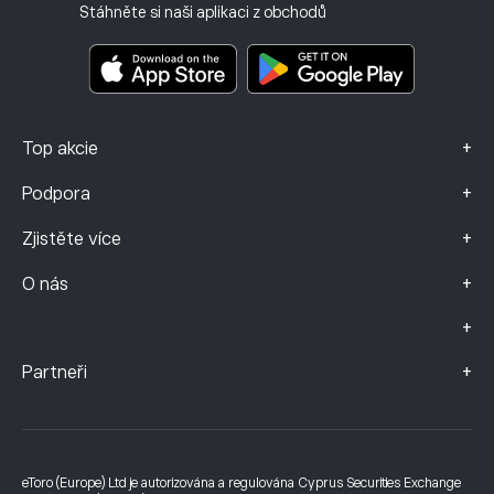
Investiční pojištění
Stáhněte si naši aplikaci z obchodů
Dokumenty s klíčovými informacemi
Smart Portfolios
Údaje o stížnostech (klienti FCA)
+
Top akcie
+
Podpora
+
Zjistěte více
+
O nás
+
+
Partneři
eToro (Europe) Ltd je autorizována a regulována Cyprus Securities Exchange