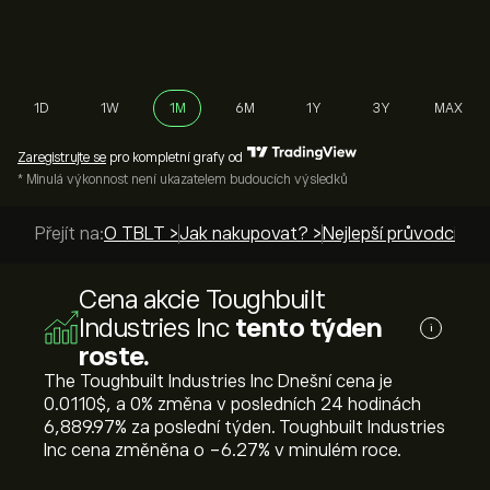
1D
1W
1M
6M
1Y
3Y
MAX
Zaregistrujte se
pro kompletní grafy od
* Minulá výkonnost není ukazatelem budoucích výsledků
Přejít na:
O TBLT >
Jak nakupovat? >
Nejlepší průvodci >
Cena akcie Toughbuilt
Industries Inc
tento týden
i
roste.
The Toughbuilt Industries Inc Dnešní cena je
0.0110‎$‎, a ‎0‎% změna v posledních 24 hodinách
‎6,889.97‎% za poslední týden. Toughbuilt Industries
Inc cena změněna o ‎-6.27‎% v minulém roce.