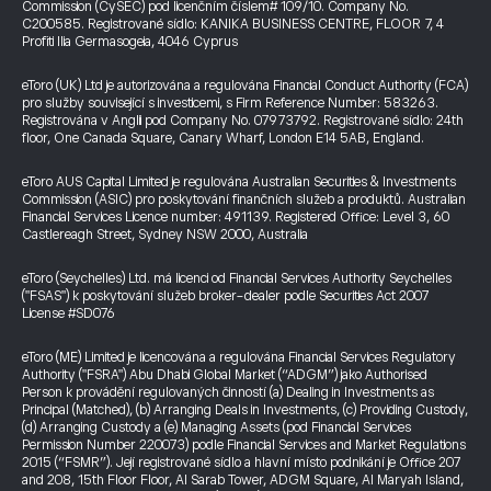
Commission (CySEC) pod licenčním číslem# 109/10. Company No.
C200585. Registrované sídlo: KANIKA BUSINESS CENTRE, FLOOR 7, 4
Profiti Ilia Germasogeia, 4046 Cyprus
eToro (UK) Ltd je autorizována a regulována Financial Conduct Authority (FCA)
pro služby související s investicemi, s Firm Reference Number: 583263.
Registrována v Anglii pod Company No. 07973792. Registrované sídlo: 24th
floor, One Canada Square, Canary Wharf, London E14 5AB, England.
eToro AUS Capital Limited je regulována Australian Securities & Investments
Commission (ASIC) pro poskytování finančních služeb a produktů. Australian
Financial Services Licence number: 491139. Registered Office: Level 3, 60
Castlereagh Street, Sydney NSW 2000, Australia
eToro (Seychelles) Ltd. má licenci od Financial Services Authority Seychelles
("FSAS") k poskytování služeb broker-dealer podle Securities Act 2007
License #SD076
eToro (ME) Limited je licencována a regulována Financial Services Regulatory
Authority ("FSRA") Abu Dhabi Global Market (“ADGM”) jako Authorised
Person k provádění regulovaných činností (a) Dealing in Investments as
Principal (Matched), (b) Arranging Deals in Investments, (c) Providing Custody,
(d) Arranging Custody a (e) Managing Assets (pod Financial Services
Permission Number 220073) podle Financial Services and Market Regulations
2015 (“FSMR”). Její registrované sídlo a hlavní místo podnikání je Office 207
and 208, 15th Floor Floor, Al Sarab Tower, ADGM Square, Al Maryah Island,