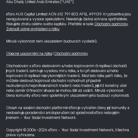
Abu Dhabi, United Arab Emirates (“UAE”).
eToro AUS Capital Limited ACN 612 791 803 AFSL 491139. Kryptoaktiva jsou
neregulovaná a vysoce spekulativní. Neexistuje žádná ochrana spotřebitele.
Riskujete ztrátu celého svého kapitálu. Přečtěte si naše
Obchodní podmínky
.
Zobrazit úplné prohlášení o riziku
Minulá výkonnost není ukazatelem budoucích výsledků.
Obecné upozornění na rizika
|
Obchodní podmínky
Obchodování s eToro sledováním a/nebo kopírováním či replikací obchodů
jiných traderů zahrnuje vysokou míru rizika, a to i při sledování a/nebo
kopírování či replikaci nejvýkonnějších traderů. Mezi tato rizika patří riziko, že
můžete sledovat/kopírovat obchodní rozhodnutí případně
nezkušených/neprofesionálních traderů nebo traderů, jejichž konečný účel
nebo záměr či finanční situace se mohou lišit od vašich. Minulá výkonnost
člena komunity eToro není spolehlivým ukazatelem jeho budoucí výkonnosti.
Obsah na sociální obchodní platformě eToro je vytvářen členy její komunity a
neobsahuje poradenství ani doporučení od společnosti eToro nebo jejím
jménem - Your Social Investment Network.
Copyright © 2006-2026 eToro - Your Social Investment Network, Všechna
práva vyhrazena.