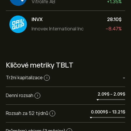
Vitrolife AB
+1.35%
INVX
28.10‎$‎
Innovex International Inc
-8.47%
Klíčové metriky TBLT
Tržní kapitalizace
-
i
2.09‎$‎
-
2.09‎$‎
Denní rozsah
i
0.0009‎$‎
-
13.21‎$‎
Rozsah za 52 týdnů
i