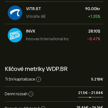
VITR.ST
90.00‎kr‎
Vitrolife AB
+1.35%
INVX
28.10‎$‎
Innovex International Inc
-8.47%
Klíčové metriky WDP.BR
Tržní kapitalizace
5.21B‎€‎
i
21.5‎€‎
-
21.84‎€‎
Denní rozsah
i
18.46‎€‎
-
26.16‎€‎