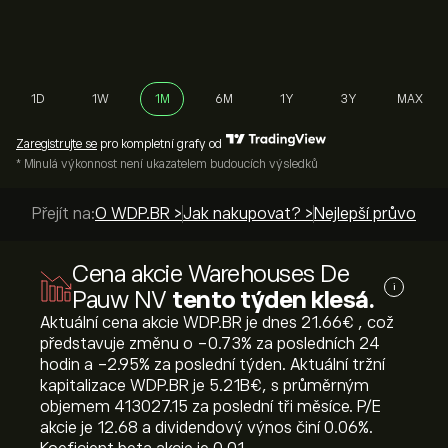
1D
1W
1M
6M
1Y
3Y
MAX
Zaregistrujte se
pro kompletní grafy od
* Minulá výkonnost není ukazatelem budoucích výsledků
Přejít na:
O WDP.BR >
Jak nakupovat? >
Nejlepší průvodci 
Cena akcie Warehouses De
i
Pauw NV
tento týden klesá.
Aktuální cena akcie WDP.BR je dnes 21.66‎€‎ , což
představuje změnu o ‎-0.73‎% za posledních 24
hodin a ‎-2.95‎% za poslední týden. Aktuální tržní
kapitalizace WDP.BR je 5.21B‎€‎, s průměrným
objemem 413027.15 za poslední tři měsíce. P/E
akcie je 12.68 a dividendový výnos činí 0.06%.