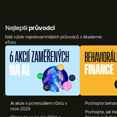
Nejlepší
průvodci
Náš výběr nejrelevantnějších průvodců z Akademie
eToro
AI akcie s potenciálem růstu v
Pochopte behavi
Aktuální cena akcie WDP.BR je 21.66‎€‎.
roce 2026
Pochopte, jak be