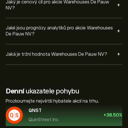
Jaký je cenový cíl pro akcie Warehouses De Pauw
+
NV?
Jaké jsou prognózy analytiků pro akcie Warehouses
+
De Pauw NV?
+
Jaká je tržní hodnota Warehouses De Pauw NV?
Denní
ukazatele pohybu
Prozkoumejte největší hybatele akcií na trhu.
QNST
+
38.50
%
QuinStreet Inc