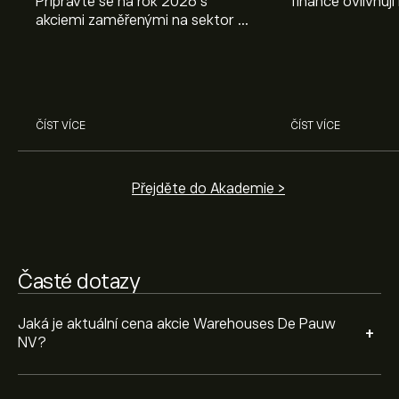
Připravte se na rok 2026 s
finance ovlivňují
akciemi zaměřenými na sektor AI.
objevte způsoby
Prozkoumejte potenciál firem
poznatky mohou
Průměrný cenový cíl pro akcie Warehouses De Pauw
Nvidia, Broadcom, ASML, Micron
investičních roz
NV je 21.66‎€‎.
Zaregistrujte se
na eToro a získejte
a dalších v odborné analýze
detailní prognózy analytiků i cenové cíle.
eToro.
Analytici nabízí prognózy pro akcie Warehouses De
ČÍST VÍCE
ČÍST VÍCE
Pauw NV na základě tržních trendů, finančních zpráv a
očekávaného růstu. Podívejte se na prognózu
budoucího vývoje cen.
Tržní kapitalizace Warehouses De Pauw NV je 5.21B‎€‎
Přejděte do Akademie >
Časté dotazy
Jaká je aktuální cena akcie Warehouses De Pauw
+
NV?