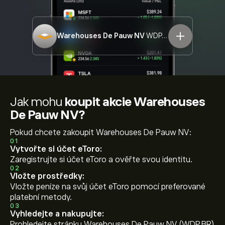
Warehouses De Pauw NV
WDP.BR
Jak mohu
koupit akcie Warehouses
De Pauw NV?
Pokud chcete zakoupit Warehouses De Pauw NV:
01
Vytvořte si účet eToro:
Zaregistrujte si účet eToro a ověřte svou identitu.
02
Vložte prostředky:
Vložte peníze na svůj účet eToro pomocí preferované
platební metody.
03
Vyhledejte a nakupujte:
Prohledejte stránku Warehouses De Pauw NV (WDP.BR)