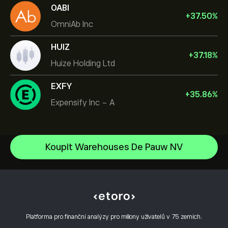
OABI
+
37.50
%
OmniAb Inc
HUIZ
+
37.18
%
Huize Holding Ltd
EXFY
+
35.86
%
Expensify Inc - A
NVIDIA Corporation
Koupit Warehouses De Pauw NV
Amazon.com Inc
Centrum nápovědy
Microsoft
Jak vkládat
Jak CopyTrading funguje
Apple
Jak provést výběr
Odpovědné obchodování
Meta Platforms Inc
Proč zvolit eToro
Otevřít účet
Co je páka a marže
Celestica Inc
Platforma pro finanční analýzy pro miliony uživatelů v 75 zemích.
Hodnocení eToro
Jak ověřit účet?
Zásady používání souborů cookie