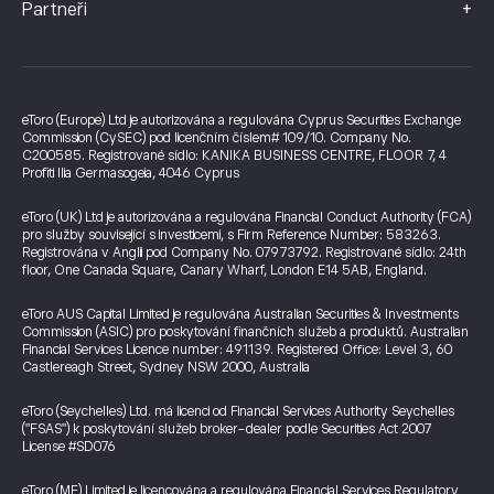
+
Partneři
eToro (Europe) Ltd je autorizována a regulována Cyprus Securities Exchange
Commission (CySEC) pod licenčním číslem# 109/10. Company No.
C200585. Registrované sídlo: KANIKA BUSINESS CENTRE, FLOOR 7, 4
Profiti Ilia Germasogeia, 4046 Cyprus
eToro (UK) Ltd je autorizována a regulována Financial Conduct Authority (FCA)
pro služby související s investicemi, s Firm Reference Number: 583263.
Registrována v Anglii pod Company No. 07973792. Registrované sídlo: 24th
floor, One Canada Square, Canary Wharf, London E14 5AB, England.
eToro AUS Capital Limited je regulována Australian Securities & Investments
Commission (ASIC) pro poskytování finančních služeb a produktů. Australian
Financial Services Licence number: 491139. Registered Office: Level 3, 60
Castlereagh Street, Sydney NSW 2000, Australia
eToro (Seychelles) Ltd. má licenci od Financial Services Authority Seychelles
("FSAS") k poskytování služeb broker-dealer podle Securities Act 2007
License #SD076
eToro (ME) Limited je licencována a regulována Financial Services Regulatory