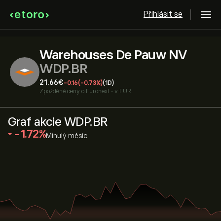
Přihlásit se
Warehouses De Pauw NV
WDP.BR
21.66‎€‎
-0.16
(-0.73%)
(1D)
Zpožděné ceny o
Euronext
•
v EUR
Graf akcie WDP.BR
‎-1.72‎
Minulý měsíc