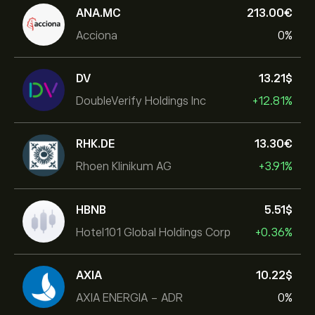
ANA.MC
213.00‎€‎
Acciona
0%
DV
13.21‎$‎
DoubleVerify Holdings Inc
+12.81%
RHK.DE
13.30‎€‎
Rhoen Klinikum AG
+3.91%
HBNB
5.51‎$‎
Hotel101 Global Holdings Corp
+0.36%
AXIA
10.22‎$‎
AXIA ENERGIA - ADR
0%