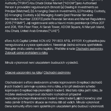
Authority ("FSRA") Abu Dhabi Global Market (“ADGM”) jako Authorised
Person k provádění regulovaných činností (a) Dealing in Investments as
Principal (Matched), (b) Arranging Deals in Investments, (c) Providing Custody,
(d) Arranging Custody a (e) Managing Assets (pod Financial Services
Permission Number 220073) podle Financial Services and Market Regulations
2015 (“FSMR”). Její registrované sídlo a hlavní místo podnikání je Office 207
and 208, 15th Floor Floor, Al Sarab Tower, ADGM Square, Al Maryah Island,
Abu Dhabi, United Arab Emirates (“UAE”).
eToro AUS Capital Limited ACN 612 791 803 AFSL 491139. Kryptoaktiva jsou
neregulovaná a vysoce spekulativní. Neexistuje žádná ochrana spotřebitele.
Riskujete ztrátu celého svého kapitálu. Přečtěte si naše
Obchodní podmínky
.
Zobrazit úplné prohlášení o riziku
Minulá výkonnost není ukazatelem budoucích výsledků.
Obecné upozornění na rizika
|
Obchodní podmínky
Obchodování s eToro sledováním a/nebo kopírováním či replikací obchodů
jiných traderů zahrnuje vysokou míru rizika, a to i při sledování a/nebo
kopírování či replikaci nejvýkonnějších traderů. Mezi tato rizika patří riziko, že
můžete sledovat/kopírovat obchodní rozhodnutí případně
nezkušených/neprofesionálních traderů nebo traderů, jejichž konečný účel
nebo záměr či finanční situace se mohou lišit od vašich. Minulá výkonnost
člena komunity eToro není spolehlivým ukazatelem jeho budoucí výkonnosti.