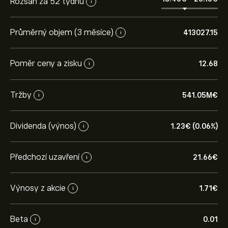
Rozsah za 52 týdnů
i
Průměrný objem (3 měsíce)
413027.15
i
Poměr ceny a zisku
12.68
i
Tržby
541.05M‎€‎
i
Dividenda (výnos)
1.23‎€‎ (0.06%)
i
Předchozí uzavření
21.66‎€‎
i
Výnosy z akcie
1.71‎€‎
i
Beta
0.01
i