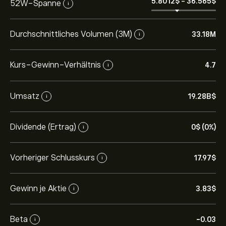
5.8012‎$‎
-
36.565‎$‎
52W-Spanne
i
Durchschnittliches Volumen (3M)
33.18M
i
Kurs-Gewinn-Verhältnis
4.7
i
Umsatz
19.28B‎$‎
i
Dividende (Ertrag)
0‎$‎ (0%)
i
Vorheriger Schlusskurs
17.97‎$‎
i
Gewinn je Aktie
3.83‎$‎
i
Beta
-0.03
i