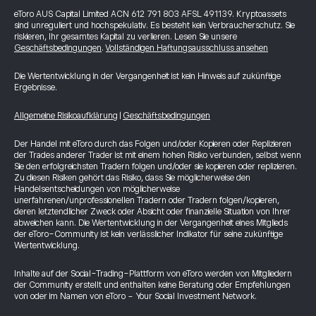
eToro AUS Capital Limited ACN 612 791 803 AFSL 491139. Kryptoassets
sind unreguliert und hochspekulativ. Es besteht kein Verbraucherschutz. Sie
riskieren, Ihr gesamtes Kapital zu verlieren. Lesen Sie unsere
Geschäftsbedingungen
.
Vollständigen Haftungsausschluss ansehen
Die Wertentwicklung in der Vergangenheit ist kein Hinweis auf zukünftige
Ergebnisse.
Allgemeine Risikoaufklärung
|
Geschäftsbedingungen
Der Handel mit eToro durch das Folgen und/oder Kopieren oder Replizieren
der Trades anderer Trader ist mit einem hohen Risiko verbunden, selbst wenn
Sie den erfolgreichsten Tradern folgen und/oder sie kopieren oder replizieren.
Zu diesen Risiken gehört das Risiko, dass Sie möglicherweise den
Handelsentscheidungen von möglicherweise
unerfahrenen/unprofessionellen Tradern oder Tradern folgen/kopieren,
deren letztendlicher Zweck oder Absicht oder finanzielle Situation von Ihrer
abweichen kann. Die Wertentwicklung in der Vergangenheit eines Mitglieds
der eToro-Community ist kein verlässlicher Indikator für seine zukünftige
Wertentwicklung.
Inhalte auf der Social-Trading-Plattform von eToro werden von Mitgliedern
der Community erstellt und enthalten keine Beratung oder Empfehlungen
von oder im Namen von eToro - Your Social Investment Network.