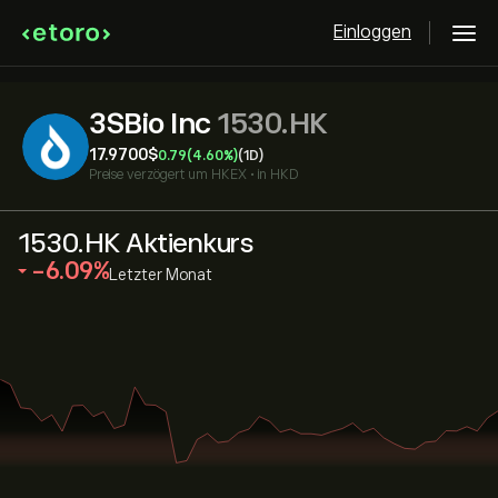
Einloggen
3SBio Inc
1530.HK
17.9700‎$‎
0.79
(4.60%)
(1D)
Preise verzögert um
HKEX
•
in HKD
1530.HK Aktienkurs
‎-6.09‎
Letzter Monat