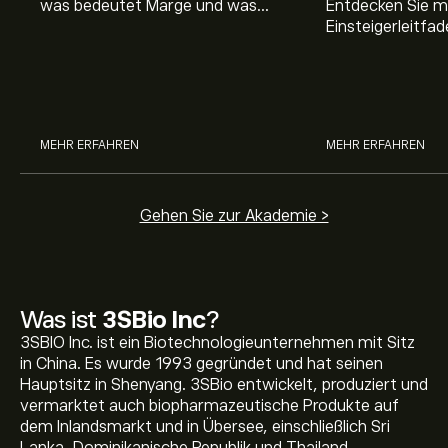
was bedeutet Marge und was
Entdecken Sie m
Hebel Trading ist, sowie was ein
Einsteigerleitfad
Hebel bei Aktien bedeutet.
Aktienmarkt inve
Sie, wie die Mär
Trading funktion
MEHR ERFAHREN
MEHR ERFAHREN
Gehen Sie zur Akademie >
Was ist
3SBio Inc
?
3SBIO Inc. ist ein Biotechnologieunternehmen mit Sitz
in China. Es wurde 1993 gegründet und hat seinen
Hauptsitz in Shenyang. 3SBio entwickelt, produziert und
vermarktet auch biopharmazeutische Produkte auf
dem Inlandsmarkt und in Übersee, einschließlich Sri