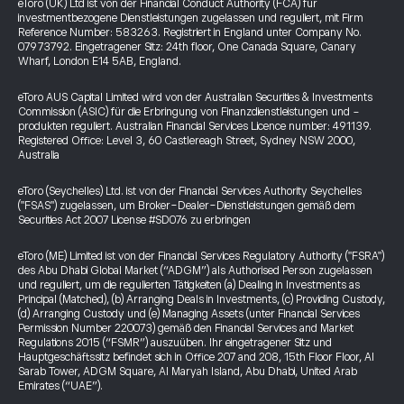
eToro (UK) Ltd ist von der Financial Conduct Authority (FCA) für
investmentbezogene Dienstleistungen zugelassen und reguliert, mit Firm
Reference Number: 583263. Registriert in England unter Company No.
07973792. Eingetragener Sitz: 24th floor, One Canada Square, Canary
Wharf, London E14 5AB, England.
eToro AUS Capital Limited wird von der Australian Securities & Investments
Commission (ASIC) für die Erbringung von Finanzdienstleistungen und -
produkten reguliert. Australian Financial Services Licence number: 491139.
Registered Office: Level 3, 60 Castlereagh Street, Sydney NSW 2000,
Australia
eToro (Seychelles) Ltd. ist von der Financial Services Authority Seychelles
("FSAS") zugelassen, um Broker-Dealer-Dienstleistungen gemäß dem
Securities Act 2007 License #SD076 zu erbringen
eToro (ME) Limited ist von der Financial Services Regulatory Authority ("FSRA")
des Abu Dhabi Global Market (“ADGM”) als Authorised Person zugelassen
und reguliert, um die regulierten Tätigkeiten (a) Dealing in Investments as
Principal (Matched), (b) Arranging Deals in Investments, (c) Providing Custody,
(d) Arranging Custody und (e) Managing Assets (unter Financial Services
Permission Number 220073) gemäß den Financial Services and Market
Regulations 2015 (“FSMR”) auszuüben. Ihr eingetragener Sitz und
Hauptgeschäftssitz befindet sich in Office 207 and 208, 15th Floor Floor, Al
Sarab Tower, ADGM Square, Al Maryah Island, Abu Dhabi, United Arab
Emirates (“UAE”).