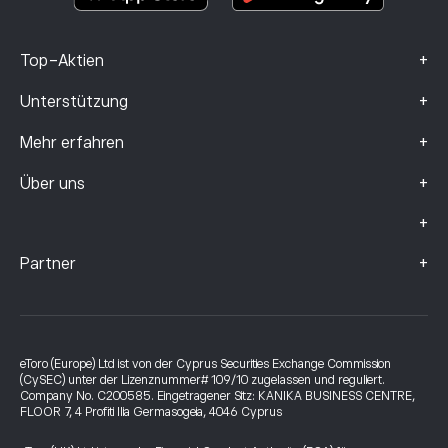
+
Top-Aktien
+
Unterstützung
+
Mehr erfahren
+
Über uns
+
+
Partner
eToro (Europe) Ltd ist von der Cyprus Securities Exchange Commission
(CySEC) unter der Lizenznummer# 109/10 zugelassen und reguliert.
Company No. C200585. Eingetragener Sitz: KANIKA BUSINESS CENTRE,
FLOOR 7, 4 Profiti Ilia Germasogeia, 4046 Cyprus