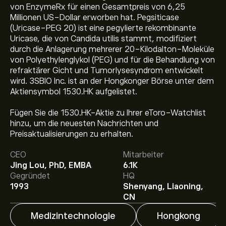
von EnzymeRx für einen Gesamtpreis von 6,25
Millionen US-Dollar erworben hat. Pegsiticase
(Uricase-PEG 20) ist eine pegylierte rekombinante
Uricase, die von Candida utilis stammt, modifiziert
durch die Anlagerung mehrerer 20-Kilodalton-Moleküle
von Polyethylenglykol (PEG) und für die Behandlung von
refraktärer Gicht und Tumorlysesyndrom entwickelt
wird. 3SBIO Inc. ist an der Hongkonger Börse unter dem
Aktiensymbol 1530.HK aufgelistet.
Fügen Sie die 1530.HK-Aktie zu Ihrer eToro-Watchlist
Aktueller 1530.HK Aktienkurs liegt bei 17.9700‎$‎.
hinzu, um die neuesten Nachrichten und
Preisaktualisierungen zu erhalten.
CEO
Mitarbeiter
Das durchschnittliche Kursziel für 3SBio Inc liegt bei
Jing Lou, PhD, EMBA
6.1K
17.9700‎$‎.
Registrieren Sie sich bei eToro
, um detaillierte
Gegründet
HQ
Analystenprognosen und Kursziele zu erhalten.
1993
Shenyang, Liaoning,
Analysten erstellen Prognosen für 3SBio Inc basierend
CN
auf Markttrends, Finanzberichten und erwartetem
Wachstum. Hier finden Sie die aktuellen Prognosen für
Medizintechnologie
Hongkong
die weitere Kursentwicklung.