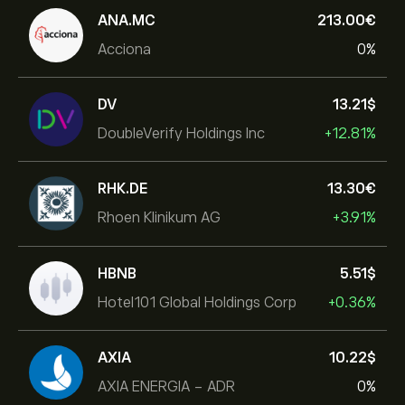
ANA.MC
213.00‎€‎
Acciona
0%
DV
13.21‎$‎
DoubleVerify Holdings Inc
+12.81%
RHK.DE
13.30‎€‎
Rhoen Klinikum AG
+3.91%
HBNB
5.51‎$‎
Hotel101 Global Holdings Corp
+0.36%
AXIA
10.22‎$‎
AXIA ENERGIA - ADR
0%