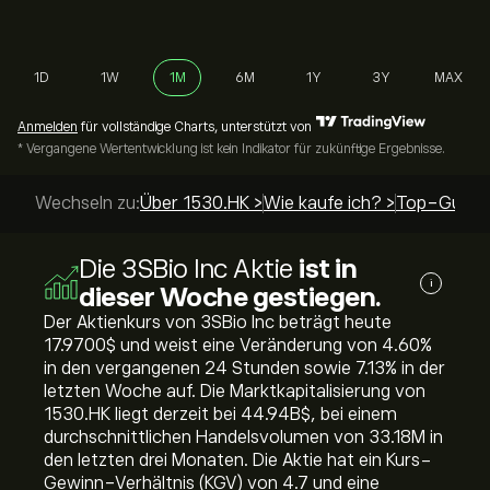
1D
1W
1M
6M
1Y
3Y
MAX
Anmelden
für vollständige Charts, unterstützt von
* Vergangene Wertentwicklung ist kein Indikator für zukünftige Ergebnisse.
Wechseln zu:
Über 1530.HK >
Wie kaufe ich? >
Top-Guides
Die 3SBio Inc Aktie
ist in
i
dieser Woche gestiegen.
Der Aktienkurs von 3SBio Inc beträgt heute
17.9700‎$‎ und weist eine Veränderung von ‎4.60‎%
in den vergangenen 24 Stunden sowie ‎7.13‎% in der
letzten Woche auf. Die Marktkapitalisierung von
1530.HK liegt derzeit bei 44.94B‎$‎, bei einem
durchschnittlichen Handelsvolumen von 33.18M in
den letzten drei Monaten. Die Aktie hat ein Kurs-
Gewinn-Verhältnis (KGV) von 4.7 und eine