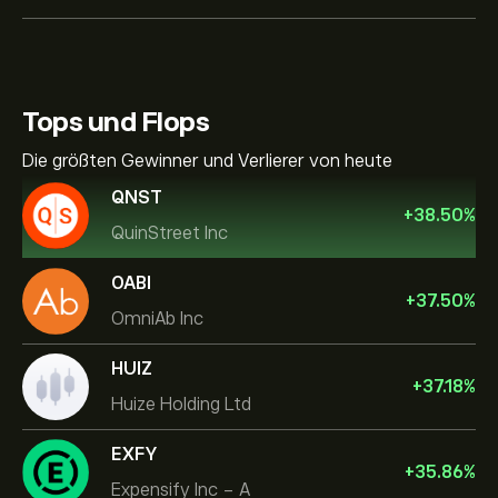
Tops und Flops
Die größten Gewinner und Verlierer von heute
QNST
+
38.50
%
QuinStreet Inc
OABI
+
37.50
%
OmniAb Inc
HUIZ
+
37.18
%
Huize Holding Ltd
EXFY
+
35.86
%
Expensify Inc - A