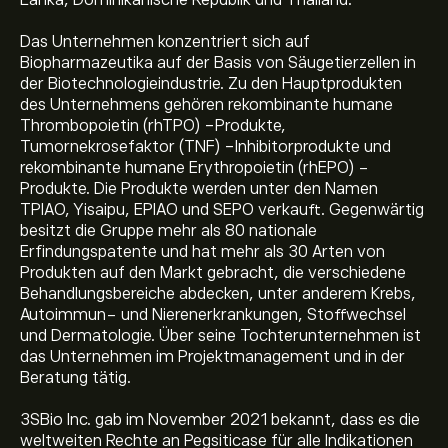
Lanka, Dominikanische Republik und Thailand.
Das Unternehmen konzentriert sich auf
Biopharmazeutika auf der Basis von Säugetierzellen in
der Biotechnologieindustrie. Zu den Hauptprodukten
des Unternehmens gehören rekombinante humane
Thrombopoietin (rhTPO) -Produkte,
Tumornekrosefaktor (TNF) -Inhibitorprodukte und
rekombinante humane Erythropoietin (rhEPO) -
Produkte. Die Produkte werden unter den Namen
TPIAO, Yisaipu, EPIAO und SEPO verkauft. Gegenwärtig
besitzt die Gruppe mehr als 80 nationale
Erfindungspatente und hat mehr als 30 Arten von
Produkten auf den Markt gebracht, die verschiedene
Behandlungsbereiche abdecken, unter anderem Krebs,
Autoimmun- und Nierenerkrankungen, Stoffwechsel
und Dermatologie. Über seine Tochterunternehmen ist
das Unternehmen im Projektmanagement und in der
Beratung tätig.
3SBio Inc. gab im November 2021 bekannt, dass es die
weltweiten Rechte an Pegsiticase für alle Indikationen