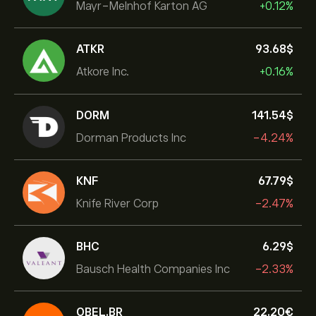
Mayr-Melnhof Karton AG
+0.12%
ATKR
93.68‎$‎
Atkore Inc.
+0.16%
DORM
141.54‎$‎
Dorman Products Inc
-4.24%
KNF
67.79‎$‎
Knife River Corp
-2.47%
BHC
6.29‎$‎
Bausch Health Companies Inc
-2.33%
OBEL.BR
22.20‎€‎