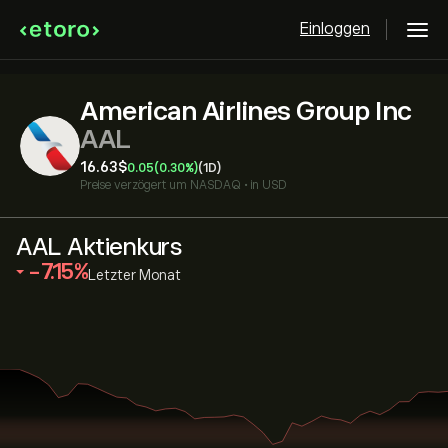
Einloggen
American Airlines Group Inc
AAL
16.63‎$‎
0.05
(0.30%)
(1D)
Preise verzögert um
NASDAQ
•
in USD
AAL Aktienkurs
‎-7.15‎
Letzter Monat