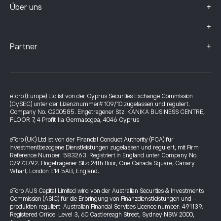
+
Über uns
+
+
Partner
eToro (Europe) Ltd ist von der Cyprus Securities Exchange Commission
(CySEC) unter der Lizenznummer# 109/10 zugelassen und reguliert.
Company No. C200585. Eingetragener Sitz: KANIKA BUSINESS CENTRE,
FLOOR 7, 4 Profiti Ilia Germasogeia, 4046 Cyprus
eToro (UK) Ltd ist von der Financial Conduct Authority (FCA) für
investmentbezogene Dienstleistungen zugelassen und reguliert, mit Firm
Reference Number: 583263. Registriert in England unter Company No.
07973792. Eingetragener Sitz: 24th floor, One Canada Square, Canary
Wharf, London E14 5AB, England.
eToro AUS Capital Limited wird von der Australian Securities & Investments
Commission (ASIC) für die Erbringung von Finanzdienstleistungen und -
produkten reguliert. Australian Financial Services Licence number: 491139.
Registered Office: Level 3, 60 Castlereagh Street, Sydney NSW 2000,