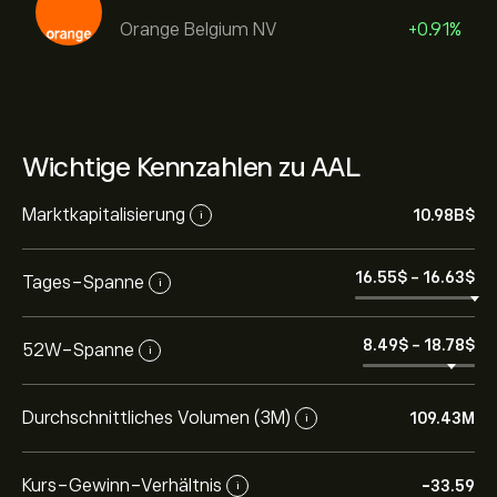
Orange Belgium NV
+0.91%
Wichtige Kennzahlen zu AAL
Marktkapitalisierung
10.98B‎$‎
i
16.55‎$‎
-
16.63‎$‎
Tages-Spanne
i
8.49‎$‎
-
18.78‎$‎
52W-Spanne
i
Durchschnittliches Volumen (3M)
109.43M
i
Kurs-Gewinn-Verhältnis
-33.59
i