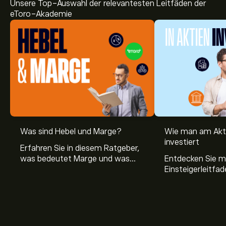
Unsere Top-Auswahl der relevantesten Leitfäden der
eToro-Akademie
Was sind Hebel und Marge?
Wie man am Akt
investiert
Erfahren Sie in diesem Ratgeber,
was bedeutet Marge und was
Entdecken Sie m
Hebel Trading ist, sowie was ein
Einsteigerleitfad
Hebel bei Aktien bedeutet.
Aktienmarkt inve
Sie, wie die Mär
Trading funktion