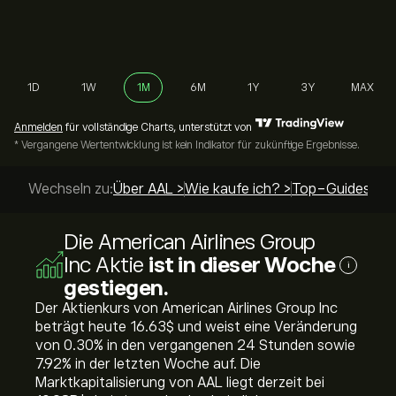
1D
1W
1M
6M
1Y
3Y
MAX
Anmelden
für vollständige Charts, unterstützt von
* Vergangene Wertentwicklung ist kein Indikator für zukünftige Ergebnisse.
Wechseln zu:
Über AAL >
Wie kaufe ich? >
Top-Guides >
Die American Airlines Group
Inc Aktie
ist in dieser Woche
i
gestiegen.
Der Aktienkurs von American Airlines Group Inc
beträgt heute 16.63‎$‎ und weist eine Veränderung
von ‎0.30‎% in den vergangenen 24 Stunden sowie
‎7.92‎% in der letzten Woche auf. Die
Marktkapitalisierung von AAL liegt derzeit bei