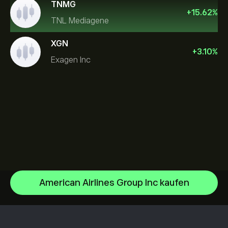
TNMG
+
15.62
%
TNL Mediagene
XGN
+
3.10
%
Exagen Inc
American Airlines Group Inc kaufen
Sandisk Corp/DE
Apple
Hilfezentrum
Alphabet
Einzahlungen