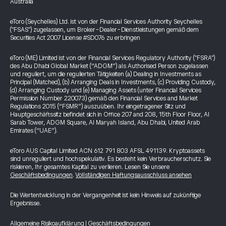
Australia
eToro (Seychelles) Ltd. ist von der Financial Services Authority Seychelles
("FSAS") zugelassen, um Broker-Dealer-Dienstleistungen gemäß dem
Securities Act 2007 License #SD076 zu erbringen
eToro (ME) Limited ist von der Financial Services Regulatory Authority ("FSRA")
des Abu Dhabi Global Market (“ADGM”) als Authorised Person zugelassen
und reguliert, um die regulierten Tätigkeiten (a) Dealing in Investments as
Principal (Matched), (b) Arranging Deals in Investments, (c) Providing Custody,
(d) Arranging Custody und (e) Managing Assets (unter Financial Services
Permission Number 220073) gemäß den Financial Services and Market
Regulations 2015 (“FSMR”) auszuüben. Ihr eingetragener Sitz und
Hauptgeschäftssitz befindet sich in Office 207 and 208, 15th Floor Floor, Al
Sarab Tower, ADGM Square, Al Maryah Island, Abu Dhabi, United Arab
Emirates (“UAE”).
eToro AUS Capital Limited ACN 612 791 803 AFSL 491139. Kryptoassets
sind unreguliert und hochspekulativ. Es besteht kein Verbraucherschutz. Sie
riskieren, Ihr gesamtes Kapital zu verlieren. Lesen Sie unsere
Geschäftsbedingungen
.
Vollständigen Haftungsausschluss ansehen
Die Wertentwicklung in der Vergangenheit ist kein Hinweis auf zukünftige
Ergebnisse.
Allgemeine Risikoaufklärung
|
Geschäftsbedingungen