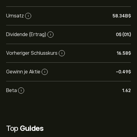
Umsatz
58.34B‎$‎
i
Dividende (Ertrag)
0‎$‎ (0%)
i
Vorheriger Schlusskurs
16.58‎$‎
i
Gewinn je Aktie
-0.49‎$‎
i
Beta
1.62
i
Top
Guides