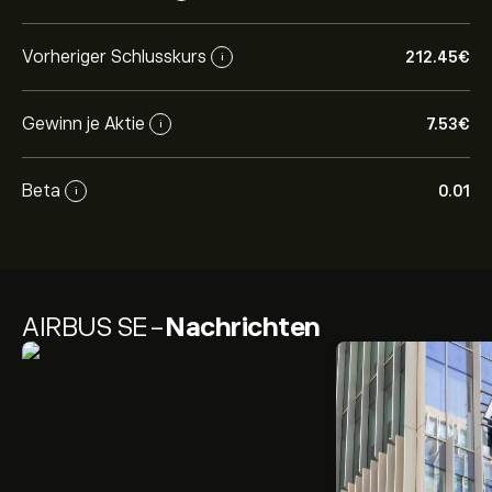
Vorheriger Schlusskurs
212.45‎€‎
i
Gewinn je Aktie
7.53‎€‎
i
Beta
0.01
i
AIRBUS SE-
Nachrichten