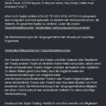
Sarab Tower, ADGM Square, Al Maryah Island, Abu Dhabi, United Arab
Emirates (“UAE”).
eToro AUS Capital Limited ACN 612 791 803 AFSL 491139. Kryptoassets
sind unreguliert und hochspekulativ. Es besteht kein Verbraucherschutz. Sie
riskieren, Ihr gesamtes Kapital zu verlieren. Lesen Sie unsere
Geschäftsbedingungen
.
Vollständigen Haftungsausschluss ansehen
Die Wertentwicklung in der Vergangenheit ist kein Hinweis auf zukünftige
Ergebnisse.
Allgemeine Risikoaufklärung
|
Geschäftsbedingungen
Der Handel mit eToro durch das Folgen und/oder Kopieren oder Replizieren
der Trades anderer Trader ist mit einem hohen Risiko verbunden, selbst wenn
Sie den erfolgreichsten Tradern folgen und/oder sie kopieren oder replizieren.
Zu diesen Risiken gehört das Risiko, dass Sie möglicherweise den
Handelsentscheidungen von möglicherweise
unerfahrenen/unprofessionellen Tradern oder Tradern folgen/kopieren,
deren letztendlicher Zweck oder Absicht oder finanzielle Situation von Ihrer
abweichen kann. Die Wertentwicklung in der Vergangenheit eines Mitglieds
der eToro-Community ist kein verlässlicher Indikator für seine zukünftige
Wertentwicklung.
Inhalte auf der Social-Trading-Plattform von eToro werden von Mitgliedern