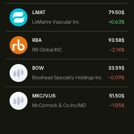
LMAT
79.50‎$‎
LeMaitre Vascular Inc
+0.63%
RBA
93.58‎$‎
RB Global INC
-2.14%
BOW
33.59‎$‎
Bowhead Specialty Holdings Inc
-0.09%
MKC/V.US
51.50‎$‎
McCormick & Co Inc/MD
-1.85%