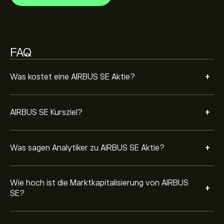
Basierend auf den Empfehlungen von 12 Analysten für
AIR.PA in den letzten 3 Monaten lautet der allgemeine
Konsens: Starker Kauf.
FAQ
+
Was kostet eine AIRBUS SE Aktie?
+
AIRBUS SE Kursziel?
+
Was sagen Analytiker zu AIRBUS SE Aktie?
Wie hoch ist die Marktkapitalisierung von AIRBUS
+
SE?