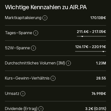
Wichtige Kennzahlen zu AIR.PA
Marktkapitalisierung
170.13B‎€‎
i
211.4‎€‎
-
217.05‎€‎
Tages-Spanne
i
126.17‎€‎
-
220.91‎€‎
52W-Spanne
i
Durchschnittliches Volumen (3M)
1.23M
i
Kurs-Gewinn-Verhältnis
28.55
i
Umsatz
76.99B‎€‎
i
Dividende (Ertrag)
3.2‎€‎ (0.01%)
i