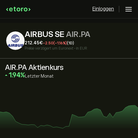
Einloggen
AIRBUS SE
AIR.PA
212.45‎€‎
-2.50
(-1.16%)
(1D)
Preise verzögert um
Euronext
•
in EUR
AIR.PA Aktienkurs
‎1.94‎
Letzter Monat