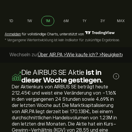
1D
1W
1M
6M
1Y
3Y
MAX
Anmelden
für vollständige Charts, unterstützt von
* Vergangene Wertentwicklung ist kein Indikator für zukünftige Ergebnisse.
Wechseln zu:
Über AIR.PA >
Wie kaufe ich? >
Neuigkeiten >
Die AIRBUS SE Aktie
ist in
i
dieser Woche gestiegen.
Der Aktienkurs von AIRBUS SE beträgt heute
212.45‎€‎ und weist eine Veränderung von ‎-1.16‎%
in den vergangenen 24 Stunden sowie ‎4.69‎% in
der letzten Woche auf. Die Marktkapitalisierung
von AIR.PA liegt derzeit bei 170.13B‎€‎, bei einem
durchschnittlichen Handelsvolumen von 1.23M in
den letzten drei Monaten. Die Aktie hat ein Kurs-
Gewinn-Verhältnis (KGV) von 28.55 und eine