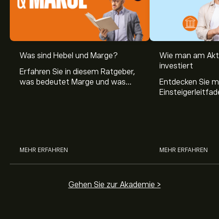
Was sind Hebel und Marge?
Wie man am Akt
investiert
Erfahren Sie in diesem Ratgeber,
was bedeutet Marge und was
Entdecken Sie m
Hebel Trading ist, sowie was ein
Einsteigerleitfad
Hebel bei Aktien bedeutet.
Aktienmarkt inve
Sie, wie die Mär
Trading funktion
MEHR ERFAHREN
MEHR ERFAHREN
Gehen Sie zur Akademie >