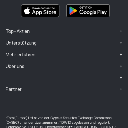
Smart Portfolios
Beschwerdedaten (FCA-Kunden)
+
Top-Aktien
+
Unterstützung
+
Mehr erfahren
+
Über uns
+
+
Partner
eToro (Europe) Ltd ist von der Cyprus Securities Exchange Commission
(CySEC) unter der Lizenznummer# 109/10 zugelassen und reguliert.
Company No. C200585. Eingetragener Sitz: KANIKA BUSINESS CENTRE,