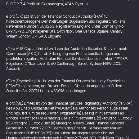
FLOOR 7, 4 Profiti Ilia Germasogeia, 4046 Cyprus
eToro (UK) Ltd ist von der Financial Conduct Authority (FCA) für
investmentbezogene Dienstleistungen zugelassen und reguliert, mit Firm
Reference Number: 583263. Registriert in England unter Company No.
07973792. Eingetragener Sitz: 24th floor, One Canada Square, Canary
Wharf, London E14 5AB, England.
eToro AUS Capital Limited wird von der Australian Securities & Investments
Commission (ASIC) für die Erbringung von Finanzdienstleistungen und -
produkten reguliert. Australian Financial Services Licence number: 491139.
Registered Office: Level 3, 60 Castlereagh Street, Sydney NSW 2000,
Australia
eToro (Seychelles) Ltd. ist von der Financial Services Authority Seychelles
("FSAS") zugelassen, um Broker-Dealer-Dienstleistungen gemäß dem
Securities Act 2007 License #SD076 zu erbringen
eToro (ME) Limited ist von der Financial Services Regulatory Authority ("FSRA")
des Abu Dhabi Global Market (“ADGM”) als Authorised Person zugelassen
und reguliert, um die regulierten Tätigkeiten (a) Dealing in Investments as
Principal (Matched), (b) Arranging Deals in Investments, (c) Providing Custody,
(d) Arranging Custody und (e) Managing Assets (unter Financial Services
Permission Number 220073) gemäß den Financial Services and Market
Regulations 2015 (“FSMR”) auszuüben. Ihr eingetragener Sitz und
Hauptgeschäftssitz befindet sich in Office 207 and 208, 15th Floor Floor, Al