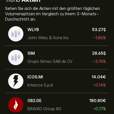
Sehen Sie sich die Aktien mit den größten täglichen
Volumenspitzen im Vergleich zu ihrem 3-Monats-
Durchschnitt an.
WLYB
53.27‎$‎
John Wiley & Sons Inc
-1.86%
SIM
28.65‎$‎
Grupo Simec SAB de CV
-3.76%
ICOS.MI
14.04‎€‎
Intercos S.p.A
-0.14%
0B2.DE
180.80‎€‎
BAWAG Group AG
+0.17%