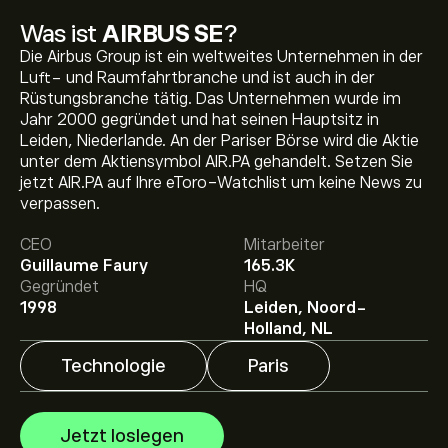
Was ist
AIRBUS SE
?
Die Airbus Group ist ein weltweites Unternehmen in der
Luft- und Raumfahrtbranche und ist auch in der
Rüstungsbranche tätig. Das Unternehmen wurde im
Jahr 2000 gegründet und hat seinen Hauptsitz in
Leiden, Niederlande. An der Pariser Börse wird die Aktie
unter dem Aktiensymbol AIR.PA gehandelt. Setzen Sie
Aktueller AIR.PA Aktienkurs liegt bei 212.45‎€‎.
jetzt AIR.PA auf Ihre eToro-Watchlist um keine News zu
verpassen.
CEO
Mitarbeiter
Das durchschnittliche Kursziel für AIRBUS SE liegt bei
Guillaume Faury
165.3K
212.45‎€‎.
Registrieren Sie sich bei eToro
, um detaillierte
Gegründet
HQ
Analystenprognosen und Kursziele zu erhalten.
1998
Leiden, Noord-
Analysten erstellen Prognosen für AIRBUS SE basierend
Holland, NL
auf Markttrends, Finanzberichten und erwartetem
Wachstum. Hier finden Sie die aktuellen Prognosen für
Technologie
Paris
die weitere Kursentwicklung.
Die Marktkapitalisierung von AIRBUS SE beträgt
170.13B‎€‎ USD
Jetzt loslegen