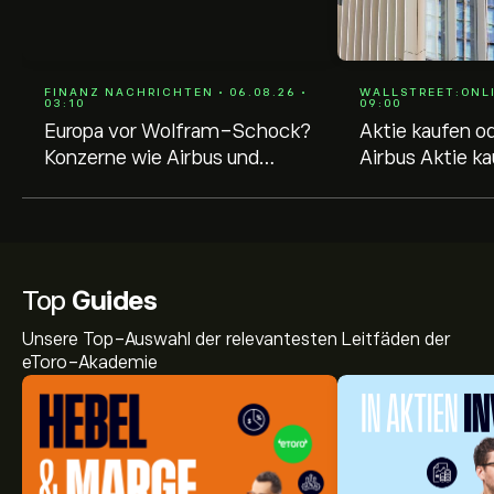
FINANZ NACHRICHTEN • 06.08.26 •
WALLSTREET:ONLIN
03:10
09:00
Europa vor Wolfram-Schock?
Aktie kaufen o
Konzerne wie Airbus und
Airbus Aktie k
Siemens unter Druck -
verkaufen:
Verdoppler bei Almonty
Analystenbewe
möglich?
`26
Top
Guides
Unsere Top-Auswahl der relevantesten Leitfäden der
eToro-Akademie