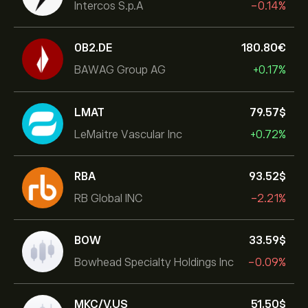
Intercos S.p.A
-0.14%
0B2.DE
180.80‎€‎
BAWAG Group AG
+0.17%
LMAT
79.57‎$‎
LeMaitre Vascular Inc
+0.72%
RBA
93.52‎$‎
RB Global INC
-2.21%
BOW
33.59‎$‎
Bowhead Specialty Holdings Inc
-0.09%
MKC/V.US
51.50‎$‎