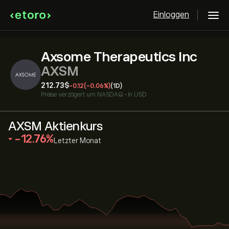
Einloggen
Axsome Therapeutics Inc
AXSM
212.73‎$‎
-0.12
(-0.06%)
(1D)
Preise verzögert um
NASDAQ
•
in USD
AXSM Aktienkurs
‎-12.76‎
Letzter Monat