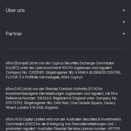
+
Über uns
+
+
Partner
eToro (Europe) Ltd ist von der Cyprus Securities Exchange Commission
(CySEC) unter der Lizenznummer# 109/10 zugelassen und reguliert.
Company No. C200585. Eingetragener Sitz: KANIKA BUSINESS CENTRE,
FLOOR 7, 4 Profiti Ilia Germasogeia, 4046 Cyprus
eToro (UK) Ltd ist von der Financial Conduct Authority (FCA) für
investmentbezogene Dienstleistungen zugelassen und reguliert, mit Firm
Reference Number: 583263. Registriert in England unter Company No.
07973792. Eingetragener Sitz: 24th floor, One Canada Square, Canary
Wharf, London E14 5AB, England.
eToro AUS Capital Limited wird von der Australian Securities & Investments
Commission (ASIC) für die Erbringung von Finanzdienstleistungen und -
produkten reguliert. Australian Financial Services Licence number: 491139.