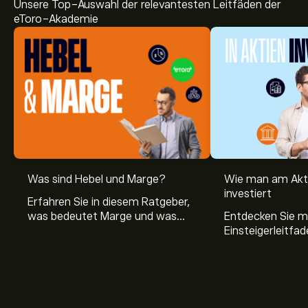
Unsere Top-Auswahl der relevantesten Leitfäden der
eToro-Akademie
Was sind Hebel und Marge?
Wie man am Akt
investiert
Erfahren Sie in diesem Ratgeber,
was bedeutet Marge und was
Entdecken Sie m
Hebel Trading ist, sowie was ein
Einsteigerleitfad
Hebel bei Aktien bedeutet.
Aktienmarkt inve
Sie, wie die Mär
Trading funktion