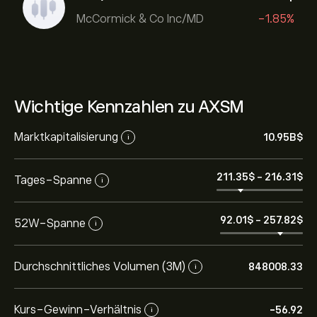
McCormick & Co Inc/MD
-1.85%
Wichtige Kennzahlen zu AXSM
Marktkapitalisierung
10.95B‎$‎
i
211.35‎$‎
-
216.31‎$‎
Tages-Spanne
i
92.01‎$‎
-
257.82‎$‎
52W-Spanne
i
Durchschnittliches Volumen (3M)
848008.33
i
Kurs-Gewinn-Verhältnis
-56.92
i