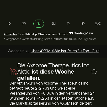
1D
1W
1M
6M
1Y
3Y
MAX
Anmelden
für vollständige Charts, unterstützt von
* Vergangene Wertentwicklung ist kein Indikator für zukünftige Ergebnisse.
Wechseln zu:
Über AXSM >
Wie kaufe ich? >
Top-Guides >
Die Axsome Therapeutics Inc
Aktie
ist diese Woche
i
gefallen.
Der Aktienkurs von Axsome Therapeutics Inc
beträgt heute 212.73‎$‎ und weist eine
Veränderung von ‎-0.06‎% in den vergangenen 24
Stunden sowie ‎-9.25‎% in der letzten Woche auf.
Die Marktkapitalisierung von AXSM liegt derzeit