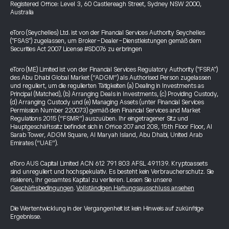
Registered Office: Level 3, 60 Castlereagh Street, Sydney NSW 2000,
Australia
eToro (Seychelles) Ltd. ist von der Financial Services Authority Seychelles
("FSAS") zugelassen, um Broker-Dealer-Dienstleistungen gemäß dem
Securities Act 2007 License #SD076 zu erbringen
eToro (ME) Limited ist von der Financial Services Regulatory Authority ("FSRA")
des Abu Dhabi Global Market (“ADGM”) als Authorised Person zugelassen
und reguliert, um die regulierten Tätigkeiten (a) Dealing in Investments as
Principal (Matched), (b) Arranging Deals in Investments, (c) Providing Custody,
(d) Arranging Custody und (e) Managing Assets (unter Financial Services
Permission Number 220073) gemäß den Financial Services and Market
Regulations 2015 (“FSMR”) auszuüben. Ihr eingetragener Sitz und
Hauptgeschäftssitz befindet sich in Office 207 and 208, 15th Floor Floor, Al
Sarab Tower, ADGM Square, Al Maryah Island, Abu Dhabi, United Arab
Emirates (“UAE”).
eToro AUS Capital Limited ACN 612 791 803 AFSL 491139. Kryptoassets
sind unreguliert und hochspekulativ. Es besteht kein Verbraucherschutz. Sie
riskieren, Ihr gesamtes Kapital zu verlieren. Lesen Sie unsere
Geschäftsbedingungen
.
Vollständigen Haftungsausschluss ansehen
Die Wertentwicklung in der Vergangenheit ist kein Hinweis auf zukünftige
Ergebnisse.