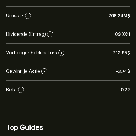
Umsatz
708.24M‎$‎
i
Dividende (Ertrag)
0‎$‎ (0%)
i
Vorheriger Schlusskurs
212.85‎$‎
i
Gewinn je Aktie
-3.74‎$‎
i
Beta
0.72
i
Top
Guides