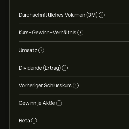
Durchschnittliches Volumen (3M)
i
Kurs-Gewinn-Verhältnis
i
Umsatz
i
Dividende (Ertrag)
i
Vorheriger Schlusskurs
i
Gewinn je Aktie
i
Beta
i