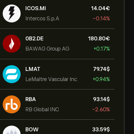
ICOS.MI
14.04‎€‎
Intercos S.p.A
-0.14%
0B2.DE
180.80‎€‎
BAWAG Group AG
+0.17%
LMAT
79.74‎$‎
LeMaitre Vascular Inc
+0.94%
RBA
93.14‎$‎
RB Global INC
-2.60%
BOW
33.59‎$‎