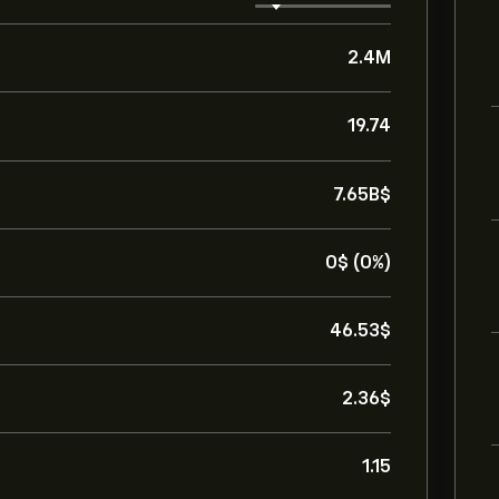
2.4M
19.74
7.65B‎$‎
0‎$‎ (0%)
46.53‎$‎
2.36‎$‎
1.15