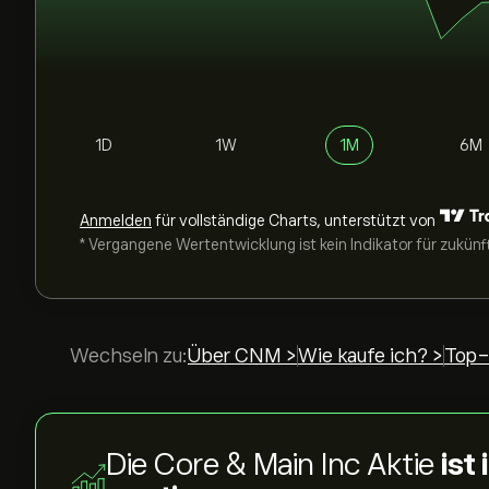
1D
1W
1M
6M
Anmelden
für vollständige Charts, unterstützt von
* Vergangene Wertentwicklung ist kein Indikator für zukünf
Wechseln zu:
Über CNM >
Wie kaufe ich? >
Top-
Die Core & Main Inc Aktie
ist