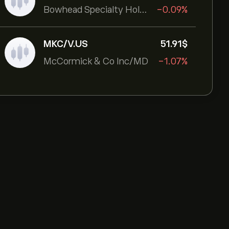
Bowhead Specialty Holdings Inc
-0.09%
MKC/V.US
51.91‎$‎
McCormick & Co Inc/MD
-1.07%