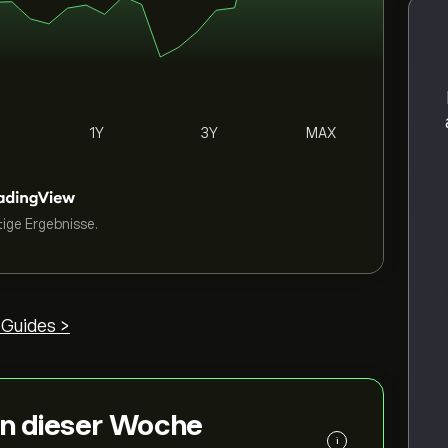
1Y
3Y
MAX
tige Ergebnisse.
Guides >
 in dieser Woche
i