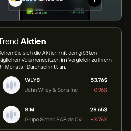
Trend
Aktien
Sehen Sie sich die Aktien mit den größten
täglichen Volumenspitzen im Vergleich zu ihrem
3-Monats-Durchschnitt an.
WLYB
53.76‎$‎
John Wiley & Sons Inc
-0.96%
SIM
28.65‎$‎
Grupo Simec SAB de CV
-3.76%