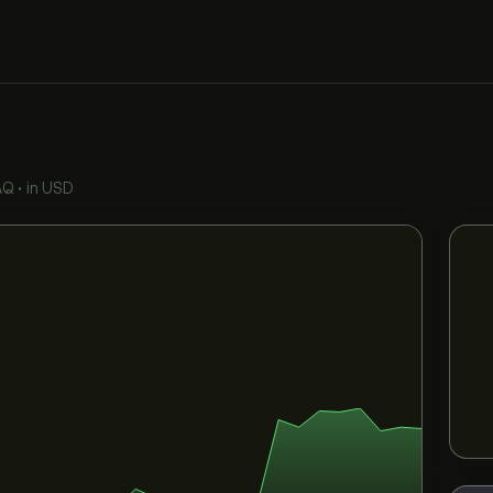
AQ
•
in USD