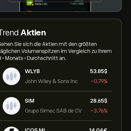
Trend
Aktien
Sehen Sie sich die Aktien mit den größten
täglichen Volumenspitzen im Vergleich zu ihrem
3-Monats-Durchschnitt an.
WLYB
53.85‎$‎
John Wiley & Sons Inc
-0.79%
SIM
28.65‎$‎
Grupo Simec SAB de CV
-3.76%
ICOS.MI
14.04‎€‎