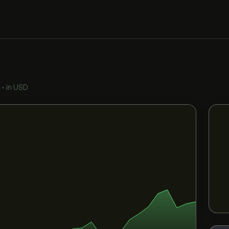
Q
•
in USD