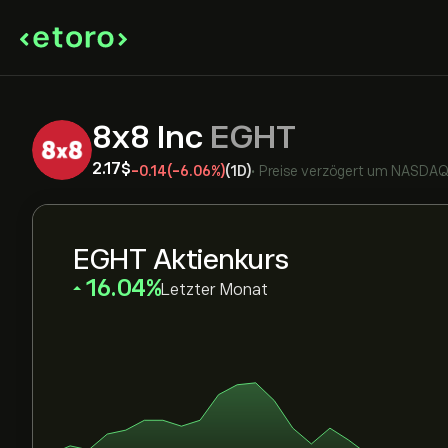
8x8 Inc
EGHT
2.17‎$‎
-0.14
(-6.06%)
(1D)
•
Preise verzögert um
NASDA
EGHT Aktienkurs
‎16.04‎
Letzter Monat