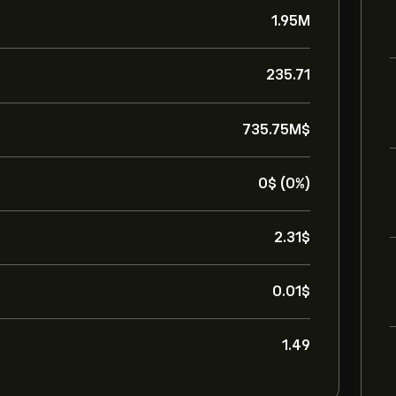
1.95M
235.71
735.75M‎$‎
0‎$‎ (0%)
2.31‎$‎
0.01‎$‎
1.49