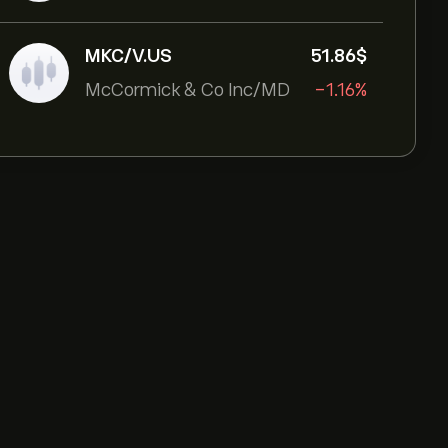
MKC/V.US
51.86‎$‎
McCormick & Co Inc/MD
-1.16%