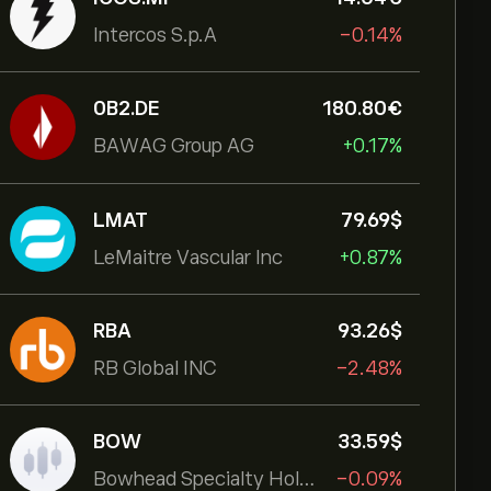
Intercos S.p.A
-0.14%
0B2.DE
180.80‎€‎
BAWAG Group AG
+0.17%
LMAT
79.69‎$‎
LeMaitre Vascular Inc
+0.87%
RBA
93.26‎$‎
RB Global INC
-2.48%
BOW
33.59‎$‎
Bowhead Specialty Holdings Inc
-0.09%