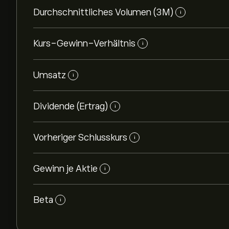
Durchschnittliches Volumen (3M)
i
Kurs-Gewinn-Verhältnis
i
Umsatz
i
Dividende (Ertrag)
i
Vorheriger Schlusskurs
i
Gewinn je Aktie
i
Beta
i