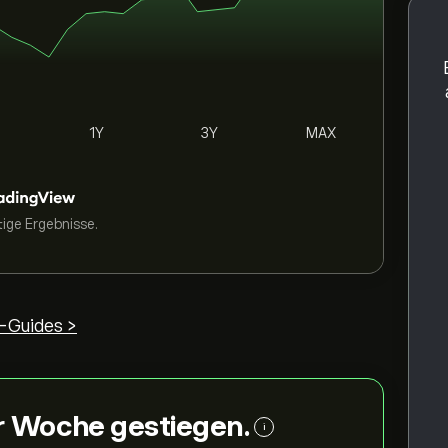
1Y
3Y
MAX
tige Ergebnisse.
-Guides >
ser Woche gestiegen.
i