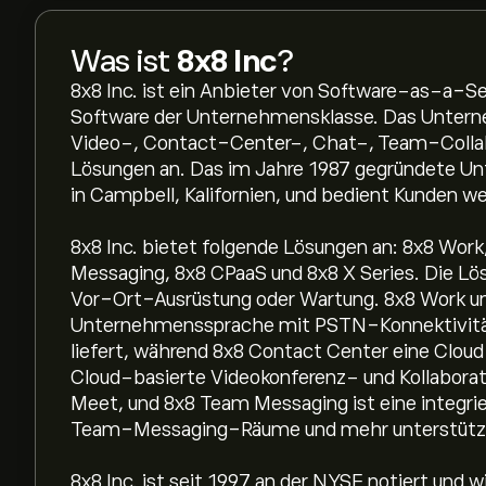
Was ist
8x8 Inc
?
8x8 Inc. ist ein Anbieter von Software-as-a-S
Software der Unternehmensklasse. Das Untern
Video-, Contact-Center-, Chat-, Team-Colla
Lösungen an. Das im Jahre 1987 gegründete Un
in Campbell, Kalifornien, und bedient Kunden we
8x8 Inc. bietet folgende Lösungen an: 8x8 Wor
Messaging, 8x8 CPaaS und 8x8 X Series. Die L
Vor-Ort-Ausrüstung oder Wartung. 8x8 Work um
Unternehmenssprache mit PSTN-Konnektivität
liefert, während 8x8 Contact Center eine Clou
Cloud-basierte Videokonferenz- und Kollabora
Meet, und 8x8 Team Messaging ist eine integr
Team-Messaging-Räume und mehr unterstütz
8x8 Inc. ist seit 1997 an der NYSE notiert un