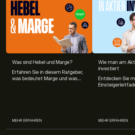
Was sind Hebel und Marge?
Wie man am Akt
investiert
Erfahren Sie in diesem Ratgeber,
was bedeutet Marge und was
Entdecken Sie m
Hebel Trading ist, sowie was ein
Einsteigerleitfad
Hebel bei Aktien bedeutet.
Aktienmarkt inve
Sie, wie die Mär
Trading funktion
MEHR ERFAHREN
MEHR ERFAHREN