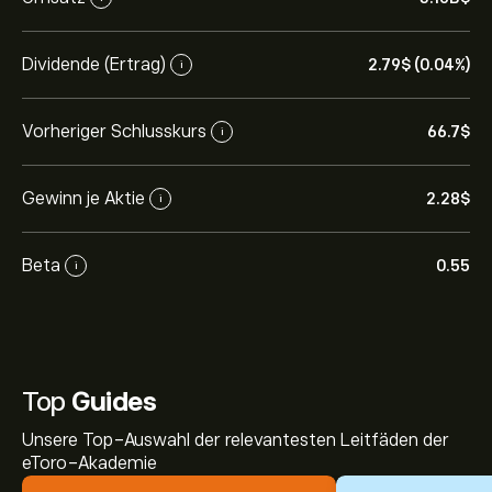
Dividende (Ertrag)
2.79‎$‎ (0.04%)
i
Vorheriger Schlusskurs
66.7‎$‎
i
Gewinn je Aktie
2.28‎$‎
i
Beta
0.55
i
Top
Guides
Unsere Top-Auswahl der relevantesten Leitfäden der
eToro-Akademie