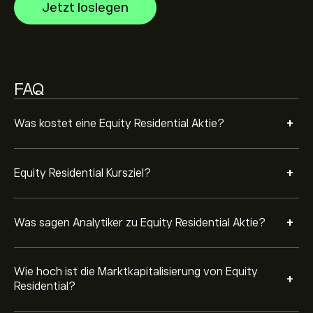
25.4B‎$‎ USD
Jetzt loslegen
Basierend auf den Empfehlungen von 10 Analysten für
EQR in den letzten 3 Monaten lautet der allgemeine
Konsens: Moderater Kauf.
FAQ
+
Was kostet eine Equity Residential Aktie?
+
Equity Residential Kursziel?
+
Was sagen Analytiker zu Equity Residential Aktie?
Wie hoch ist die Marktkapitalisierung von Equity
+
Residential?