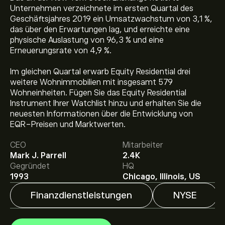
Unternehmen verzeichnete im ersten Quartal des
Geschäftsjahres 2019 ein Umsatzwachstum von 3,1 %,
das über den Erwartungen lag, und erreichte eine
physische Auslastung von 96,3 % und eine
Erneuerungsrate von 4,9 %.
Im gleichen Quartal erwarb Equity Residential drei
weitere Wohnimmobilien mit insgesamt 579
Wohneinheiten. Fügen Sie das Equity Residential
Aktueller EQR Aktienkurs liegt bei 66.35‎$‎.
Instrument Ihrer Watchlist hinzu und erhalten Sie die
neuesten Informationen über die Entwicklung von
EQR-Preisen und Marktwerten.
Das durchschnittliche Kursziel für Equity Residential
CEO
Mitarbeiter
liegt bei 66.35‎$‎.
Registrieren Sie sich bei eToro
, um
Mark J. Parrell
2.4K
detaillierte Analystenprognosen und Kursziele zu
Gegründet
HQ
erhalten.
Analysten erstellen Prognosen für Equity Residential
1993
Chicago, Illinois, US
basierend auf Markttrends, Finanzberichten und
erwartetem Wachstum. Hier finden Sie die aktuellen
Finanzdienstleistungen
NYSE
Prognosen für die weitere Kursentwicklung.
Die Marktkapitalisierung von Equity Residential beträgt