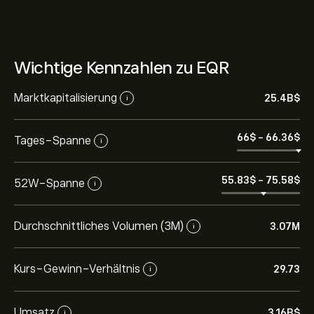
Wichtige Kennzahlen zu EQR
Marktkapitalisierung
25.4B‎$‎
i
66‎$‎
-
66.36‎$‎
Tages-Spanne
i
55.83‎$‎
-
75.58‎$‎
52W-Spanne
i
Durchschnittliches Volumen (3M)
3.07M
i
Kurs-Gewinn-Verhältnis
29.73
i
Umsatz
3.16B‎$‎
i