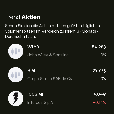
Trend
Aktien
Sehen Sie sich die Aktien mit den größten täglichen
Volumenspitzen im Vergleich zu ihrem 3-Monats-
Durchschnitt an.
WLYB
54.28‎$‎
John Wiley & Sons Inc
0%
SIM
29.77‎$‎
Grupo Simec SAB de CV
0%
ICOS.MI
14.04‎€‎
Intercos S.p.A
-0.14%