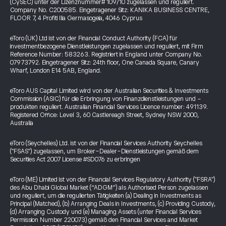
(CySEC) unter der Lizenznummer# 109/10 zugelassen und reguliert.
Company No. C200585. Eingetragener Sitz: KANIKA BUSINESS CENTRE,
FLOOR 7, 4 Profiti Ilia Germasogeia, 4046 Cyprus
eToro (UK) Ltd ist von der Financial Conduct Authority (FCA) für
investmentbezogene Dienstleistungen zugelassen und reguliert, mit Firm
Reference Number: 583263. Registriert in England unter Company No.
07973792. Eingetragener Sitz: 24th floor, One Canada Square, Canary
Wharf, London E14 5AB, England.
eToro AUS Capital Limited wird von der Australian Securities & Investments
Commission (ASIC) für die Erbringung von Finanzdienstleistungen und -
produkten reguliert. Australian Financial Services Licence number: 491139.
Registered Office: Level 3, 60 Castlereagh Street, Sydney NSW 2000,
Australia
eToro (Seychelles) Ltd. ist von der Financial Services Authority Seychelles
("FSAS") zugelassen, um Broker-Dealer-Dienstleistungen gemäß dem
Securities Act 2007 License #SD076 zu erbringen
eToro (ME) Limited ist von der Financial Services Regulatory Authority ("FSRA")
des Abu Dhabi Global Market (“ADGM”) als Authorised Person zugelassen
und reguliert, um die regulierten Tätigkeiten (a) Dealing in Investments as
Principal (Matched), (b) Arranging Deals in Investments, (c) Providing Custody,
(d) Arranging Custody und (e) Managing Assets (unter Financial Services
Permission Number 220073) gemäß den Financial Services and Market