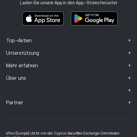
Anlageversicherung
Laden Sie unsere App in den App-Stores herunter
Basisinformationsblatt
Smart Portfolios
Beschwerdedaten (FCA-Kunden)
+
Top-Aktien
+
Unterstützung
+
Mehr erfahren
+
Über uns
+
+
Partner
eToro (Europe) Ltd ist von der Cyprus Securities Exchange Commission