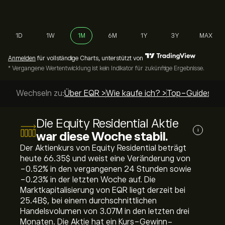
1D
1W
1M
6M
1Y
3Y
MAX
Anmelden
für vollständige Charts, unterstützt von
* Vergangene Wertentwicklung ist kein Indikator für zukünftige Ergebnisse.
Wechseln zu:
Über EQR >
Wie kaufe ich? >
Top-Guides >
Die Equity Residential Aktie
i
war diese Woche stabil.
Der Aktienkurs von Equity Residential beträgt
heute 66.35‎$‎ und weist eine Veränderung von
‎-0.52‎% in den vergangenen 24 Stunden sowie
‎-0.23‎% in der letzten Woche auf. Die
Marktkapitalisierung von EQR liegt derzeit bei
25.4B‎$‎, bei einem durchschnittlichen
Handelsvolumen von 3.07M in den letzten drei
Monaten. Die Aktie hat ein Kurs-Gewinn-