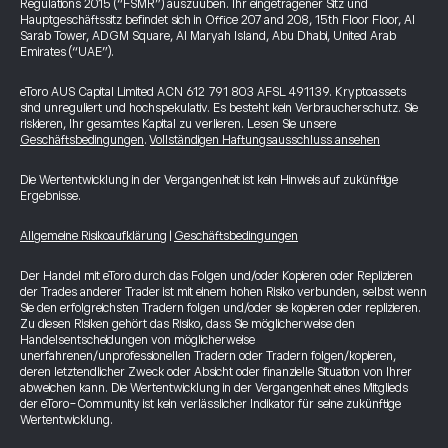
Regulations 2015 (“FSMR”) auszuüben. Ihr eingetragener Sitz und
Hauptgeschäftssitz befindet sich in Office 207 and 208, 15th Floor Floor, Al
Sarab Tower, ADGM Square, Al Maryah Island, Abu Dhabi, United Arab
Emirates (“UAE”).
eToro AUS Capital Limited ACN 612 791 803 AFSL 491139. Kryptoassets
sind unreguliert und hochspekulativ. Es besteht kein Verbraucherschutz. Sie
riskieren, Ihr gesamtes Kapital zu verlieren. Lesen Sie unsere
Geschäftsbedingungen
.
Vollständigen Haftungsausschluss ansehen
Die Wertentwicklung in der Vergangenheit ist kein Hinweis auf zukünftige
Ergebnisse.
Allgemeine Risikoaufklärung
|
Geschäftsbedingungen
Der Handel mit eToro durch das Folgen und/oder Kopieren oder Replizieren
der Trades anderer Trader ist mit einem hohen Risiko verbunden, selbst wenn
Sie den erfolgreichsten Tradern folgen und/oder sie kopieren oder replizieren.
Zu diesen Risiken gehört das Risiko, dass Sie möglicherweise den
Handelsentscheidungen von möglicherweise
unerfahrenen/unprofessionellen Tradern oder Tradern folgen/kopieren,
deren letztendlicher Zweck oder Absicht oder finanzielle Situation von Ihrer
abweichen kann. Die Wertentwicklung in der Vergangenheit eines Mitglieds
der eToro-Community ist kein verlässlicher Indikator für seine zukünftige
Wertentwicklung.