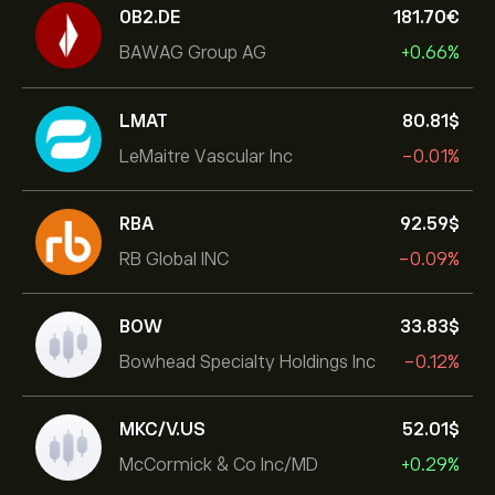
0B2.DE
181.70‎€‎
BAWAG Group AG
+0.66%
LMAT
80.81‎$‎
LeMaitre Vascular Inc
-0.01%
RBA
92.59‎$‎
RB Global INC
-0.09%
BOW
33.83‎$‎
Bowhead Specialty Holdings Inc
-0.12%
MKC/V.US
52.01‎$‎
McCormick & Co Inc/MD
+0.29%