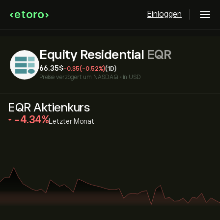
Einloggen
Equity Residential
EQR
66.35‎$‎
-0.35
(-0.52%)
(1D)
Preise verzögert um
NASDAQ
•
in USD
EQR Aktienkurs
‎-4.34‎
Letzter Monat