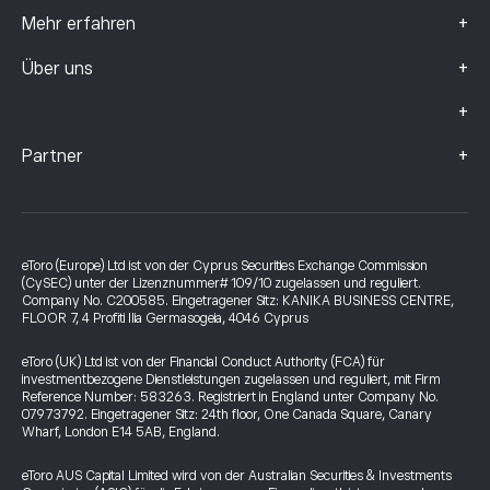
+
Mehr erfahren
+
Über uns
+
+
Partner
eToro (Europe) Ltd ist von der Cyprus Securities Exchange Commission
(CySEC) unter der Lizenznummer# 109/10 zugelassen und reguliert.
Company No. C200585. Eingetragener Sitz: KANIKA BUSINESS CENTRE,
FLOOR 7, 4 Profiti Ilia Germasogeia, 4046 Cyprus
eToro (UK) Ltd ist von der Financial Conduct Authority (FCA) für
investmentbezogene Dienstleistungen zugelassen und reguliert, mit Firm
Reference Number: 583263. Registriert in England unter Company No.
07973792. Eingetragener Sitz: 24th floor, One Canada Square, Canary
Wharf, London E14 5AB, England.
eToro AUS Capital Limited wird von der Australian Securities & Investments