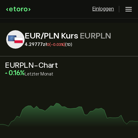
Einloggen
EUR/PLN Kurs
EURPLN
4.29777‎zł‎
0
(-0.03%)
(1D)
EURPLN-Chart
‎0.16‎
Letzter Monat