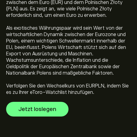
zwischen dem Euro (EUR) und dem Polnischen Złoty
(PLN) aus. Es zeigt an, wie viele Polnische Złoty
erforderlich sind, um einen Euro zu erwerben.
Als exotisches Währungspaar wird sein Wert von der
Der aktuelle Preis von EURPLN beträgt 4.29777‎zł‎ USD
wirtschaftlichen Dynamik zwischen der Eurozone und
Polen, einem wichtigen Schwellenmarkt innerhalb der
EU, beeinflusst. Polens Wirtschaft stützt sich auf den
Allzeithoch von EUR/PLN liegt bei 5.00168‎zł‎ USD
Export von Ausrüstung und Maschinen.
Wachstumsunterschiede, die Inflation und die
Geldpolitik der Europäischen Zentralbank sowie der
Nationalbank Polens sind maßgebliche Faktoren.
Wählen Sie den Zeitrahmen „1T“ oder „1W“ auf dem
eToro Chart und verkleinern Sie ihn, um die historischen
Verfolgen Sie den Wechselkurs von EURPLN, indem Sie
Preisbewegungen von EUR/PLN zu sehen. Der Preis von
es zu Ihrer eToro-Watchlist hinzufügen.
EUR/PLN bewegte sich im letzten Jahr in einer
Um EURPLN zu kaufen, besuchen Sie die Seite
Handelsspanne von 0.05‎zł‎.
„EUR/PLN (EURPLN)“ auf auf der eToro Website.
Jetzt loslegen
Sobald Sie ein Konto erstellt und Geld eingezahlt haben,
klicken Sie auf die Schaltfläche „Trade“ und
entscheiden Sie, wie viel EUR/PLN Sie kaufen möchten.
Sie können auch einen Auftrag erteilen, der EURPLN