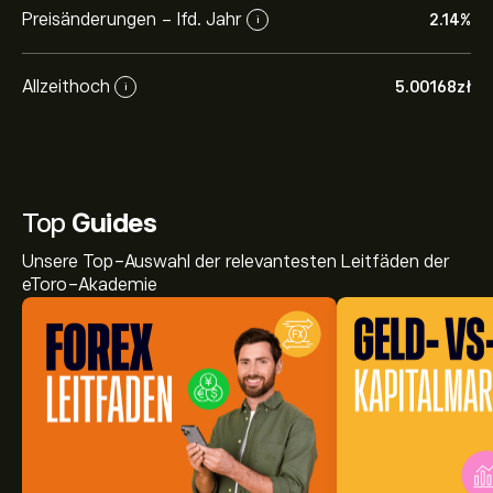
Preisänderungen - lfd. Jahr
2.14%
i
Allzeithoch
5.00168‎zł‎
i
Top
Guides
Unsere Top-Auswahl der relevantesten Leitfäden der
eToro-Akademie