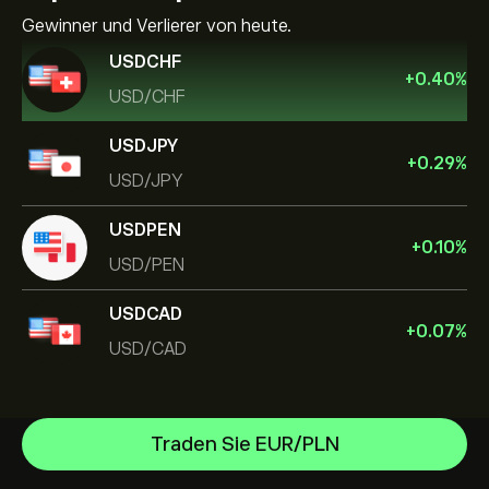
Gewinner und Verlierer von heute.
USDCHF
+
0.40
%
USD/CHF
USDJPY
+
0.29
%
USD/JPY
USDPEN
+
0.10
%
USD/PEN
USDCAD
+
0.07
%
USD/CAD
Traden Sie EUR/PLN
EUR/USD
GBP/USD