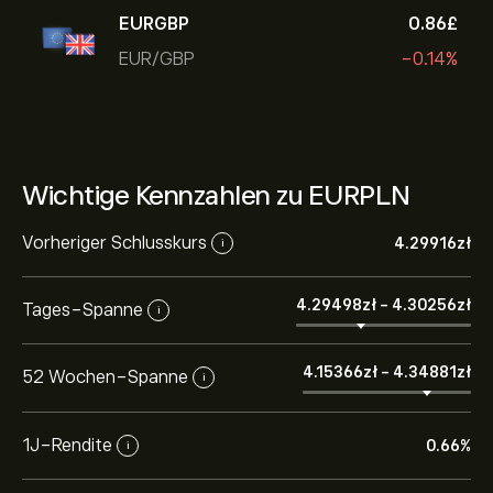
EURGBP
0.86‎£‎
EUR/GBP
-0.14%
Wichtige Kennzahlen zu EURPLN
Vorheriger Schlusskurs
4.29916‎zł‎
i
4.29498‎zł‎
-
4.30256‎zł‎
Tages-Spanne
i
4.15366‎zł‎
-
4.34881‎zł‎
52 Wochen-Spanne
i
1J-Rendite
0.66%
i