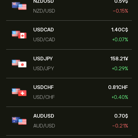
NZDUSD
0.59‎$‎
NZD/USD
-0.15%
USDCAD
1.40‎C$‎
USD/CAD
+0.07%
USDJPY
158.21‎¥‎
USD/JPY
+0.29%
USDCHF
0.81‎CHF‎
USD/CHF
+0.40%
AUDUSD
0.70‎$‎
AUD/USD
-0.21%