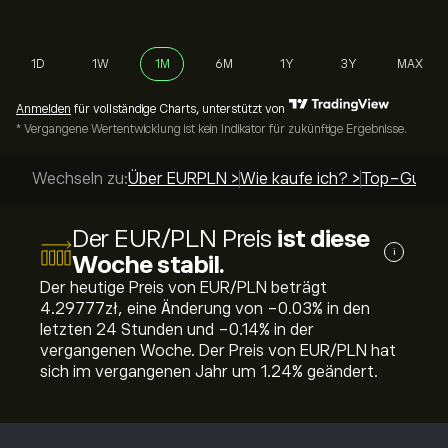
1D
1W
1M
6M
1Y
3Y
MAX
Anmelden
für vollständige Charts, unterstützt von
* Vergangene Wertentwicklung ist kein Indikator für zukünftige Ergebnisse.
Wechseln zu:
Über EURPLN >
Wie kaufe ich? >
Top-Guides
Der EUR/PLN Preis
ist diese
i
Woche stabil.
Der heutige Preis von EUR/PLN beträgt
4.29777‎zł‎, eine Änderung von ‎-0.03‎% in den
letzten 24 Stunden und ‎-0.14‎% in der
vergangenen Woche. Der Preis von EUR/PLN hat
sich im vergangenen Jahr um ‎1.24‎% geändert.