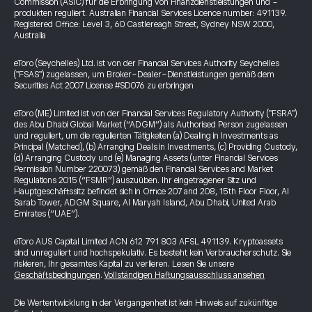
Commission (ASIC) für die Erbringung von Finanzdienstleistungen und -
produkten reguliert. Australian Financial Services Licence number: 491139.
Registered Office: Level 3, 60 Castlereagh Street, Sydney NSW 2000,
Australia
eToro (Seychelles) Ltd. ist von der Financial Services Authority Seychelles
("FSAS") zugelassen, um Broker-Dealer-Dienstleistungen gemäß dem
Securities Act 2007 License #SD076 zu erbringen
eToro (ME) Limited ist von der Financial Services Regulatory Authority ("FSRA")
des Abu Dhabi Global Market (“ADGM”) als Authorised Person zugelassen
und reguliert, um die regulierten Tätigkeiten (a) Dealing in Investments as
Principal (Matched), (b) Arranging Deals in Investments, (c) Providing Custody,
(d) Arranging Custody und (e) Managing Assets (unter Financial Services
Permission Number 220073) gemäß den Financial Services and Market
Regulations 2015 (“FSMR”) auszuüben. Ihr eingetragener Sitz und
Hauptgeschäftssitz befindet sich in Office 207 and 208, 15th Floor Floor, Al
Sarab Tower, ADGM Square, Al Maryah Island, Abu Dhabi, United Arab
Emirates (“UAE”).
eToro AUS Capital Limited ACN 612 791 803 AFSL 491139. Kryptoassets
sind unreguliert und hochspekulativ. Es besteht kein Verbraucherschutz. Sie
riskieren, Ihr gesamtes Kapital zu verlieren. Lesen Sie unsere
Geschäftsbedingungen
.
Vollständigen Haftungsausschluss ansehen
Die Wertentwicklung in der Vergangenheit ist kein Hinweis auf zukünftige