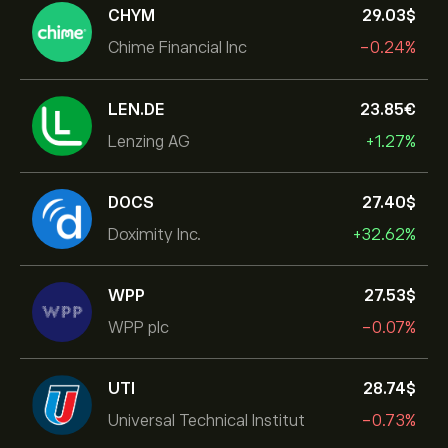
CHYM
29.03‎$‎
Chime Financial Inc
-0.24%
LEN.DE
23.85‎€‎
Lenzing AG
+1.27%
DOCS
27.40‎$‎
Doximity Inc.
+32.62%
WPP
27.53‎$‎
WPP plc
-0.07%
UTI
28.74‎$‎
Universal Technical Institut
-0.73%