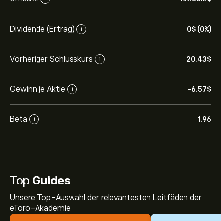
Dividende (Ertrag)
0‎$‎ (0%)
i
Vorheriger Schlusskurs
20.43‎$‎
i
Gewinn je Aktie
-6.57‎$‎
i
Beta
1.96
i
Top
Guides
Unsere Top-Auswahl der relevantesten Leitfäden der
eToro-Akademie