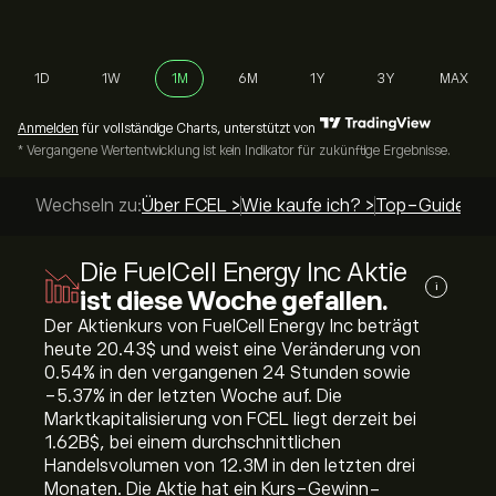
1D
1W
1M
6M
1Y
3Y
MAX
Anmelden
für vollständige Charts, unterstützt von
* Vergangene Wertentwicklung ist kein Indikator für zukünftige Ergebnisse.
Wechseln zu:
Über FCEL >
Wie kaufe ich? >
Top-Guides >
Die FuelCell Energy Inc Aktie
i
ist diese Woche gefallen.
Der Aktienkurs von FuelCell Energy Inc beträgt
heute 20.43‎$‎ und weist eine Veränderung von
‎0.54‎% in den vergangenen 24 Stunden sowie
‎-5.37‎% in der letzten Woche auf. Die
Marktkapitalisierung von FCEL liegt derzeit bei
1.62B‎$‎, bei einem durchschnittlichen
Handelsvolumen von 12.3M in den letzten drei
Monaten. Die Aktie hat ein Kurs-Gewinn-