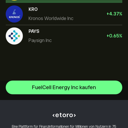
KRO
+
4.37
%
Kronos Worldwide Inc
PAYS
+
0.65
%
Paysign Inc
FuelCell Energy Inc kaufen
NVIDIA Corporation
Amazon.com Inc
Hilfezentrum
Microsoft
Einzahlungen
Wie funktioniert CopyTrading
Apple
Auszahlungen
Verantwortungsbewusstes Trading
Meta Platforms Inc
Warum eToro wählen
Konto eröffnen
Eine Plattform für Finanzinformationen für Millionen von Nutzern in 75