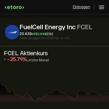
Einloggen
FuelCell Energy Inc
FCEL
20.43‎$‎
0.11
(0.54%)
(1D)
Preise verzögert um
NASDAQ
•
in USD
FCEL Aktienkurs
‎-25.79‎
Letzter Monat