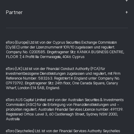
+
+
Partner
eToro (Europe) Ltd ist von der Cyprus Securities Exchange Commission
(CySEC) unter der Lizenznummer# 109/10 zugelassen und reguliert.
Company No. C200585. Eingetragener Sitz: KANIKA BUSINESS CENTRE,
FLOOR 7, 4 Profiti Ilia Germasogeia, 4046 Cyprus
eToro (UK) Ltd ist von der Financial Conduct Authority (FCA) für
investmentbezogene Dienstleistungen zugelassen und reguliert, mit Firm
Reference Number: 583263. Registriert in England unter Company No.
07973792. Eingetragener Sitz: 24th floor, One Canada Square, Canary
Wharf, London E14 5AB, England.
eToro AUS Capital Limited wird von der Australian Securities & Investments
Commission (ASIC) für die Erbringung von Finanzdienstleistungen und -
produkten reguliert. Australian Financial Services Licence number: 491139.
Registered Office: Level 3, 60 Castlereagh Street, Sydney NSW 2000,
Australia
eToro (Seychelles) Ltd. ist von der Financial Services Authority Seychelles