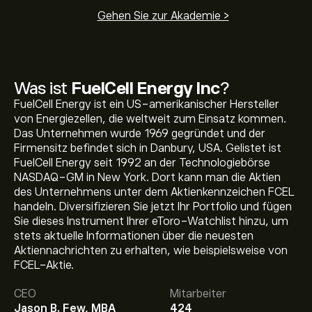
Gehen Sie zur Akademie >
Was ist
FuelCell Energy Inc
?
FuelCell Energy ist ein US-amerikanischer Hersteller
von Energiezellen, die weltweit zum Einsatz kommen.
Das Unternehmen wurde 1969 gegründet und der
Firmensitz befindet sich in Danbury, USA. Gelistet ist
FuelCell Energy seit 1992 an der Technologiebörse
NASDAQ-GM in New York. Dort kann man die Aktien
des Unternehmens unter dem Aktienkennzeichen FCEL
handeln. Diversifizieren Sie jetzt Ihr Portfolio und fügen
Sie dieses Instrument Ihrer eToro-Watchlist hinzu, um
stets aktuelle Informationen über die neuesten
Aktueller FCEL Aktienkurs liegt bei 20.43‎$‎.
Aktiennachrichten zu erhalten, wie beispielsweise von
FCEL-Aktie.
CEO
Mitarbeiter
Das durchschnittliche Kursziel für FuelCell Energy Inc
Jason B. Few, MBA
424
liegt bei 20.43‎$‎.
Registrieren Sie sich bei eToro
, um