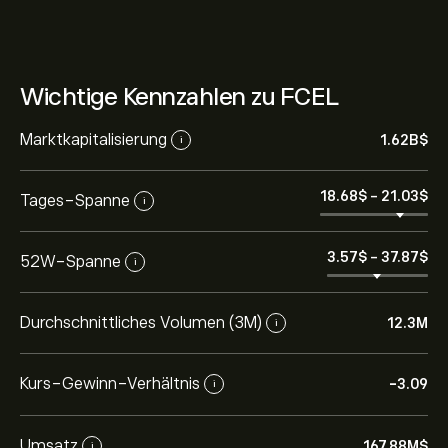
Wichtige Kennzahlen zu FCEL
Marktkapitalisierung
1.62B‎$‎
i
18.68‎$‎
-
21.03‎$‎
Tages-Spanne
i
3.57‎$‎
-
37.87‎$‎
52W-Spanne
i
Durchschnittliches Volumen (3M)
12.3M
i
Kurs-Gewinn-Verhältnis
-3.09
i
Umsatz
167.88M‎$‎
i