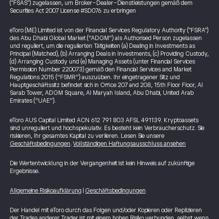
("FSAS") zugelassen, um Broker-Dealer-Dienstleistungen gemäß dem
Securities Act 2007 License #SD076 zu erbringen
eToro (ME) Limited ist von der Financial Services Regulatory Authority ("FSRA")
des Abu Dhabi Global Market (“ADGM”) als Authorised Person zugelassen
und reguliert, um die regulierten Tätigkeiten (a) Dealing in Investments as
Principal (Matched), (b) Arranging Deals in Investments, (c) Providing Custody,
(d) Arranging Custody und (e) Managing Assets (unter Financial Services
Permission Number 220073) gemäß den Financial Services and Market
Regulations 2015 (“FSMR”) auszuüben. Ihr eingetragener Sitz und
Hauptgeschäftssitz befindet sich in Office 207 and 208, 15th Floor Floor, Al
Sarab Tower, ADGM Square, Al Maryah Island, Abu Dhabi, United Arab
Emirates (“UAE”).
eToro AUS Capital Limited ACN 612 791 803 AFSL 491139. Kryptoassets
sind unreguliert und hochspekulativ. Es besteht kein Verbraucherschutz. Sie
riskieren, Ihr gesamtes Kapital zu verlieren. Lesen Sie unsere
Geschäftsbedingungen
.
Vollständigen Haftungsausschluss ansehen
Die Wertentwicklung in der Vergangenheit ist kein Hinweis auf zukünftige
Ergebnisse.
Allgemeine Risikoaufklärung
|
Geschäftsbedingungen
Der Handel mit eToro durch das Folgen und/oder Kopieren oder Replizieren
der Trades anderer Trader ist mit einem hohen Risiko verbunden, selbst wenn