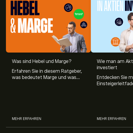
Was sind Hebel und Marge?
Wie man am Akt
investiert
Erfahren Sie in diesem Ratgeber,
was bedeutet Marge und was
Entdecken Sie m
Hebel Trading ist, sowie was ein
Einsteigerleitfad
Hebel bei Aktien bedeutet.
Aktienmarkt inve
Sie, wie die Mär
Trading funktion
MEHR ERFAHREN
MEHR ERFAHREN