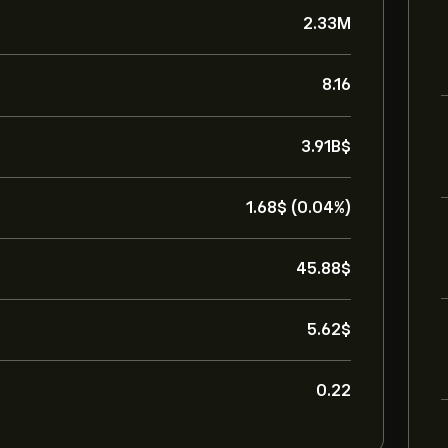
2.33M
8.16
3.91B‎$‎
1.68‎$‎ (0.04%)
45.88‎$‎
5.62‎$‎
0.22