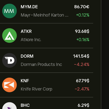
MYM.DE
86.70‎€‎
Mayr-Melnhof Karton AG
+0.12%
ATKR
93.68‎$‎
Atkore Inc.
+0.16%
DORM
141.54‎$‎
Dorman Products Inc
-4.24%
KNF
67.79‎$‎
Knife River Corp
-2.47%
BHC
6.29‎$‎