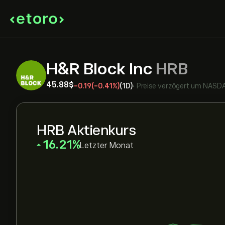
H&R Block Inc
HRB
45.88‎$‎
-0.19
(-0.41%)
(1D)
•
Preise verzögert um
NASD
HRB Aktienkurs
‎16.21‎
Letzter Monat