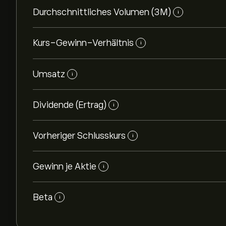
Durchschnittliches Volumen (3M)
i
Kurs-Gewinn-Verhältnis
i
Umsatz
i
Dividende (Ertrag)
i
Vorheriger Schlusskurs
i
Gewinn je Aktie
i
Beta
i