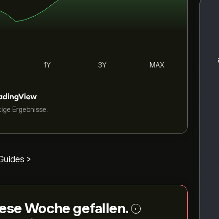
1Y
3Y
MAX
tige Ergebnisse.
uides >
diese Woche gefallen.
i