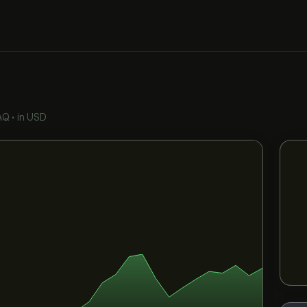
AQ
•
in USD