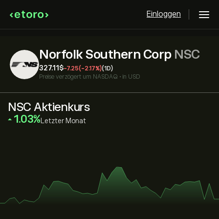
Einloggen
Norfolk Southern Corp
NSC
327.11‎$‎
-7.25
(-2.17%)
(1D)
Preise verzögert um
NASDAQ
•
in USD
NSC Aktienkurs
‎1.03‎
Letzter Monat