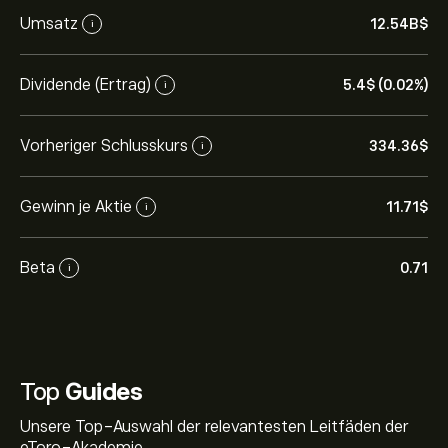
Umsatz
12.54B‎$‎
i
Dividende (Ertrag)
5.4‎$‎ (0.02%)
i
Vorheriger Schlusskurs
334.36‎$‎
i
Gewinn je Aktie
11.71‎$‎
i
Beta
0.71
i
Top
Guides
Unsere Top-Auswahl der relevantesten Leitfäden der