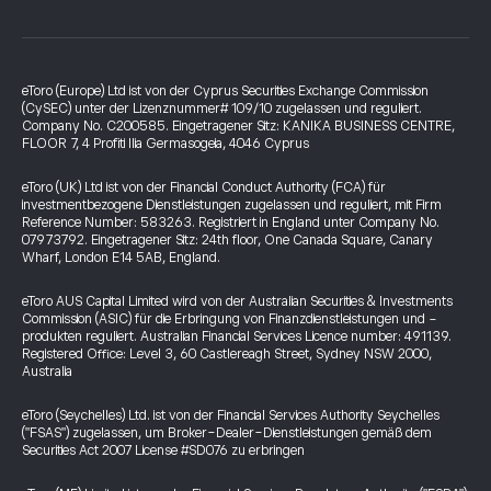
eToro (Europe) Ltd ist von der Cyprus Securities Exchange Commission
(CySEC) unter der Lizenznummer# 109/10 zugelassen und reguliert.
Company No. C200585. Eingetragener Sitz: KANIKA BUSINESS CENTRE,
FLOOR 7, 4 Profiti Ilia Germasogeia, 4046 Cyprus
eToro (UK) Ltd ist von der Financial Conduct Authority (FCA) für
investmentbezogene Dienstleistungen zugelassen und reguliert, mit Firm
Reference Number: 583263. Registriert in England unter Company No.
07973792. Eingetragener Sitz: 24th floor, One Canada Square, Canary
Wharf, London E14 5AB, England.
eToro AUS Capital Limited wird von der Australian Securities & Investments
Commission (ASIC) für die Erbringung von Finanzdienstleistungen und -
produkten reguliert. Australian Financial Services Licence number: 491139.
Registered Office: Level 3, 60 Castlereagh Street, Sydney NSW 2000,
Australia
eToro (Seychelles) Ltd. ist von der Financial Services Authority Seychelles
("FSAS") zugelassen, um Broker-Dealer-Dienstleistungen gemäß dem
Securities Act 2007 License #SD076 zu erbringen