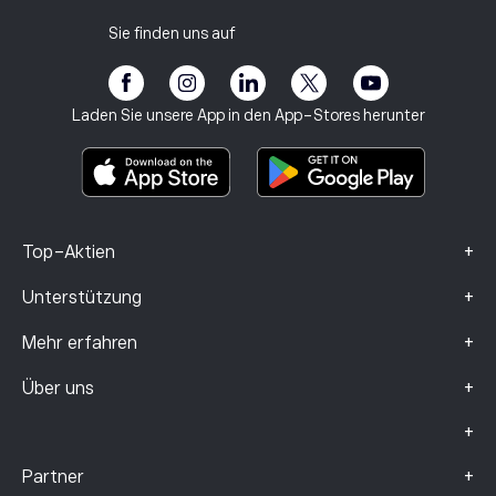
Steuerbericht
Freunde einladen
Unsere Büros
Schutzbedürftige Kunden
Regulierung
Sie finden uns auf
eToro Akademie
Partnerprogramm
Barrierefreiheit
Risikohinweis
eToro Club
Impressum
Geschäftsbedingungen
Anlageversicherung
Laden Sie unsere App in den App-Stores herunter
Basisinformationsblatt
Smart Portfolios
Beschwerdedaten (FCA-Kunden)
+
Top-Aktien
+
Unterstützung
+
Mehr erfahren
+
Über uns
+
+
Partner