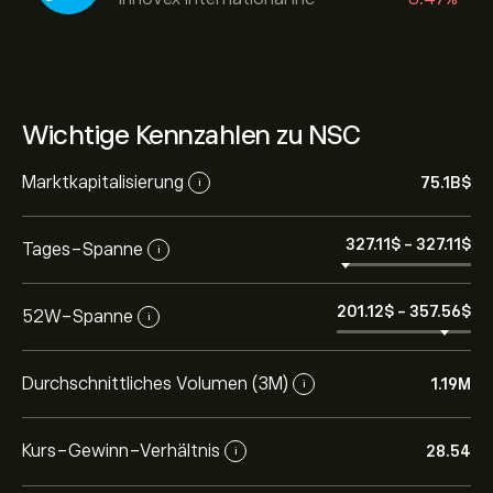
Wichtige Kennzahlen zu NSC
Marktkapitalisierung
75.1B‎$‎
i
327.11‎$‎
-
327.11‎$‎
Tages-Spanne
i
201.12‎$‎
-
357.56‎$‎
52W-Spanne
i
Durchschnittliches Volumen (3M)
1.19M
i
Kurs-Gewinn-Verhältnis
28.54
i