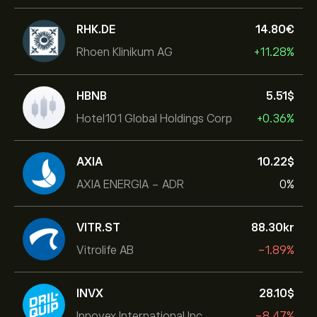
RHK.DE
14.80‎€‎
Rhoen Klinikum AG
+11.28%
HBNB
5.51‎$‎
Hotel101 Global Holdings Corp
+0.36%
AXIA
10.22‎$‎
AXIA ENERGIA - ADR
0%
VITR.ST
88.30‎kr‎
Vitrolife AB
-1.89%
INVX
28.10‎$‎
Innovex International Inc
-8.47%