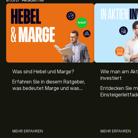
eToro-Akademie
Was sind Hebel und Marge?
Wie man am Akt
investiert
Erfahren Sie in diesem Ratgeber,
was bedeutet Marge und was
Entdecken Sie m
Hebel Trading ist, sowie was ein
Einsteigerleitfad
Hebel bei Aktien bedeutet.
Aktienmarkt inve
Sie, wie die Mär
Trading funktion
MEHR ERFAHREN
MEHR ERFAHREN