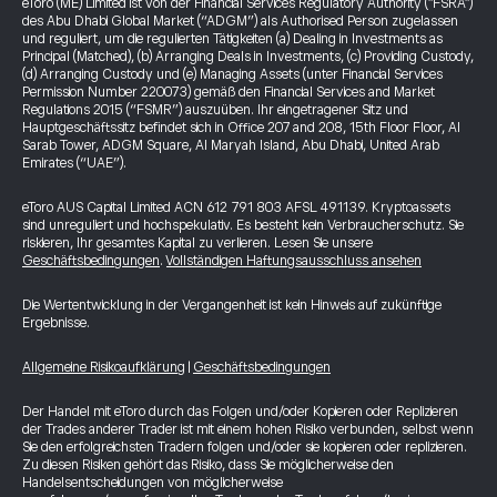
eToro (ME) Limited ist von der Financial Services Regulatory Authority ("FSRA")
des Abu Dhabi Global Market (“ADGM”) als Authorised Person zugelassen
und reguliert, um die regulierten Tätigkeiten (a) Dealing in Investments as
Principal (Matched), (b) Arranging Deals in Investments, (c) Providing Custody,
(d) Arranging Custody und (e) Managing Assets (unter Financial Services
Permission Number 220073) gemäß den Financial Services and Market
Regulations 2015 (“FSMR”) auszuüben. Ihr eingetragener Sitz und
Hauptgeschäftssitz befindet sich in Office 207 and 208, 15th Floor Floor, Al
Sarab Tower, ADGM Square, Al Maryah Island, Abu Dhabi, United Arab
Emirates (“UAE”).
eToro AUS Capital Limited ACN 612 791 803 AFSL 491139. Kryptoassets
sind unreguliert und hochspekulativ. Es besteht kein Verbraucherschutz. Sie
riskieren, Ihr gesamtes Kapital zu verlieren. Lesen Sie unsere
Geschäftsbedingungen
.
Vollständigen Haftungsausschluss ansehen
Die Wertentwicklung in der Vergangenheit ist kein Hinweis auf zukünftige
Ergebnisse.
Allgemeine Risikoaufklärung
|
Geschäftsbedingungen
Der Handel mit eToro durch das Folgen und/oder Kopieren oder Replizieren
der Trades anderer Trader ist mit einem hohen Risiko verbunden, selbst wenn
Sie den erfolgreichsten Tradern folgen und/oder sie kopieren oder replizieren.
Zu diesen Risiken gehört das Risiko, dass Sie möglicherweise den
Handelsentscheidungen von möglicherweise