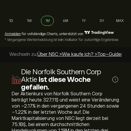
1D
1W
1M
6M
1Y
3Y
MAX
Anmelden
für vollständige Charts, unterstützt von
* Vergangene Wertentwicklung ist kein Indikator für zukünftige Ergebnisse.
Wechseln zu:
Über NSC >
Wie kaufe ich? >
Top-Guides >
Die Norfolk Southern Corp
Aktie
ist diese Woche
i
gefallen.
Der Aktienkurs von Norfolk Southern Corp
beträgt heute 327.11‎$‎ und weist eine Veränderung
von ‎-2.17‎% in den vergangenen 24 Stunden sowie
‎-1.22‎% in der letzten Woche auf. Die
Marktkapitalisierung von NSC liegt derzeit bei
75.1B‎$‎, bei einem durchschnittlichen
Handelsvolumen von 1.19M in den letzten drei