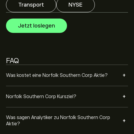
Corp basierend auf Markttrends, Finanzberichten und
Transport
NYSE
erwartetem Wachstum. Hier finden Sie die aktuellen
Prognosen für die weitere Kursentwicklung.
Die Marktkapitalisierung von Norfolk Southern Corp
Jetzt loslegen
beträgt 75.1B‎$‎ USD
Basierend auf den Empfehlungen von 13 Analysten für
NSC in den letzten 3 Monaten lautet der allgemeine
FAQ
Konsens: Moderater Kauf.
+
Was kostet eine Norfolk Southern Corp Aktie?
+
Norfolk Southern Corp Kursziel?
Was sagen Analytiker zu Norfolk Southern Corp
+
Aktie?