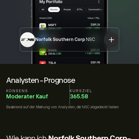
Norfolk Southern Corp
NSC
Analysten-Prognose
KONSENS
KURSZIEL
Moderater Kauf
365.58
Basierend auf der Meinung von
Analysten, die
NSC
abgedeckt haben
Wie kann ich
Norfolk Southern Corp-