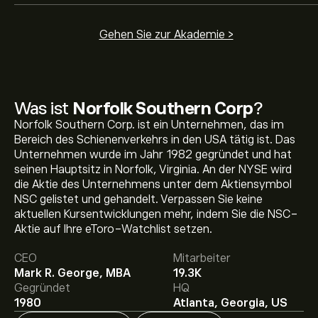
Gehen Sie zur Akademie >
Was ist
Norfolk Southern Corp
?
Norfolk Southern Corp. ist ein Unternehmen, das im
Bereich des Schienenverkehrs in den USA tätig ist. Das
Unternehmen wurde im Jahr 1982 gegründet und hat
seinen Hauptsitz in Norfolk, Virginia. An der NYSE wird
die Aktie des Unternehmens unter dem Aktiensymbol
Aktueller NSC Aktienkurs liegt bei 327.11‎$‎.
NSC gelistet und gehandelt. Verpassen Sie keine
aktuellen Kursentwicklungen mehr, indem Sie die NSC-
Aktie auf Ihre eToro-Watchlist setzen.
Das durchschnittliche Kursziel für Norfolk Southern
CEO
Mitarbeiter
Corp liegt bei 327.11‎$‎.
Registrieren Sie sich bei eToro
, um
Mark R. George, MBA
19.3K
detaillierte Analystenprognosen und Kursziele zu
Gegründet
HQ
erhalten.
1980
Atlanta, Georgia, US
Analysten erstellen Prognosen für Norfolk Southern