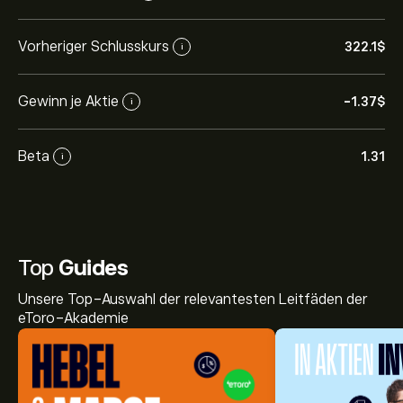
Vorheriger Schlusskurs
322.1‎$‎
i
Gewinn je Aktie
-1.37‎$‎
i
Beta
1.31
i
Top
Guides
Unsere Top-Auswahl der relevantesten Leitfäden der
eToro-Akademie