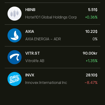
HBNB
5.51‎$‎
Hotel101 Global Holdings Corp
+0.36%
AXIA
10.22‎$‎
AXIA ENERGIA - ADR
0%
VITR.ST
90.00‎kr‎
Vitrolife AB
+1.35%
INVX
28.10‎$‎
Innovex International Inc
-8.47%