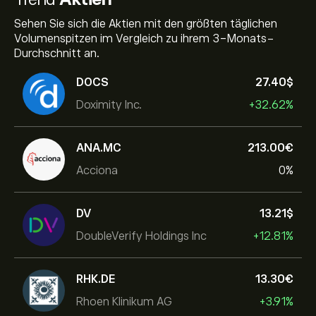
Sehen Sie sich die Aktien mit den größten täglichen
Volumenspitzen im Vergleich zu ihrem 3-Monats-
Durchschnitt an.
DOCS
27.40‎$‎
Doximity Inc.
+32.62%
ANA.MC
213.00‎€‎
Acciona
0%
DV
13.21‎$‎
DoubleVerify Holdings Inc
+12.81%
RHK.DE
13.30‎€‎
Rhoen Klinikum AG
+3.91%