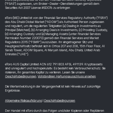
("FSAS") zugelassen, um Broker-Dealer-Dienstleistungen gemäß dem
Securities Act 2007 License #SD076 zu erbringen
eToro (ME) Limited ist von der Financial Services Regulatory Authority ("FSRA")
des Abu Dhabi Global Market (“ADGM”) als Authorised Person zugelassen
und reguliert, um die regulierten Tätigkeiten (a) Dealing in Investments as
Principal (Matched), (b) Arranging Deals in Investments, (c) Providing Custody,
(d) Arranging Custody und (e) Managing Assets (unter Financial Services
Permission Number 220073) gemäß den Financial Services and Market
Regulations 2015 (“FSMR”) auszuüben. Ihr eingetragener Sitz und
Hauptgeschäftssitz befindet sich in Office 207 and 208, 15th Floor Floor, Al
Sarab Tower, ADGM Square, Al Maryah Island, Abu Dhabi, United Arab
Emirates (“UAE”).
eToro AUS Capital Limited ACN 612 791 803 AFSL 491139. Kryptoassets
sind unreguliert und hochspekulativ. Es besteht kein Verbraucherschutz. Sie
riskieren, Ihr gesamtes Kapital zu verlieren. Lesen Sie unsere
Geschäftsbedingungen
.
Vollständigen Haftungsausschluss ansehen
Die Wertentwicklung in der Vergangenheit ist kein Hinweis auf zukünftige
Ergebnisse.
Allgemeine Risikoaufklärung
|
Geschäftsbedingungen
Der Handel mit eToro durch das Folgen und/oder Kopieren oder Replizieren