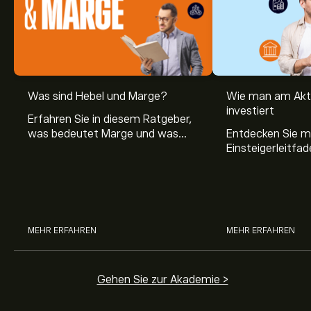
Was sind Hebel und Marge?
Wie man am Akt
investiert
Erfahren Sie in diesem Ratgeber,
was bedeutet Marge und was
Entdecken Sie m
Hebel Trading ist, sowie was ein
Einsteigerleitfad
Hebel bei Aktien bedeutet.
Aktienmarkt inve
Sie, wie die Mär
Trading funktion
MEHR ERFAHREN
MEHR ERFAHREN
Gehen Sie zur Akademie >