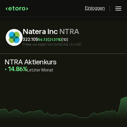
Einloggen
Natera Inc
NTRA
322.10‎$‎
56.72
(21.37%)
(1D)
Preise verzögert um
NASDAQ
•
in USD
NTRA Aktienkurs
‎14.86‎
Letzter Monat