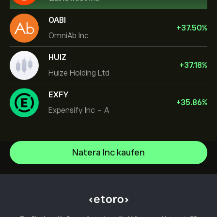
OABI
+
37.50
%
OmniAb Inc
HUIZ
+
37.18
%
Huize Holding Ltd
EXFY
+
35.86
%
Expensify Inc - A
Natera Inc kaufen
Celestica Inc
Apple
Hilfezentrum
Alphabet
Einzahlungen
Wie funktioniert CopyTrading
Meta Platforms Inc
Auszahlungen
Verantwortungsbewusstes Trading
Microsoft
Warum eToro wählen