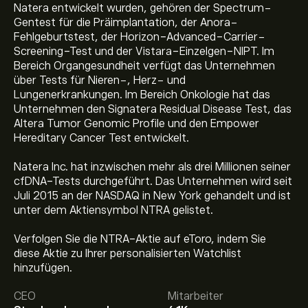
Natera entwickelt wurden, gehören der Spectrum-
Gentest für die Präimplantation, der Anora-
Fehlgeburtstest, der Horizon-Advanced-Carrier-
Screening-Test und der Vistara-Einzelgen-NIPT. Im
Bereich Organgesundheit verfügt das Unternehmen
über Tests für Nieren-, Herz- und
Lungenerkrankungen. Im Bereich Onkologie hat das
Unternehmen den Signatera Residual Disease Test, das
Altera Tumor Genomic Profile und den Empower
Hereditary Cancer Test entwickelt.
Natera Inc. hat inzwischen mehr als drei Millionen seiner
cfDNA-Tests durchgeführt. Das Unternehmen wird seit
Juli 2015 an der NASDAQ in New York gehandelt und ist
unter dem Aktiensymbol NTRA gelistet.
Verfolgen Sie die NTRA-Aktie auf eToro, indem Sie
Aktueller NTRA Aktienkurs liegt bei 322.10‎$‎.
diese Aktie zu Ihrer personalisierten Watchlist
hinzufügen.
CEO
Mitarbeiter
Das durchschnittliche Kursziel für Natera Inc liegt bei