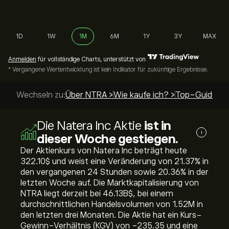
1D
1W
1M
6M
1Y
3Y
MAX
Anmelden
für vollständige Charts, unterstützt von
* Vergangene Wertentwicklung ist kein Indikator für zukünftige Ergebnisse.
Wechseln zu:
Über NTRA >
Wie kaufe ich? >
Top-Guides >
Die Natera Inc Aktie
ist in
i
dieser Woche gestiegen.
Der Aktienkurs von Natera Inc beträgt heute
322.10‎$‎ und weist eine Veränderung von ‎21.37‎% in
den vergangenen 24 Stunden sowie ‎20.36‎% in der
letzten Woche auf. Die Marktkapitalisierung von
NTRA liegt derzeit bei 46.13B‎$‎, bei einem
durchschnittlichen Handelsvolumen von 1.52M in
den letzten drei Monaten. Die Aktie hat ein Kurs-
Gewinn-Verhältnis (KGV) von -235.35 und eine