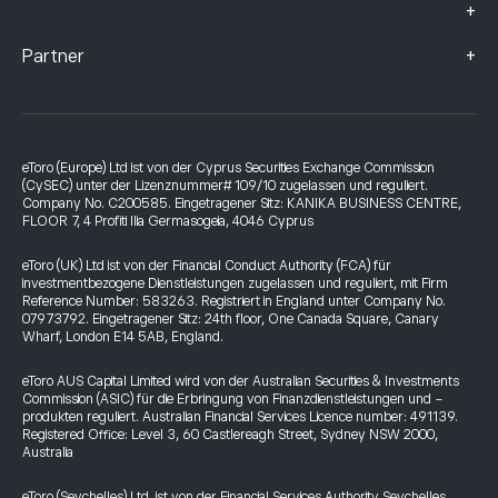
+
+
Partner
eToro (Europe) Ltd ist von der Cyprus Securities Exchange Commission
(CySEC) unter der Lizenznummer# 109/10 zugelassen und reguliert.
Company No. C200585. Eingetragener Sitz: KANIKA BUSINESS CENTRE,
FLOOR 7, 4 Profiti Ilia Germasogeia, 4046 Cyprus
eToro (UK) Ltd ist von der Financial Conduct Authority (FCA) für
investmentbezogene Dienstleistungen zugelassen und reguliert, mit Firm
Reference Number: 583263. Registriert in England unter Company No.
07973792. Eingetragener Sitz: 24th floor, One Canada Square, Canary
Wharf, London E14 5AB, England.
eToro AUS Capital Limited wird von der Australian Securities & Investments
Commission (ASIC) für die Erbringung von Finanzdienstleistungen und -
produkten reguliert. Australian Financial Services Licence number: 491139.
Registered Office: Level 3, 60 Castlereagh Street, Sydney NSW 2000,
Australia
eToro (Seychelles) Ltd. ist von der Financial Services Authority Seychelles