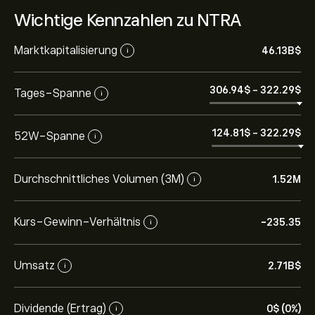
Wichtige Kennzahlen zu NTRA
Marktkapitalisierung
46.13B‎$‎
i
306.94‎$‎
-
322.29‎$‎
Tages-Spanne
i
124.81‎$‎
-
322.29‎$‎
52W-Spanne
i
Durchschnittliches Volumen (3M)
1.52M
i
Kurs-Gewinn-Verhältnis
-235.35
i
Umsatz
2.71B‎$‎
i
Dividende (Ertrag)
0‎$‎ (0%)
i