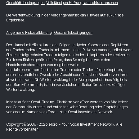
Geschäftsbedingungen
.
Vollständigen Haftungsausschluss ansehen
Die Wertentwicklung in der Vergangenheit ist kein Hinweis auf zukünftige
Ergebnisse.
Allgemeine Risikoaufklärung
|
Geschäftsbedingungen
Der Handel mit eToro durch das Folgen und/oder Kopieren oder Replizieren
der Trades anderer Trader ist mit einem hohen Risiko verbunden, selbst wenn
Sie den erfolgreichsten Tradern folgen und/oder sie kopieren oder replizieren.
Zu diesen Risiken gehört das Risiko, dass Sie möglicherweise den
Handelsentscheidungen von möglicherweise
unerfahrenen/unprofessionellen Tradern oder Tradern folgen/kopieren,
deren letztendlicher Zweck oder Absicht oder finanzielle Situation von Ihrer
abweichen kann. Die Wertentwicklung in der Vergangenheit eines Mitglieds
der eToro-Community ist kein verlässlicher Indikator für seine zukünftige
Wertentwicklung.
Inhalte auf der Social-Trading-Plattform von eToro werden von Mitgliedern
der Community erstellt und enthalten keine Beratung oder Empfehlungen
von oder im Namen von eToro - Your Social Investment Network.
Copyright © 2006-2026 eToro - Your Social Investment Network, Alle
Rechte vorbehalten.