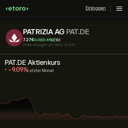
Einloggen
PATRIZIA AG
PAT.DE
7.27‎€‎
0.03
(0.41%)
(1D)
Preise verzögert um
Xetra
•
in EUR
PAT.DE Aktienkurs
‎-9.09‎
Letzter Monat