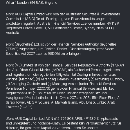
Wharf, London E14 5AB, England.
eToro AUS Capital Limited wird von der Australian Securities & Investments
Commission (ASIC) für die Erbringung von Finanzdienstleistungen und -
produkten reguliert. Australian Financial Services Licence number: 491139.
Registered Office: Level 3, 60 Castlereagh Street, Sydney NSW 2000,
Australia
eToro (Seychelles) Ltd. ist von der Financial Services Authority Seychelles
("FSAS") zugelassen, um Broker-Dealer-Dienstleistungen gemäß dem
Securities Act 2007 License #SD076 zu erbringen
eToro (ME) Limited ist von der Financial Services Regulatory Authority ("FSRA")
des Abu Dhabi Global Market (“ADGM”) als Authorised Person zugelassen
und reguliert, um die regulierten Tätigkeiten (a) Dealing in Investments as
Principal (Matched), (b) Arranging Deals in Investments, (c) Providing Custody,
(d) Arranging Custody und (e) Managing Assets (unter Financial Services
Permission Number 220073) gemäß den Financial Services and Market
Regulations 2015 (“FSMR”) auszuüben. Ihr eingetragener Sitz und
Hauptgeschäftssitz befindet sich in Office 207 and 208, 15th Floor Floor, Al
Sarab Tower, ADGM Square, Al Maryah Island, Abu Dhabi, United Arab
Emirates (“UAE”).
eToro AUS Capital Limited ACN 612 791 803 AFSL 491139. Kryptoassets
sind unreguliert und hochspekulativ. Es besteht kein Verbraucherschutz. Sie
riskieren, Ihr gesamtes Kapital zu verlieren. Lesen Sie unsere