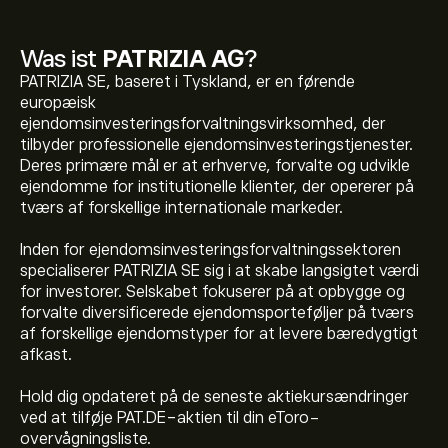
Was ist
PATRIZIA AG
?
PATRIZIA SE, baseret i Tyskland, er en førende
europæisk
ejendomsinvesteringsforvaltningsvirksomhed, der
tilbyder professionelle ejendomsinvesteringstjenester.
Deres primære mål er at erhverve, forvalte og udvikle
ejendomme for institutionelle klienter, der opererer på
tværs af forskellige internationale markeder.
Inden for ejendomsinvesteringsforvaltningssektoren
specialiserer PATRIZIA SE sig i at skabe langsigtet værdi
for investorer. Selskabet fokuserer på at opbygge og
forvalte diversificerede ejendomsporteføljer på tværs
af forskellige ejendomstyper for at levere bæredygtigt
afkast.
Hold dig opdateret på de seneste aktiekursændringer
ved at tilføje PAT.DE-aktien til din eToro-
overvågningsliste.