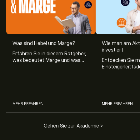
Was sind Hebel und Marge?
Wie man am Akt
investiert
Erfahren Sie in diesem Ratgeber,
was bedeutet Marge und was
Entdecken Sie m
Hebel Trading ist, sowie was ein
Einsteigerleitfad
Hebel bei Aktien bedeutet.
Aktienmarkt inve
Sie, wie die Mär
Trading funktion
MEHR ERFAHREN
MEHR ERFAHREN
Gehen Sie zur Akademie >