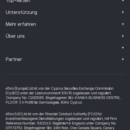
+
Top-Aktien
+
Unterstützung
+
Mehr erfahren
+
Über uns
+
+
Partner
eToro (Europe) Ltd ist von der Cyprus Securities Exchange Commission
(CySEC) unter der Lizenznummer# 109/10 zugelassen und reguliert.
Company No. C200585. Eingetragener Sitz: KANIKA BUSINESS CENTRE,
FLOOR 7, 4 Profiti Ilia Germasogeia, 4046 Cyprus
eToro (UK) Ltd ist von der Financial Conduct Authority (FCA) für
investmentbezogene Dienstleistungen zugelassen und reguliert, mit Firm
Reference Number: 583263. Registriert in England unter Company No.
07973792. Eingetragener Sitz: 24th floor, One Canada Square, Canary