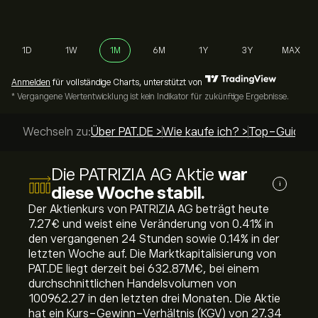
1D
1W
1M
6M
1Y
3Y
MAX
Anmelden
für vollständige Charts, unterstützt von
* Vergangene Wertentwicklung ist kein Indikator für zukünftige Ergebnisse.
Wechseln zu:
Über PAT.DE >
Wie kaufe ich? >
Top-Guides 
Die PATRIZIA AG Aktie
war
i
diese Woche stabil.
Der Aktienkurs von PATRIZIA AG beträgt heute
7.27‎€‎ und weist eine Veränderung von ‎0.41‎% in
den vergangenen 24 Stunden sowie ‎0.14‎% in der
letzten Woche auf. Die Marktkapitalisierung von
PAT.DE liegt derzeit bei 632.87M‎€‎, bei einem
durchschnittlichen Handelsvolumen von
100962.27 in den letzten drei Monaten. Die Aktie
hat ein Kurs-Gewinn-Verhältnis (KGV) von 27.34