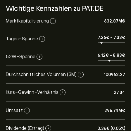
Wichtige Kennzahlen zu PAT.DE
Marktkapitalisierung
632.87M‎€‎
i
7.26‎€‎
-
7.33‎€‎
Tages-Spanne
i
6.12‎€‎
-
8.83‎€‎
52W-Spanne
i
Durchschnittliches Volumen (3M)
100962.27
i
Kurs-Gewinn-Verhältnis
27.34
i
Umsatz
296.74M‎€‎
i
Dividende (Ertrag)
0.36‎€‎ (0.05%)
i