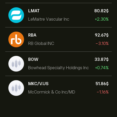
LMAT
80.82‎$‎
LeMaitre Vascular Inc
+2.30%
RBA
92.67‎$‎
RB Global INC
-3.10%
BOW
33.87‎$‎
Bowhead Specialty Holdings Inc
+0.74%
MKC/V.US
51.86‎$‎
McCormick & Co Inc/MD
-1.16%