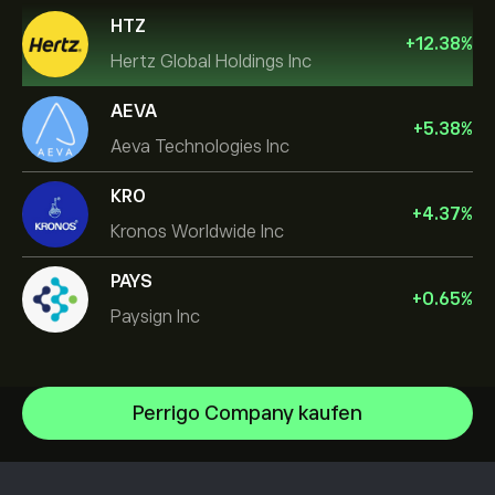
HTZ
+
12.38
%
Hertz Global Holdings Inc
AEVA
+
5.38
%
Aeva Technologies Inc
KRO
+
4.37
%
Kronos Worldwide Inc
PAYS
+
0.65
%
Paysign Inc
Perrigo Company kaufen
NVIDIA Corporation
Amazon.com Inc
Hilfezentrum
Microsoft