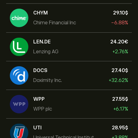
CHYM
29.10‎$‎
Chime Financial Inc
-6.88%
LEN.DE
24.20‎€‎
Lenzing AG
+2.76%
DOCS
27.40‎$‎
Doximity Inc.
+32.62%
WPP
27.55‎$‎
WPP plc
+6.17%
UTI
28.95‎$‎
Universal Technical Institut
+3.88%