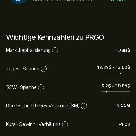
Wichtige Kennzahlen zu PRGO
Marktkapitalisierung
1.78B‎$‎
i
12.39‎$‎
-
13.02‎$‎
Tages-Spanne
i
9.2‎$‎
-
30.85‎$‎
52W-Spanne
i
Durchschnittliches Volumen (3M)
3.44M
i
Kurs-Gewinn-Verhältnis
-1.03
i