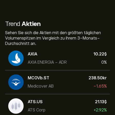
Trend
Aktien
Sehen Sie sich die Aktien mit den größten täglichen
Volumenspitzen im Vergleich zu ihrem 3-Monats-
Durchschnitt an.
AXIA
10.22‎$‎
AXIA ENERGIA - ADR
0%
MCOVb.ST
238.50‎kr‎
Medicover AB
-1.65%
ATS.US
21.13‎$‎
ATS Corp
+2.92%