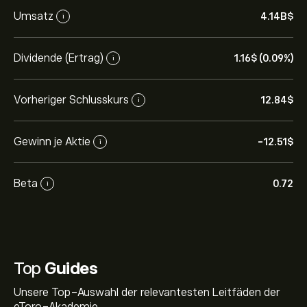
Umsatz
4.14B‎$‎
i
Dividende (Ertrag)
1.16‎$‎ (0.09%)
i
Vorheriger Schlusskurs
12.84‎$‎
i
Gewinn je Aktie
-12.51‎$‎
i
Beta
0.72
i
Top
Guides
Unsere Top-Auswahl der relevantesten Leitfäden der