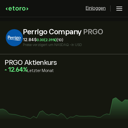
Einloggen
Perrigo Company
PRGO
12.84‎$‎
0.30
(2.39%)
(1D)
Preise verzögert um
NASDAQ
•
in USD
PRGO Aktienkurs
‎12.64‎
Letzter Monat