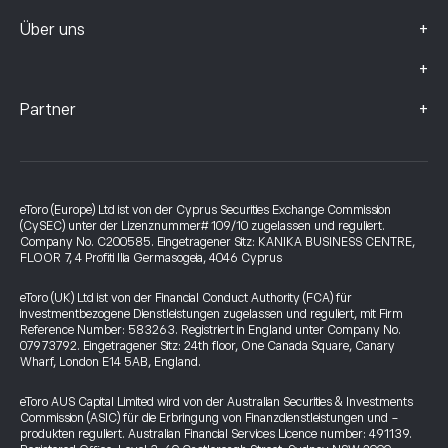
+
Über uns
+
+
Partner
eToro (Europe) Ltd ist von der Cyprus Securities Exchange Commission
(CySEC) unter der Lizenznummer# 109/10 zugelassen und reguliert.
Company No. C200585. Eingetragener Sitz: KANIKA BUSINESS CENTRE,
FLOOR 7, 4 Profiti Ilia Germasogeia, 4046 Cyprus
eToro (UK) Ltd ist von der Financial Conduct Authority (FCA) für
investmentbezogene Dienstleistungen zugelassen und reguliert, mit Firm
Reference Number: 583263. Registriert in England unter Company No.
07973792. Eingetragener Sitz: 24th floor, One Canada Square, Canary
Wharf, London E14 5AB, England.
eToro AUS Capital Limited wird von der Australian Securities & Investments
Commission (ASIC) für die Erbringung von Finanzdienstleistungen und -
produkten reguliert. Australian Financial Services Licence number: 491139.