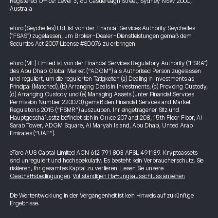
Registered Office: Level 3, 60 Castlereagh Street, Sydney NSW 2000,
Australia
eToro (Seychelles) Ltd. ist von der Financial Services Authority Seychelles
("FSAS") zugelassen, um Broker-Dealer-Dienstleistungen gemäß dem
Securities Act 2007 License #SD076 zu erbringen
eToro (ME) Limited ist von der Financial Services Regulatory Authority ("FSRA")
des Abu Dhabi Global Market (“ADGM”) als Authorised Person zugelassen
und reguliert, um die regulierten Tätigkeiten (a) Dealing in Investments as
Principal (Matched), (b) Arranging Deals in Investments, (c) Providing Custody,
(d) Arranging Custody und (e) Managing Assets (unter Financial Services
Permission Number 220073) gemäß den Financial Services and Market
Regulations 2015 (“FSMR”) auszuüben. Ihr eingetragener Sitz und
Hauptgeschäftssitz befindet sich in Office 207 and 208, 15th Floor Floor, Al
Sarab Tower, ADGM Square, Al Maryah Island, Abu Dhabi, United Arab
Emirates (“UAE”).
eToro AUS Capital Limited ACN 612 791 803 AFSL 491139. Kryptoassets
sind unreguliert und hochspekulativ. Es besteht kein Verbraucherschutz. Sie
riskieren, Ihr gesamtes Kapital zu verlieren. Lesen Sie unsere
Geschäftsbedingungen
.
Vollständigen Haftungsausschluss ansehen
Die Wertentwicklung in der Vergangenheit ist kein Hinweis auf zukünftige
Ergebnisse.