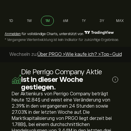
1D
1W
1M
6M
1Y
3Y
MAX
Anmelden
für vollständige Charts, unterstützt von
* Vergangene Wertentwicklung ist kein Indikator für zukünftige Ergebnisse.
Wechseln zu:
Über PRGO >
Wie kaufe ich? >
Top-Guides >
Die Perrigo Company Aktie
ist in dieser Woche
i
gestiegen.
Der Aktienkurs von Perrigo Company beträgt
heute 12.84‎$‎ und weist eine Veränderung von
‎2.39‎% in den vergangenen 24 Stunden sowie
‎27.03‎% in der letzten Woche auf. Die
Marktkapitalisierung von PRGO liegt derzeit bei
1.78B‎$‎, bei einem durchschnittlichen
Handelsvolumen von 3.44M in den letzten drei