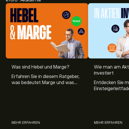
eToro-Akademie
Was sind Hebel und Marge?
Wie man am Akt
investiert
Erfahren Sie in diesem Ratgeber,
was bedeutet Marge und was
Entdecken Sie m
Hebel Trading ist, sowie was ein
Einsteigerleitfad
Hebel bei Aktien bedeutet.
Aktienmarkt inve
Sie, wie die Mär
Trading funktion
MEHR ERFAHREN
MEHR ERFAHREN