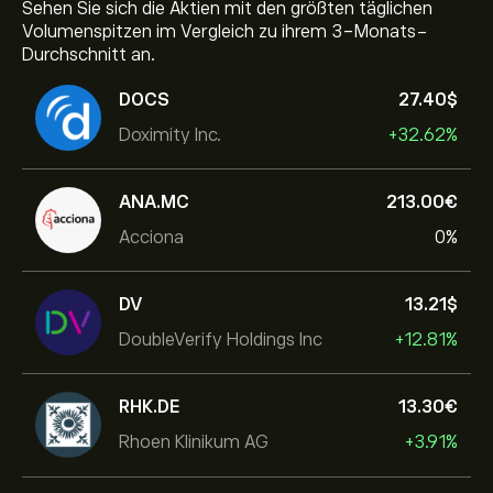
Sehen Sie sich die Aktien mit den größten täglichen
Volumenspitzen im Vergleich zu ihrem 3-Monats-
Durchschnitt an.
DOCS
27.40‎$‎
Doximity Inc.
+32.62%
ANA.MC
213.00‎€‎
Acciona
0%
DV
13.21‎$‎
DoubleVerify Holdings Inc
+12.81%
RHK.DE
13.30‎€‎
Rhoen Klinikum AG
+3.91%