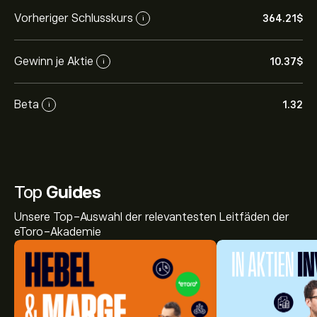
Vorheriger Schlusskurs
364.21‎$‎
i
Gewinn je Aktie
10.37‎$‎
i
Beta
1.32
i
Top
Guides
Unsere Top-Auswahl der relevantesten Leitfäden der
eToro-Akademie