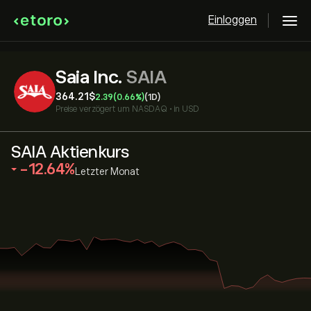
Einloggen
Saia Inc.
SAIA
364.21‎$‎
2.39
(0.66%)
(1D)
Preise verzögert um
NASDAQ
•
in USD
SAIA Aktienkurs
‎-12.64‎
Letzter Monat