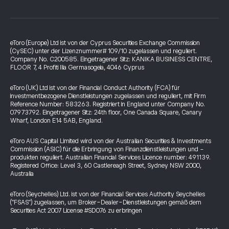
eToro (Europe) Ltd ist von der Cyprus Securities Exchange Commission
(CySEC) unter der Lizenznummer# 109/10 zugelassen und reguliert.
Company No. C200585. Eingetragener Sitz: KANIKA BUSINESS CENTRE,
FLOOR 7, 4 Profiti Ilia Germasogeia, 4046 Cyprus
eToro (UK) Ltd ist von der Financial Conduct Authority (FCA) für
investmentbezogene Dienstleistungen zugelassen und reguliert, mit Firm
Reference Number: 583263. Registriert in England unter Company No.
07973792. Eingetragener Sitz: 24th floor, One Canada Square, Canary
Wharf, London E14 5AB, England.
eToro AUS Capital Limited wird von der Australian Securities & Investments
Commission (ASIC) für die Erbringung von Finanzdienstleistungen und -
produkten reguliert. Australian Financial Services Licence number: 491139.
Registered Office: Level 3, 60 Castlereagh Street, Sydney NSW 2000,
Australia
eToro (Seychelles) Ltd. ist von der Financial Services Authority Seychelles
("FSAS") zugelassen, um Broker-Dealer-Dienstleistungen gemäß dem
Securities Act 2007 License #SD076 zu erbringen