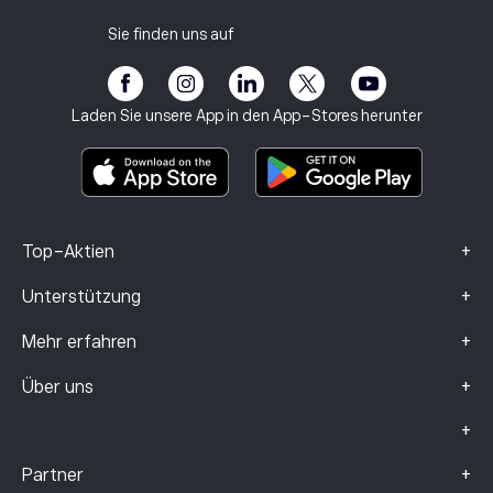
Datenschutzbestimmungen
Steuerbericht
Freunde einladen
Unsere Büros
Schutzbedürftige Kunden
Regulierung
Sie finden uns auf
eToro Akademie
Partnerprogramm
Barrierefreiheit
Risikohinweis
eToro Club
Impressum
Geschäftsbedingungen
Anlageversicherung
Laden Sie unsere App in den App-Stores herunter
Basisinformationsblatt
Smart Portfolios
Beschwerdedaten (FCA-Kunden)
+
Top-Aktien
+
Unterstützung
+
Mehr erfahren
+
Über uns
+
+
Partner