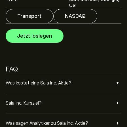
Analysten erstellen Prognosen für Saia Inc. basierend
US
auf Markttrends, Finanzberichten und erwartetem
Wachstum. Hier finden Sie die aktuellen Prognosen für
Transport
NASDAQ
die weitere Kursentwicklung.
Die Marktkapitalisierung von Saia Inc. beträgt 9.72B‎$‎
USD
Jetzt loslegen
Basierend auf den Empfehlungen von 13 Analysten für
SAIA in den letzten 3 Monaten lautet der allgemeine
Konsens: Starker Kauf.
FAQ
+
Was kostet eine Saia Inc. Aktie?
+
Saia Inc. Kursziel?
+
Was sagen Analytiker zu Saia Inc. Aktie?