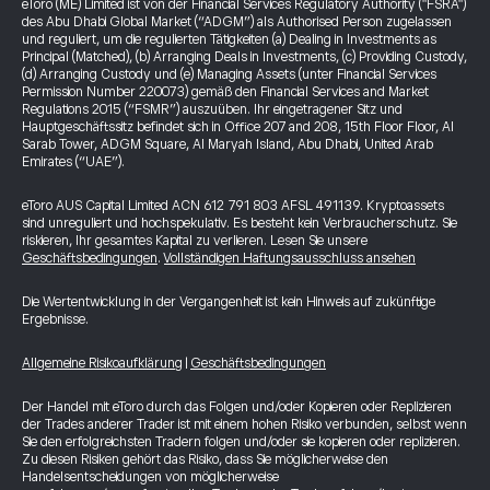
eToro (ME) Limited ist von der Financial Services Regulatory Authority ("FSRA")
des Abu Dhabi Global Market (“ADGM”) als Authorised Person zugelassen
und reguliert, um die regulierten Tätigkeiten (a) Dealing in Investments as
Principal (Matched), (b) Arranging Deals in Investments, (c) Providing Custody,
(d) Arranging Custody und (e) Managing Assets (unter Financial Services
Permission Number 220073) gemäß den Financial Services and Market
Regulations 2015 (“FSMR”) auszuüben. Ihr eingetragener Sitz und
Hauptgeschäftssitz befindet sich in Office 207 and 208, 15th Floor Floor, Al
Sarab Tower, ADGM Square, Al Maryah Island, Abu Dhabi, United Arab
Emirates (“UAE”).
eToro AUS Capital Limited ACN 612 791 803 AFSL 491139. Kryptoassets
sind unreguliert und hochspekulativ. Es besteht kein Verbraucherschutz. Sie
riskieren, Ihr gesamtes Kapital zu verlieren. Lesen Sie unsere
Geschäftsbedingungen
.
Vollständigen Haftungsausschluss ansehen
Die Wertentwicklung in der Vergangenheit ist kein Hinweis auf zukünftige
Ergebnisse.
Allgemeine Risikoaufklärung
|
Geschäftsbedingungen
Der Handel mit eToro durch das Folgen und/oder Kopieren oder Replizieren
der Trades anderer Trader ist mit einem hohen Risiko verbunden, selbst wenn
Sie den erfolgreichsten Tradern folgen und/oder sie kopieren oder replizieren.
Zu diesen Risiken gehört das Risiko, dass Sie möglicherweise den
Handelsentscheidungen von möglicherweise