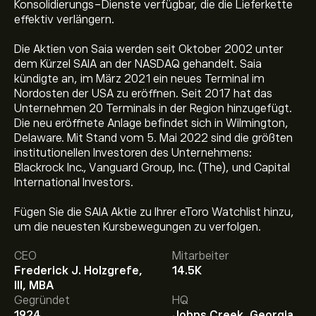
Konsolidierungs-Dienste verfügbar, die die Lieferkette
effektiv verlängern.
Die Aktien von Saia werden seit Oktober 2002 unter
dem Kürzel SAIA an der NASDAQ gehandelt. Saia
kündigte an, im März 2021 ein neues Terminal im
Nordosten der USA zu eröffnen. Seit 2017 hat das
Unternehmen 20 Terminals in der Region hinzugefügt.
Die neu eröffnete Anlage befindet sich in Wilmington,
Delaware. Mit Stand vom 5. Mai 2022 sind die größten
institutionellen Investoren des Unternehmens:
Blackrock Inc., Vanguard Group, Inc. (The), und Capital
International Investors.
Fügen Sie die SAIA Aktie zu Ihrer eToro Watchlist hinzu,
Aktueller SAIA Aktienkurs liegt bei 364.21‎$‎.
um die neuesten Kursbewegungen zu verfolgen.
CEO
Mitarbeiter
Frederick J. Holzgrefe,
14.5K
Das durchschnittliche Kursziel für Saia Inc. liegt bei
III, MBA
364.21‎$‎.
Registrieren Sie sich bei eToro
, um detaillierte
Gegründet
HQ
Analystenprognosen und Kursziele zu erhalten.
1924
Johns Creek, Georgia,