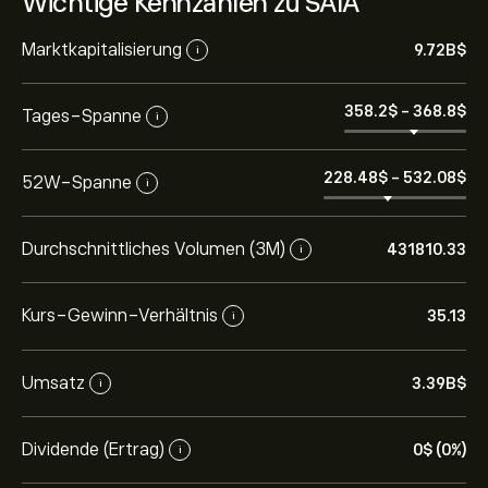
Wichtige Kennzahlen zu SAIA
Marktkapitalisierung
9.72B‎$‎
i
358.2‎$‎
-
368.8‎$‎
Tages-Spanne
i
228.48‎$‎
-
532.08‎$‎
52W-Spanne
i
Durchschnittliches Volumen (3M)
431810.33
i
Kurs-Gewinn-Verhältnis
35.13
i
Umsatz
3.39B‎$‎
i
Dividende (Ertrag)
0‎$‎ (0%)
i