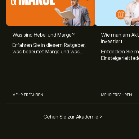
Was sind Hebel und Marge?
Wie man am Akt
investiert
Erfahren Sie in diesem Ratgeber,
was bedeutet Marge und was
Entdecken Sie m
Hebel Trading ist, sowie was ein
Einsteigerleitfad
Hebel bei Aktien bedeutet.
Aktienmarkt inve
Sie, wie die Mär
Trading funktion
MEHR ERFAHREN
MEHR ERFAHREN
Gehen Sie zur Akademie >