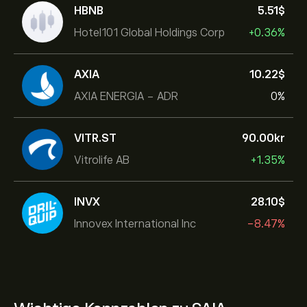
HBNB
5.51‎$‎
Hotel101 Global Holdings Corp
+0.36%
AXIA
10.22‎$‎
AXIA ENERGIA - ADR
0%
VITR.ST
90.00‎kr‎
Vitrolife AB
+1.35%
INVX
28.10‎$‎
Innovex International Inc
-8.47%