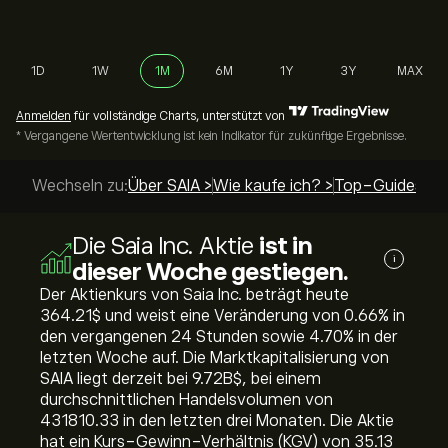
1D
1W
1M
6M
1Y
3Y
MAX
Anmelden
für vollständige Charts, unterstützt von
* Vergangene Wertentwicklung ist kein Indikator für zukünftige Ergebnisse.
Wechseln zu:
Über SAIA >
Wie kaufe ich? >
Top-Guides >
Die Saia Inc. Aktie
ist in
i
dieser Woche gestiegen.
Der Aktienkurs von Saia Inc. beträgt heute
364.21‎$‎ und weist eine Veränderung von ‎0.66‎% in
den vergangenen 24 Stunden sowie ‎4.70‎% in der
letzten Woche auf. Die Marktkapitalisierung von
SAIA liegt derzeit bei 9.72B‎$‎, bei einem
durchschnittlichen Handelsvolumen von
431810.33 in den letzten drei Monaten. Die Aktie
hat ein Kurs-Gewinn-Verhältnis (KGV) von 35.13