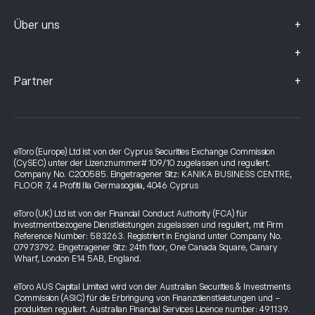
+
Über uns
+
+
Partner
eToro (Europe) Ltd ist von der Cyprus Securities Exchange Commission
(CySEC) unter der Lizenznummer# 109/10 zugelassen und reguliert.
Company No. C200585. Eingetragener Sitz: KANIKA BUSINESS CENTRE,
FLOOR 7, 4 Profiti Ilia Germasogeia, 4046 Cyprus
eToro (UK) Ltd ist von der Financial Conduct Authority (FCA) für
investmentbezogene Dienstleistungen zugelassen und reguliert, mit Firm
Reference Number: 583263. Registriert in England unter Company No.
07973792. Eingetragener Sitz: 24th floor, One Canada Square, Canary
Wharf, London E14 5AB, England.
eToro AUS Capital Limited wird von der Australian Securities & Investments
Commission (ASIC) für die Erbringung von Finanzdienstleistungen und -
produkten reguliert. Australian Financial Services Licence number: 491139.