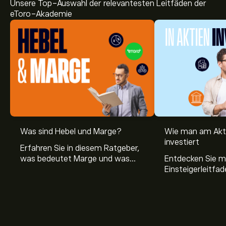
Unsere Top-Auswahl der relevantesten Leitfäden der
eToro-Akademie
Was sind Hebel und Marge?
Wie man am Akt
investiert
Erfahren Sie in diesem Ratgeber,
was bedeutet Marge und was
Entdecken Sie m
Hebel Trading ist, sowie was ein
Einsteigerleitfad
Hebel bei Aktien bedeutet.
Aktienmarkt inve
Sie, wie die Mär
Trading funktion