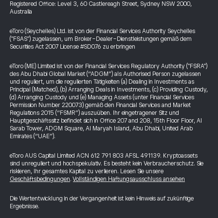
Registered Office: Level 3, 60 Castlereagh Street, Sydney NSW 2000,
Australia
eToro (Seychelles) Ltd. ist von der Financial Services Authority Seychelles
("FSAS") zugelassen, um Broker-Dealer-Dienstleistungen gemäß dem
Securities Act 2007 License #SD076 zu erbringen
eToro (ME) Limited ist von der Financial Services Regulatory Authority ("FSRA")
des Abu Dhabi Global Market (“ADGM”) als Authorised Person zugelassen
und reguliert, um die regulierten Tätigkeiten (a) Dealing in Investments as
Principal (Matched), (b) Arranging Deals in Investments, (c) Providing Custody,
(d) Arranging Custody und (e) Managing Assets (unter Financial Services
Permission Number 220073) gemäß den Financial Services and Market
Regulations 2015 (“FSMR”) auszuüben. Ihr eingetragener Sitz und
Hauptgeschäftssitz befindet sich in Office 207 and 208, 15th Floor Floor, Al
Sarab Tower, ADGM Square, Al Maryah Island, Abu Dhabi, United Arab
Emirates (“UAE”).
eToro AUS Capital Limited ACN 612 791 803 AFSL 491139. Kryptoassets
sind unreguliert und hochspekulativ. Es besteht kein Verbraucherschutz. Sie
riskieren, Ihr gesamtes Kapital zu verlieren. Lesen Sie unsere
Geschäftsbedingungen
.
Vollständigen Haftungsausschluss ansehen
Die Wertentwicklung in der Vergangenheit ist kein Hinweis auf zukünftige
Ergebnisse.