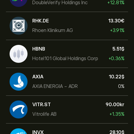
DoubleVerify Holdings Inc
+12.81%
RHK.DE
13.30‎€‎
Rhoen Klinikum AG
+3.91%
HBNB
5.51‎$‎
Hotel101 Global Holdings Corp
+0.36%
AXIA
10.22‎$‎
AXIA ENERGIA - ADR
0%
VITR.ST
90.00‎kr‎
Vitrolife AB
+1.35%
INVX
28.10‎$‎