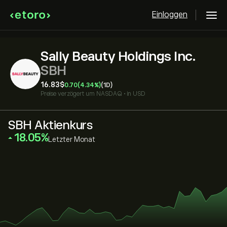
Einloggen
Sally Beauty Holdings Inc.
SBH
16.83‎$‎
0.70
(4.34%)
(1D)
Preise verzögert um
NASDAQ
•
in USD
SBH Aktienkurs
‎18.05‎
Letzter Monat