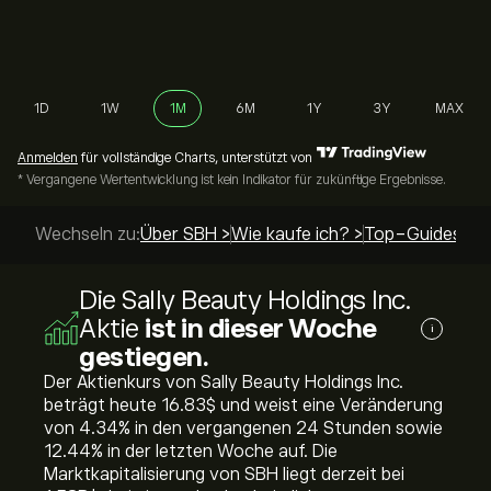
1D
1W
1M
6M
1Y
3Y
MAX
Anmelden
für vollständige Charts, unterstützt von
* Vergangene Wertentwicklung ist kein Indikator für zukünftige Ergebnisse.
Wechseln zu:
Über SBH >
Wie kaufe ich? >
Top-Guides >
Die Sally Beauty Holdings Inc.
Aktie
ist in dieser Woche
i
gestiegen.
Der Aktienkurs von Sally Beauty Holdings Inc.
beträgt heute 16.83‎$‎ und weist eine Veränderung
von ‎4.34‎% in den vergangenen 24 Stunden sowie
‎12.44‎% in der letzten Woche auf. Die
Marktkapitalisierung von SBH liegt derzeit bei