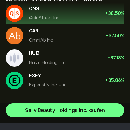
QNST
+
38.50
%
QuinStreet Inc
OABI
+
37.50
%
OmniAb Inc
HUIZ
+
37.18
%
Huize Holding Ltd
EXFY
+
35.86
%
Expensify Inc - A
Sally Beauty Holdings Inc. kaufen
NVIDIA Corporation
Amazon.com Inc
Hilfezentrum
Microsoft