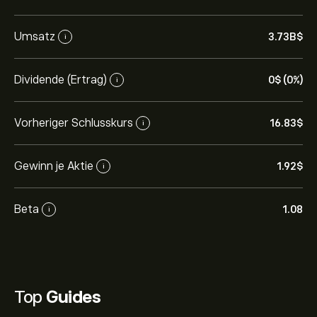
Umsatz
3.73B‎$‎
i
Dividende (Ertrag)
0‎$‎ (0%)
i
Vorheriger Schlusskurs
16.83‎$‎
i
Gewinn je Aktie
1.92‎$‎
i
Beta
1.08
i
Top
Guides