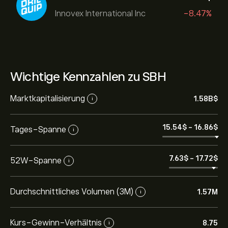
Innovex International Inc
-8.47%
Wichtige Kennzahlen zu SBH
Marktkapitalisierung
1.58B‎$‎
i
15.54‎$‎
-
16.86‎$‎
Tages-Spanne
i
7.63‎$‎
-
17.72‎$‎
52W-Spanne
i
Durchschnittliches Volumen (3M)
1.57M
i
Kurs-Gewinn-Verhältnis
8.75
i