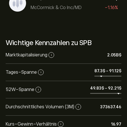
McCormick & Co Inc/MD
-1.16%
Wichtige Kennzahlen zu SPB
Marktkapitalisierung
2.05B‎$‎
i
87.3‎$‎
-
91.12‎$‎
Tages-Spanne
i
49.83‎$‎
-
92.21‎$‎
52W-Spanne
i
Durchschnittliches Volumen (3M)
373637.46
i
Kurs-Gewinn-Verhältnis
16.97
i