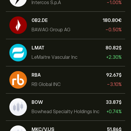
Intercos S.p.A
-1.00%
0B2.DE
180.80‎€‎
BAWAG Group AG
-0.50%
LMAT
80.82‎$‎
LeMaitre Vascular Inc
+2.30%
RBA
92.67‎$‎
RB Global INC
-3.10%
BOW
33.87‎$‎
Bowhead Specialty Holdings Inc
+0.74%
MKC/V.US
51.86‎$‎