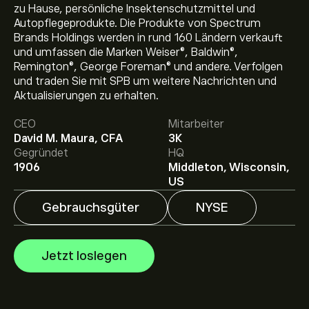
zu Hause, persönliche Insektenschutzmittel und
Autopflegeprodukte. Die Produkte von Spectrum
Brands Holdings werden in rund 160 Ländern verkauft
und umfassen die Marken Weiser®, Baldwin®,
Remington®, George Foreman® und andere. Verfolgen
und traden Sie mit SPB um weitere Nachrichten und
Aktueller SPB Aktienkurs liegt bei 88.26‎$‎.
Aktualisierungen zu erhalten.
CEO
Mitarbeiter
Das durchschnittliche Kursziel für Spectrum Brands
David M. Maura, CFA
3K
Holdings Inc. liegt bei 88.26‎$‎.
Registrieren Sie sich bei
Gegründet
HQ
eToro
, um detaillierte Analystenprognosen und Kursziele
1906
Middleton, Wisconsin,
zu erhalten.
US
Analysten erstellen Prognosen für Spectrum Brands
Gebrauchsgüter
NYSE
Holdings Inc. basierend auf Markttrends,
Finanzberichten und erwartetem Wachstum. Hier
finden Sie die aktuellen Prognosen für die weitere
Jetzt loslegen
Kursentwicklung.
Die Marktkapitalisierung von Spectrum Brands Holdings
Inc. beträgt 2.05B‎$‎ USD