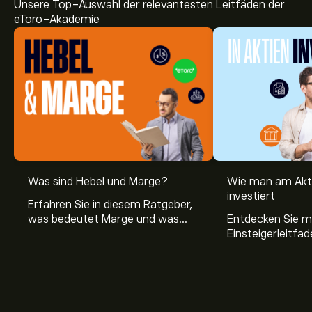
Unsere Top-Auswahl der relevantesten Leitfäden der
eToro-Akademie
Was sind Hebel und Marge?
Wie man am Akt
investiert
Erfahren Sie in diesem Ratgeber,
was bedeutet Marge und was
Entdecken Sie m
Hebel Trading ist, sowie was ein
Einsteigerleitfad
Hebel bei Aktien bedeutet.
Aktienmarkt inve
Sie, wie die Mär
Trading funktion