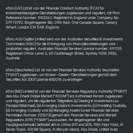
eToro (UK) Ltd ist von der Financial Conduct Authority (FCA) für
investmentbezogene Dienstleistungen zugelassen und reguliert, mit Firm
Reference Number: 583263. Registriert in England unter Company No.
07973792. Eingetragener Sitz: 24th floor, One Canada Square, Canary
Wharf, London E14 5AB, England.
eToro AUS Capital Limited wird von der Australian Securities & Investments
Commission (ASIC) für die Erbringung von Finanzdienstleistungen und -
produkten reguliert. Australian Financial Services Licence number: 491139.
Registered Office: Level 3, 60 Castlereagh Street, Sydney NSW 2000,
Australia
eToro (Seychelles) Ltd. ist von der Financial Services Authority Seychelles
("FSAS") zugelassen, um Broker-Dealer-Dienstleistungen gemäß dem
Securities Act 2007 License #SD076 zu erbringen
eToro (ME) Limited ist von der Financial Services Regulatory Authority ("FSRA")
des Abu Dhabi Global Market (“ADGM”) als Authorised Person zugelassen
und reguliert, um die regulierten Tätigkeiten (a) Dealing in Investments as
Principal (Matched), (b) Arranging Deals in Investments, (c) Providing Custody,
(d) Arranging Custody und (e) Managing Assets (unter Financial Services
Permission Number 220073) gemäß den Financial Services and Market
Regulations 2015 (“FSMR”) auszuüben. Ihr eingetragener Sitz und
Hauptgeschäftssitz befindet sich in Office 207 and 208, 15th Floor Floor, Al
Sarab Tower, ADGM Square, Al Maryah Island, Abu Dhabi, United Arab