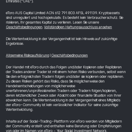
Emirates (“UAE”).
eToro AUS Capital Limited ACN 612 791 803 AFSL 491139. Kryptoassets
sind unreguliert und hochspekulativ. Es besteht kein Verbraucherschutz. Sie
riskieren, Ihr gesamtes Kapital zu verlieren. Lesen Sie unsere
Geschäftsbedingungen
.
Vollständigen Haftungsausschluss ansehen
Die Wertentwicklung in der Vergangenheit ist kein Hinweis auf zukünftige
Ergebnisse.
Allgemeine Risikoaufklärung
|
Geschäftsbedingungen
Der Handel mit eToro durch das Folgen und/oder Kopieren oder Replizieren
der Trades anderer Trader ist mit einem hohen Risiko verbunden, selbst wenn
Sie den erfolgreichsten Tradern folgen und/oder sie kopieren oder replizieren.
Zu diesen Risiken gehört das Risiko, dass Sie möglicherweise den
Handelsentscheidungen von möglicherweise
unerfahrenen/unprofessionellen Tradern oder Tradern folgen/kopieren,
deren letztendlicher Zweck oder Absicht oder finanzielle Situation von Ihrer
abweichen kann. Die Wertentwicklung in der Vergangenheit eines Mitglieds
der eToro-Community ist kein verlässlicher Indikator für seine zukünftige
Wertentwicklung.
Inhalte auf der Social-Trading-Plattform von eToro werden von Mitgliedern
der Community erstellt und enthalten keine Beratung oder Empfehlungen
von oder im Namen von eToro - Your Social Investment Network.