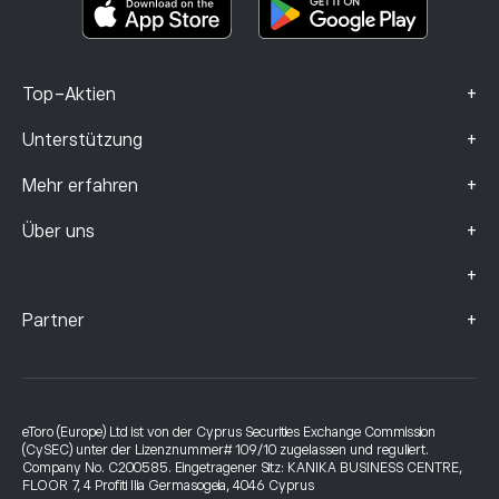
Beschwerdedaten (FCA-Kunden)
+
Top-Aktien
+
Unterstützung
+
Mehr erfahren
+
Über uns
+
+
Partner
eToro (Europe) Ltd ist von der Cyprus Securities Exchange Commission
(CySEC) unter der Lizenznummer# 109/10 zugelassen und reguliert.
Company No. C200585. Eingetragener Sitz: KANIKA BUSINESS CENTRE,
FLOOR 7, 4 Profiti Ilia Germasogeia, 4046 Cyprus