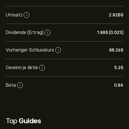
Umsatz
2.82B‎$‎
i
Dividende (Ertrag)
1.88‎$‎ (0.02%)
i
Vorheriger Schlusskurs
88.26‎$‎
i
Gewinn je Aktie
5.2‎$‎
i
Beta
0.84
i
Top
Guides