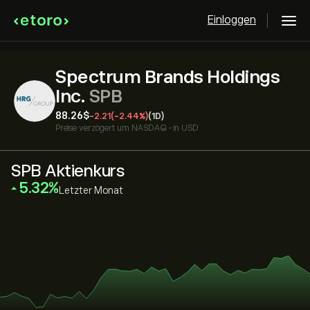
Einloggen
Spectrum Brands Holdings
Inc.
SPB
88.26‎$‎
-2.21
(-2.44%)
(1D)
Preise verzögert um
NASDAQ
•
in USD
SPB Aktienkurs
‎5.32‎
Letzter Monat