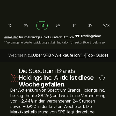
1D
1W
1M
6M
1Y
3Y
MAX
Anmelden
für vollständige Charts, unterstützt von
* Vergangene Wertentwicklung ist kein Indikator für zukünftige Ergebnisse.
Wechseln zu:
Über SPB >
Wie kaufe ich? >
Top-Guides >
Die Spectrum Brands
Holdings Inc. Aktie
ist diese
i
Woche gefallen.
Der Aktienkurs von Spectrum Brands Holdings Inc.
beträgt heute 88.26‎$‎ und weist eine Veränderung
von ‎-2.44‎% in den vergangenen 24 Stunden
sowie ‎-0.92‎% in der letzten Woche auf. Die
Marktkapitalisierung von SPB liegt derzeit bei