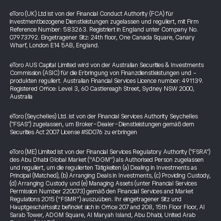
eToro (UK) Ltd ist von der Financial Conduct Authority (FCA) für
investmentbezogene Dienstleistungen zugelassen und reguliert, mit Firm
Reference Number: 583263. Registriert in England unter Company No.
07973792. Eingetragener Sitz: 24th floor, One Canada Square, Canary
Wharf, London E14 5AB, England.
eToro AUS Capital Limited wird von der Australian Securities & Investments
Commission (ASIC) für die Erbringung von Finanzdienstleistungen und -
produkten reguliert. Australian Financial Services Licence number: 491139.
Registered Office: Level 3, 60 Castlereagh Street, Sydney NSW 2000,
Australia
eToro (Seychelles) Ltd. ist von der Financial Services Authority Seychelles
("FSAS") zugelassen, um Broker-Dealer-Dienstleistungen gemäß dem
Securities Act 2007 License #SD076 zu erbringen
eToro (ME) Limited ist von der Financial Services Regulatory Authority ("FSRA")
des Abu Dhabi Global Market (“ADGM”) als Authorised Person zugelassen
und reguliert, um die regulierten Tätigkeiten (a) Dealing in Investments as
Principal (Matched), (b) Arranging Deals in Investments, (c) Providing Custody,
(d) Arranging Custody und (e) Managing Assets (unter Financial Services
Permission Number 220073) gemäß den Financial Services and Market
Regulations 2015 (“FSMR”) auszuüben. Ihr eingetragener Sitz und
Hauptgeschäftssitz befindet sich in Office 207 and 208, 15th Floor Floor, Al
Sarab Tower, ADGM Square, Al Maryah Island, Abu Dhabi, United Arab