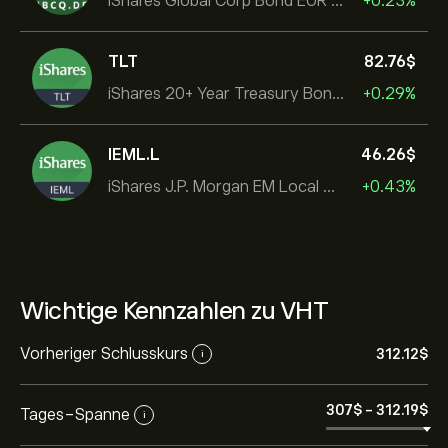
iShares Global Corp Bond EUR Hedged UCITS ETF Dist
+0.23%
TLT
82.76‎$‎
iShares 20+ Year Treasury Bond ETF
+0.29%
IEML.L
46.26‎$‎
iShares J.P. Morgan EM Local Govt Bond UCITS ETF
+0.43%
Wichtige Kennzahlen zu VHT
Vorheriger Schlusskurs
312.12‎$‎
i
307‎$‎
-
312.19‎$‎
Tages-Spanne
i