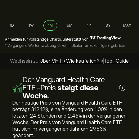
1D
1W
1M
6M
1Y
3Y
MAX
Anmelden
für vollständige Charts, unterstützt von
* Vergangene Wertentwicklung ist kein Indikator für zukünftige Ergebnisse.
Wechseln zu:
Über VHT >
Wie kaufe ich? >
Top-Guides >
Der Vanguard Health Care
ETF-Preis
steigt diese
i
Woche.
Der heutige Preis von Vanguard Health Care ETF
beträgt 312.12‎$‎, eine Änderung von ‎1.00‎% in den
letzten 24 Stunden und ‎2.46‎% in der vergangenen
Woche. Der Preis von Vanguard Health Care ETF
hat sich im vergangenen Jahr um ‎29.63‎%
geändert.