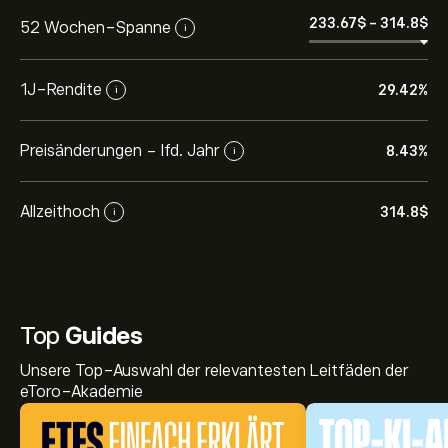
233.67‎$‎
-
314.8‎$‎
52 Wochen-Spanne
i
1J-Rendite
29.42%
i
Preisänderungen - lfd. Jahr
8.43%
i
Allzeithoch
314.8‎$‎
i
Top
Guides
Unsere Top-Auswahl der relevantesten Leitfäden der
eToro-Akademie