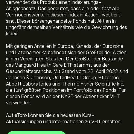
verwendet das Produkt einen Indexierungs-
Anlageansatz. Das bedeutet, dass alle oder fast alle
Vermögenswerte in diesem Index in Aktien investiert
sind. Dieser börsengehandelte Fonds hält Aktien in
ungefähr demselben Verhältnis wie die Gewichtung des
Index.
Mit geringen Anteilen in Europa, Kanada, der Eurozone
und Lateinamerika befindet sich der Großteil der Aktien
in den Vereinigten Staaten. Der Großteil der Bestände
des Vanguard Health Care ETF stammt aus der
Der aktuelle Preis von VHT beträgt 312.12‎$‎ USD
Gesundheitsbranche. Mit Stand vom 22. April 2022 sind
Johnson & Johnson, UnitedHealth Group, Pfizer Inc.,
Abbott Laboratories und Thermo Fisher Scientific Inc.
die fünf größten Positionen im Portfolio des Fonds. Für
Allzeithoch von Vanguard Health Care ETF liegt bei
diesen Fonds wird an der NYSE der Aktienticker VHT
314.80‎$‎ USD
verwendet.
Auf eToro können Sie die neuesten Kurs-
Wählen Sie den Zeitrahmen „1T“ oder „1W“ auf dem
Aktualisierungen und Informationen zu VHT erhalten.
eToro Chart und verkleinern Sie ihn, um die historischen
Preisbewegungen von Vanguard Health Care ETF zu