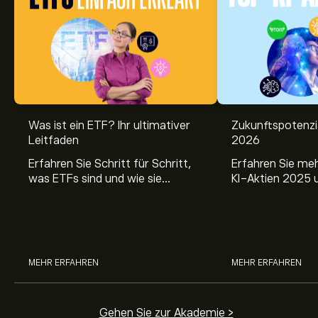
Was ist ein ETF? Ihr ultimativer
Zukunftspotenzi
Leitfaden
2026
Erfahren Sie Schritt für Schritt,
Erfahren Sie me
was ETFs sind und wie sie
KI-Aktien 2025 
funktionieren. Verstehen Sie ihre
Sie fundierte Einb
Vorteile, die Risiken und vor allem
zukunftsweisend
ihre langfristigen Chancen.
und deren Potenzi
Portfolio.
MEHR ERFAHREN
MEHR ERFAHREN
Gehen Sie zur Akademie >