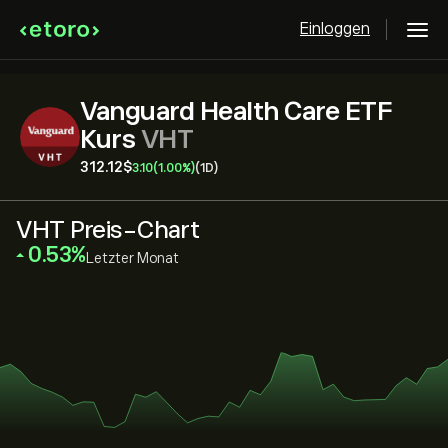
Einloggen
Vanguard Health Care ETF
Kurs
VHT
312.12‎$‎
3.10
(1.00%)
(1D)
VHT Preis-Chart
‎0.53‎
Letzter Monat