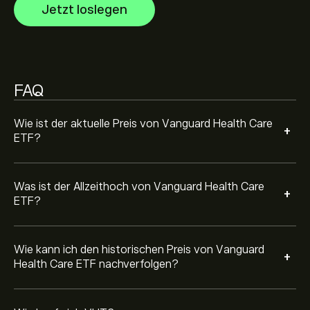
Jetzt loslegen
sehen. Der Preis von Vanguard Health Care ETF
Um VHT zu kaufen, besuchen Sie die Seite „Vanguard
bewegte sich im letzten Jahr in einer Handelsspanne
Health Care ETF (VHT)“ auf auf der eToro Website.
von 71.34‎$‎.
Sobald Sie ein Konto erstellt und Geld eingezahlt haben,
klicken Sie auf die Schaltfläche „Trade“ und
entscheiden Sie, wie viel Vanguard Health Care ETF Sie
FAQ
kaufen möchten. Sie können auch einen Auftrag
erteilen, der VHT künftig zu einem bestimmten Preis
kauft.
Wie ist der aktuelle Preis von Vanguard Health Care
+
ETF?
Was ist der Allzeithoch von Vanguard Health Care
+
ETF?
Wie kann ich den historischen Preis von Vanguard
+
Health Care ETF nachverfolgen?