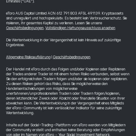
Emirates (“UAE”).
eToro AUS Capital Limited ACN 612 791 803 AFSL 491139. Kryptoassets
sind unreguliert und hochspekulativ. Es besteht kein Verbraucherschutz. Sie
riskieren, Ihr gesamtes Kapital zu verlieren. Lesen Sie unsere
Geschäftsbedingungen
.
Vollständigen Haftungsausschluss ansehen
Die Wertentwicklung in der Vergangenheit ist kein Hinweis auf zukünftige
Ergebnisse.
Allgemeine Risikoaufklärung
|
Geschäftsbedingungen
Der Handel mit eToro durch das Folgen und/oder Kopieren oder Replizieren
der Trades anderer Trader ist mit einem hohen Risiko verbunden, selbst wenn
Sie den erfolgreichsten Tradern folgen und/oder sie kopieren oder replizieren.
Zu diesen Risiken gehört das Risiko, dass Sie möglicherweise den
Handelsentscheidungen von möglicherweise
unerfahrenen/unprofessionellen Tradern oder Tradern folgen/kopieren,
deren letztendlicher Zweck oder Absicht oder finanzielle Situation von Ihrer
abweichen kann. Die Wertentwicklung in der Vergangenheit eines Mitglieds
der eToro-Community ist kein verlässlicher Indikator für seine zukünftige
Wertentwicklung.
Inhalte auf der Social-Trading-Plattform von eToro werden von Mitgliedern
der Community erstellt und enthalten keine Beratung oder Empfehlungen
von oder im Namen von eToro - Your Social Investment Network.