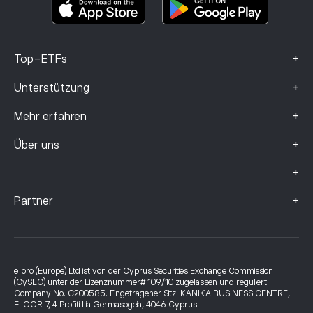
Beschwerdedaten (FCA-Kunden)
+
Top-ETFs
+
Unterstützung
+
Mehr erfahren
+
Über uns
+
+
Partner
eToro (Europe) Ltd ist von der Cyprus Securities Exchange Commission
(CySEC) unter der Lizenznummer# 109/10 zugelassen und reguliert.
Company No. C200585. Eingetragener Sitz: KANIKA BUSINESS CENTRE,
FLOOR 7, 4 Profiti Ilia Germasogeia, 4046 Cyprus