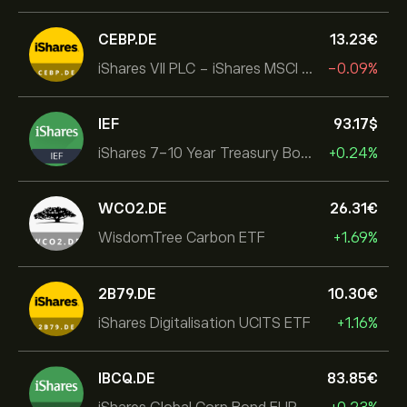
CEBP.DE
13.23‎€‎
iShares VII PLC - iShares MSCI EMU USD Hedged UCITS ETF
-0.09%
IEF
93.17‎$‎
iShares 7-10 Year Treasury Bond ETF
+0.24%
WCO2.DE
26.31‎€‎
WisdomTree Carbon ETF
+1.69%
2B79.DE
10.30‎€‎
iShares Digitalisation UCITS ETF
+1.16%
IBCQ.DE
83.85‎€‎