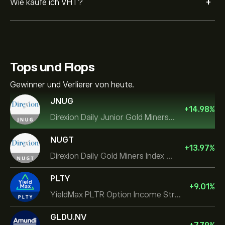
+
Wie kaufe ich VHT?
Tops und Flops
Gewinner und Verlierer von heute.
JNUG
+
14.98
%
Direxion Daily Junior Gold Miners Index Bull 2X ETF
NUGT
+
13.97
%
Direxion Daily Gold Miners Index Bull 2X ETF
PLTY
+
9.01
%
YieldMax PLTR Option Income Strategy ETF
GLDU.NV