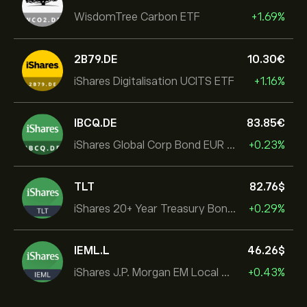
WisdomTree Carbon ETF
+1.69%
2B79.DE
10.30‎€‎
iShares Digitalisation UCITS ETF
+1.16%
IBCQ.DE
83.85‎€‎
iShares Global Corp Bond EUR Hedged UCITS ETF Dist
+0.23%
TLT
82.76‎$‎
iShares 20+ Year Treasury Bond ETF
+0.29%
IEML.L
46.26‎$‎
iShares J.P. Morgan EM Local Govt Bond UCITS ETF
+0.43%