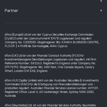
+
+
Partner
eToro (Europe) Ltd ist von der Cyprus Securities Exchange Commission
(CySEC) unter der Lizenznummer# 109/10 zugelassen und reguliert.
Company No. C200585. Eingetragener Sitz: KANIKA BUSINESS CENTRE,
FLOOR 7, 4 Profiti Ilia Germasogeia, 4046 Cyprus
eToro (UK) Ltd ist von der Financial Conduct Authority (FCA) für
investmentbezogene Dienstleistungen zugelassen und reguliert, mit Firm
Reference Number: 583263. Registriert in England unter Company No.
07973792. Eingetragener Sitz: 24th floor, One Canada Square, Canary
Wharf, London E14 5AB, England.
eToro AUS Capital Limited wird von der Australian Securities & Investments
Commission (ASIC) für die Erbringung von Finanzdienstleistungen und -
produkten reguliert. Australian Financial Services Licence number: 491139.
Registered Office: Level 3, 60 Castlereagh Street, Sydney NSW 2000,
Australia
eToro (Seychelles) Ltd. ist von der Financial Services Authority Seychelles