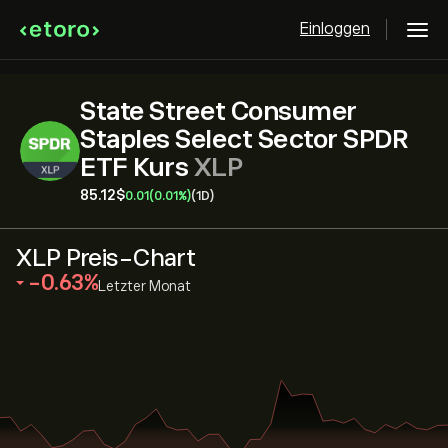
Einloggen
State Street Consumer
Staples Select Sector SPDR
ETF Kurs
XLP
85.12‎$‎
0.01
(0.01%)
(1D)
XLP Preis-Chart
‎-0.63‎
Letzter Monat