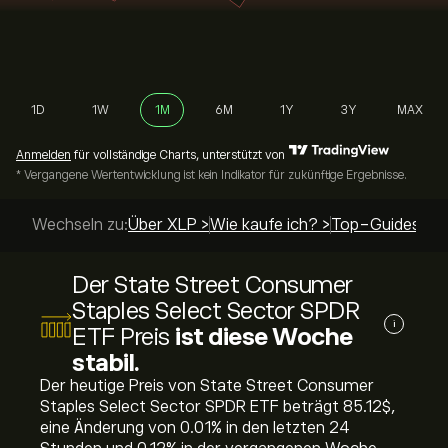
1D
1W
1M
6M
1Y
3Y
MAX
Anmelden
für vollständige Charts, unterstützt von
* Vergangene Wertentwicklung ist kein Indikator für zukünftige Ergebnisse.
Wechseln zu:
Über XLP >
Wie kaufe ich? >
Top-Guides >
Der State Street Consumer
Staples Select Sector SPDR
i
ETF Preis
ist diese Woche
stabil.
Der heutige Preis von State Street Consumer
Staples Select Sector SPDR ETF beträgt 85.12‎$‎,
eine Änderung von ‎0.01‎% in den letzten 24