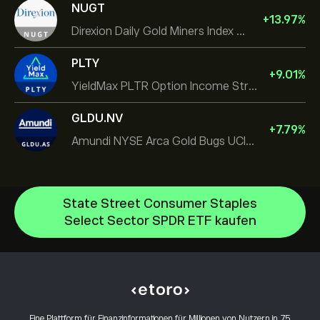
NUGT
+
13.97
%
Direxion Daily Gold Miners Index Bull 2X ETF
PLTY
+
9.01
%
YieldMax PLTR Option Income Strategy ETF
GLDU.NV
+
7.79
%
Amundi NYSE Arca Gold Bugs UCITS ETF Dist
State Street Consumer Staples
Select Sector SPDR ETF kaufen
iShares TIPS 0-5 UCITS ETF
Invesco S&P 500 Equal Weight ETF
Hilfezentrum
iShares $ Treasury Bond 0-1yr UCITS ETF
Einzahlungen
Wie funktioniert CopyTrading
SS SPDR S&P 500 UCITS ETF
Auszahlungen
Verantwortungsbewusstes Trading
VanEck Semiconductor UCITS ETF
Warum eToro wählen
Konto eröffnen
Eine Plattform für Finanzinformationen für Millionen von Nutzern in 75