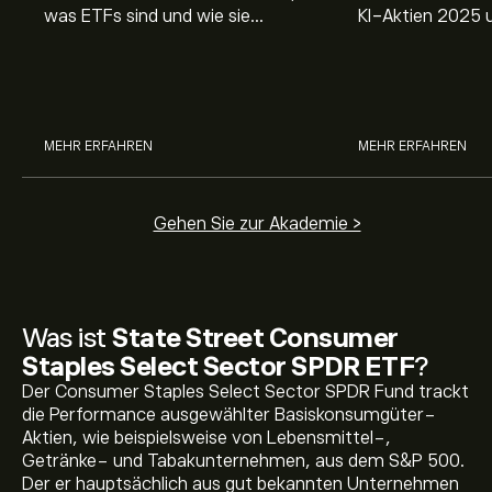
was ETFs sind und wie sie
KI-Aktien 2025 
funktionieren. Verstehen Sie ihre
Sie fundierte Einb
Vorteile, die Risiken und vor allem
zukunftsweisend
ihre langfristigen Chancen.
und deren Potenzi
Portfolio.
MEHR ERFAHREN
MEHR ERFAHREN
Gehen Sie zur Akademie >
Was ist
State Street Consumer
Staples Select Sector SPDR ETF
?
Der Consumer Staples Select Sector SPDR Fund trackt
die Performance ausgewählter Basiskonsumgüter-
Der aktuelle Preis von XLP beträgt 85.12‎$‎ USD
Aktien, wie beispielsweise von Lebensmittel-,
Getränke- und Tabakunternehmen, aus dem S&P 500.
Der er hauptsächlich aus gut bekannten Unternehmen