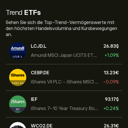
Trend
ETFs
Sehen Sie sich die Top-Trend-Vermögenswerte mit
den höchsten Handelsvolumina und Kursbewegungen
an.
LCJD.L
26.83‎$‎
Amundi MSCI Japan UCITS ETF Acc
+1.09%
CEBP.DE
13.23‎€‎
iShares VII PLC - iShares MSCI EMU USD Hedged UCITS ETF
-0.09%
IEF
93.17‎$‎
iShares 7-10 Year Treasury Bond ETF
+0.24%
WCO2.DE
26.31‎€‎