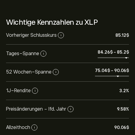
Wichtige Kennzahlen zu XLP
Vorheriger Schlusskurs
85.12‎$‎
i
84.26‎$‎
-
85.2‎$‎
Tages-Spanne
i
75.04‎$‎
-
90.06‎$‎
52 Wochen-Spanne
i
1J-Rendite
3.2%
i
Preisänderungen - lfd. Jahr
9.58%
i
Allzeithoch
90.06‎$‎
i