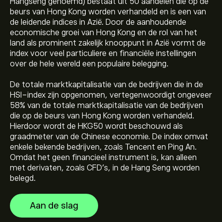
Hangseng genoemd) bestaat uit 50 aandelen die op de
beurs van Hong Kong worden verhandeld en is een van
de leidende indices in Azië. Door de aanhoudende
economische groei van Hong Kong en de rol van het
land als prominent zakelijk knooppunt in Azië vormt de
index voor veel particuliere en financiële instellingen
over de hele wereld een populaire belegging.
De huidige prijs van HKG50 is 25,785.10‎$‎
De totale marktkapitalisatie van de bedrijven die in de
HSI-index zijn opgenomen, vertegenwoordigt ongeveer
58% van de totale marktkapitalisatie van de bedrijven
De recordhoogte van HKG50 Index is 33,485.00‎$‎
die op de beurs van Hong Kong worden verhandeld.
Hierdoor wordt de HKG50 wordt beschouwd als
graadmeter van de Chinese economie. De index omvat
enkele bekende bedrijven, zoals Tencent en Ping An.
Selecteer het "1D" of "1W" tijdsbestek op de eToro
Omdat het geen financieel instrument is, kan alleen
grafiek en zoom uit om de historische prijsbewegingen
met derivaten, zoals CFD's, in de Hang Seng worden
te zien van HKG50 Index. De prijs van HKG50 Index lag
belegd.
het afgelopen jaar tussen 844.20‎$‎
Als je HKG50 wilt kopen, ga je naar de pagina "HKG50
Index (HKG50)" op de eToro-website. Zodra je een
Aan de slag
account hebt aangemaakt en geld hebt gestort, klik je