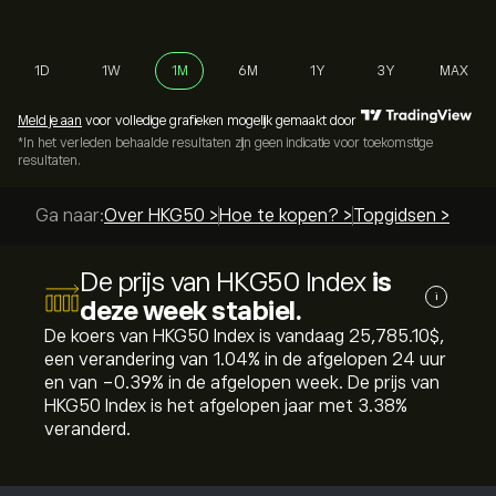
1D
1W
1M
6M
1Y
3Y
MAX
Meld je aan
voor volledige grafieken mogelijk gemaakt door
*In het verleden behaalde resultaten zijn geen indicatie voor toekomstige
resultaten.
Ga naar:
Over HKG50 >
Hoe te kopen? >
Topgidsen >
De prijs van HKG50 Index
is
i
deze week stabiel.
De koers van HKG50 Index is vandaag 25,785.10‎$‎,
een verandering van ‎1.04‎% in de afgelopen 24 uur
en van ‎-0.39‎% in de afgelopen week. De prijs van
HKG50 Index is het afgelopen jaar met ‎3.38‎%
veranderd.