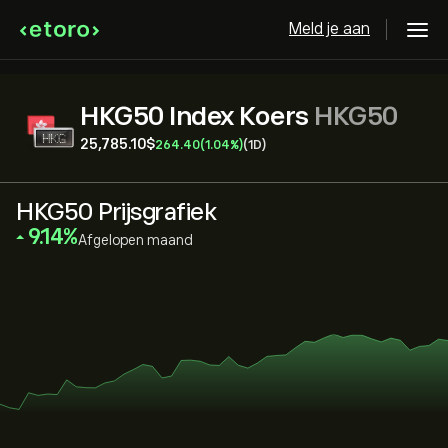
Meld je aan
HKG50 Index Koers
HKG50
25,785.10‎$‎
264.40
(1.04%)
(1D)
HKG50 Prijsgrafiek
‎9.14‎
Afgelopen maand