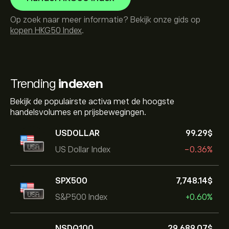
Op zoek naar meer informatie? Bekijk onze gids op
kopen HKG50 Index
.
Trending
indexen
Bekijk de populairste activa met de hoogste
handelsvolumes en prijsbewegingen.
USDOLLAR
99.29‎$‎
US Dollar Index
-0.36%
SPX500
7,748.14‎$‎
S&P500 Index
+0.60%
NSDQ100
29,689.07‎$‎