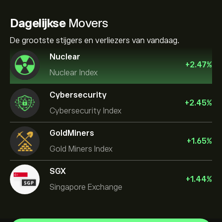
Dagelijkse
Movers
De grootste stijgers en verliezers van vandaag.
Nuclear
+
2.47
%
Nuclear Index
Cybersecurity
+
2.45
%
Cybersecurity Index
GoldMiners
+
1.65
%
Gold Miners Index
SGX
+
1.44
%
Singapore Exchange