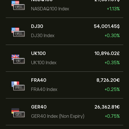
NASDAQ100 Index
+1.13%
DJ30
54,001.45‎$‎
DJ30 Index
+0.30%
UK100
10,896.02‎£‎
UK100 Index
+0.35%
FRA40
8,726.20‎€‎
FRA40 Index
+0.25%
GER40
26,362.81‎€‎
GER40 Index (Non Expiry)
+0.75%