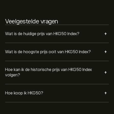
op de knop ‘Handelen’ en bepaal je hoeveel HKG50
Index je wilt kopen. Je kunt ook een order plaatsen
waarbij HKG50 in de toekomst tegen een specifieke
prijs wordt gekocht.
Veelgestelde vragen
+
Wat is de huidige prijs van HKG50 Index?
+
Wat is de hoogste prijs ooit van HKG50 Index?
Hoe kan ik de historische prijs van HKG50 Index
+
volgen?
+
Hoe koop ik HKG50?