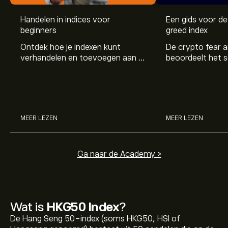
Handelen in indices voor
Een gids voor de
beginners
greed index
Ontdek hoe je indexen kunt
De crypto fear a
verhandelen en toevoegen aan je
beoordeelt het 
beleggingsportefeuille met onze
cryptomarkt. Lee
handige gids.
en wat het voor
betekent.
MEER LEZEN
MEER LEZEN
Ga naar de Academy >
Wat is
HKG50 Index
?
De Hang Seng 50-index (soms HKG50, HSI of