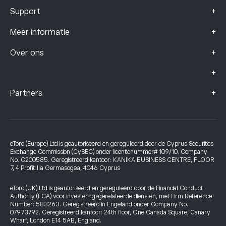
+
Support
+
Meer informatie
+
Over ons
+
+
Partners
eToro (Europe) Ltd is geautoriseerd en gereguleerd door de Cyprus Securities
Exchange Commission (CySEC) onder licentienummer# 109/10. Company
No. C200585. Geregistreerd kantoor: KANIKA BUSINESS CENTRE, FLOOR
7, 4 Profiti Ilia Germasogeia, 4046 Cyprus
eToro (UK) Ltd is geautoriseerd en gereguleerd door de Financial Conduct
Authority (FCA) voor investeringsgerelateerde diensten, met Firm Reference
Number: 583263. Geregistreerd in Engeland onder Company No.
07973792. Geregistreerd kantoor: 24th floor, One Canada Square, Canary
Wharf, London E14 5AB, England.