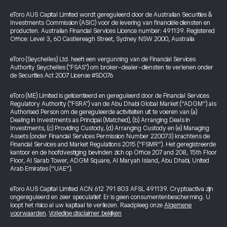
eToro AUS Capital Limited wordt gereguleerd door de Australian Securities &
Investments Commission (ASIC) voor de levering van financiële diensten en
producten. Australian Financial Services Licence number: 491139. Registered
Office: Level 3, 60 Castlereagh Street, Sydney NSW 2000, Australia
eToro (Seychelles) Ltd. heeft een vergunning van de Financial Services
Authority Seychelles ("FSAS") om broker-dealer-diensten te verlenen onder
de Securities Act 2007 License #SD076
eToro (ME) Limited is gelicentieerd en gereguleerd door de Financial Services
Regulatory Authority ("FSRA") van de Abu Dhabi Global Market (“ADGM”) als
Authorised Person om de gereguleerde activiteiten uit te voeren van (a)
Dealing in Investments as Principal (Matched), (b) Arranging Deals in
Investments, (c) Providing Custody, (d) Arranging Custody en (e) Managing
Assets (onder Financial Services Permission Number 220073) krachtens de
Financial Services and Market Regulations 2015 (“FSMR”). Het geregistreerde
kantoor en de hoofdvestiging bevinden zich op Office 207 and 208, 15th Floor
Floor, Al Sarab Tower, ADGM Square, Al Maryah Island, Abu Dhabi, United
Arab Emirates (“UAE”).
eToro AUS Capital Limited ACN 612 791 803 AFSL 491139. Cryptoactiva zijn
ongereguleerd en zeer speculatief. Er is geen consumentenbescherming. U
loopt het risico al uw kapitaal te verliezen. Raadpleeg onze
Algemene
voorwaarden
.
Volledige disclaimer bekijken