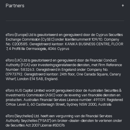
+
Partners
eToro (Europe) Ltd is geautoriseerd en gereguleerd door de Cyprus Securities
Exchange Commission (CySEC) onder licentienummer# 109/10. Company
No. C200585. Geregistreerd kantoor: KANIKA BUSINESS CENTRE, FLOOR
7, 4 Profiti Ilia Germasogeia, 4046 Cyprus
eToro (UK) Ltd is geautoriseerd en gereguleerd door de Financial Conduct
Authority (FCA) voor investeringsgerelateerde diensten, met Firm Reference
Number: 583263. Geregistreerd in Engeland onder Company No.
07973792. Geregistreerd kantoor: 24th floor, One Canada Square, Canary
Wharf, London E14 5AB, England.
eToro AUS Capital Limited wordt gereguleerd door de Australian Securities &
Investments Commission (ASIC) voor de levering van financiële diensten en
producten. Australian Financial Services Licence number: 491139. Registered
Office: Level 3, 60 Castlereagh Street, Sydney NSW 2000, Australia
eToro (Seychelles) Ltd. heeft een vergunning van de Financial Services
Authority Seychelles ("FSAS") om broker-dealer-diensten te verlenen onder
de Securities Act 2007 License #SD076