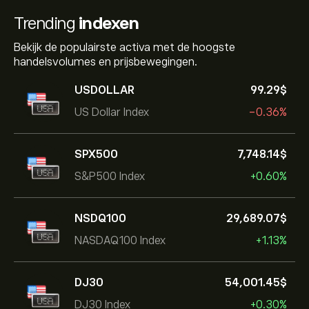
Trending
indexen
Bekijk de populairste activa met de hoogste
handelsvolumes en prijsbewegingen.
USDOLLAR
99.29‎$‎
US Dollar Index
-0.36%
SPX500
7,748.14‎$‎
S&P500 Index
+0.60%
NSDQ100
29,689.07‎$‎
NASDAQ100 Index
+1.13%
DJ30
54,001.45‎$‎
DJ30 Index
+0.30%