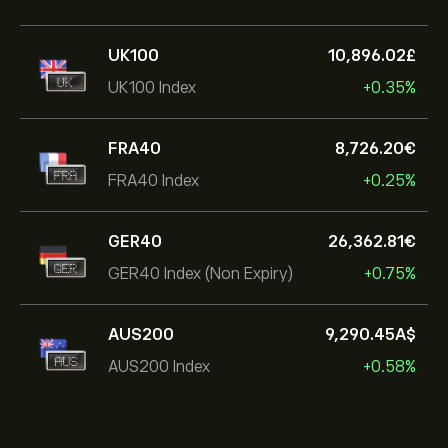
UK100
10,896.02‎£‎
UK100 Index
+0.35%
FRA40
8,726.20‎€‎
FRA40 Index
+0.25%
GER40
26,362.81‎€‎
GER40 Index (Non Expiry)
+0.75%
AUS200
9,290.45‎A$‎
AUS200 Index
+0.58%