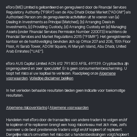
eToro (ME) Limited is gelicentieerd en gereguleerd door de Financial Services
Regulatory Authority ("FSRA") van de Abu Dhabi Global Market (“ADGM”) als
Authorised Person om de gereguleerde activiteiten uit te voeren van (a)
Dealing in Investments as Principal (Matched), (b) Arranging Deals in
Investments, (c) Providing Custody, (d) Arranging Custody en (e) Managing
Assets (onder Financial Services Permission Number 220073) krachtens de
Financial Services and Market Regulations 2015 (“FSMR”). Het geregistreerde
kantoor en de hoofdvestiging bevinden zich op Office 207 and 208, 15th Floor
Floor, Al Sarab Tower, ADGM Square, Al Maryah Island, Abu Dhabi, United
Arab Emirates (“UAE”).
eToro AUS Capital Limited ACN 612 791 803 AFSL 491139. Cryptoactiva zijn
ongereguleerd en zeer speculatief. Er is geen consumentenbescherming. U
loopt het risico al uw kapitaal te verliezen. Raadpleeg onze
Algemene
voorwaarden
.
Volledige disclaimer bekijken
In het verleden behaalde resultaten bieden geen indicatie voor toekomstige
resultaten.
Algemene risicoverklaring
|
Algemene voorwaarden
Handelen met eToro door de transacties van andere traders te volgen en/of
te kopiëren of te repliceren brengt een hoog risiconiveau met zich mee, zelfs
wanneer u de best presterende traders volgt en/of kopieert of repliceert.
Dergelijke risico’s omvatten het risico dat u handelsbeslissingen volgt/kopieert