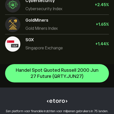
Cybersecurity
+
2.45
%
Cybersecurity Index
GoldMiners
+
1.65
%
Gold Miners Index
SGX
+
1.44
%
Singapore Exchange
Handel Spot Quoted Russell 2000 Jun
US Dollar Index
27 Future (QRTY.JUN27)
S&P500 Index
Helpcentrum
NASDAQ100 Index
Hoe te Storten
Hoe CopyTrading werkt
DJ30 Index
Hoe op te nemen
Verantwoord handelen
UK100 Index
Waarom kiezen voor eToro
Open een account
Wat is hefboomwerking en marge
FRA40 Index
Een platform voor financiële inzichten voor miljoenen gebruikers in 75 landen.
eToro Reviews