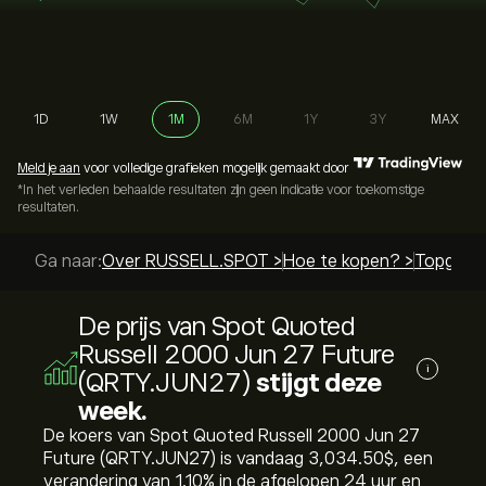
1D
1W
1M
6M
1Y
3Y
MAX
Meld je aan
voor volledige grafieken mogelijk gemaakt door
*In het verleden behaalde resultaten zijn geen indicatie voor toekomstige
resultaten.
Ga naar:
Over RUSSELL.SPOT >
Hoe te kopen? >
Topgidse
De prijs van Spot Quoted
Russell 2000 Jun 27 Future
i
(QRTY.JUN27)
stijgt deze
week.
De koers van Spot Quoted Russell 2000 Jun 27
Future (QRTY.JUN27) is vandaag 3,034.50‎$‎, een
verandering van ‎1.10‎% in de afgelopen 24 uur en