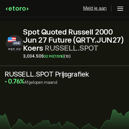
Meld je aan
Spot Quoted Russell 2000
Jun 27 Future (QRTY.JUN27)
Koers
RUSSELL.SPOT
3,034.50‎$‎
32.90
(1.10%)
(1D)
RUSSELL.SPOT Prijsgrafiek
‎0.76‎
Afgelopen maand