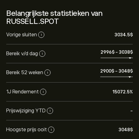
Belangrijkste statistieken van
RUSSELL.SPOT
Vorige sluiten
3034.5‎$‎
i
2996‎$‎
-
3038‎$‎
Bereik v/d dag
i
2900‎$‎
-
3048‎$‎
Bereik 52 weken
i
1J Rendement
15072.5%
i
Prijswijziging YTD
-
i
Hoogste prijs ooit
3048‎$‎
i