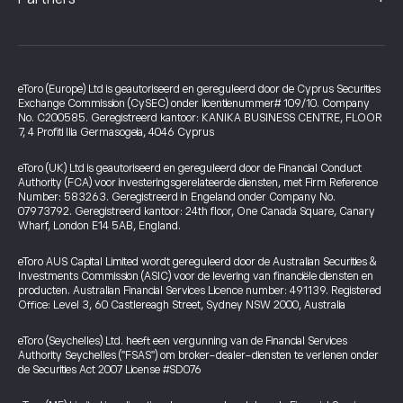
eToro (Europe) Ltd is geautoriseerd en gereguleerd door de Cyprus Securities
Exchange Commission (CySEC) onder licentienummer# 109/10. Company
No. C200585. Geregistreerd kantoor: KANIKA BUSINESS CENTRE, FLOOR
7, 4 Profiti Ilia Germasogeia, 4046 Cyprus
eToro (UK) Ltd is geautoriseerd en gereguleerd door de Financial Conduct
Authority (FCA) voor investeringsgerelateerde diensten, met Firm Reference
Number: 583263. Geregistreerd in Engeland onder Company No.
07973792. Geregistreerd kantoor: 24th floor, One Canada Square, Canary
Wharf, London E14 5AB, England.
eToro AUS Capital Limited wordt gereguleerd door de Australian Securities &
Investments Commission (ASIC) voor de levering van financiële diensten en
producten. Australian Financial Services Licence number: 491139. Registered
Office: Level 3, 60 Castlereagh Street, Sydney NSW 2000, Australia
eToro (Seychelles) Ltd. heeft een vergunning van de Financial Services
Authority Seychelles ("FSAS") om broker-dealer-diensten te verlenen onder
de Securities Act 2007 License #SD076