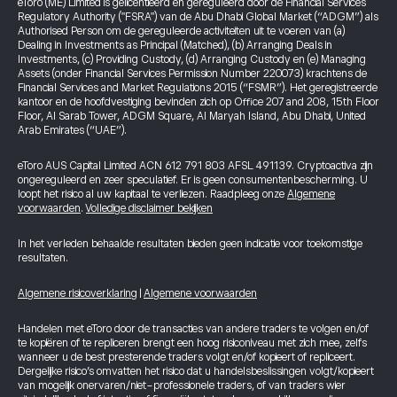
eToro (ME) Limited is gelicentieerd en gereguleerd door de Financial Services
Regulatory Authority ("FSRA") van de Abu Dhabi Global Market (“ADGM”) als
Authorised Person om de gereguleerde activiteiten uit te voeren van (a)
Dealing in Investments as Principal (Matched), (b) Arranging Deals in
Investments, (c) Providing Custody, (d) Arranging Custody en (e) Managing
Assets (onder Financial Services Permission Number 220073) krachtens de
Financial Services and Market Regulations 2015 (“FSMR”). Het geregistreerde
kantoor en de hoofdvestiging bevinden zich op Office 207 and 208, 15th Floor
Floor, Al Sarab Tower, ADGM Square, Al Maryah Island, Abu Dhabi, United
Arab Emirates (“UAE”).
eToro AUS Capital Limited ACN 612 791 803 AFSL 491139. Cryptoactiva zijn
ongereguleerd en zeer speculatief. Er is geen consumentenbescherming. U
loopt het risico al uw kapitaal te verliezen. Raadpleeg onze
Algemene
voorwaarden
.
Volledige disclaimer bekijken
In het verleden behaalde resultaten bieden geen indicatie voor toekomstige
resultaten.
Algemene risicoverklaring
|
Algemene voorwaarden
Handelen met eToro door de transacties van andere traders te volgen en/of
te kopiëren of te repliceren brengt een hoog risiconiveau met zich mee, zelfs
wanneer u de best presterende traders volgt en/of kopieert of repliceert.
Dergelijke risico’s omvatten het risico dat u handelsbeslissingen volgt/kopieert
van mogelijk onervaren/niet-professionele traders, of van traders wier