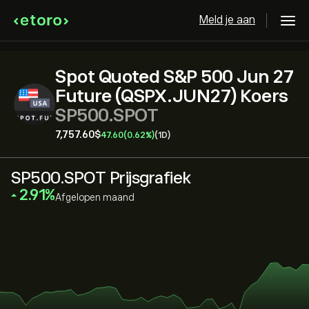
Meld je aan
Spot Quoted S&P 500 Jun 27
Future (QSPX.JUN27) Koers
SP500.SPOT
7,757.60‎$‎
47.60
(0.62%)
(1D)
SP500.SPOT Prijsgrafiek
‎2.91‎
Afgelopen maand