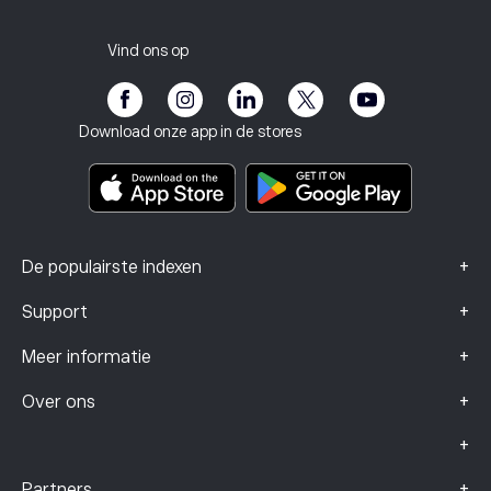
Carrières
Klantenservice
Privacybeleid
Belastingrapport
Nodig een vriend uit
Onze kantoren
Kwetsbaarheid van de klant
Regelgeving
Vind ons op
eToro Academie
Affiliate programma
Toegankelijkheid
Risicomelding
eToro Club
Impressum
Algemene voorwaarden
Beleggingsverzekering
Download onze app in de stores
Documenten met belangrijke informatie
Smart Portfolios
Klachtengegevens (FCA-klanten)
+
De populairste indexen
+
Support
+
Meer informatie
+
Over ons
+
+
Partners