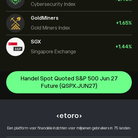
Cybersecurity Index
GoldMiners
+
1.65
%
Gold Miners Index
SGX
+
1.44
%
Singapore Exchange
Handel Spot Quoted S&P 500 Jun 27
US Dollar Index
Future (QSPX.JUN27)
S&P500 Index
Helpcentrum
NASDAQ100 Index
Hoe te Storten
Hoe CopyTrading werkt
DJ30 Index
Hoe op te nemen
Verantwoord handelen
UK100 Index
Waarom kiezen voor eToro
Open een account
Wat is hefboomwerking en marge
FRA40 Index
Een platform voor financiële inzichten voor miljoenen gebruikers in 75 landen.
eToro Reviews
Hoe u uw account kunt verifiëren
Cookiebeleid
Kopen en verkopen uitgelegd