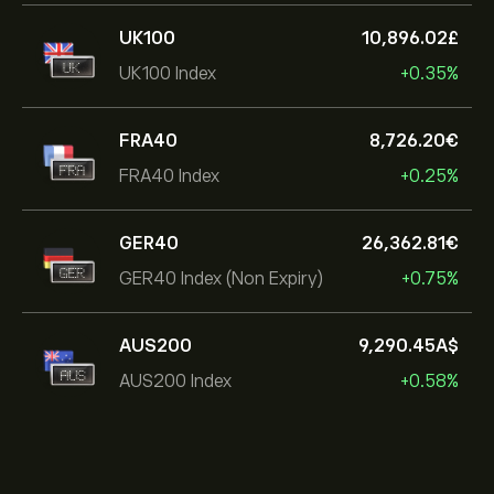
UK100
10,896.02‎£‎
UK100 Index
+0.35%
FRA40
8,726.20‎€‎
FRA40 Index
+0.25%
GER40
26,362.81‎€‎
GER40 Index (Non Expiry)
+0.75%
AUS200
9,290.45‎A$‎
AUS200 Index
+0.58%