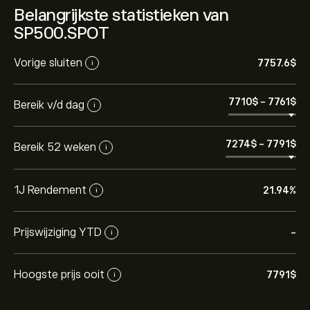
Belangrijkste statistieken van
SP500.SPOT
Vorige sluiten
7757.6‎$‎
i
7710‎$‎
-
7761‎$‎
Bereik v/d dag
i
7274‎$‎
-
7791‎$‎
Bereik 52 weken
i
1J Rendement
21.94%
i
Prijswijziging YTD
-
i
Hoogste prijs ooit
7791‎$‎
i