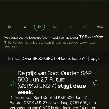
1D
1W
1M
6M
1Y
3Y
MAX
Meld je aan
voor volledige grafieken mogelijk gemaakt door
*In het verleden behaalde resultaten zijn geen indicatie voor toekomstige
resultaten.
Ga naar:
Over SP500.SPOT >
Hoe te kopen? >
Topgidsen 
De prijs van Spot Quoted S&P
500 Jun 27 Future
i
(QSPX.JUN27)
stijgt deze
week.
De koers van Spot Quoted S&P 500 Jun 27
Future (QSPX.JUN27) is vandaag 7,757.60‎$‎, een
verandering van ‎0.62‎% in de afgelopen 24 uur en