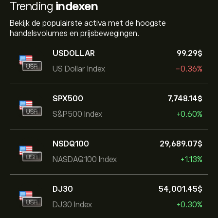
Trending
indexen
Bekijk de populairste activa met de hoogste
handelsvolumes en prijsbewegingen.
USDOLLAR
99.29‎$‎
US Dollar Index
-0.36%
SPX500
7,748.14‎$‎
S&P500 Index
+0.60%
NSDQ100
29,689.07‎$‎
NASDAQ100 Index
+1.13%
DJ30
54,001.45‎$‎
DJ30 Index
+0.30%