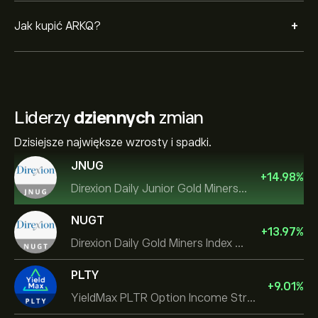
+
Jak kupić ARKQ?
Liderzy
dziennych
zmian
Dzisiejsze największe wzrosty i spadki.
JNUG
+
14.98
%
Direxion Daily Junior Gold Miners Index Bull 2X ETF
NUGT
+
13.97
%
Direxion Daily Gold Miners Index Bull 2X ETF
PLTY
+
9.01
%
YieldMax PLTR Option Income Strategy ETF