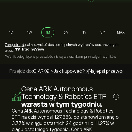
1D
1W
1M
6M
1Y
3Y
MAX
Zarejestruj się
, aby uzyskać dostęp do pełnych wykresów dostarczanych
przez
*Wyniki osiągnięte w przeszłości nie są wskaźnikiem przyszłych wyników
Przejdź do:
O ARKQ >
Jak kupować? >
Najlepsi przewodnic
Cena ARK Autonomous
Technology & Robotics ETF
i
wzrasta w tym tygodniu.
Cena ARK Autonomous Technology & Robotics
ETF na dziś wynosi 127.85‎$‎, co stanowi zmianę o
‎3.77‎% w ciągu ostatnich 24 godzin i o ‎11.27‎% w
ciągu ostatniego tygodnia. Cena ARK