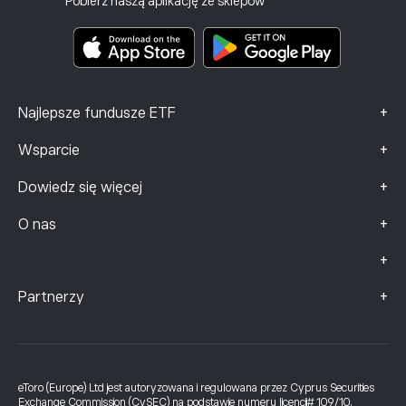
Pobierz naszą aplikację ze sklepów
Dokumenty zawierające kluczowe informacje
Smart Portfolios
Dane dotyczące skarg (klienci FCA)
+
Najlepsze fundusze ETF
+
Wsparcie
+
Dowiedz się więcej
+
O nas
+
+
Partnerzy
eToro (Europe) Ltd jest autoryzowana i regulowana przez Cyprus Securities
Exchange Commission (CySEC) na podstawie numeru licencji# 109/10.