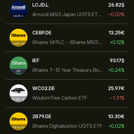
LCJD.L
26.82‎$‎
Amundi MSCI Japan UCITS ETF Acc
-0.02%
CEBP.DE
13.25‎€‎
iShares VII PLC - iShares MSCI EMU USD Hedged UCITS ETF
+0.12%
IEF
93.17‎$‎
iShares 7-10 Year Treasury Bond ETF
+0.24%
WCO2.DE
25.97‎€‎
WisdomTree Carbon ETF
-1.31%
2B79.DE
10.30‎€‎
iShares Digitalisation UCITS ETF
+0.02%