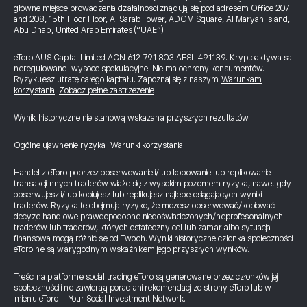
główne miejsce prowadzenia działalności znajdują się pod adresem Office 207
and 208, 15th Floor Floor, Al Sarab Tower, ADGM Square, Al Maryah Island,
Abu Dhabi, United Arab Emirates (“UAE”).
eToro AUS Capital Limited ACN 612 791 803 AFSL 491139. Kryptoaktywa są
nieregulowane i wysoce spekulacyjne. Nie ma ochrony konsumentów.
Ryzykujesz utratę całego kapitału. Zapoznaj się z naszymi
Warunkami
korzystania
.
Zobacz pełne zastrzeżenie
Wyniki historyczne nie stanowią wskazania przyszłych rezultatów.
Ogólne ujawnienie ryzyka
|
Warunki korzystania
Handel z eToro poprzez obserwowanie i/lub kopiowanie lub replikowanie
transakcji innych traderów wiąże się z wysokim poziomem ryzyka, nawet gdy
obserwujesz i/lub kopiujesz lub replikujesz najlepiej osiągających wyniki
traderów. Ryzyka te obejmują ryzyko, że możesz obserwować/kopiować
decyzje handlowe prawdopodobnie niedoświadczonych/nieprofesjonalnych
traderów lub traderów, których ostateczny cel lub zamiar albo sytuacja
finansowa mogą różnić się od Twoich. Wyniki historyczne członka społeczności
eToro nie są wiarygodnym wskaźnikiem jego przyszłych wyników.
Treści na platformie social trading eToro są generowane przez członków jej
społeczności i nie zawierają porad ani rekomendacji ze strony eToro lub w
imieniu eToro - Your Social Investment Network.