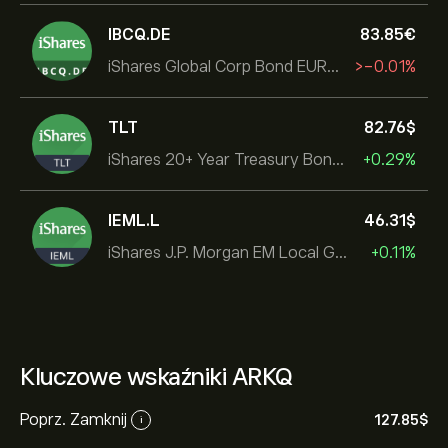
IBCQ.DE
83.85‎€‎
iShares Global Corp Bond EUR Hedged UCITS ETF Dist
‎>-‎0.01%
TLT
82.76‎$‎
iShares 20+ Year Treasury Bond ETF
+0.29%
IEML.L
46.31‎$‎
iShares J.P. Morgan EM Local Govt Bond UCITS ETF
+0.11%
Kluczowe wskaźniki ARKQ
Poprz. Zamknij
127.85‎$‎
i