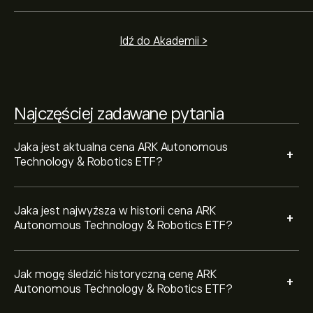
eToro i pomniejsz widok, aby zobaczyć historyczne
ruchy cenowe ARK Autonomous Technology &
Robotics ETF. Cena ARK Autonomous Technology &
Aby kupić ARKQ, odwiedź stronę „ARK Autonomous
Idź do Akademii >
Robotics ETF wahała się w przedziale 28.81‎$‎ w ciągu
Technology & Robotics ETF (ARKQ)” na witrynie eToro.
ostatniego roku.
Po utworzeniu konta i wpłaceniu środków kliknij
przycisk „Handluj” i zdecyduj, ile ARK Autonomous
Technology & Robotics ETF chcesz kupić. Możesz
Najczęściej zadawane pytania
również złożyć zlecenie kupna ARKQ po określonej
cenie w przyszłości.
Jaka jest aktualna cena ARK Autonomous
+
Technology & Robotics ETF?
Jaka jest najwyższa w historii cena ARK
+
Autonomous Technology & Robotics ETF?
Jak mogę śledzić historyczną cenę ARK
+
Autonomous Technology & Robotics ETF?