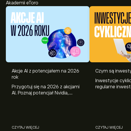
Akademii eToro
Akcje AI z potencjałem na 2026
Czym są inwesty
Obecna cena ARKQ wynosi 127.85‎$‎
rok
Inwestycje cykli
Przygotuj się na 2026 z akcjami
regularne inwes
AI. Poznaj potencjał Nvidia,
wybrane aktywa.
Broadcom, CrowdStrike, Arista
działają i jak je
Najwyższe w historii cena ARK Autonomous
Networks i Amphenol w analizie
Technology & Robotics ETF to 144.34‎$‎
eToro.
Wybierz przedział czasowy „1D” lub „1T” na wykresie
CZYTAJ WIĘCEJ
CZYTAJ WIĘCEJ