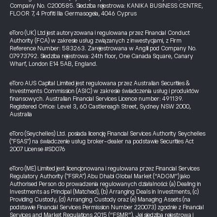
Company No. C200585. Siedziba rejestrowa: KANIKA BUSINESS CENTRE,
FLOOR 7, 4 Profiti Ilia Germasogeia, 4046 Cyprus
eToro (UK) Ltd jest autoryzowana i regulowana przez Financial Conduct
Authority (FCA) w zakresie usług związanych z inwestycjami, z Firm
Reference Number: 583263. Zarejestrowana w Anglii pod Company No.
07973792. Siedziba rejestrowa: 24th floor, One Canada Square, Canary
Wharf, London E14 5AB, England.
eToro AUS Capital Limited jest regulowana przez Australian Securities &
Investments Commission (ASIC) w zakresie świadczenia usług i produktów
finansowych. Australian Financial Services Licence number: 491139.
Registered Office: Level 3, 60 Castlereagh Street, Sydney NSW 2000,
Australia
eToro (Seychelles) Ltd. posiada licencję Financial Services Authority Seychelles
("FSAS") na świadczenie usług broker-dealer na podstawie Securities Act
2007 License #SD076
eToro (ME) Limited jest licencjonowana i regulowana przez Financial Services
Regulatory Authority ("FSRA") Abu Dhabi Global Market (“ADGM”) jako
Authorised Person do prowadzenia regulowanych działalności: (a) Dealing in
Investments as Principal (Matched), (b) Arranging Deals in Investments, (c)
Providing Custody, (d) Arranging Custody oraz (e) Managing Assets (na
podstawie Financial Services Permission Number 220073) zgodnie z Financial
Services and Market Regulations 2015 (“FSMR”). Jej siedziba rejestrowa i