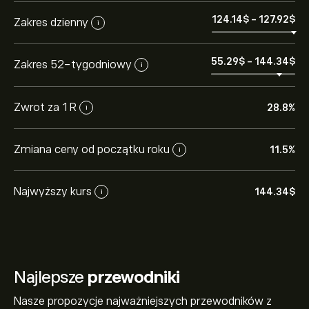
124.14‎$‎
-
127.92‎$‎
Zakres dzienny
i
55.29‎$‎
-
144.34‎$‎
Zakres 52-tygodniowy
i
Zwrot za 1 R
28.8%
i
Zmiana ceny od początku roku
11.5%
i
Najwyższy kurs
144.34‎$‎
i
Najlepsze
przewodniki
Nasze propozycje najważniejszych przewodników z