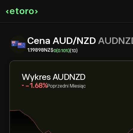
Cena AUD/NZD
AUDNZ
1.19898‎NZ$‎
0
(0.10%)
(1D)
Wykres AUDNZD
‎-1.68‎
Poprzedni Miesiąc