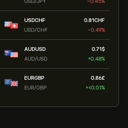
USD/JPY
-0.45%
USDCHF
0.81‎CHF‎
USD/CHF
-0.49%
AUDUSD
0.71‎$‎
AUD/USD
+0.48%
EURGBP
0.86‎£‎
EUR/GBP
+‎<‎0.01%