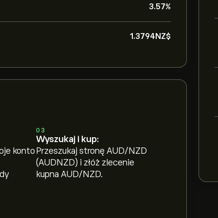
3.57%
1.3794‎NZ$‎
03
Wyszukaj i kup:
oje konto
Przeszukaj stronę AUD/NZD
(AUDNZD) i złóż zlecenie
ody
kupna AUD/NZD.