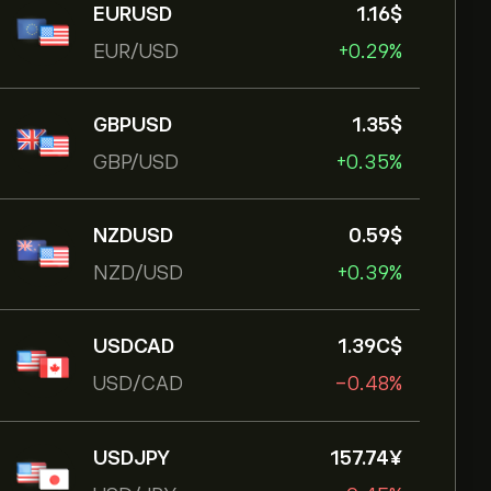
EURUSD
1.16‎$‎
EUR/USD
+0.29%
GBPUSD
1.35‎$‎
GBP/USD
+0.35%
NZDUSD
0.59‎$‎
NZD/USD
+0.39%
USDCAD
1.39‎C$‎
USD/CAD
-0.48%
USDJPY
157.74‎¥‎