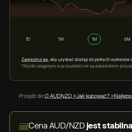
1D
1W
1M
6M
Zarejestruj się
, aby uzyskać dostęp do pełnych wykresów 
*Wyniki osiągnięte w przeszłości nie są wskaźnikiem przy
Przejdź do:
O AUDNZD >
Jak kupować? >
Najleps
Cena AUD/NZD
jest stabil