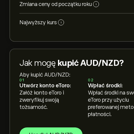
Zmiana ceny od początku roku
i
Najwyższy kurs
i
Jak mogę
kupić AUD/NZD?
Aby kupić AUD/NZD:
01
02
Utwórz konto eToro:
Wpłać środki:
Załóż konto eToro i
Wpłać środki na sw
zweryfikuj swoją
eToro przy użyciu
tożsamość.
preferowanej met
płatności.