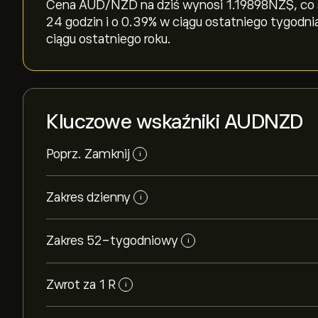
Cena AUD/NZD na dziś wynosi 1.19898‎NZ$‎, co s
24 godzin i o ‎0.39‎% w ciągu ostatniego tygodn
ciągu ostatniego roku.
Kluczowe wskaźniki AUDNZD
Poprz. Zamknij
i
Zakres dzienny
i
Zakres 52-tygodniowy
i
Zwrot za 1 R
i