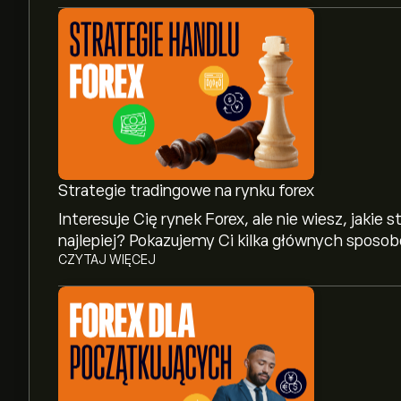
Strategie tradingowe na rynku forex
Interesuje Cię rynek Forex, ale nie wiesz, jakie
najlepiej? Pokazujemy Ci kilka głównych sposo
CZYTAJ WIĘCEJ
Obecna cena AUDNZD wynosi 1.19898‎NZ$‎