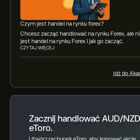
Najwyższe w historii cena AUD/NZD to 1.37940
Czym jest handel na rynku forex?
Wybierz przedział czasowy „1D” lub „1T” na wyk
Chcesz zacząć handlować na rynku Forex, ale ni
zobaczyć historyczne ruchy cenowe AUD/NZD.
jest handel na rynku Forex i jak go zacząć.
0.10‎NZ$‎ w ciągu ostatniego roku.
CZYTAJ WIĘCEJ
Aby kupić AUDNZD, odwiedź stronę „AUD/NZD 
utworzeniu konta i wpłaceniu środków kliknij pr
chcesz kupić. Możesz również złożyć zlecenie
Idź do Aka
przyszłości.
Zacznij handlować AUD/NZD
eToro.
Utwórz rachunek eToro, aby kupować akcje