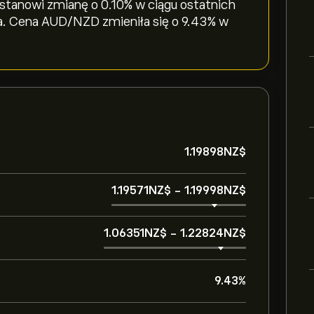
tanowi zmianę o ‎0.10‎% w ciągu ostatnich
ia. Cena AUD/NZD zmieniła się o ‎9.43‎% w
1.19898‎NZ$‎
1.19571‎NZ$‎
-
1.19998‎NZ$‎
1.06351‎NZ$‎
-
1.22824‎NZ$‎
9.43%