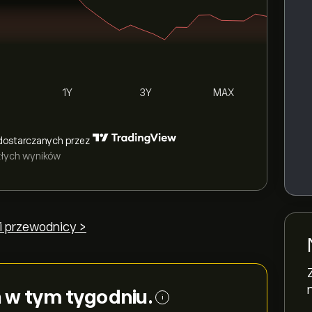
1Y
3Y
MAX
dostarczanych przez
szłych wyników
i przewodnicy >
na w tym tygodniu.
i