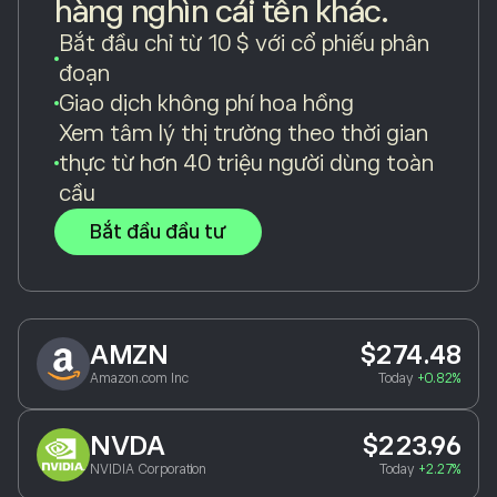
hàng nghìn cái tên khác.
Bắt đầu chỉ từ 10 $ với cổ phiếu phân
đoạn
Giao dịch không phí hoa hồng
Xem tâm lý thị trường theo thời gian
thực từ hơn 40 triệu người dùng toàn
cầu
Bắt đầu đầu tư
AMZN
$274.48
Amazon.com Inc
Today
+0.82%
NVDA
$223.96
NVIDIA Corporation
Today
+2.27%