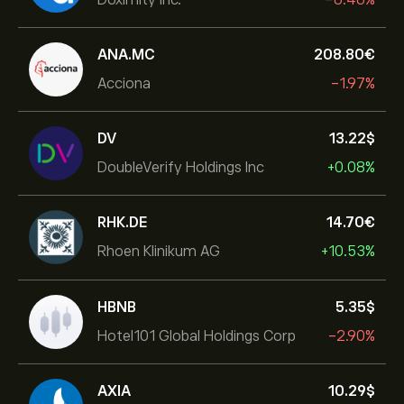
ANA.MC
208.80‎€‎
Acciona
-1.97%
DV
13.22‎$‎
DoubleVerify Holdings Inc
+0.08%
RHK.DE
14.70‎€‎
Rhoen Klinikum AG
+10.53%
HBNB
5.35‎$‎
Hotel101 Global Holdings Corp
-2.90%
AXIA
10.29‎$‎