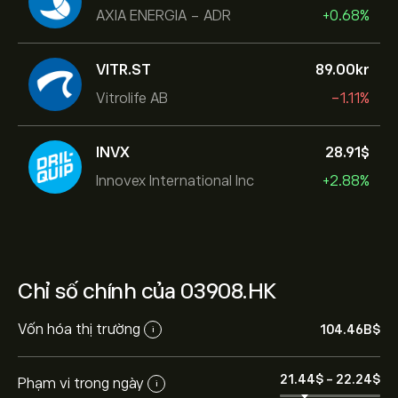
AXIA ENERGIA - ADR
+0.68%
VITR.ST
89.00‎kr‎
Vitrolife AB
-1.11%
INVX
28.91‎$‎
Innovex International Inc
+2.88%
Chỉ số chính của 03908.HK
Vốn hóa thị trường
104.46B‎$‎
i
21.44‎$‎
-
22.24‎$‎
Phạm vi trong ngày
i