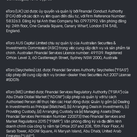
eToro (UK) Ltd được ủy quyền và quản lý bởi Financial Conduct Authority
(FCA) đối với các dịch vụ liên quan đến đầu tư, với Firm Reference Number:
583263. Đăng ký tại Anh theo Company No. 07973792. Văn phòng đăng
ký: 24th floor, One Canada Square, Canary Wharf, London E14 5AB,
England.
eToro AUS Capital Limited chịu sự quản lý của Australian Securities &
Investments Commission (ASIC) trong việc cung cấp dịch vụ và sản phẩm tài
chính. Australian Financial Services Licence number: 491139. Registered
Office: Level 3, 60 Castlereagh Street, Sydney NSW 2000, Australia
eToro (Seychelles) Ltd. được Financial Services Authority Seychelles ("FSAS")
cấp phép để cung cấp dịch vụ broker-dealer theo Securities Act 2007 License
#SD076
eToro (ME) Limited được Financial Services Regulatory Authority ("FSRA") của
Abu Dhabi Global Market (“ADGM”) cấp phép và quản lý với tư cách
Authorised Person để thực hiện các Hoạt động được Quản lý gồm (a) Dealing
in Investments as Principal (Matched), (b) Arranging Deals in Investments, (c)
Providing Custody, (d) Arranging Custody và (e) Managing Assets (theo
Financial Services Permission Number 220073) theo Financial Services and
Market Regulations 2015 (“FSMR”). Văn phòng đăng ký và địa điểm kinh
doanh chính của công ty nằm tại Office 207 and 208, 15th Floor Floor, Al
Sarab Tower, ADGM Square, Al Maryah Island, Abu Dhabi, United Arab
Emirates (“UAE”).