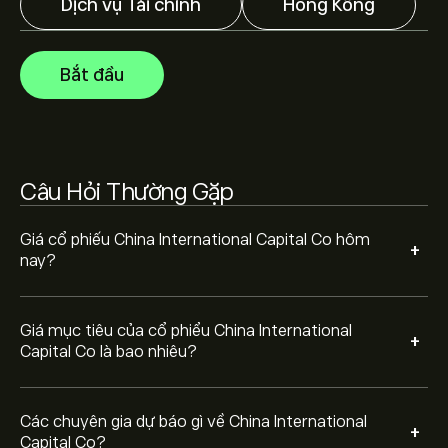
Dịch vụ Tài chính
Hồng Kông
Các chuyên gia dự báo giá China International Capital
Co dựa trên xu hướng thị trường, báo cáo tài chính và
dự kiến tăng trưởng. Hãy kiểm tra dự báo mới nhất về
Bắt đầu
giá tương lai.
Vốn hóa thị trường của China International Capital Co là
104.46B‎$‎
Câu Hỏi Thường Gặp
Giá cổ phiếu China International Capital Co hôm
+
nay?
Giá mục tiêu của cổ phiểu China International
+
Capital Co là bao nhiêu?
Các chuyên gia dự báo gì về China International
+
Capital Co?