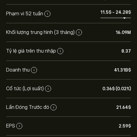
11.5‎$‎
-
24.28‎$‎
Phạm vi 52 tuần
i
Khối lượng trung hình (3 tháng)
16.09M
i
Tỷ lệ giá trên thu nhập
8.37
i
Doanh thu
41.31B‎$‎
i
Cổ tức (Lợi suất)
0.36‎$‎ (0.02%)
i
Lần Đóng Trước đó
21.64‎$‎
i
EPS
2.59‎$‎
i