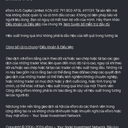
eToro AUS Capital Limited ACN 612 791 803 AFSL 491139. Tài sản tiền mã
hóa không được quản lý và có tính đầu cơ cao. Không có biện pháp bảo vệ
người tiêu dùng. Bạn có nguy cơ mất toàn bộ vốn của mình. Hãy tham khảo
Điều khoản và Điều kiện
của chúng tôi.
Xem tuyên bố miễn trừ đầy đủ
Hiệu suất trong quá khứ không phải là dấu hiệu của kết quả trong tương lai.
Công bố rủi ro chung
|
Điều khoản & Điều kiện
Giao dịch với eToro bằng cách theo dõi và/hoặc sao chép hoặc tái tạo các giao
dịch của những trader khác liên quan đến mức độ rủi ro cao, ngay cả khi theo
dõi và/hoặc sao chép hoặc tái tạo các trader có hiệu suất hàng đầu. Những rủi
ro này bao gồm rủi ro rằng bạn có thể đang theo dõi/sao chép các quyết định
giao dịch của những trader có thể thiếu kinh nghiệm/không chuyên nghiệp,
hoặc những trader có mục đích hoặc ý định cuối cùng, hoặc tình trạng tài
chính, có thể khác với bạn. Hiệu suất trong quá khứ của một Thành viên
Cộng đồng eToro không phải là chỉ báo đáng tin cậy về hiệu suất trong tương
lai của người đó.
Nội dung trên nền tảng giao dịch xã hội của eToro do các thành viên trong
cộng đồng tạo ra và không chứa lời khuyên hoặc khuyến nghị của eToro hoặc
thay mặt eToro - Your Social Investment Network.
Copyright © 2006-2026 eToro - Your Social Investment Network, Bảo lưu