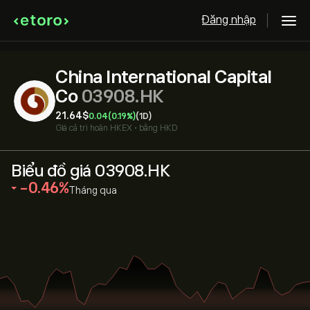
Đăng nhập
China International Capital
Co
03908.HK
21.64‎$‎
0.04
(0.19%)
(1D)
Giá cả trì hoãn
HKEX
•
bằng HKD
Biểu đồ giá 03908.HK
‎-0.46‎
Tháng qua