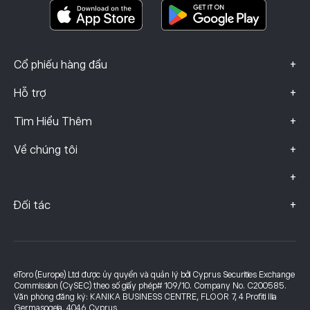
Dữ liệu khiếu nại (Khách hàng FCA)
+
Cổ phiếu hàng đầu
+
Hỗ trợ
+
Tìm Hiểu Thêm
+
Về chúng tôi
+
+
Đối tác
eToro (Europe) Ltd được ủy quyền và quản lý bởi Cyprus Securities Exchange
Commission (CySEC) theo số giấy phép# 109/10. Company No. C200585.
Văn phòng đăng ký: KANIKA BUSINESS CENTRE, FLOOR 7, 4 Profiti Ilia
Germasogeia, 4046 Cyprus