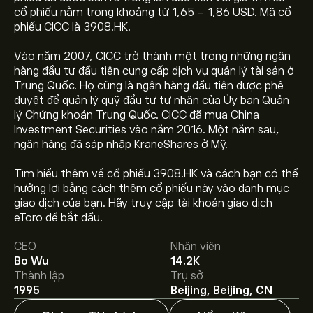
cổ phiếu nằm trong khoảng từ 1,65 - 1,86 USD. Mã cổ
phiếu CICC là 3908.HK.
Vào năm 2007, CICC trở thành một trong những ngân
hàng đầu tư đầu tiên cung cấp dịch vụ quản lý tài sản ở
Trung Quốc. Họ cũng là ngân hàng đầu tiên được phê
duyệt để quản lý quỹ đầu tư tư nhân của Ủy ban Quản
lý Chứng khoán Trung Quốc. CICC đã mua China
Investment Securities vào năm 2016. Một năm sau,
ngân hàng đã sáp nhập KraneShares ở Mỹ.
Tìm hiểu thêm về cổ phiếu 3908.HK và cách bạn có thể
hưởng lợi bằng cách thêm cổ phiếu này vào danh mục
Giá 03908.HK hôm nay là 21.64‎$‎.
giao dịch của bạn. Hãy truy cập tài khoản giao dịch
eToro để bắt đầu.
CEO
Nhân viên
Giá mục tiêu trung bình của China International Capital
Bo Wu
14.2K
Co là 21.64‎$‎.
Tạo tài khoản
eToro để biết dự báo chi tiết
Thành lập
Trụ sở
của chuyên gia và giá mục tiêu.
1995
Beijing, Beijing, CN