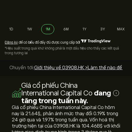
1D
1W
1M
6M
1Y
3Y
MAX
Đăng ký
để có biểu đồ đầy đủ được cung cấp bởi
*Hiệu suất trong quá khứ không phải là một dấu hiệu cho thấy các kết quả
trong tương lai
Chuyển tới:
Giới thiệu về 03908.HK >
Làm thế nào để mua
Giá cổ phiếu China
International Capital Co
đang
i
tăng trong tuần này.
Giá cổ phiếu China International Capital Co hôm
nay là 21.64‎$‎, phản ánh mức thay đổi ‎0.19‎% trong
24 giờ qua và ‎1.97‎% trong tuần qua. Vốn hoá thị
trường hiện tại của 03908.HK là 104.46B‎$‎ với khối