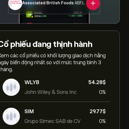
Associated British Foods
ABF.L
Cổ phiếu
đang thịnh hành
Xem các cổ phiếu có khối lượng giao dịch hằng
ngày biến động nhất so với mức trung bình 3
tháng.
WLYB
54.28‎$‎
John Wiley & Sons Inc
0%
SIM
29.77‎$‎
Grupo Simec SAB de CV
0%