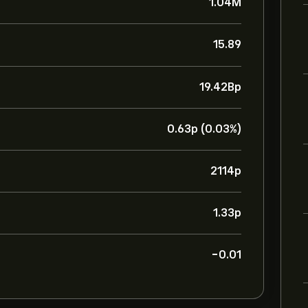
1.04M
15.89
19.42B‎p‎
0.63‎p‎ (0.03%)
2114‎p‎
1.33‎p‎
-0.01