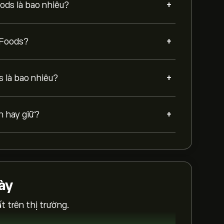
+
ods là bao nhiêu?
+
 Foods?
+
s là bao nhiêu?
+
n hay giữ?
ày
 trên thị trường.