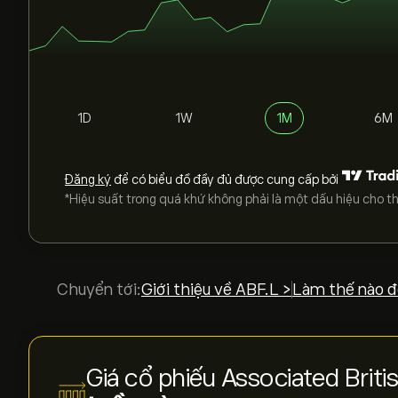
1D
1W
1M
6M
Đăng ký
để có biểu đồ đầy đủ được cung cấp bởi
*Hiệu suất trong quá khứ không phải là một dấu hiệu cho th
Chuyển tới:
Giới thiệu về ABF.L >
Làm thế nào đ
Giá cổ phiếu Associated Brit