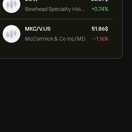
Bowhead Specialty Holdings Inc
+0.74%
MKC/V.US
51.86‎$‎
McCormick & Co Inc/MD
-1.16%