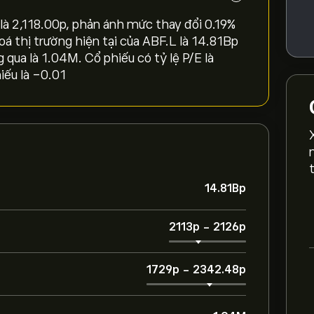
 2,118.00‎p‎, phản ánh mức thay đổi ‎0.19‎%
oá thị trường hiện tại của ABF.L là 14.81B‎p‎
g qua là 1.04M. Cổ phiếu có tỷ lệ P/E là
iếu là -0.01
14.81B‎p‎
2113‎p‎
-
2126‎p‎
1729‎p‎
-
2342.48‎p‎