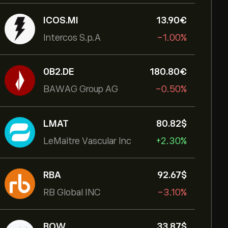
ICOS.MI
13.90‎€‎
Intercos S.p.A
-1.00%
0B2.DE
180.80‎€‎
BAWAG Group AG
-0.50%
LMAT
80.82‎$‎
LeMaitre Vascular Inc
+2.30%
RBA
92.67‎$‎
RB Global INC
-3.10%
BOW
33.87‎$‎