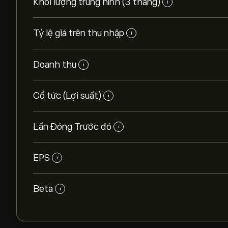
Khối lượng trung hình (3 tháng)
i
Tỷ lệ giá trên thu nhập
i
Doanh thu
i
Cổ tức (Lợi suất)
i
Lần Đóng Trước đó
i
EPS
i
Beta
i