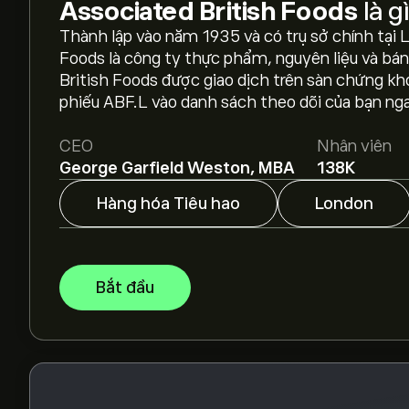
Associated British Foods
là g
Thành lập vào năm 1935 và có trụ sở chính tại 
Giá ABF.L hôm nay là 2,118.00‎p‎.
Foods là công ty thực phẩm, nguyên liệu và bán 
British Foods được giao dịch trên sàn chứng k
phiếu ABF.L vào danh sách theo dõi của bạn ngay
Giá mục tiêu trung bình của Associated British F
biết dự báo chi tiết của chuyên gia và giá mục t
CEO
Nhân viên
George Garfield Weston, MBA
138K
Các chuyên gia dự báo giá Associated British F
tài chính và dự kiến tăng trưởng. Hãy kiểm tra d
Hàng hóa Tiêu hao
London
Vốn hóa thị trường của Associated British Foods 
Bắt đầu
Dựa trên khuyến nghị từ 4 nhà phân tích đối vớ
chung là Cổ phiếu kém khả quan.