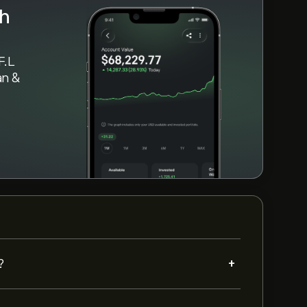
sh
F.L
àn &
+
?