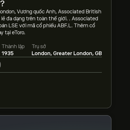
ì?
London, Vương quốc Anh, Associated British
lẻ đa dạng trên toàn thế giới. . Associated
hoán LSE với mã cổ phiếu ABF.L. Thêm cổ
 tại eToro.
oods là 2,118.00‎p‎.
Tạo tài khoản
eToro để
iêu.
Thành lập
Trụ sở
1935
London, Greater London, GB
oods dựa trên xu hướng thị trường, báo cáo
ự báo mới nhất về giá tương lai.
là 14.81B‎p‎
i ABF.L trong 3 tháng qua, sự đồng thuận