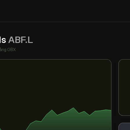
ds
ABF.L
ằng GBX