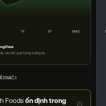
1Y
3Y
MAX
ấy các kết quả trong tương lai
ể mua? >
ish Foods
ổn định trong
i