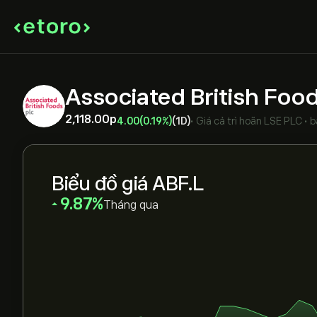
Associated British Foo
2,118.00‎p‎
4.00
(0.19%)
(1D)
•
Giá cả trì hoãn
LSE PLC
•
b
Biểu đồ giá ABF.L
‎9.87‎
Tháng qua