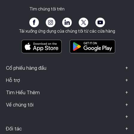
Báo cáo thuế
Mời một người bạn
Văn phòng của chúng tôi
Lỗ hổng Máy khách
Quy định
Tìm chúng tôi trên
Học viện
Chương trình liên kết
Khả năng tiếp cận
Công bố rủi ro
eToro Club
Dấu ấn
Điều khoản & Điều kiện
Bảo hiểm đầu tư
Tải xuống ứng dụng của chúng tôi từ các cửa hàng
Tài Liệu Thông Tin Quan Trọng
Smart Portfolios
Dữ liệu khiếu nại (Khách hàng FCA)
+
Cổ phiếu hàng đầu
+
Hỗ trợ
+
Tìm Hiểu Thêm
+
Về chúng tôi
+
+
Đối tác