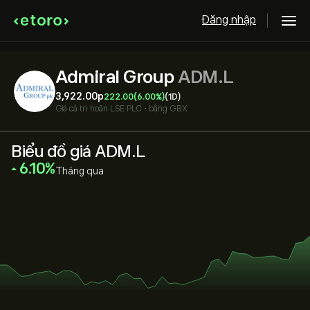
Đăng nhập
Admiral Group
ADM.L
3,922.00‎p‎
222.00
(6.00%)
(1D)
Giá cả trì hoãn
LSE PLC
•
bằng GBX
Biểu đồ giá ADM.L
‎6.10‎
Tháng qua