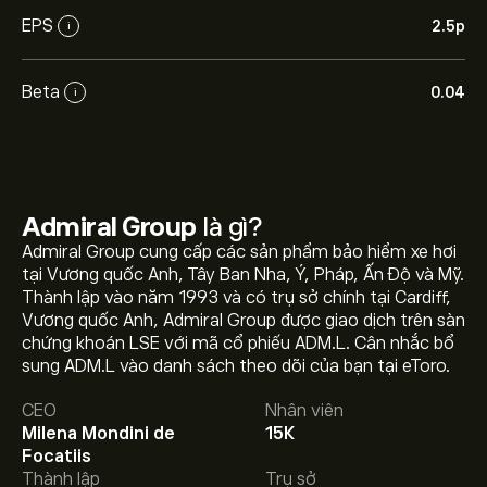
EPS
2.5‎p‎
i
Beta
0.04
i
Admiral Group
là gì?
Admiral Group cung cấp các sản phẩm bảo hiểm xe hơi
tại Vương quốc Anh, Tây Ban Nha, Ý, Pháp, Ấn Độ và Mỹ.
Thành lập vào năm 1993 và có trụ sở chính tại Cardiff,
Vương quốc Anh, Admiral Group được giao dịch trên sàn
Giá ADM.L hôm nay là 3,922.00‎p‎.
chứng khoán LSE với mã cổ phiếu ADM.L. Cân nhắc bổ
sung ADM.L vào danh sách theo dõi của bạn tại eToro.
CEO
Nhân viên
Giá mục tiêu trung bình của Admiral Group là
Milena Mondini de
15K
3,922.00‎p‎.
Tạo tài khoản
eToro để biết dự báo chi tiết
Focatiis
của chuyên gia và giá mục tiêu.
Thành lập
Trụ sở