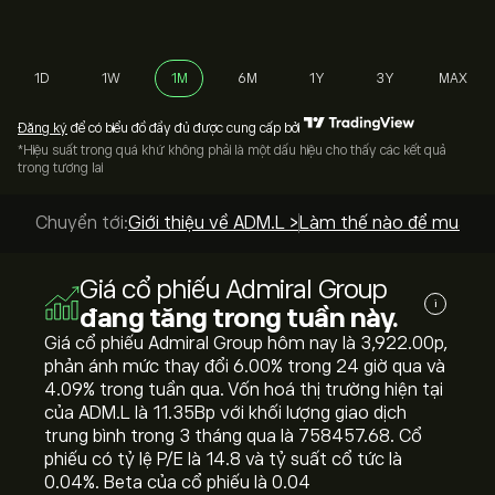
1D
1W
1M
6M
1Y
3Y
MAX
Đăng ký
để có biểu đồ đầy đủ được cung cấp bởi
*Hiệu suất trong quá khứ không phải là một dấu hiệu cho thấy các kết quả
trong tương lai
Chuyển tới:
Giới thiệu về ADM.L >
Làm thế nào để mua? >
Giá cổ phiếu Admiral Group
i
đang tăng trong tuần này.
Giá cổ phiếu Admiral Group hôm nay là 3,922.00‎p‎,
phản ánh mức thay đổi ‎6.00‎% trong 24 giờ qua và
‎4.09‎% trong tuần qua. Vốn hoá thị trường hiện tại
của ADM.L là 11.35B‎p‎ với khối lượng giao dịch
trung bình trong 3 tháng qua là 758457.68. Cổ
phiếu có tỷ lệ P/E là 14.8 và tỷ suất cổ tức là
0.04%. Beta của cổ phiếu là 0.04