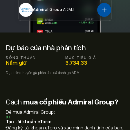
Admiral Group
ADM.L
Dự báo của nhà phân tích
ĐỒNG THUẬN
MỤC TIÊU GIÁ
Nắm giữ
3,734.33
Dựa trên
chuyên gia phân tích đã đánh giá
ADM.L
Cách
mua cổ phiếu Admiral Group?
Để mua Admiral Group:
01
Tạo tài khoản eToro:
Đăng ký tài khoản eToro và xác minh danh tính của bạn.