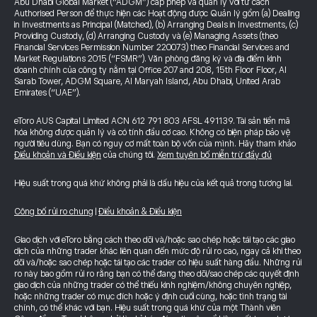
Abu Dhabi Global Market (“ADGM”) cấp phép và quản lý với tư cách
Authorised Person để thực hiện các Hoạt động được Quản lý gồm (a) Dealing
in Investments as Principal (Matched), (b) Arranging Deals in Investments, (c)
Providing Custody, (d) Arranging Custody và (e) Managing Assets (theo
Financial Services Permission Number 220073) theo Financial Services and
Market Regulations 2015 (“FSMR”). Văn phòng đăng ký và địa điểm kinh
doanh chính của công ty nằm tại Office 207 and 208, 15th Floor Floor, Al
Sarab Tower, ADGM Square, Al Maryah Island, Abu Dhabi, United Arab
Emirates (“UAE”).
eToro AUS Capital Limited ACN 612 791 803 AFSL 491139. Tài sản tiền mã
hóa không được quản lý và có tính đầu cơ cao. Không có biện pháp bảo vệ
người tiêu dùng. Bạn có nguy cơ mất toàn bộ vốn của mình. Hãy tham khảo
Điều khoản và Điều kiện
của chúng tôi.
Xem tuyên bố miễn trừ đầy đủ
Hiệu suất trong quá khứ không phải là dấu hiệu của kết quả trong tương lai.
Công bố rủi ro chung
|
Điều khoản & Điều kiện
Giao dịch với eToro bằng cách theo dõi và/hoặc sao chép hoặc tái tạo các giao
dịch của những trader khác liên quan đến mức độ rủi ro cao, ngay cả khi theo
dõi và/hoặc sao chép hoặc tái tạo các trader có hiệu suất hàng đầu. Những rủi
ro này bao gồm rủi ro rằng bạn có thể đang theo dõi/sao chép các quyết định
giao dịch của những trader có thể thiếu kinh nghiệm/không chuyên nghiệp,
hoặc những trader có mục đích hoặc ý định cuối cùng, hoặc tình trạng tài
chính, có thể khác với bạn. Hiệu suất trong quá khứ của một Thành viên