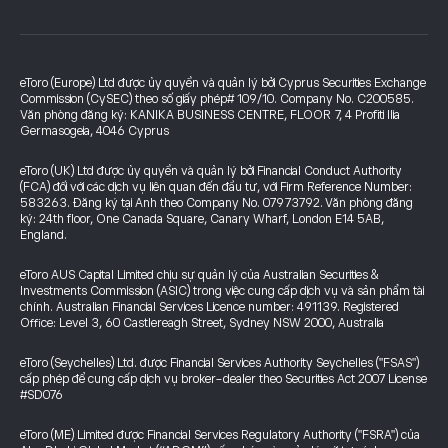
eToro (Europe) Ltd được ủy quyền và quản lý bởi Cyprus Securities Exchange
Commission (CySEC) theo số giấy phép# 109/10. Company No. C200585.
Văn phòng đăng ký: KANIKA BUSINESS CENTRE, FLOOR 7, 4 Profiti Ilia
Germasogeia, 4046 Cyprus
eToro (UK) Ltd được ủy quyền và quản lý bởi Financial Conduct Authority
(FCA) đối với các dịch vụ liên quan đến đầu tư, với Firm Reference Number:
583263. Đăng ký tại Anh theo Company No. 07973792. Văn phòng đăng
ký: 24th floor, One Canada Square, Canary Wharf, London E14 5AB,
England.
eToro AUS Capital Limited chịu sự quản lý của Australian Securities &
Investments Commission (ASIC) trong việc cung cấp dịch vụ và sản phẩm tài
chính. Australian Financial Services Licence number: 491139. Registered
Office: Level 3, 60 Castlereagh Street, Sydney NSW 2000, Australia
eToro (Seychelles) Ltd. được Financial Services Authority Seychelles ("FSAS")
cấp phép để cung cấp dịch vụ broker-dealer theo Securities Act 2007 License
#SD076
eToro (ME) Limited được Financial Services Regulatory Authority ("FSRA") của