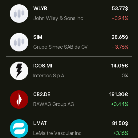
WLYB
53.77‎$‎
John Wiley & Sons Inc
-0.94%
SIM
28.65‎$‎
Grupo Simec SAB de CV
-3.76%
ICOS.MI
14.06‎€‎
Intercos S.p.A
0%
0B2.DE
181.30‎€‎
BAWAG Group AG
+0.44%
LMAT
81.50‎$‎
LeMaitre Vascular Inc
+3.16%