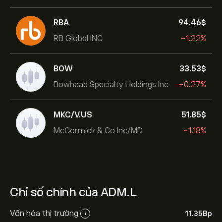
RBA
94.46‎$‎
RB Global INC
-1.22%
BOW
33.53‎$‎
Bowhead Specialty Holdings Inc
-0.27%
MKC/V.US
51.85‎$‎
McCormick & Co Inc/MD
-1.18%
Chỉ số chính của ADM.L
Vốn hóa thị trường
11.35B‎p‎
i