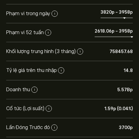
3820‎p‎
-
3958‎p‎
Phạm vi trong ngày
i
2618.06‎p‎
-
3958‎p‎
Phạm vi 52 tuần
i
Khối lượng trung hình (3 tháng)
758457.68
i
Tỷ lệ giá trên thu nhập
14.8
i
Doanh thu
5.57B‎p‎
i
Cổ tức (Lợi suất)
1.59‎p‎ (0.04%)
i
Lần Đóng Trước đó
3700‎p‎
i