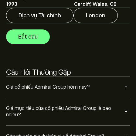
1993
Cardiff, Wales, GB
Các chuyên gia dự báo giá Admiral Group dựa trên xu
hướng thị trường, báo cáo tài chính và dự kiến tăng
Dịch vụ Tài chính
London
trưởng. Hãy kiểm tra dự báo mới nhất về giá tương lai.
Vốn hóa thị trường của Admiral Group là 11.35B‎p‎
Bắt đầu
Dựa trên khuyến nghị từ 3 nhà phân tích đối với ADM.L
trong 3 tháng qua, sự đồng thuận chung là Nắm giữ.
Câu Hỏi Thường Gặp
+
Giá cổ phiếu Admiral Group hôm nay?
Giá mục tiêu của cổ phiểu Admiral Group là bao
+
nhiêu?