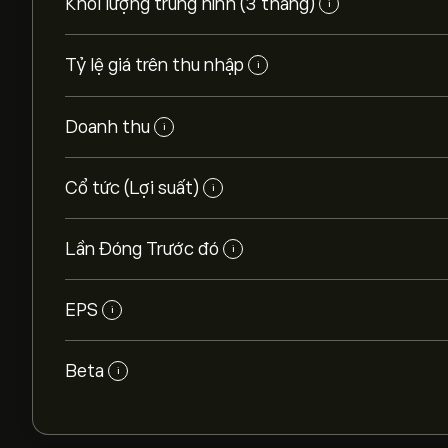
Khối lượng trung hình (3 tháng)
i
Tỷ lệ giá trên thu nhập
i
Doanh thu
i
Cổ tức (Lợi suất)
i
Lần Đóng Trước đó
i
EPS
i
Beta
i