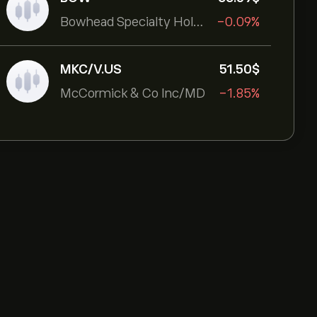
Bowhead Specialty Holdings Inc
-0.09%
MKC/V.US
51.50‎$‎
McCormick & Co Inc/MD
-1.85%