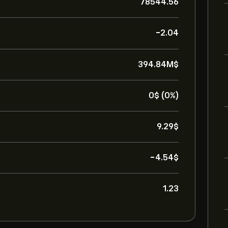
78544.56
-2.04
394.84M‎$‎
0‎$‎ (0%)
9.29‎$‎
-4.54‎$‎
1.23