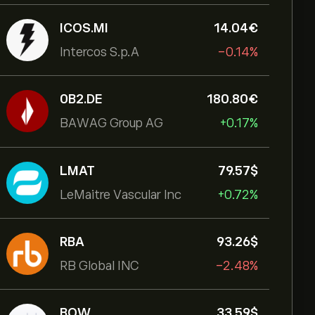
ICOS.MI
14.04‎€‎
Intercos S.p.A
-0.14%
0B2.DE
180.80‎€‎
BAWAG Group AG
+0.17%
LMAT
79.57‎$‎
LeMaitre Vascular Inc
+0.72%
RBA
93.26‎$‎
RB Global INC
-2.48%
BOW
33.59‎$‎