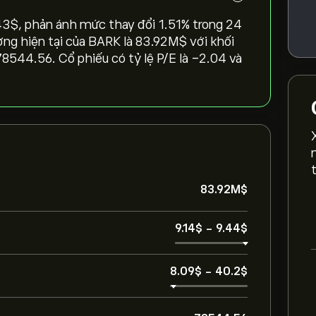
3‎$‎, phản ánh mức thay đổi ‎1.51‎% trong 24
ường hiện tại của BARK là 83.92M‎$‎ với khối
78544.56. Cổ phiếu có tỷ lệ P/E là -2.04 và
83.92M‎$‎
9.14‎$‎
-
9.44‎$‎
8.09‎$‎
-
40.2‎$‎