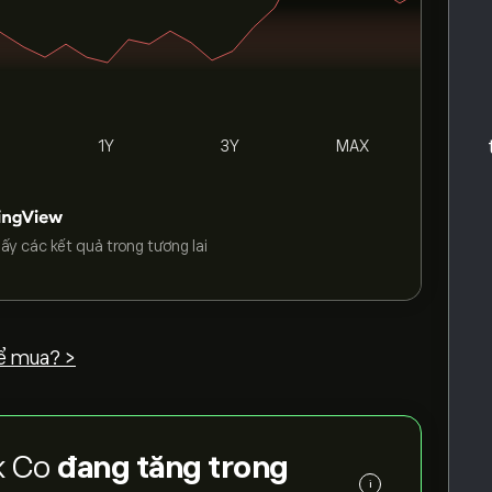
1Y
3Y
MAX
ấy các kết quả trong tương lai
ể mua? >
rk Co
đang tăng trong
i