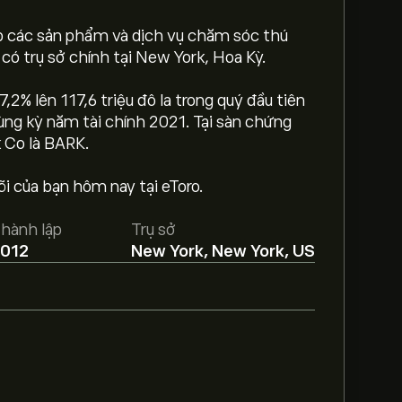
ấp các sản phẩm và dịch vụ chăm sóc thú
ó trụ sở chính tại New York, Hoa Kỳ.
2% lên 117,6 triệu đô la trong quý đầu tiên
cùng kỳ năm tài chính 2021. Tại sàn chứng
k Co là BARK.
 của bạn hôm nay tại eToro.
là 9.43‎$‎.
Tạo tài khoản
eToro để biết dự
hành lập
Trụ sở
012
New York, New York, US
dựa trên xu hướng thị trường, báo cáo tài
áo mới nhất về giá tương lai.
3.92M‎$‎
i BARK trong 3 tháng qua, sự đồng thuận