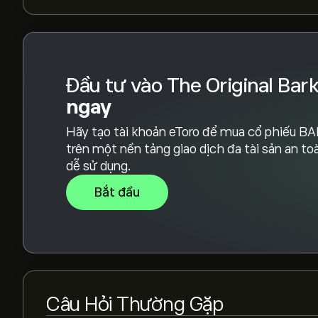
chung là Nắm giữ.
Đầu tư vào The Original Bar
ngay
Hãy tạo tài khoản eToro để mua cổ phiếu B
trên một nền tảng giao dịch đa tài sản an to
dễ sử dụng.
Bắt đầu
Câu Hỏi Thường Gặp