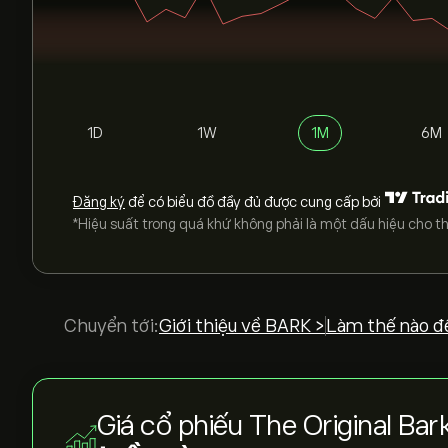
1D
1W
1M
6M
Đăng ký
để có biểu đồ đầy đủ được cung cấp bởi
*Hiệu suất trong quá khứ không phải là một dấu hiệu cho th
Chuyển tới:
Giới thiệu về BARK >
Làm thế nào đ
Giá cổ phiếu The Original Ba