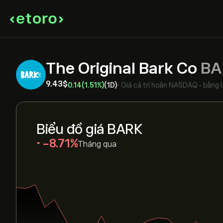
The Original Bark Co
BA
9.43‎$‎
0.14
(1.51%)
(1D)
•
Giá cả trì hoãn
NASDAQ
•
bằng 
Biểu đồ giá BARK
‎-8.71‎
Tháng qua