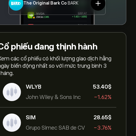
The Original Bark Co
BARK
Cổ phiếu
đang thịnh hành
Xem các cổ phiếu có khối lượng giao dịch hằng
ngày biến động nhất so với mức trung bình 3
tháng.
WLYB
53.40‎$‎
John Wiley & Sons Inc
-1.62%
SIM
28.65‎$‎
Grupo Simec SAB de CV
-3.76%