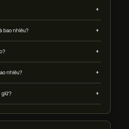
+
+
là bao nhiêu?
+
Co?
+
bao nhiêu?
+
 giữ?