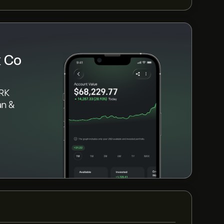
k Co
ARK
àn &