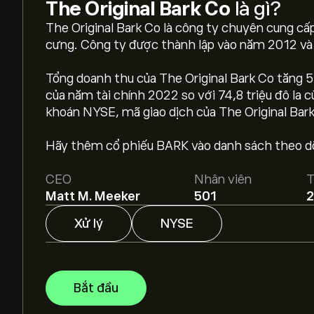
The Original Bark Co
là gì?
The Original Bark Co là công ty chuyên cung c
cưng. Công ty được thành lập vào năm 2012 và c
Tổng doanh thu của The Original Bark Co tăng 57,
của năm tài chính 2022 so với 74,8 triệu đô la 
Giá BARK hôm nay là 9.43‎$‎.
khoán NYSE, mã giao dịch của The Original Bar
Hãy thêm cổ phiếu BARK vào danh sách theo dõi
Giá mục tiêu trung bình của The Original Bark Co 
báo chi tiết của chuyên gia và giá mục tiêu.
CEO
Nhân viên
T
Matt M. Meeker
501
2
Các chuyên gia dự báo giá The Original Bark Co 
chính và dự kiến tăng trưởng. Hãy kiểm tra dự b
Xử lý
NYSE
Vốn hóa thị trường của The Original Bark Co là 8
Bắt đầu
Dựa trên khuyến nghị từ 0 nhà phân tích đối vớ