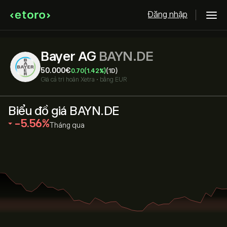
Đăng nhập
Bayer AG
BAYN.DE
50.000‎€‎
0.70
(1.42%)
(1D)
Giá cả trì hoãn
Xetra
•
bằng EUR
Biểu đồ giá BAYN.DE
‎-5.56‎
Tháng qua