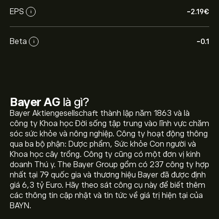
EPS
-2.19‎€‎
i
Beta
-0.1
i
Bayer AG
là gì?
Bayer Aktiengesellschaft thành lập năm 1863 và là
công ty Khoa học Đời sống tập trung vào lĩnh vực chăm
sóc sức khỏe và nông nghiệp. Công ty hoạt động thông
qua ba bộ phận: Dược phẩm, Sức khỏe Con người và
Khoa học cây trồng. Công ty cũng có một đơn vị kinh
doanh Thú y. The Bayer Group gồm có 237 công ty hợp
nhất tại 79 quốc gia và thương hiệu Bayer đã được định
giá 6,3 tỷ Euro. Hãy theo sát công cụ này để biết thêm
các thông tin cập nhật và tin tức về giá trị hiện tại của
Giá BAYN.DE hôm nay là 50.000‎€‎.
BAYN.