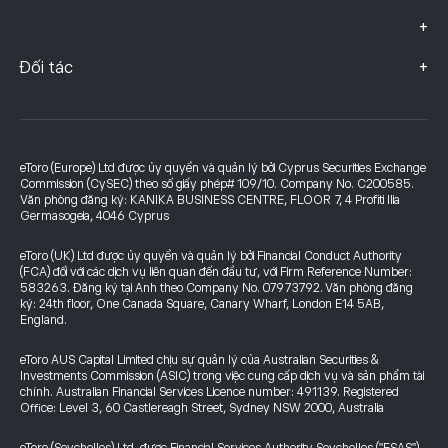
+
+
Đối tác
eToro (Europe) Ltd được ủy quyền và quản lý bởi Cyprus Securities Exchange
Commission (CySEC) theo số giấy phép# 109/10. Company No. C200585.
Văn phòng đăng ký: KANIKA BUSINESS CENTRE, FLOOR 7, 4 Profiti Ilia
Germasogeia, 4046 Cyprus
eToro (UK) Ltd được ủy quyền và quản lý bởi Financial Conduct Authority
(FCA) đối với các dịch vụ liên quan đến đầu tư, với Firm Reference Number:
583263. Đăng ký tại Anh theo Company No. 07973792. Văn phòng đăng
ký: 24th floor, One Canada Square, Canary Wharf, London E14 5AB,
England.
eToro AUS Capital Limited chịu sự quản lý của Australian Securities &
Investments Commission (ASIC) trong việc cung cấp dịch vụ và sản phẩm tài
chính. Australian Financial Services Licence number: 491139. Registered
Office: Level 3, 60 Castlereagh Street, Sydney NSW 2000, Australia