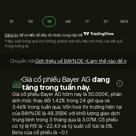
1D
1W
1M
6M
1Y
3Y
MAX
Đăng ký
để có biểu đồ đầy đủ được cung cấp bởi
*Hiệu suất trong quá khứ không phải là một dấu hiệu cho thấy các kết quả
trong tương lai
Chuyển tới:
Giới thiệu về BAYN.DE >
Làm thế nào để mua?
Giá cổ phiếu Bayer AG
đang
i
tăng trong tuần này.
Giá cổ phiếu Bayer AG hôm nay là 50.000‎€‎, phản
ánh mức thay đổi ‎1.42‎% trong 24 giờ qua và
‎3.46‎% trong tuần qua. Vốn hoá thị trường hiện tại
của BAYN.DE là 48.35B‎€‎ với khối lượng giao dịch
trung bình trong 3 tháng qua là 3.07M. Cổ phiếu
có tỷ lệ P/E là -22.43 và tỷ suất cổ tức là 0%.
Beta của cổ phiếu là -0.1