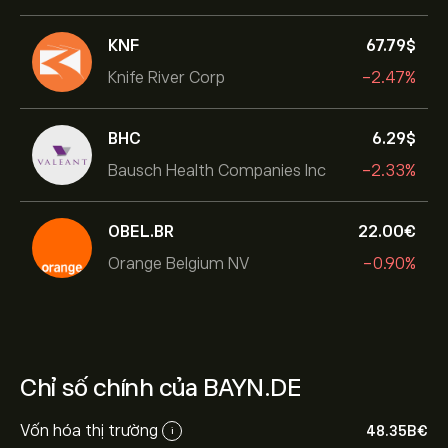
KNF
67.79‎$‎
Knife River Corp
-2.47%
BHC
6.29‎$‎
Bausch Health Companies Inc
-2.33%
OBEL.BR
22.00‎€‎
Orange Belgium NV
-0.90%
Chỉ số chính của BAYN.DE
Vốn hóa thị trường
48.35B‎€‎
i