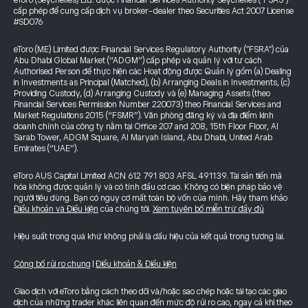
eToro (Seychelles) Ltd. được Financial Services Authority Seychelles ("FSAS")
cấp phép để cung cấp dịch vụ broker-dealer theo Securities Act 2007 License
#SD076
eToro (ME) Limited được Financial Services Regulatory Authority ("FSRA") của
Abu Dhabi Global Market (“ADGM”) cấp phép và quản lý với tư cách
Authorised Person để thực hiện các Hoạt động được Quản lý gồm (a) Dealing
in Investments as Principal (Matched), (b) Arranging Deals in Investments, (c)
Providing Custody, (d) Arranging Custody và (e) Managing Assets (theo
Financial Services Permission Number 220073) theo Financial Services and
Market Regulations 2015 (“FSMR”). Văn phòng đăng ký và địa điểm kinh
doanh chính của công ty nằm tại Office 207 and 208, 15th Floor Floor, Al
Sarab Tower, ADGM Square, Al Maryah Island, Abu Dhabi, United Arab
Emirates (“UAE”).
eToro AUS Capital Limited ACN 612 791 803 AFSL 491139. Tài sản tiền mã
hóa không được quản lý và có tính đầu cơ cao. Không có biện pháp bảo vệ
người tiêu dùng. Bạn có nguy cơ mất toàn bộ vốn của mình. Hãy tham khảo
Điều khoản và Điều kiện
của chúng tôi.
Xem tuyên bố miễn trừ đầy đủ
Hiệu suất trong quá khứ không phải là dấu hiệu của kết quả trong tương lai.
Công bố rủi ro chung
|
Điều khoản & Điều kiện
Giao dịch với eToro bằng cách theo dõi và/hoặc sao chép hoặc tái tạo các giao
dịch của những trader khác liên quan đến mức độ rủi ro cao, ngay cả khi theo