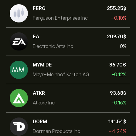
FERG
255.25‎$‎
Ferguson Enterprises Inc
-0.10%
EA
209.70‎$‎
Electronic Arts Inc
0%
MYM.DE
86.70‎€‎
Mayr-Melnhof Karton AG
+0.12%
ATKR
93.68‎$‎
Atkore Inc.
+0.16%
DORM
141.54‎$‎
Dorman Products Inc
-4.24%