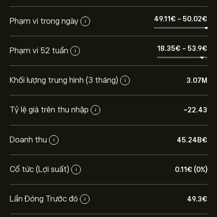
49.11‎€‎
-
50.02‎€‎
Phạm vi trong ngày
i
18.35‎€‎
-
53.9‎€‎
Phạm vi 52 tuần
i
Khối lượng trung hình (3 tháng)
3.07M
i
Tỷ lệ giá trên thu nhập
-22.43
i
Doanh thu
45.24B‎€‎
i
Cổ tức (Lợi suất)
0.11‎€‎ (0%)
i
Lần Đóng Trước đó
49.3‎€‎
i