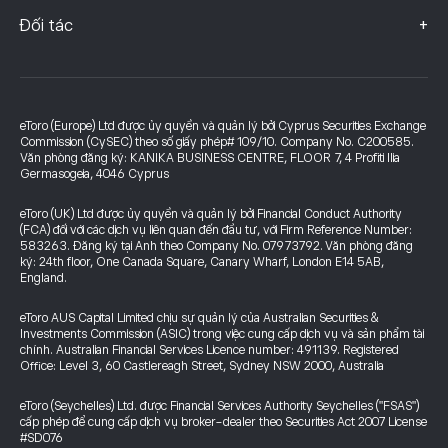
+
Đối tác
eToro (Europe) Ltd được ủy quyền và quản lý bởi Cyprus Securities Exchange
Commission (CySEC) theo số giấy phép# 109/10. Company No. C200585.
Văn phòng đăng ký: KANIKA BUSINESS CENTRE, FLOOR 7, 4 Profiti Ilia
Germasogeia, 4046 Cyprus
eToro (UK) Ltd được ủy quyền và quản lý bởi Financial Conduct Authority
(FCA) đối với các dịch vụ liên quan đến đầu tư, với Firm Reference Number:
583263. Đăng ký tại Anh theo Company No. 07973792. Văn phòng đăng
ký: 24th floor, One Canada Square, Canary Wharf, London E14 5AB,
England.
eToro AUS Capital Limited chịu sự quản lý của Australian Securities &
Investments Commission (ASIC) trong việc cung cấp dịch vụ và sản phẩm tài
chính. Australian Financial Services Licence number: 491139. Registered
Office: Level 3, 60 Castlereagh Street, Sydney NSW 2000, Australia
eToro (Seychelles) Ltd. được Financial Services Authority Seychelles ("FSAS")
cấp phép để cung cấp dịch vụ broker-dealer theo Securities Act 2007 License
#SD076