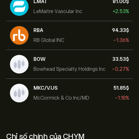
LMAT
81.00‎$‎
LeMaitre Vascular Inc
+2.53%
RBA
94.33‎$‎
RB Global INC
-1.36%
BOW
33.53‎$‎
Bowhead Specialty Holdings Inc
-0.27%
MKC/V.US
51.85‎$‎
McCormick & Co Inc/MD
-1.18%
Chỉ số chính của CHYM