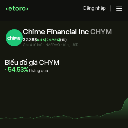
Đăng nhập
Chime Financial Inc
CHYM
32.38‎$‎
6.46
(24.92%)
(1D)
Giá cả trì hoãn
NASDAQ
•
bằng USD
Biểu đồ giá CHYM
‎54.53‎
Tháng qua