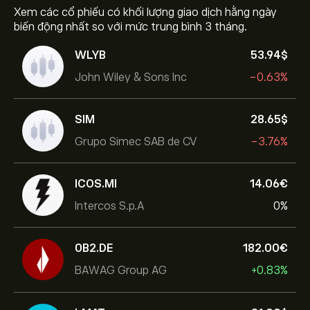
Xem các cổ phiếu có khối lượng giao dịch hằng ngày
biến động nhất so với mức trung bình 3 tháng.
WLYB
53.94‎$‎
John Wiley & Sons Inc
-0.63%
SIM
28.65‎$‎
Grupo Simec SAB de CV
-3.76%
ICOS.MI
14.06‎€‎
Intercos S.p.A
0%
0B2.DE
182.00‎€‎
BAWAG Group AG
+0.83%