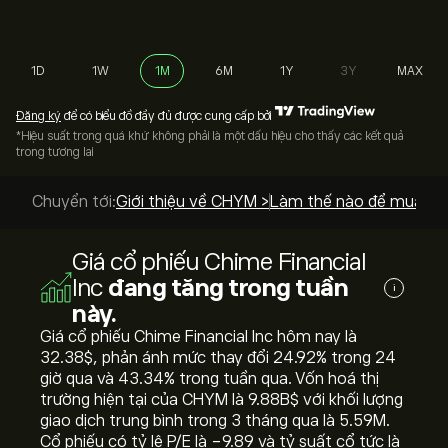
1D
1W
1M
6M
1Y
3Y
MAX
Đăng ký
để có biểu đồ đầy đủ được cung cấp bởi
*Hiệu suất trong quá khứ không phải là một dấu hiệu cho thấy các kết quả
trong tương lai
Chuyển tới:
Giới thiệu về CHYM >
Làm thế nào để mua? >
Giá cổ phiếu Chime Financial
Inc
đang tăng trong tuần
i
này.
Giá cổ phiếu Chime Financial Inc hôm nay là
32.38‎$‎, phản ánh mức thay đổi ‎24.92‎% trong 24
giờ qua và ‎43.34‎% trong tuần qua. Vốn hoá thị
trường hiện tại của CHYM là 9.88B‎$‎ với khối lượng
giao dịch trung bình trong 3 tháng qua là 5.59M.
Cổ phiếu có tỷ lệ P/E là -9.89 và tỷ suất cổ tức là