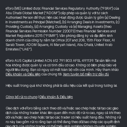
eToro (ME) Limited được Financial Services Regulatory Authority ("FSRA") của
Abu Dhabi Global Market (“ADGM”) cấp phép và quản lý với tư cách
Authorised Person để thực hiện các Hoạt động được Quản lý gồm (a) Dealing
in Investments as Principal (Matched), (b) Arranging Deals in Investments, (c)
Providing Custody, (d) Arranging Custody và (e) Managing Assets (theo
Financial Services Permission Number 220073) theo Financial Services and
Market Regulations 2015 (“FSMR”). Văn phòng đăng ký và địa điểm kinh
doanh chính của công ty nằm tại Office 207 and 208, 15th Floor Floor, Al
Sarab Tower, ADGM Square, Al Maryah Island, Abu Dhabi, United Arab
Emirates (“UAE”).
eToro AUS Capital Limited ACN 612 791 803 AFSL 491139. Tài sản tiền mã
hóa không được quản lý và có tính đầu cơ cao. Không có biện pháp bảo vệ
người tiêu dùng. Bạn có nguy cơ mất toàn bộ vốn của mình. Hãy tham khảo
Điều khoản và Điều kiện
của chúng tôi.
Xem tuyên bố miễn trừ đầy đủ
Hiệu suất trong quá khứ không phải là dấu hiệu của kết quả trong tương lai.
Công bố rủi ro chung
|
Điều khoản & Điều kiện
Giao dịch với eToro bằng cách theo dõi và/hoặc sao chép hoặc tái tạo các giao
dịch của những trader khác liên quan đến mức độ rủi ro cao, ngay cả khi theo
dõi và/hoặc sao chép hoặc tái tạo các trader có hiệu suất hàng đầu. Những rủi
ro này bao gồm rủi ro rằng bạn có thể đang theo dõi/sao chép các quyết định
giao dịch của những trader có thể thiếu kinh nghiệm/không chuyên nghiệp,