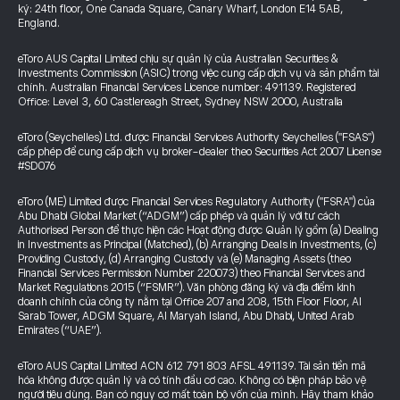
ký: 24th floor, One Canada Square, Canary Wharf, London E14 5AB,
England.
eToro AUS Capital Limited chịu sự quản lý của Australian Securities &
Investments Commission (ASIC) trong việc cung cấp dịch vụ và sản phẩm tài
chính. Australian Financial Services Licence number: 491139. Registered
Office: Level 3, 60 Castlereagh Street, Sydney NSW 2000, Australia
eToro (Seychelles) Ltd. được Financial Services Authority Seychelles ("FSAS")
cấp phép để cung cấp dịch vụ broker-dealer theo Securities Act 2007 License
#SD076
eToro (ME) Limited được Financial Services Regulatory Authority ("FSRA") của
Abu Dhabi Global Market (“ADGM”) cấp phép và quản lý với tư cách
Authorised Person để thực hiện các Hoạt động được Quản lý gồm (a) Dealing
in Investments as Principal (Matched), (b) Arranging Deals in Investments, (c)
Providing Custody, (d) Arranging Custody và (e) Managing Assets (theo
Financial Services Permission Number 220073) theo Financial Services and
Market Regulations 2015 (“FSMR”). Văn phòng đăng ký và địa điểm kinh
doanh chính của công ty nằm tại Office 207 and 208, 15th Floor Floor, Al
Sarab Tower, ADGM Square, Al Maryah Island, Abu Dhabi, United Arab
Emirates (“UAE”).
eToro AUS Capital Limited ACN 612 791 803 AFSL 491139. Tài sản tiền mã
hóa không được quản lý và có tính đầu cơ cao. Không có biện pháp bảo vệ
người tiêu dùng. Bạn có nguy cơ mất toàn bộ vốn của mình. Hãy tham khảo