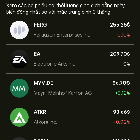
Xem các cổ phiếu có khối lượng giao dịch hằng ngày
biến động nhất so với mức trung bình 3 tháng.
FERG
255.25‎$‎
Ferguson Enterprises Inc
-0.10%
EA
209.70‎$‎
Electronic Arts Inc
0%
MYM.DE
86.70‎€‎
Mayr-Melnhof Karton AG
+0.12%
ATKR
93.66‎$‎
Atkore Inc.
-0.02%