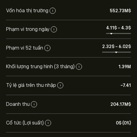
Vốn hóa thị trường
552.73M‎$‎
i
4.11‎$‎
-
4.3‎$‎
Phạm vi trong ngày
i
2.32‎$‎
-
6.02‎$‎
Phạm vi 52 tuần
i
Khối lượng trung hình (3 tháng)
1.39M
i
Tỷ lệ giá trên thu nhập
-7.41
i
Doanh thu
204.17M‎$‎
i
Cổ tức (Lợi suất)
0‎$‎ (0%)
i