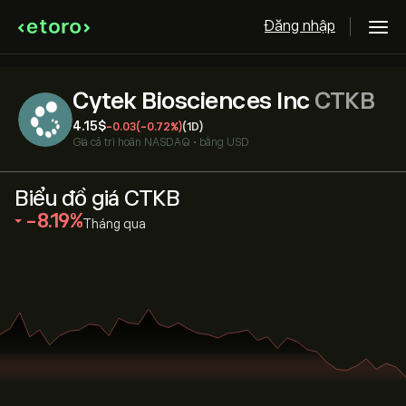
Đăng nhập
Cytek Biosciences Inc
CTKB
4.15‎$‎
-0.03
(-0.72%)
(1D)
Giá cả trì hoãn
NASDAQ
•
bằng USD
Biểu đồ giá CTKB
‎-8.19‎
Tháng qua