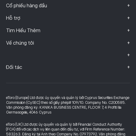
+
Cổ phiếu hàng đầu
+
Hỗ trợ
+
Tìm Hiểu Thêm
+
Về chúng tôi
+
+
Đối tác
eToro (Europe) Ltd được ủy quyền và quản lý bởi Cyprus Securities Exchange
Commission (CySEC) theo số giấy phép# 109/10. Company No. C200585.
Văn phòng đăng ký: KANIKA BUSINESS CENTRE, FLOOR 7, 4 Profiti Ilia
Germasogeia, 4046 Cyprus
eToro (UK) Ltd được ủy quyền và quản lý bởi Financial Conduct Authority
(FCA) đối với các dịch vụ liên quan đến đầu tư, với Firm Reference Number:
583263. Đăng ký tại Anh theo Company No. 07973792. Văn phòng đăng