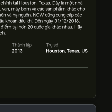
chính tại Houston, Texas. Đây là một nhà
g, van, máy bơm và các sản phẩm khác cho
guồn và hạ nguồn. NOW cũng cung cấp các
hầu khoan dầu khí. Đến ngày 31/12/2016,
điểm tại hơn 20 quốc gia khác nhau. Hãy
‎.
Tạo tài khoản
eToro để biết dự báo chi tiết
ch.
Thành lập
Trụ sở
 hướng thị trường, báo cáo tài chính và dự
2013
Houston, Texas, US
về giá tương lai.
ới DNOW trong 3 tháng qua, sự đồng thuận