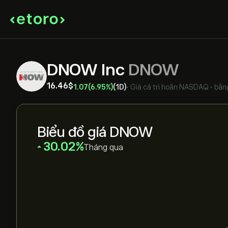
DNOW Inc
DNOW
16.46‎$‎
1.07
(6.95%)
(1D)
•
Giá cả trì hoãn
NASDAQ
•
bằn
Biểu đồ giá DNOW
‎30.02‎
Tháng qua