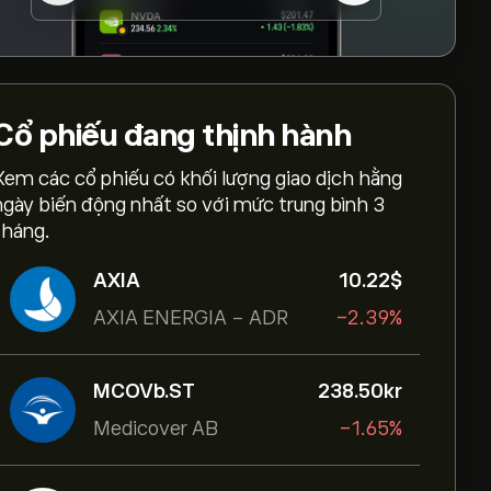
Cổ phiếu
đang thịnh hành
Xem các cổ phiếu có khối lượng giao dịch hằng
ngày biến động nhất so với mức trung bình 3
tháng.
AXIA
10.22‎$‎
AXIA ENERGIA - ADR
-2.39%
MCOVb.ST
238.50‎kr‎
Medicover AB
-1.65%