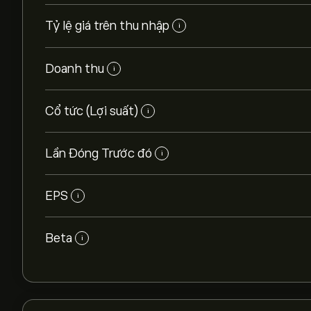
Tỷ lệ giá trên thu nhập
i
Doanh thu
i
Cổ tức (Lợi suất)
i
Lần Đóng Trước đó
i
EPS
i
Beta
i