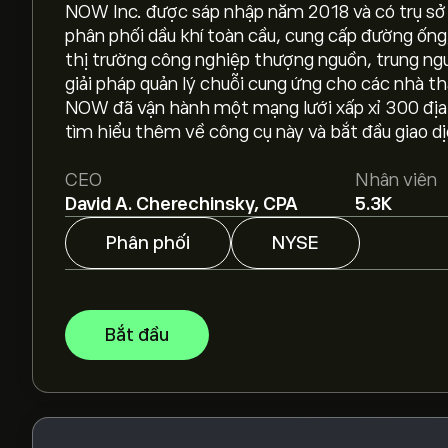
NOW Inc. được sáp nhập năm 2018 và có trụ sở 
phân phối dầu khí toàn cầu, cung cấp đường ốn
Giá DNOW hôm nay là 16.46‎$‎.
thị trường công nghiệp thượng nguồn, trung n
giải pháp quản lý chuỗi cung ứng cho các nhà t
NOW đã vận hành một mạng lưới xấp xỉ 300 địa 
Giá mục tiêu trung bình của DNOW Inc là 16.46‎$
tìm hiểu thêm về công cụ này và bắt đầu giao dị
của chuyên gia và giá mục tiêu.
CEO
Nhân viên
Các chuyên gia dự báo giá DNOW Inc dựa trên xu
David A. Cherechinsky, CPA
5.3K
kiến tăng trưởng. Hãy kiểm tra dự báo mới nhất 
Phân phối
NYSE
Vốn hóa thị trường của DNOW Inc là 2.81B‎$‎
Dựa trên khuyến nghị từ 3 nhà phân tích đối v
Bắt đầu
chung là Cổ phiếu nên mua.