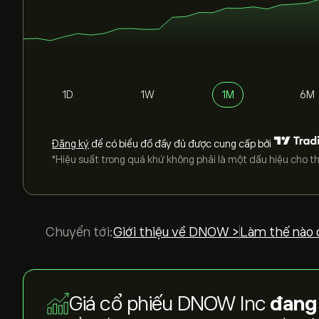
1D
1W
1M
6M
Đăng ký
để có biểu đồ đầy đủ được cung cấp bởi
*Hiệu suất trong quá khứ không phải là một dấu hiệu cho th
Chuyển tới:
Giới thiệu về DNOW >
Làm thế nào 
Giá cổ phiếu DNOW Inc
đang 