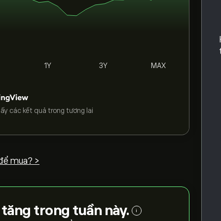
1Y
3Y
MAX
ấy các kết quả trong tương lai
để mua? >
tăng trong tuần này.
i