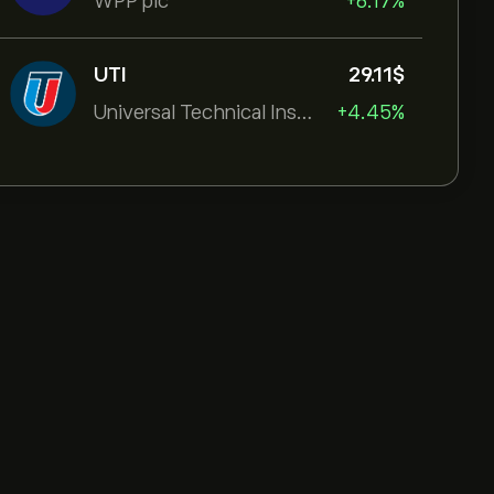
WPP plc
+6.17%
UTI
29.11‎$‎
Universal Technical Institut
+4.45%