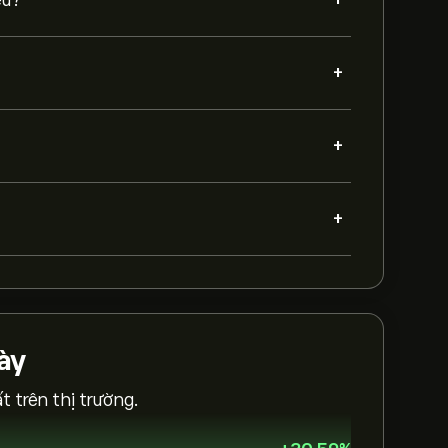
+
êu?
+
+
+
ày
 trên thị trường.