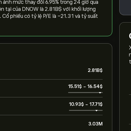
 ánh mức thay đổi ‎6.95‎% trong 24 giờ qua
ện tại của DNOW là 2.81B‎$‎ với khối lượng
 Cổ phiếu có tỷ lệ P/E là -21.31 và tỷ suất
2.81B‎$‎
15.51‎$‎
-
16.54‎$‎
10.93‎$‎
-
17.71‎$‎
3.03M