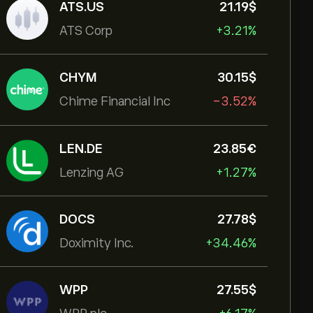
ATS.US
21.19‎$‎
ATS Corp
+3.21%
CHYM
30.15‎$‎
Chime Financial Inc
-3.52%
LEN.DE
23.85‎€‎
Lenzing AG
+1.27%
DOCS
27.78‎$‎
Doximity Inc.
+34.46%
WPP
27.55‎$‎