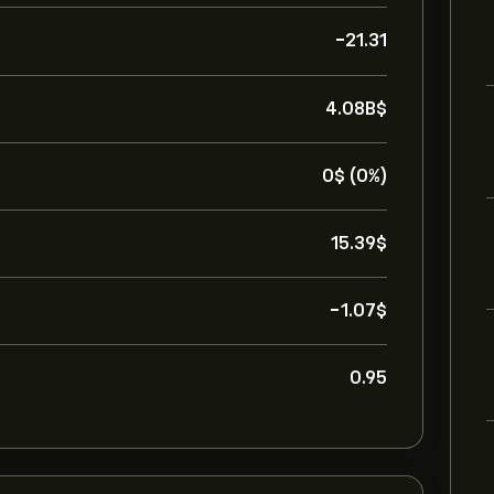
-21.31
4.08B‎$‎
0‎$‎ (0%)
15.39‎$‎
-1.07‎$‎
0.95