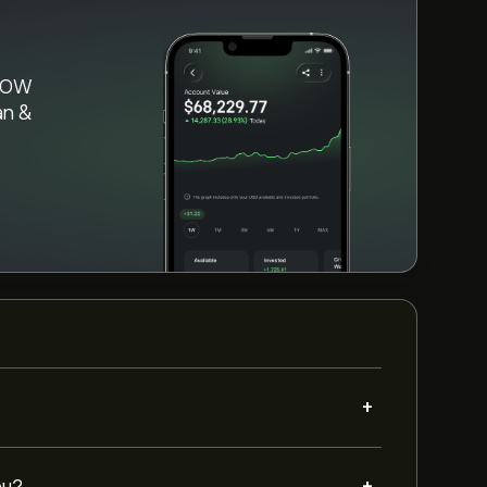
DNOW
àn &
+