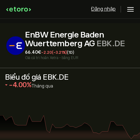
Đăng nhập
EnBW Energie Baden
Wuerttemberg AG
EBK.DE
66.40‎€‎
-2.20
(-3.21%)
(1D)
Giá cả trì hoãn
Xetra
•
bằng EUR
Biểu đồ giá EBK.DE
‎-4.00‎
Tháng qua