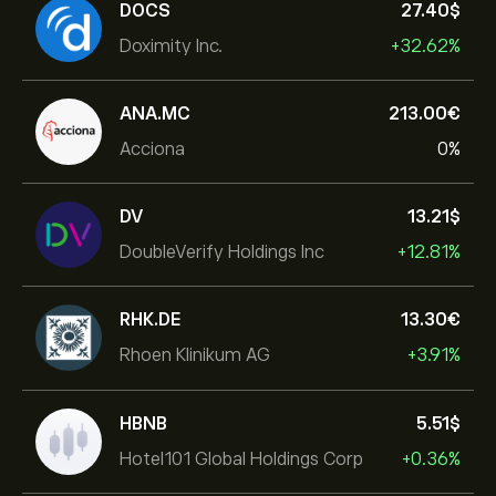
DOCS
27.40‎$‎
Doximity Inc.
+32.62%
ANA.MC
213.00‎€‎
Acciona
0%
DV
13.21‎$‎
DoubleVerify Holdings Inc
+12.81%
RHK.DE
13.30‎€‎
Rhoen Klinikum AG
+3.91%
HBNB
5.51‎$‎
Hotel101 Global Holdings Corp
+0.36%