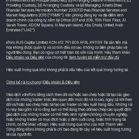
in Investments as Principal (Matched), (b) Arranging Deals in Investments, (c)
Providing Custody, (d) Arranging Custody và (e) Managing Assets (theo
Financial Services Permission Number 220073) theo Financial Services and
Market Regulations 2015 (“FSMR”). Văn phòng đăng ký và địa điểm kinh
doanh chính của công ty nằm tại Office 207 and 208, 15th Floor Floor, Al
Sarab Tower, ADGM Square, Al Maryah Island, Abu Dhabi, United Arab
Emirates (“UAE”).
eToro AUS Capital Limited ACN 612 791 803 AFSL 491139. Tài sản tiền mã
hóa không được quản lý và có tính đầu cơ cao. Không có biện pháp bảo vệ
người tiêu dùng. Bạn có nguy cơ mất toàn bộ vốn của mình. Hãy tham khảo
Điều khoản và Điều kiện
của chúng tôi.
Xem tuyên bố miễn trừ đầy đủ
Hiệu suất trong quá khứ không phải là dấu hiệu của kết quả trong tương lai.
Công bố rủi ro chung
|
Điều khoản & Điều kiện
Giao dịch với eToro bằng cách theo dõi và/hoặc sao chép hoặc tái tạo các giao
dịch của những trader khác liên quan đến mức độ rủi ro cao, ngay cả khi theo
dõi và/hoặc sao chép hoặc tái tạo các trader có hiệu suất hàng đầu. Những rủi
ro này bao gồm rủi ro rằng bạn có thể đang theo dõi/sao chép các quyết định
giao dịch của những trader có thể thiếu kinh nghiệm/không chuyên nghiệp,
hoặc những trader có mục đích hoặc ý định cuối cùng, hoặc tình trạng tài
chính, có thể khác với bạn. Hiệu suất trong quá khứ của một Thành viên
Cộng đồng eToro không phải là chỉ báo đáng tin cậy về hiệu suất trong tương
lai của người đó.