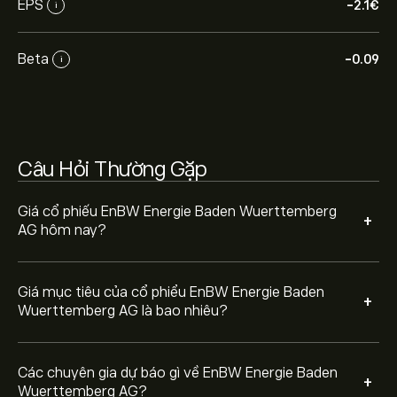
EPS
-2.1‎€‎
i
Các chuyên gia dự báo giá EnBW Energie Baden
Wuerttemberg AG dựa trên xu hướng thị trường, báo
cáo tài chính và dự kiến tăng trưởng. Hãy kiểm tra dự
Beta
-0.09
i
báo mới nhất về giá tương lai.
Vốn hóa thị trường của EnBW Energie Baden
Wuerttemberg AG là 21.74B‎€‎
Câu Hỏi Thường Gặp
Giá cổ phiếu EnBW Energie Baden Wuerttemberg
+
AG hôm nay?
Giá mục tiêu của cổ phiểu EnBW Energie Baden
+
Wuerttemberg AG là bao nhiêu?
Các chuyên gia dự báo gì về EnBW Energie Baden
+
Wuerttemberg AG?