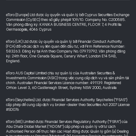
eToro (Europe) Ltd được ủy quyền và quản lý bởi Cyprus Securities Exchange
Commission (CySEC) theo số giấy phép# 109/10. Company No. C200585.
Văn phòng đăng ký: KANIKA BUSINESS CENTRE, FLOOR 7, 4 Profiti Ilia
Germasogeia, 4046 Cyprus
eToro (UK) Ltd được ủy quyền và quản lý bởi Financial Conduct Authority
(FCA) đối với các dịch vụ liên quan đến đầu tư, với Firm Reference Number:
583263. Đăng ký tại Anh theo Company No. 07973792. Văn phòng đăng
ký: 24th floor, One Canada Square, Canary Wharf, London E14 5AB,
England.
eToro AUS Capital Limited chịu sự quản lý của Australian Securities &
Investments Commission (ASIC) trong việc cung cấp dịch vụ và sản phẩm tài
chính. Australian Financial Services Licence number: 491139. Registered
Office: Level 3, 60 Castlereagh Street, Sydney NSW 2000, Australia
eToro (Seychelles) Ltd. được Financial Services Authority Seychelles ("FSAS")
cấp phép để cung cấp dịch vụ broker-dealer theo Securities Act 2007 License
#SD076
eToro (ME) Limited được Financial Services Regulatory Authority ("FSRA") của
Abu Dhabi Global Market (“ADGM”) cấp phép và quản lý với tư cách
Authorised Person để thực hiện các Hoạt động được Quản lý gồm (a) Dealing