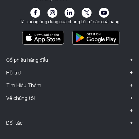
Học viện
Chương trình liên kết
Khả năng tiếp cận
Công bố rủi ro
eToro Club
Dấu ấn
Điều khoản & Điều kiện
Bảo hiểm đầu tư
Tải xuống ứng dụng của chúng tôi từ các cửa hàng
Tài Liệu Thông Tin Quan Trọng
Smart Portfolios
Dữ liệu khiếu nại (Khách hàng FCA)
+
Cổ phiếu hàng đầu
+
Hỗ trợ
+
Tìm Hiểu Thêm
+
Về chúng tôi
+
+
Đối tác