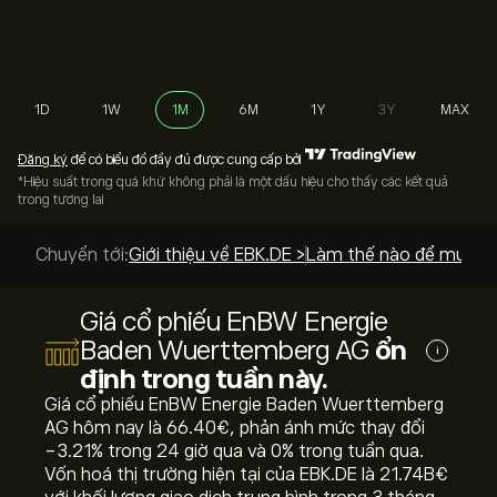
1D
1W
1M
6M
1Y
3Y
MAX
Đăng ký
để có biểu đồ đầy đủ được cung cấp bởi
*Hiệu suất trong quá khứ không phải là một dấu hiệu cho thấy các kết quả
trong tương lai
Chuyển tới:
Giới thiệu về EBK.DE >
Làm thế nào để mua? 
Giá cổ phiếu EnBW Energie
Baden Wuerttemberg AG
ổn
i
định trong tuần này.
Giá cổ phiếu EnBW Energie Baden Wuerttemberg
AG hôm nay là 66.40‎€‎, phản ánh mức thay đổi
‎-3.21‎% trong 24 giờ qua và ‎0‎% trong tuần qua.
Vốn hoá thị trường hiện tại của EBK.DE là 21.74B‎€‎