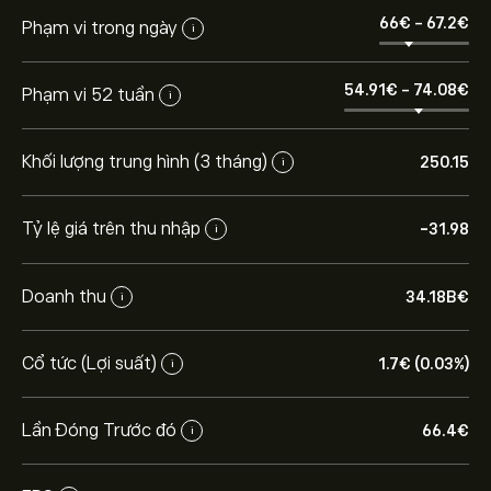
66‎€‎
-
67.2‎€‎
Phạm vi trong ngày
i
54.91‎€‎
-
74.08‎€‎
Phạm vi 52 tuần
i
Khối lượng trung hình (3 tháng)
250.15
i
Tỷ lệ giá trên thu nhập
-31.98
i
Doanh thu
34.18B‎€‎
i
Giá EBK.DE hôm nay là 66.40‎€‎.
Cổ tức (Lợi suất)
1.7‎€‎ (0.03%)
i
Giá mục tiêu trung bình của EnBW Energie Baden
Wuerttemberg AG là 66.40‎€‎.
Tạo tài khoản
eToro để
Lần Đóng Trước đó
66.4‎€‎
i
biết dự báo chi tiết của chuyên gia và giá mục tiêu.