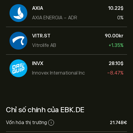
AXIA
10.22‎$‎
AXIA ENERGIA - ADR
0%
VITR.ST
90.00‎kr‎
Vitrolife AB
+1.35%
INVX
28.10‎$‎
Innovex International Inc
-8.47%
Chỉ số chính của EBK.DE
Vốn hóa thị trường
21.74B‎€‎
i