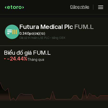
Đăng nhập
Futura Medical Plc
FUM.L
0.340‎p‎
0
(0%)
(1D)
Giá cả trì hoãn
LSE PLC
•
bằng GBX
Biểu đồ giá FUM.L
‎-24.44‎
Tháng qua