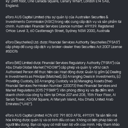
ký: 24th floor, One Canada Square, Canary Wharf, London E14 5AB,
England.
eToro AUS Capital Limited chịu sự quản lý của Australian Securities &
Investments Commission (ASIC) trong việc cung cấp dịch vụ và sản phẩm tài
chính. Australian Financial Services Licence number: 491139. Registered
Office: Level 3, 60 Castlereagh Street, Sydney NSW 2000, Australia
eToro (Seychelles) Ltd. được Financial Services Authority Seychelles ("FSAS")
cấp phép để cung cấp dịch vụ broker-dealer theo Securities Act 2007 License
#SD076
eToro (ME) Limited được Financial Services Regulatory Authority ("FSRA") của
Abu Dhabi Global Market (“ADGM”) cấp phép và quản lý với tư cách
Authorised Person để thực hiện các Hoạt động được Quản lý gồm (a) Dealing
in Investments as Principal (Matched), (b) Arranging Deals in Investments, (c)
Providing Custody, (d) Arranging Custody và (e) Managing Assets (theo
Financial Services Permission Number 220073) theo Financial Services and
Market Regulations 2015 (“FSMR”). Văn phòng đăng ký và địa điểm kinh
doanh chính của công ty nằm tại Office 207 and 208, 15th Floor Floor, Al
Sarab Tower, ADGM Square, Al Maryah Island, Abu Dhabi, United Arab
Emirates (“UAE”).
eToro AUS Capital Limited ACN 612 791 803 AFSL 491139. Tài sản tiền mã
hóa không được quản lý và có tính đầu cơ cao. Không có biện pháp bảo vệ
người tiêu dùng. Bạn có nguy cơ mất toàn bộ vốn của mình. Hãy tham khảo