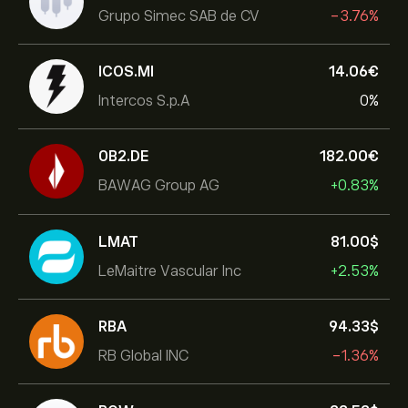
Grupo Simec SAB de CV
-3.76%
ICOS.MI
14.06‎€‎
Intercos S.p.A
0%
0B2.DE
182.00‎€‎
BAWAG Group AG
+0.83%
LMAT
81.00‎$‎
LeMaitre Vascular Inc
+2.53%
RBA
94.33‎$‎
RB Global INC
-1.36%