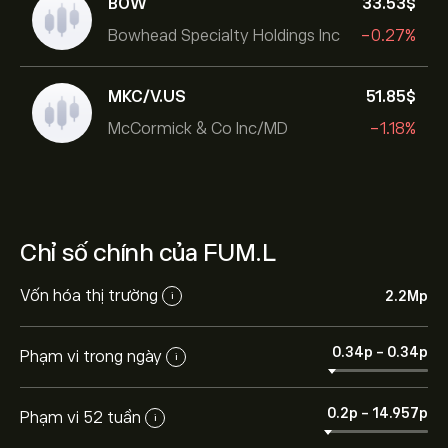
BOW
33.53‎$‎
Bowhead Specialty Holdings Inc
-0.27%
MKC/V.US
51.85‎$‎
McCormick & Co Inc/MD
-1.18%
Chỉ số chính của FUM.L
Vốn hóa thị trường
2.2M‎p‎
i
0.34‎p‎
-
0.34‎p‎
Phạm vi trong ngày
i
0.2‎p‎
-
14.957‎p‎
Phạm vi 52 tuần
i