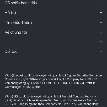
+
Cổ phiếu hàng đầu
+
Hỗ trợ
+
Tìm Hiểu Thêm
+
Về chúng tôi
+
+
Đối tác
eToro (Europe) Ltd được ủy quyền và quản lý bởi Cyprus Securities Exchange
Commission (CySEC) theo số giấy phép# 109/10. Company No. C200585.
Văn phòng đăng ký: KANIKA BUSINESS CENTRE, FLOOR 7, 4 Profiti Ilia
Germasogeia, 4046 Cyprus
eToro (UK) Ltd được ủy quyền và quản lý bởi Financial Conduct Authority
(FCA) đối với các dịch vụ liên quan đến đầu tư, với Firm Reference Number:
583263. Đăng ký tại Anh theo Company No. 07973792. Văn phòng đăng