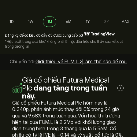
1D
1W
1M
6M
1Y
3Y
MAX
Đăng ký
để có biểu đồ đầy đủ được cung cấp bởi
*Hiệu suất trong quá khứ không phải là một dấu hiệu cho thấy các kết quả
trong tương lai
Chuyển tới:
Giới thiệu về FUM.L >
Làm thế nào để mua? >
Giá cổ phiếu Futura Medical
Plc
đang tăng trong tuần
i
này.
Giá cổ phiếu Futura Medical Plc hôm nay là
0.340‎p‎, phản ánh mức thay đổi ‎0‎% trong 24 giờ
qua và ‎9.68‎% trong tuần qua. Vốn hoá thị trường
hiện tại của FUM.L là 2.2M‎p‎ với khối lượng giao
dịch trung bình trong 3 tháng qua là 5.56M. Cổ
phiếu có tỷ lệ P/E là -0.14 và tỷ suất cổ tức là 0%.