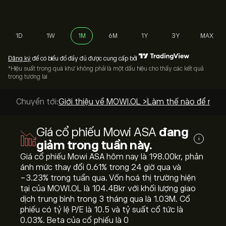
1D
1W
1M
6M
1Y
3Y
MAX
Đăng ký
để có biểu đồ đầy đủ được cung cấp bởi
*Hiệu suất trong quá khứ không phải là một dấu hiệu cho thấy các kết quả
trong tương lai
Chuyển tới:
Giới thiệu về MOWI.OL >
Làm thế nào để mua
Giá cổ phiếu Mowi ASA
đang
i
giảm trong tuần này.
Giá cổ phiếu Mowi ASA hôm nay là 198.00‎kr‎, phản
ánh mức thay đổi ‎0.61‎% trong 24 giờ qua và
‎-3.23‎% trong tuần qua. Vốn hoá thị trường hiện
tại của MOWI.OL là 104.4B‎kr‎ với khối lượng giao
dịch trung bình trong 3 tháng qua là 1.03M. Cổ
phiếu có tỷ lệ P/E là 10.5 và tỷ suất cổ tức là
0.03%. Beta của cổ phiếu là 0