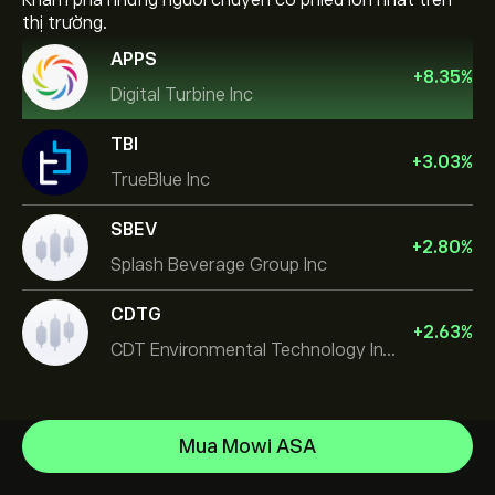
Khám phá những người chuyển cổ phiếu lớn nhất trên
thị trường.
APPS
+
8.35
%
Digital Turbine Inc
TBI
+
3.03
%
TrueBlue Inc
SBEV
+
2.80
%
Splash Beverage Group Inc
CDTG
+
2.63
%
CDT Environmental Technology Investment Holdings L
Micron Technology, Inc.
Mua Mowi ASA
Space Exploration Technologies Corp
Trung tâm trợ giúp