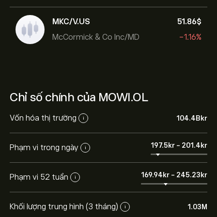
MKC/V.US
51.86‎$‎
McCormick & Co Inc/MD
-1.16%
Chỉ số chính của MOWI.OL
Vốn hóa thị trường
104.4B‎kr‎
i
197.5‎kr‎
-
201.4‎kr‎
Phạm vi trong ngày
i
169.94‎kr‎
-
245.23‎kr‎
Phạm vi 52 tuần
i
Khối lượng trung hình (3 tháng)
1.03M
i