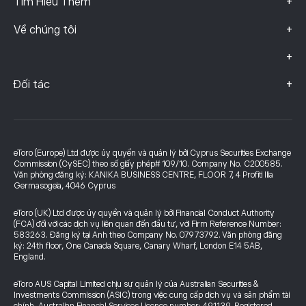
+
Tìm Hiểu Thêm
+
Về chúng tôi
+
+
Đối tác
eToro (Europe) Ltd được ủy quyền và quản lý bởi Cyprus Securities Exchange
Commission (CySEC) theo số giấy phép# 109/10. Company No. C200585.
Văn phòng đăng ký: KANIKA BUSINESS CENTRE, FLOOR 7, 4 Profiti Ilia
Germasogeia, 4046 Cyprus
eToro (UK) Ltd được ủy quyền và quản lý bởi Financial Conduct Authority
(FCA) đối với các dịch vụ liên quan đến đầu tư, với Firm Reference Number:
583263. Đăng ký tại Anh theo Company No. 07973792. Văn phòng đăng
ký: 24th floor, One Canada Square, Canary Wharf, London E14 5AB,
England.
eToro AUS Capital Limited chịu sự quản lý của Australian Securities &
Investments Commission (ASIC) trong việc cung cấp dịch vụ và sản phẩm tài