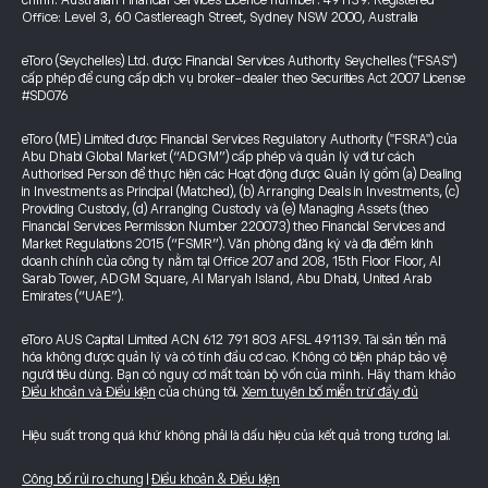
chính. Australian Financial Services Licence number: 491139. Registered
Office: Level 3, 60 Castlereagh Street, Sydney NSW 2000, Australia
eToro (Seychelles) Ltd. được Financial Services Authority Seychelles ("FSAS")
cấp phép để cung cấp dịch vụ broker-dealer theo Securities Act 2007 License
#SD076
eToro (ME) Limited được Financial Services Regulatory Authority ("FSRA") của
Abu Dhabi Global Market (“ADGM”) cấp phép và quản lý với tư cách
Authorised Person để thực hiện các Hoạt động được Quản lý gồm (a) Dealing
in Investments as Principal (Matched), (b) Arranging Deals in Investments, (c)
Providing Custody, (d) Arranging Custody và (e) Managing Assets (theo
Financial Services Permission Number 220073) theo Financial Services and
Market Regulations 2015 (“FSMR”). Văn phòng đăng ký và địa điểm kinh
doanh chính của công ty nằm tại Office 207 and 208, 15th Floor Floor, Al
Sarab Tower, ADGM Square, Al Maryah Island, Abu Dhabi, United Arab
Emirates (“UAE”).
eToro AUS Capital Limited ACN 612 791 803 AFSL 491139. Tài sản tiền mã
hóa không được quản lý và có tính đầu cơ cao. Không có biện pháp bảo vệ
người tiêu dùng. Bạn có nguy cơ mất toàn bộ vốn của mình. Hãy tham khảo
Điều khoản và Điều kiện
của chúng tôi.
Xem tuyên bố miễn trừ đầy đủ
Hiệu suất trong quá khứ không phải là dấu hiệu của kết quả trong tương lai.
Công bố rủi ro chung
|
Điều khoản & Điều kiện