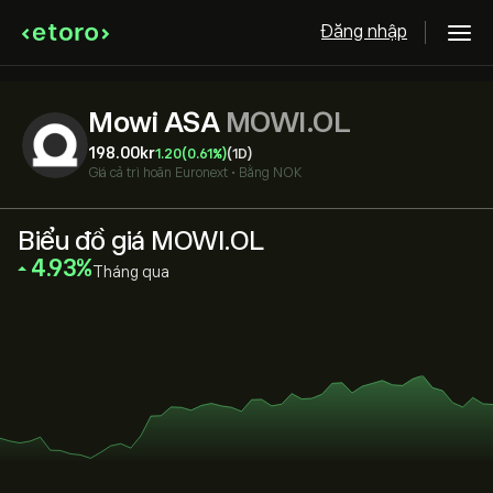
Đăng nhập
Mowi ASA
MOWI.OL
198.00‎kr‎
1.20
(0.61%)
(1D)
Giá cả trì hoãn
Euronext
•
Bằng NOK
Biểu đồ giá MOWI.OL
‎4.93‎
Tháng qua