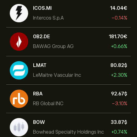
ICOS.MI
14.04‎€‎
Intercos S.p.A
-0.14%
0B2.DE
181.70‎€‎
BAWAG Group AG
+0.66%
LMAT
80.82‎$‎
LeMaitre Vascular Inc
+2.30%
RBA
92.67‎$‎
RB Global INC
-3.10%
BOW
33.87‎$‎
Bowhead Specialty Holdings Inc
+0.74%