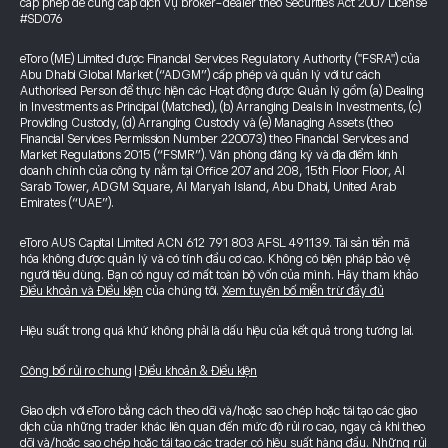
cấp phép để cung cấp dịch vụ broker-dealer theo Securities Act 2007 License
#SD076
eToro (ME) Limited được Financial Services Regulatory Authority ("FSRA") của
Abu Dhabi Global Market (“ADGM”) cấp phép và quản lý với tư cách
Authorised Person để thực hiện các Hoạt động được Quản lý gồm (a) Dealing
in Investments as Principal (Matched), (b) Arranging Deals in Investments, (c)
Providing Custody, (d) Arranging Custody và (e) Managing Assets (theo
Financial Services Permission Number 220073) theo Financial Services and
Market Regulations 2015 (“FSMR”). Văn phòng đăng ký và địa điểm kinh
doanh chính của công ty nằm tại Office 207 and 208, 15th Floor Floor, Al
Sarab Tower, ADGM Square, Al Maryah Island, Abu Dhabi, United Arab
Emirates (“UAE”).
eToro AUS Capital Limited ACN 612 791 803 AFSL 491139. Tài sản tiền mã
hóa không được quản lý và có tính đầu cơ cao. Không có biện pháp bảo vệ
người tiêu dùng. Bạn có nguy cơ mất toàn bộ vốn của mình. Hãy tham khảo
Điều khoản và Điều kiện
của chúng tôi.
Xem tuyên bố miễn trừ đầy đủ
Hiệu suất trong quá khứ không phải là dấu hiệu của kết quả trong tương lai.
Công bố rủi ro chung
|
Điều khoản & Điều kiện
Giao dịch với eToro bằng cách theo dõi và/hoặc sao chép hoặc tái tạo các giao
dịch của những trader khác liên quan đến mức độ rủi ro cao, ngay cả khi theo
dõi và/hoặc sao chép hoặc tái tạo các trader có hiệu suất hàng đầu. Những rủi