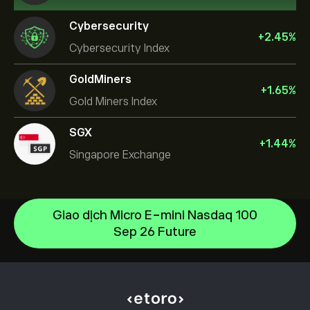
Cybersecurity
+
2.45
%
Cybersecurity Index
GoldMiners
+
1.65
%
Gold Miners Index
SGX
+
1.44
%
Singapore Exchange
Giao dịch Micro E-mini Nasdaq 100
US Dollar Index
Sep 26 Future
S&P500 Index
Trung tâm trợ giúp
NASDAQ100 Index
Làm thế nào để gửi tiền
CopyTrading hoạt động như thế nào
DJ30 Index
Làm thế nào để rút tiền
Giao Dịch Có Trách Nhiệm
UK100 Index