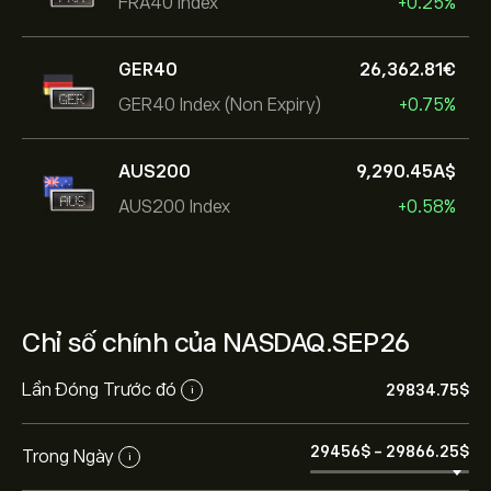
FRA40 Index
+0.25%
GER40
26,362.81‎€‎
GER40 Index (Non Expiry)
+0.75%
AUS200
9,290.45‎A$‎
AUS200 Index
+0.58%
Chỉ số chính của NASDAQ.SEP26
Lần Đóng Trước đó
29834.75‎$‎
i
29456‎$‎
-
29866.25‎$‎
Trong Ngày
i
Giá hiện tại của NASDAQ.SEP26 là 29,834.75‎$‎