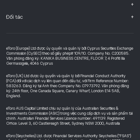
+
+
Đối tác
eToro (Europe) Ltd được ủy quyền và quản lý bởi Cyprus Securities Exchange
Commission (CySEC) theo số giấy phép# 109/10. Company No. C200585.
Văn phòng đăng ký: KANIKA BUSINESS CENTRE, FLOOR 7, 4 Profiti Ilia
Germasogeia, 4046 Cyprus
eToro (UK) Ltd được ủy quyền và quản lý bởi Financial Conduct Authority
(FCA) đối với các dịch vụ liên quan đến đầu tư, với Firm Reference Number:
583263. Đăng ký tại Anh theo Company No. 07973792. Văn phòng đăng
ký: 24th floor, One Canada Square, Canary Wharf, London E14 5AB,
England.
eToro AUS Capital Limited chịu sự quản lý của Australian Securities &
Investments Commission (ASIC) trong việc cung cấp dịch vụ và sản phẩm tài
chính. Australian Financial Services Licence number: 491139. Registered
Office: Level 3, 60 Castlereagh Street, Sydney NSW 2000, Australia
eToro (Seychelles) Ltd. được Financial Services Authority Seychelles ("FSAS")