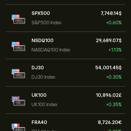
SPX500
7,748.14‎$‎
S&P500 Index
+0.60%
NSDQ100
29,689.07‎$‎
NASDAQ100 Index
+1.13%
DJ30
54,001.45‎$‎
DJ30 Index
+0.30%
UK100
10,896.02‎£‎
UK100 Index
+0.35%
FRA40
8,726.20‎€‎