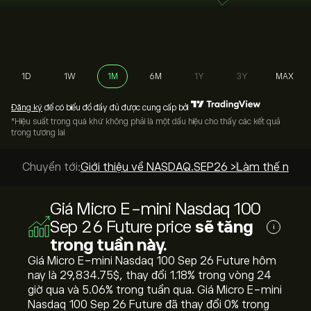
1D
1W
1M
6M
1Y
3Y
MAX
Đăng ký
để có biểu đồ đầy đủ được cung cấp bởi
*Hiệu suất trong quá khứ không phải là một dấu hiệu cho thấy các kết quả
trong tương lai
Chuyển tới:
Giới thiệu về NASDAQ.SEP26 >
Làm thế nào 
Giá Micro E-mini Nasdaq 100
Sep 26 Future price
sẽ tăng
i
trong tuần này.
Giá Micro E-mini Nasdaq 100 Sep 26 Future hôm
nay là 29,834.75‎$‎, thay đổi ‎1.18‎% trong vòng 24
giờ qua và ‎5.06‎% trong tuần qua. Giá Micro E-mini
Nasdaq 100 Sep 26 Future đã thay đổi ‎0‎% trong