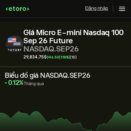
Đăng nhập
Giá Micro E-mini Nasdaq 100
Sep 26 Future
NASDAQ.SEP26
29,834.75‎$‎
346.50
(1.18%)
(1D)
Biểu đồ giá NASDAQ.SEP26
‎0.12‎
Tháng qua