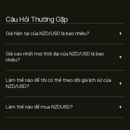
lượng NZD/USD bạn muốn mua. Bạn cũng có thể đặt
lệnh mua NZDUSD ở một mức giá cụ thể trong tương
lai.
Câu Hỏi Thường Gặp
+
Giá hiện tại của NZD/USD là bao nhiêu?
Giá cao nhất mọi thời đại của NZD/USD là bao
+
nhiêu?
Làm thế nào để tôi có thể theo dõi giá lịch sử của
+
NZD/USD?
+
Làm thế nào để mua NZDUSD?