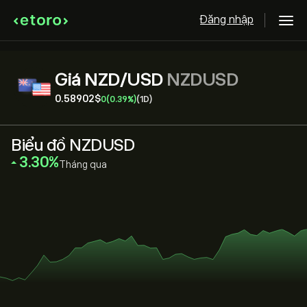
Đăng nhập
Giá NZD/USD
NZDUSD
0.58902‎$‎
0
(0.39%)
(1D)
Biểu đồ NZDUSD
‎3.30‎
Tháng qua