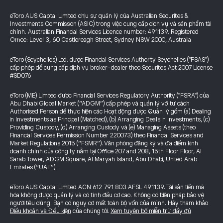
eToro AUS Capital Limited chịu sự quản lý của Australian Securities &
Investments Commission (ASIC) trong việc cung cấp dịch vụ và sản phẩm tài
chính. Australian Financial Services Licence number: 491139. Registered
Office: Level 3, 60 Castlereagh Street, Sydney NSW 2000, Australia
eToro (Seychelles) Ltd. được Financial Services Authority Seychelles ("FSAS")
cấp phép để cung cấp dịch vụ broker-dealer theo Securities Act 2007 License
#SD076
eToro (ME) Limited được Financial Services Regulatory Authority ("FSRA") của
Abu Dhabi Global Market (“ADGM”) cấp phép và quản lý với tư cách
Authorised Person để thực hiện các Hoạt động được Quản lý gồm (a) Dealing
in Investments as Principal (Matched), (b) Arranging Deals in Investments, (c)
Providing Custody, (d) Arranging Custody và (e) Managing Assets (theo
Financial Services Permission Number 220073) theo Financial Services and
Market Regulations 2015 (“FSMR”). Văn phòng đăng ký và địa điểm kinh
doanh chính của công ty nằm tại Office 207 and 208, 15th Floor Floor, Al
Sarab Tower, ADGM Square, Al Maryah Island, Abu Dhabi, United Arab
Emirates (“UAE”).
eToro AUS Capital Limited ACN 612 791 803 AFSL 491139. Tài sản tiền mã
hóa không được quản lý và có tính đầu cơ cao. Không có biện pháp bảo vệ
người tiêu dùng. Bạn có nguy cơ mất toàn bộ vốn của mình. Hãy tham khảo
Điều khoản và Điều kiện
của chúng tôi.
Xem tuyên bố miễn trừ đầy đủ