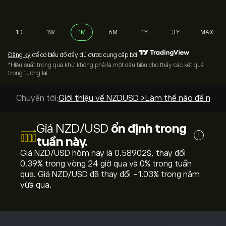
1D
1W
1M
6M
1Y
3Y
MAX
Đăng ký
để có biểu đồ đầy đủ được cung cấp bởi
*Hiệu suất trong quá khứ không phải là một dấu hiệu cho thấy các kết quả
trong tương lai
Chuyển tới:
Giới thiệu về NZDUSD >
Làm thế nào để mua?
Giá NZD/USD
ổn định trong
i
tuần này.
Giá NZD/USD hôm nay là 0.58902‎$‎, thay đổi
‎0.39‎% trong vòng 24 giờ qua và ‎0‎% trong tuần
qua. Giá NZD/USD đã thay đổi ‎-1.03‎% trong năm
vừa qua.