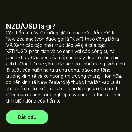
NZD/USD
là gì?
Cặp tiền tệ này đo lường giá trị của một đồng Đô la
New Zealand (còn được gọi là "Kiwi") theo đồng Đô la
Giá hiện tại của NZDUSD là 0.58902‎$‎
Mỹ. Xem các cập nhật trực tiếp về giá của cặp
NZD/USD, phân tích và so sánh với các công cụ tài
chính khác. Các bên của cặp tiền này đều có thể chịu
ảnh hưởng từ các yếu tố khác nhau như các quyết định
Giá cao nhất mọi thời đại của NZD/USD là 0.88427‎$‎
lãi suất của ngân hàng trung ương, báo cáo tăng
trưởng kinh tế và xu hướng thị trường chung. Hơn nữa,
do nền kinh tế New Zealand lệ thuộc khá lớn vào xuất
khẩu sản phẩm sữa, các báo cáo liên quan đến hoạt
Chọn khung thời gian "1D" hoặc "1W" trên biểu đồ eToro
động của ngành công nghiệp này cũng có thể tạo nên
và thu nhỏ để xem biến động giá lịch sử của NZD/USD.
tính biến động của tiền tệ.
Giá của NZD/USD dao động trong khoảng từ -0.01‎$‎
trong năm qua.
Để mua NZDUSD, truy cập trang "NZD/USD (NZDUSD)"
Bắt đầu
trên trang web eToro. Khi bạn đã tạo tài khoản và nạp
tiền, hãy nhấp vào nút "Giao dịch" và quyết định số