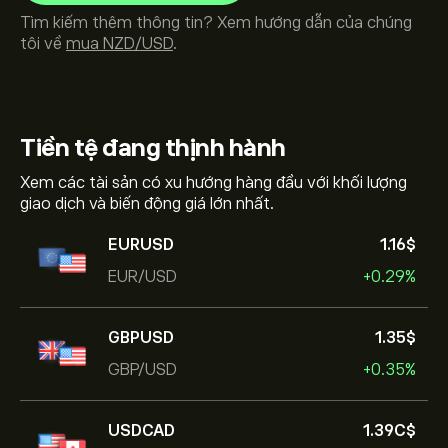
Tìm kiếm thêm thông tin? Xem hướng dẫn của chúng
tôi về
mua NZD/USD
.
Tiền tệ
đang thịnh hành
Xem các tài sản có xu hướng hàng đầu với khối lượng
giao dịch và biến động giá lớn nhất.
EURUSD
1.16‎$‎
EUR/USD
+0.29%
GBPUSD
1.35‎$‎
GBP/USD
+0.35%
USDCAD
1.39‎C$‎