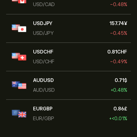
USD/CAD
-0.48%
USDJPY
157.74‎¥‎
USD/JPY
-0.45%
USDCHF
0.81‎CHF‎
USD/CHF
-0.49%
AUDUSD
0.71‎$‎
AUD/USD
+0.48%
EURGBP
0.86‎£‎
EUR/GBP
+‎<‎0.01%