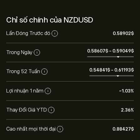
Chỉ số chính của NZDUSD
Lần Đóng Trước đó
0.58902‎$‎
i
0.58607‎$‎
-
0.59049‎$‎
Trong Ngày
i
0.54841‎$‎
-
0.61193‎$‎
Trong 52 Tuần
i
Lợi nhuận 1 năm
-1.03%
i
Thay Đổi Giá YTD
2.36%
i
Cao nhất mọi thời đại
0.88427‎$‎
i