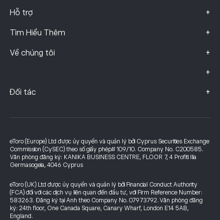
+
Hỗ trợ
+
Tìm Hiểu Thêm
+
Về chúng tôi
+
+
Đối tác
eToro (Europe) Ltd được ủy quyền và quản lý bởi Cyprus Securities Exchange
Commission (CySEC) theo số giấy phép# 109/10. Company No. C200585.
Văn phòng đăng ký: KANIKA BUSINESS CENTRE, FLOOR 7, 4 Profiti Ilia
Germasogeia, 4046 Cyprus
eToro (UK) Ltd được ủy quyền và quản lý bởi Financial Conduct Authority
(FCA) đối với các dịch vụ liên quan đến đầu tư, với Firm Reference Number:
583263. Đăng ký tại Anh theo Company No. 07973792. Văn phòng đăng
ký: 24th floor, One Canada Square, Canary Wharf, London E14 5AB,
England.